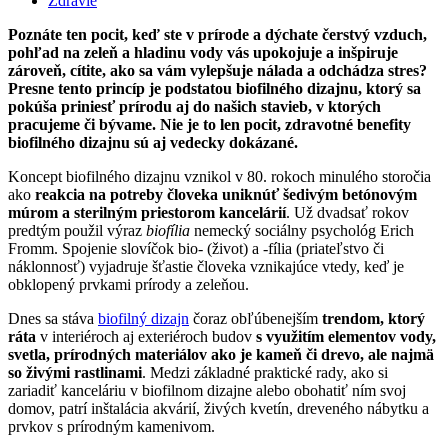
Zdravie
Poznáte ten pocit, keď ste v prírode a dýchate čerstvý vzduch,
pohľad na zeleň a hladinu vody vás upokojuje a inšpiruje
zároveň, cítite, ako sa vám vylepšuje nálada a odchádza stres?
Presne tento princíp je podstatou biofilného dizajnu, ktorý sa
pokúša priniesť prírodu aj do našich stavieb, v ktorých
pracujeme či bývame. Nie je to len pocit, zdravotné benefity
biofilného dizajnu sú aj vedecky dokázané.
Koncept biofilného dizajnu vznikol v 80. rokoch minulého storočia
ako
reakcia na potreby človeka uniknúť šedivým betónovým
múrom a sterilným priestorom kancelárií
. Už dvadsať rokov
predtým použil výraz
biofília
nemecký sociálny psychológ Erich
Fromm. Spojenie slovíčok bio- (život) a -fília (priateľstvo či
náklonnosť) vyjadruje šťastie človeka vznikajúce vtedy, keď je
obklopený prvkami prírody a zeleňou.
Dnes sa stáva
biofilný dizajn
čoraz obľúbenejším
trendom, ktorý
ráta
v interiéroch aj exteriéroch budov
s využitím elementov vody,
svetla, prírodných materiálov ako je kameň či drevo, ale najmä
so živými rastlinami
. Medzi základné praktické rady, ako si
zariadiť kanceláriu v biofilnom dizajne alebo obohatiť ním svoj
domov, patrí inštalácia akvárií, živých kvetín, dreveného nábytku a
prvkov s prírodným kamenivom.