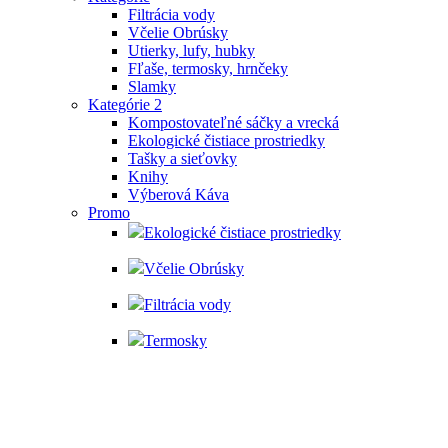
Filtrácia vody
Včelie Obrúsky
Utierky, lufy, hubky
Fľaše, termosky, hrnčeky
Slamky
Kategórie 2
Kompostovateľné sáčky a vrecká
Ekologické čistiace prostriedky
Tašky a sieťovky
Knihy
Výberová Káva
Promo
Ekologické čistiace prostriedky
Včelie Obrúsky
Filtrácia vody
Termosky