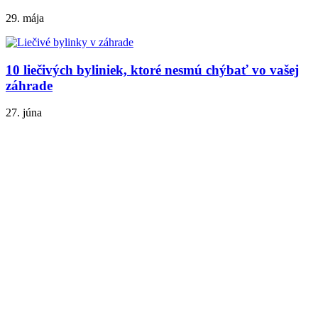
29. mája
10 liečivých byliniek, ktoré nesmú chýbať vo vašej
záhrade
27. júna