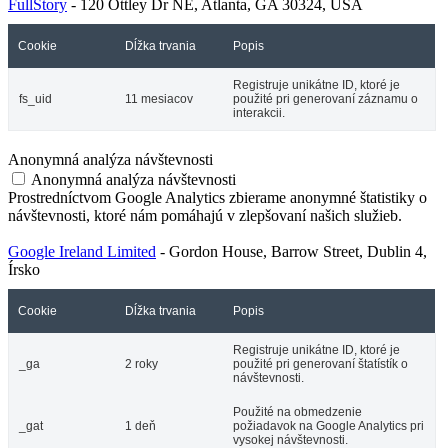
FullStory
- 120 Ottley Dr NE, Atlanta, GA 30324, USA
Cookie
Dĺžka trvania
Popis
Registruje unikátne ID, ktoré je
fs_uid
11 mesiacov
použité pri generovaní záznamu o
interakcii.
Anonymná analýza návštevnosti
Anonymná analýza návštevnosti
Prostredníctvom Google Analytics zbierame anonymné štatistiky o
návštevnosti, ktoré nám pomáhajú v zlepšovaní našich služieb.
Google Ireland Limited
- Gordon House, Barrow Street, Dublin 4,
Írsko
Cookie
Dĺžka trvania
Popis
Registruje unikátne ID, ktoré je
_ga
2 roky
použité pri generovaní štatístík o
návštevnosti.
Použité na obmedzenie
_gat
1 deň
požiadavok na Google Analytics pri
vysokej návštevnosti.