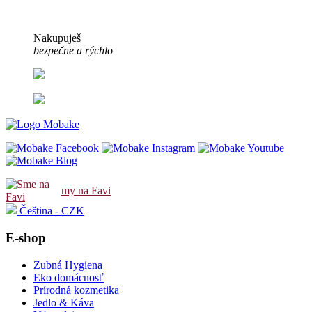
Nakupuješ
bezpečne a rýchlo
my na Favi
Čeština - CZK
E-shop
Zubná Hygiena
Eko domácnosť
Prírodná kozmetika
Jedlo & Káva