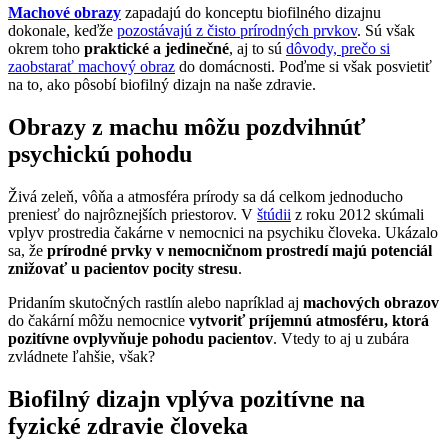
Machové obrazy
zapadajú do konceptu biofilného dizajnu
dokonale, keďže
pozostávajú z čisto prírodných prvkov
. Sú však
okrem toho
praktické a jedinečné
, aj to sú
dôvody, prečo si
zaobstarať machový obraz
do domácnosti. Poďme si však posvietiť
na to, ako pôsobí biofilný dizajn na naše zdravie.
Obrazy z machu môžu pozdvihnúť
psychickú pohodu
Živá zeleň, vôňa a atmosféra prírody sa dá celkom jednoducho
preniesť do najrôznejších priestorov. V
štúdii
z roku 2012 skúmali
vplyv prostredia čakárne v nemocnici na psychiku človeka. Ukázalo
sa, že
prírodné prvky v nemocničnom prostredí majú potenciál
znižovať u pacientov pocity stresu
.
Pridaním skutočných rastlín alebo napríklad aj
machových obrazov
do čakární môžu nemocnice
vytvoriť príjemnú atmosféru, ktorá
pozitívne ovplyvňuje pohodu pacientov
. Vtedy to aj u zubára
zvládnete ľahšie, však?
Biofilný dizajn vplýva pozitívne na
fyzické zdravie človeka