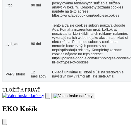
poskytovania reklamných služieb a služieb
_fbp
90 dní
analytiky lokality. Kompletný zoznam cookies
nájdete na tejto adrese:
https://www.facebook.com/policies/cookies
Tento a ďalšie cookies súbory používa Google
Ads. Pomáha inzerentom určiť, koľkokrát
používatelia, ktorí klikli na ich reklamy, nakoniec
vykonajú na ich webe nejakú akciu, napríklad si
niečo kúpia. Pomocou súborov cookie na
_gcl_au
90 dní
meranie konverzných pomerov sa
neprispôsobujú reklamy. Kompletný zoznam
cookies nájdete na tejto adrese:
https://policies.google.com/technologies/cookies?
hl=sk#types-of-cookies
12
Ukladá unikátne ID, ktoré slúži na sledovanie
PAPVisitorId
mesiacov
návštevníkov v rámci affiliate siete Affial.
ULOŽIŤ A PRIJAŤ
EKO Košík