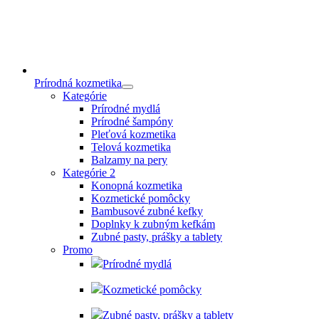
Prírodná kozmetika
Kategórie
Prírodné mydlá
Prírodné šampóny
Pleťová kozmetika
Telová kozmetika
Balzamy na pery
Kategórie 2
Konopná kozmetika
Kozmetické pomôcky
Bambusové zubné kefky
Doplnky k zubným kefkám
Zubné pasty, prášky a tablety
Promo
Prírodné mydlá
Kozmetické pomôcky
Zubné pasty, prášky a tablety