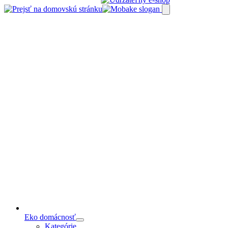
Preskočiť
na
obsah
Eko domácnosť
Kategórie