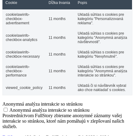
Cookie
Dĺžka trvania
Popis
cookielawinfo-
Ukladá súhlas s cookies pre
checkbox-
11 months
kategóriu "Personalizovaná
advertisement
reklama".
Ukladá súhlas s cookies pre
cookielawinfo-
11 months
kategóriu "Anonymná analýza
checkbox-analytics
návštevnosti".
cookielawinfo-
Ukladá súhlas s cookies pre
11 months
checkbox-necessary
kategóriu "Nevyhnutné".
cookielawinfo-
Ukladá súhlas s cookies pre
checkbox-
11 months
kategóriu "Anonymná analýza
performance
interakcie so stránkou".
Ukladá či si návštevník vybral
viewed_cookie_policy
11 months
ako chce nakladať s cookies.
Anonymná analýza interakcie so stránkou
Anonymná analýza interakcie so stránkou
Prostredníctvom FullStory zbierame anonymné záznamy vašej
interakcie so stránkou, ktoré nám pomáhajú v zlepšovaní našich
služieb.