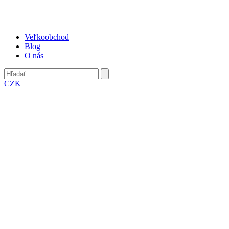
Veľkoobchod
Blog
O nás
Hľadať:
Odoslať
CZK
vyhľadávací
formulár