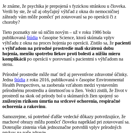
Je známe, že psychika je prepojená s fyzickou stránkou u človeka.
Verili by ste, že už aj obyčajný výhľad z okna do nemocničnej
záhrady vám môže pomôcť pri zotavovaní sa po operácii či z
choroby?
Tieto poznatky nie sú ničím novým – už v roku 1986 bola
publikovaná
štúdia
v časopise Science, ktorá skúmala vplyv
výhľadu z okna na proces hojenia po operácii. Zistilo sa, že
pacienti
s výhľadom na prírodné prostredie mali skrátenú dobu
hojenia, menšiu spotrebu liekov proti bolesti a nižšiu mieru
komplikácií
po operácii v porovnaní s pacientmi s výhľadom na
stenu.
Prírodné prostredie môže mať tiež aj preventívne zdravotné účinky.
Jedna
štúdia
z roku 2016, publikovaná v časopise Environmental
Health Perspectives, sa zaoberala vzťahom medzi vystavením
prírodnému prostrediu a úmrtnosťou u žien. Vedci zistili, že život v
prostredí na skok od prírody bol u skúmaných žien spojený so
zníženým rizikom úmrtia na srdcové ochorenia, respiračné
ochorenia a rakovinu
.
Samozrejme, sú potrebné ďalšie vedecké dôkazy potvrdzujúce, že
machové obrazy môžu pomôcť človeku napríklad pri zotavovaní sa.
Doterajšie zistenia však jednoznačne potvrdili vplyv prírodných
prvkov na naše zdravie.