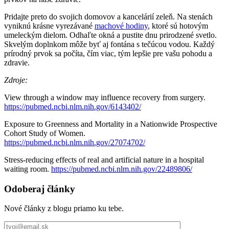
Pridajte preto do svojich domovov a kancelárií zeleň. Na stenách
vyniknú krásne vyrezávané
machové hodiny
, ktoré sú hotovým
umeleckým dielom. Odhaľte okná a pustite dnu prirodzené svetlo.
Skvelým doplnkom môže byť aj fontána s tečúcou vodou. Každý
prírodný prvok sa počíta, čím viac, tým lepšie pre vašu pohodu a
zdravie.
Zdroje:
View through a window may influence recovery from surgery.
https://pubmed.ncbi.nlm.nih.gov/6143402/
Exposure to Greenness and Mortality in a Nationwide Prospective
Cohort Study of Women.
https://pubmed.ncbi.nlm.nih.gov/27074702/
Stress-reducing effects of real and artificial nature in a hospital
waiting room.
https://pubmed.ncbi.nlm.nih.gov/22489806/
Odoberaj články
Nové články z blogu priamo ku tebe.