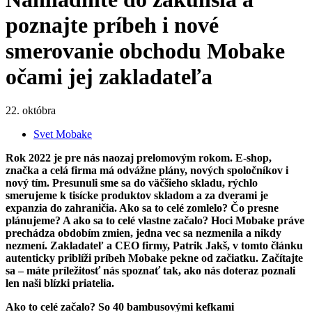
poznajte príbeh i nové
smerovanie obchodu Mobake
očami jej zakladateľa
22. októbra
Svet Mobake
Rok 2022 je pre nás naozaj prelomovým rokom. E-shop,
značka a celá firma má odvážne plány, nových spoločníkov i
nový tím. Presunuli sme sa do väčšieho skladu, rýchlo
smerujeme k tisícke produktov skladom a za dverami je
expanzia do zahraničia. Ako sa to celé zomlelo? Čo presne
plánujeme? A ako sa to celé vlastne začalo? Hoci Mobake práve
prechádza obdobím zmien, jedna vec sa nezmenila a nikdy
nezmení. Zakladateľ a CEO firmy, Patrik Jakš, v tomto článku
autenticky priblíži príbeh Mobake pekne od začiatku. Začítajte
sa – máte príležitosť nás spoznať tak, ako nás doteraz poznali
len naši blízki priatelia.
Ako to celé začalo? So 40 bambusovými kefkami