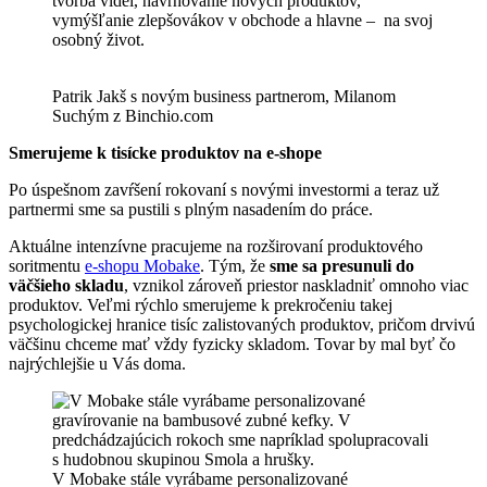
tvorba videí, navrhovanie nových produktov,
vymýšľanie zlepšovákov v obchode a hlavne – na svoj
osobný život.
Patrik Jakš s novým business partnerom, Milanom
Suchým z Binchio.com
Smerujeme k tisícke produktov na e-shope
Po úspešnom zavŕšení rokovaní s novými investormi a teraz už
partnermi sme sa pustili s plným nasadením do práce.
Aktuálne intenzívne pracujeme na rozširovaní produktového
soritmentu
e-shopu Mobake
. Tým, že
sme sa presunuli do
väčšieho skladu
, vznikol zároveň priestor naskladniť omnoho viac
produktov. Veľmi rýchlo smerujeme k prekročeniu takej
psychologickej hranice tisíc zalistovaných produktov, pričom drvivú
väčšinu chceme mať vždy fyzicky skladom. Tovar by mal byť čo
najrýchlejšie u Vás doma.
V Mobake stále vyrábame personalizované