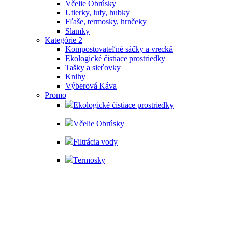
Včelie Obrúsky
Utierky, lufy, hubky
Fľaše, termosky, hrnčeky
Slamky
Kategórie 2
Kompostovateľné sáčky a vrecká
Ekologické čistiace prostriedky
Tašky a sieťovky
Knihy
Výberová Káva
Promo
Ekologické čistiace prostriedky
Včelie Obrúsky
Filtrácia vody
Termosky