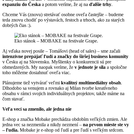
expanziu do Česka
a potom veríme, že aj na
ďalšie trhy
.
Chceme Vás (znovu) stretávať osobne oveľa častejšie – budeme
teda znovu chodiť po výstavách, festoch a trhoch, ako za starých
dobrých čias :).
Eko stánok – MOBAKE na festivale Grape.
Aj vďaka novej posile – Tomášovi (head of sales) – sme začali
intenzívne prepájať ľudí a značky do širšej business komunity
v Česku aj na Slovensku. Myšlienky o konkurencii sú pre
obmedzených. My naopak veríme, že
v jednote je sila
a spoločne
toho môžeme dosiahnuť oveľa viac.
Plánujeme tiež vytvárať veľmi
kvalitný multimediálny obsah
.
Dlhodobo sa venujem a rovnako aj Milan tvorbe kreatívneho
obsahu v rámci svojich individuálnych projektov, takže máme na
čom stavať.
Veľa vecí sa zmenilo, ale jedna nie
E-shop a značka Mobake prechádza obdobím veľkých zmien. Ale
jedna vec sa nezmenila a nikdy nezmení –
na prvom mieste ste vy
– ľudia.
Mobake je e-shop od ľudí a pre ľudí s veľkým srdcom.