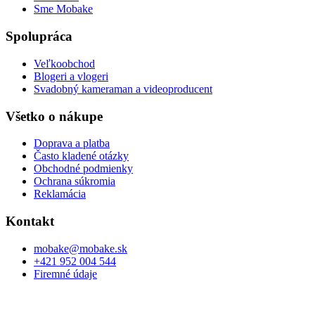
Sme Mobake
Spolupráca
Veľkoobchod
Blogeri a vlogeri
Svadobný kameraman a videoproducent
Všetko o nákupe
Doprava a platba
Často kladené otázky
Obchodné podmienky
Ochrana súkromia
Reklamácia
Kontakt
mobake@mobake.sk
+421 952 004 544
Firemné údaje