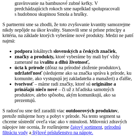
gravírovanie na bambusové zubné kefky. V
predchádzajúcich rokoch sme napríklad spolupracovali
s hudobnou skupinou Smola a hrušky.
S partnermi sme sa zhodli, že toto zvyšovanie kvantity samozrejme
nikdy nepôjde na úkor kvality. Stanovili sme si prísne princípy a
kritéria, na základe ktorých vyberáme nové produkty. Medzi ne patrí
najmä:
podpora
lokálnych
slovenských a českých značiek
,
značky a produkty,
ktoré vyberáme by mali byť vždy
zamerané na k
valitu a dlhú životnosť,
úcta k prírode
(dôraz na prírodné zloženie produktov),
udržateľnosť
(sledujeme ako sa značka správa k prírode, ku
komunite, ako vystupujú jej zakladatelia a manažeri) a ďalšie,
tvorivosť
– máme radi značky, ktoré sú
originálne a
prinášajú niečo nové
– či už z hľadiska samotných
produktov, alebo spôsobu, akým komunikujú, ako sa
prezentujú.
S radosťou sme tiež zaradili viac
outdoorových produktov
,
pretože milujeme hory a pobyt v prírode. Na tento segment sa
chceme sústrediť oveľa viac ako v minulosti. Milovníci zdravých
nápojov iste ocenia, že rozširujeme
čajový sortiment
,
prírodnú
filtráciu vody
a
štýlové príslušenstvo na nápoje.