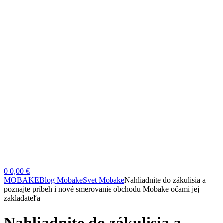
0
0,00 €
MOBAKE
Blog Mobake
Svet Mobake
Nahliadnite do zákulisia a
poznajte príbeh i nové smerovanie obchodu Mobake očami jej
zakladateľa
Nahliadnite do zákulisia a