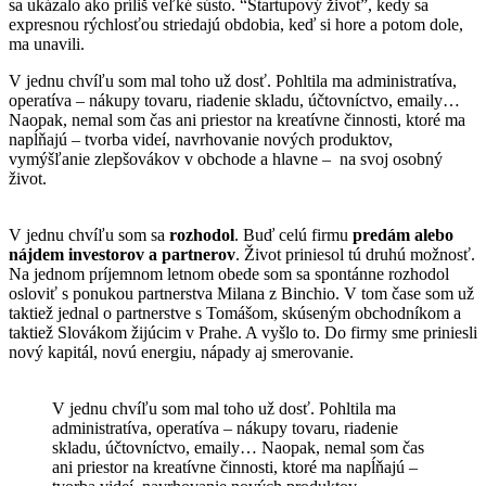
sa ukázalo ako príliš veľké sústo. “Startupový život”, kedy sa
expresnou rýchlosťou striedajú obdobia, keď si hore a potom dole,
ma unavili.
V jednu chvíľu som mal toho už dosť. Pohltila ma administratíva,
operatíva – nákupy tovaru, riadenie skladu, účtovníctvo, emaily…
Naopak, nemal som čas ani priestor na kreatívne činnosti, ktoré ma
napĺňajú – tvorba videí, navrhovanie nových produktov,
vymýšľanie zlepšovákov v obchode a hlavne – na svoj osobný
život.
V jednu chvíľu som sa
rozhodol
. Buď celú firmu
predám alebo
nájdem investorov a partnerov
. Život priniesol tú druhú možnosť.
Na jednom príjemnom letnom obede som sa spontánne rozhodol
osloviť s ponukou partnerstva Milana z Binchio. V tom čase som už
taktiež jednal o partnerstve s Tomášom, skúseným obchodníkom a
taktiež Slovákom žijúcim v Prahe. A vyšlo to. Do firmy sme priniesli
nový kapitál, novú energiu, nápady aj smerovanie.
V jednu chvíľu som mal toho už dosť. Pohltila ma
administratíva, operatíva – nákupy tovaru, riadenie
skladu, účtovníctvo, emaily… Naopak, nemal som čas
ani priestor na kreatívne činnosti, ktoré ma napĺňajú –