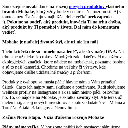
Samozrejme nezabúdame
na rozvoj
nových produktov
vlastného
brandu Mobake
, ktorý vždy bude v centre našej pozornosti. Aj v
tomto smere Ťa čakajú v najbližšej dobe veľké
prekvapenia
:).
Pokojne sa podeľ, aký produkt, inovácia Ti na trhu chýba,
aký produkt by Ti pomohol v živote. Daj nám do komentára
vedieť.
Mobake je naďalej životný štýl, ale už nie len môj
Tieto kritériá nie sú “umelo nasadené”, ale sú v našej DNA.
Na
trhu sme už niekoľko rokov. Mnohých zakladateľov či manažérov
ekologických značiek, ktoré nájdete na mobake.sk, poznáme osobne
a sú to naši kamaráti. Chodíme na veľtrhy či výstavy, kde
objavujeme ďalšie udržateľné
značky s príbehom
.
Produkty z e-shopu sa musia páčiť hlavne nám a Vám prinášať
úžitok. Často ich najprv sami skúšame a používame. Radi sledujeme
wellness profily na Instagrame a ak sa nám niekto páči, oslovíme
ho. To, čo nájdete na Mobake, je skratka
životný štýl
. Ale teraz už
nielen môj, ale aj nových investorov a spoluzakladateľov – Milana a
Tomáša. A taktiež kolegov a členov tímu.
Začína Nová Etapa. Vízia ďalšieho rozvoja Mobake
Plány máme veľké.
V horizonte najbližších mesiacov plánujeme