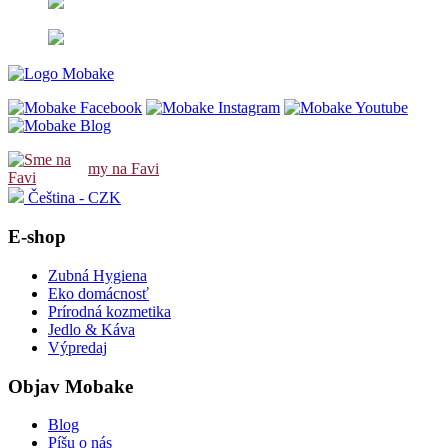
my na Favi
Čeština - CZK
E-shop
Zubná Hygiena
Eko domácnosť
Prírodná kozmetika
Jedlo & Káva
Výpredaj
Objav Mobake
Blog
Píšu o nás