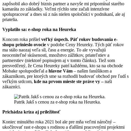
zapôsobil ako dobrý biznis partner a navyše mi pripomínal starého
kamaráta zo základky. Veľmi rýchlo sme začali intenzívne
spolupracovať a dnes sú z nás nielen spoločníci v podnikaní, ale aj
priatelia.
Vyplatilo sa: e-shop roka na Heureka
Koncom roka prišiel
veľký úspech. Päť rokov budovania e-
shopu prinieslo ovocie
v podobe Ceny Heureky. Tých päť rokov
ma stálo naozaj veľa síl, času a energie. To ale vyvažujú
neoceniteľné skúsenosti, množstvo zážitkov, priateľstiev a
partnerstiev (niektoré popisujem aj v tomto článku). Tiež som
presvedčený, že Cena Heureky patrí každému, kto sa na obchode
Mobake spolupodieľal a
hlavne Vám
– našim fanúšikom a
zákazníkom, pre ktorých sme sa rozhodli budovať obchod pre ľudí s
veľkým srdcom,
kde na prvom mieste ste práve vy –
naši
zákazníci.
Patrik Jakš s cenou za e-shop roka na Heureka.
Prichádza kríza aj príležitosť
Koniec minulého roka 2021 bol ale pre mňa veľmi náročný –
ukočírovať rast e-shopu s rodinou a ďalšími pracovnými projektmi