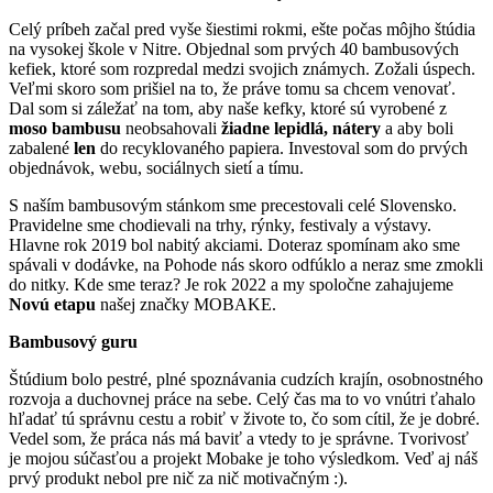
Celý príbeh začal pred vyše šiestimi rokmi, ešte počas môjho štúdia
na vysokej škole v Nitre. Objednal som prvých 40 bambusových
kefiek, ktoré som rozpredal medzi svojich známych. Zožali úspech.
Veľmi skoro som prišiel na to, že práve tomu sa chcem venovať.
Dal som si záležať na tom, aby naše kefky, ktoré sú vyrobené z
moso bambusu
neobsahovali
žiadne lepidlá, nátery
a aby boli
zabalené
len
do recyklovaného papiera. Investoval som do prvých
objednávok, webu, sociálnych sietí a tímu.
S naším bambusovým stánkom sme precestovali celé Slovensko.
Pravidelne sme chodievali na trhy, rýnky, festivaly a výstavy.
Hlavne rok 2019 bol nabitý akciami. Doteraz spomínam ako sme
spávali v dodávke, na Pohode nás skoro odfúklo a neraz sme zmokli
do nitky. Kde sme teraz? Je rok 2022 a my spoločne zahajujeme
Novú etapu
našej značky MOBAKE.
Bambusový guru
Štúdium bolo pestré, plné spoznávania cudzích krajín, osobnostného
rozvoja a duchovnej práce na sebe. Celý čas ma to vo vnútri ťahalo
hľadať tú správnu cestu a robiť v živote to, čo som cítil, že je dobré.
Vedel som, že práca nás má baviť a vtedy to je správne. Tvorivosť
je mojou súčasťou a projekt Mobake je toho výsledkom. Veď aj náš
prvý produkt nebol pre nič za nič motivačným :).