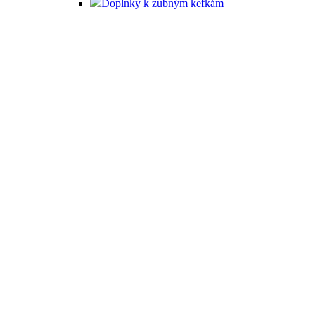
Doplnky k zubným kefkám