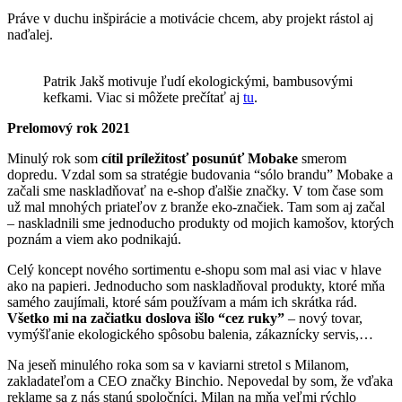
Práve v duchu inšpirácie a motivácie chcem, aby projekt rástol aj
naďalej.
Patrik Jakš motivuje ľudí ekologickými, bambusovými
kefkami. Viac si môžete prečítať aj
tu
.
Prelomový rok 2021
Minulý rok som
cítil príležitosť posunúť Mobake
smerom
dopredu. Vzdal som sa stratégie budovania “sólo brandu” Mobake a
začali sme naskladňovať na e-shop ďalšie značky. V tom čase som
už mal mnohých priateľov z branže eko-značiek. Tam som aj začal
– naskladnili sme jednoducho produkty od mojich kamošov, ktorých
poznám a viem ako podnikajú.
Celý koncept nového sortimentu e-shopu som mal asi viac v hlave
ako na papieri. Jednoducho som naskladňoval produkty, ktoré mňa
samého zaujímali, ktoré sám používam a mám ich skrátka rád.
Všetko mi na začiatku doslova išlo “cez ruky”
– nový tovar,
vymýšľanie ekologického spôsobu balenia, zákaznícky servis,…
Na jeseň minulého roka som sa v kaviarni stretol s Milanom,
zakladateľom a CEO značky Binchio. Nepovedal by som, že vďaka
reklame sa z nás stanú spoločníci. Milan na mňa veľmi rýchlo