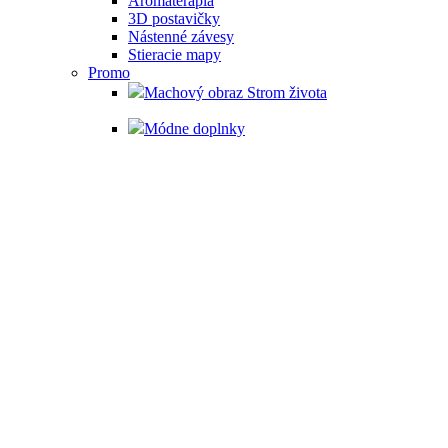
Aromaterapia
3D postavičky
Nástenné závesy
Stieracie mapy
Promo
Machový obraz Strom života
Módne doplnky