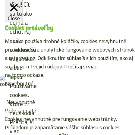
Vitaj! Cíť
sa tu ako
Close
doma a
Cookies predvoľby
ochutnaj
naše
Mobake používa drobné koláčiky cookies nevyhnutné
cookies. Sú
pre technické a analytické fungovanie webových stránok
a retargeting. Odkliknutím súhlasíš s ich použitím, ako aj
vegánske
so zberom Tvojich údajov. Prečítaj si viac
a bez
na tomto odkaze
.
lepku.
Nevyhnutné
Používame
cookies,
Nevyhnutné
ktoré ti
Vždy zapnuté
neuškodia.
Cookies nevyhnutné pre fungovanie webstránky.
Prečítaj si
Príkladom je zapamätanie vášho súhlasu s cookies.
viac