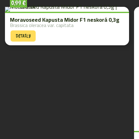
0,99
€
Moravoseed Kapusta Midor F1 neskorá 0,3g
Brassica oleracea var. capitata
DETAILY