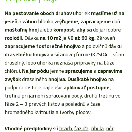
Na pestovanie oboch druhov
uhoriek
myslíme
už
na
jeseň
a
záhon
hlboko
zrýľujeme, zapracujeme
doň
maštaľný hnoj
alebo
kompost, aby sa
do jari dobre
rozložil.
Dávka
na
10 m2
je
40
až 60 kg.
Zároveň
zapracujeme fosforečné hnojivo
a polovičnú dávku
draselného hnojiva
v síranovej forme (K2SO4 – síran
draselný, lebo uhorka neznáša prípravky na báze
chlóru).
Na jar pôdu
jemne
spracujeme
a
zapravíme
zvyšok
draselného
hnojiva. Dusíkaté hnojivo
na
podporu rastu je najlepšie
aplikovať postupne,
tretinu pri jarnom spracovaní pôdy, druhú tretinu vo
fáze 2 – 3 pravých listov a poslednú v čase
hromadného kvitnutia a tvorby plodov.
Vhodné predplodiny
sú
hrach
,
fazuľa
,
cibuľa
,
pór
,