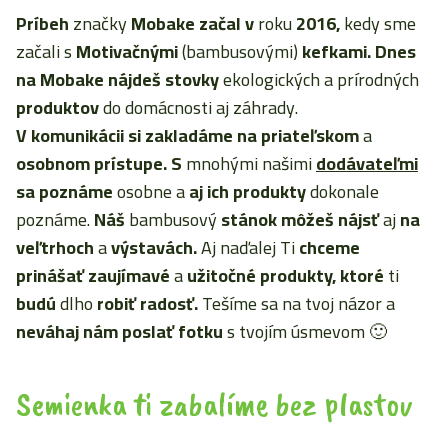
Príbeh
značky
Mobake začal
v
roku
2016,
kedy sme
začali s
Motivačnými
(bambusovými)
kefkami. Dnes
na Mobake nájdeš stovky
ekologických a prírodných
produktov
do domácnosti aj záhrady.
V komunikácii
si zakladáme
na priateľskom
a
osobnom prístupe. S
mnohými našimi
dodávateľmi
sa poznáme
osobne a
aj ich produkty
dokonale
poznáme.
Náš
bambusový
stánok môžeš nájsť
aj
na
veľtrhoch
a
výstavách.
Aj naďalej Ti
chceme
prinášať
zaujímavé
a
užitočné produkty, ktoré
ti
budú
dlho
robiť radosť.
Tešíme sa na tvoj názor a
neváhaj nám poslať fotku
s tvojím úsmevom 🙂
Semienka ti zabalíme bez plastov