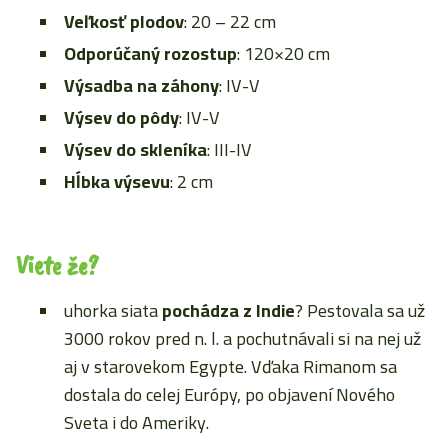
Veľkosť plodov
: 20 – 22 cm
Odporúčaný rozostup
: 120×20 cm
Výsadba na záhony
: IV-V
Výsev do pôdy
: IV-V
Výsev do skleníka
: III-IV
Hĺbka výsevu
: 2 cm
Viete že?
uhorka siata
pochádza z Indie
? Pestovala sa už
3000 rokov pred n. l. a pochutnávali si na nej už
aj v starovekom Egypte. Vďaka Rimanom sa
dostala do celej Európy, po objavení Nového
Sveta i do Ameriky.