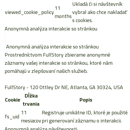
Ukladá či si návštevník
11
viewed_cookie_policy
vybral ako chce nakladať
months
s cookies.
Anonymná analýza interakcie so stránkou
Anonymná analýza interakcie so stránkou
Prostredníctvom FullStory zbierame anonymné
záznamy vašej interakcie so stránkou, ktoré nám
pomáhajú v zlepšovaní našich služieb.
FullStory
- 120 Ottley Dr NE, Atlanta, GA 30324, USA
Dĺžka
Cookie
Popis
trvania
11
Registruje unikátne ID, ktoré je použité
fs_uid
mesiacov
pri generovaní záznamu o interakcii.
Anonymná analýza návštevnosti