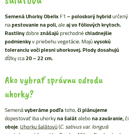
Semená Uhorky Obelix
F1
–
poloskorý hybrid
určený
na
pestovanie na poli,
ale
aj vo fóliových krytoch.
Rastliny
dobre
znášajú
prechodné
chladnejšie
podmienky
v priebehu vegetácie. Majú
vysokú
toleranciu voči plesni uhorkovej. Plody dosahujú
dĺžky cca
20 – 22 cm.
Ako vybrať správnu odrodu
uhorky?
Semená
vyberáme podľa
toho,
či plánujeme
dopestovať iba uhorky
na šalát
alebo
na zaváranie,
či
oboje
.
Uhorku šalátovú
(
C. sativus var. longus
)