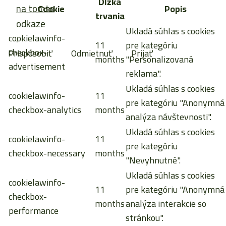
Dĺžka
na tomto
Cookie
Popis
trvania
odkaze
Ukladá súhlas s cookies
cookielawinfo-
.
11
pre kategóriu
checkbox-
Prispôsobiť
Odmietnuť
Prijať
months
"Personalizovaná
advertisement
reklama".
Ukladá súhlas s cookies
cookielawinfo-
11
pre kategóriu "Anonymná
checkbox-analytics
months
analýza návštevnosti".
Ukladá súhlas s cookies
cookielawinfo-
11
pre kategóriu
checkbox-necessary
months
"Nevyhnutné".
Ukladá súhlas s cookies
cookielawinfo-
11
pre kategóriu "Anonymná
checkbox-
months
analýza interakcie so
performance
stránkou".