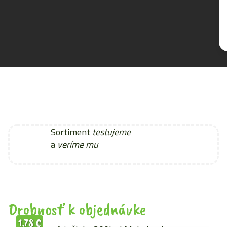
Sortiment
testujeme
a
veríme mu
Drobnosť k objednávke
1,78
€