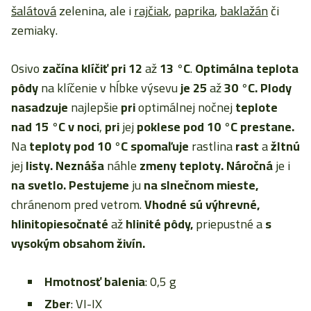
šalátová
zelenina, ale i
rajčiak
,
paprika
,
baklažán
či
zemiaky.
Osivo
začína klíčiť pri
12
až
13 °C
.
Optimálna teplota
pôdy
na klíčenie v hĺbke výsevu
je
25
až
30 °C. Plody
nasadzuje
najlepšie
pri
optimálnej nočnej
teplote
nad 15 °C v noci
,
pri
jej
poklese pod
10 °C prestane.
Na
teploty
pod 10 °C spomaľuje
rastlina
rast
a
žltnú
jej
listy. Neznáša
náhle
zmeny teploty. Náročná
je i
na svetlo. Pestujeme
ju
na slnečnom mieste,
chránenom pred vetrom.
Vhodné sú výhrevné,
hlinitopiesočnaté
až
hlinité pôdy,
priepustné a
s
vysokým obsahom živín.
Hmotnosť balenia
: 0,5 g
Zber
: VI-IX