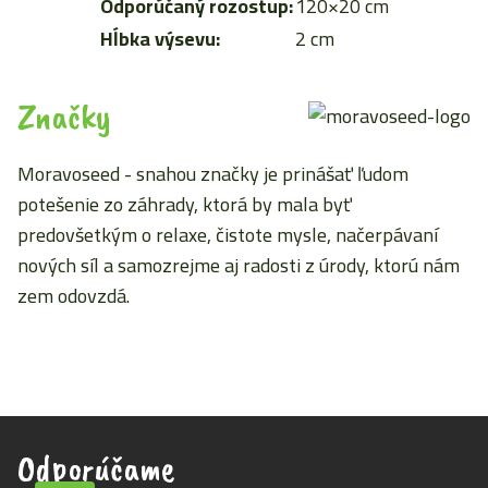
Odporúčaný rozostup:
120×20 cm
Hĺbka výsevu:
2 cm
Značky
Moravoseed - snahou značky je prinášať ľudom
potešenie zo záhrady, ktorá by mala byť
predovšetkým o relaxe, čistote mysle, načerpávaní
nových síl a samozrejme aj radosti z úrody, ktorú nám
zem odovzdá.
Odporúčame