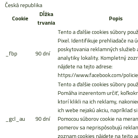
Česká republika
Dĺžka
Cookie
Popis
trvania
Tento a ďalšie cookies súbory pou
Pixel. Identifikuje prehliadače na ú
poskytovania reklamných služieb a
_fbp
90 dní
analytiky lokality. Kompletný zoz
nájdete na tejto adrese:
https://www.facebook.com/policie
Tento a ďalšie cookies súbory použ
Pomáha inzerentom určiť, koľkokrá
ktorí klikli na ich reklamy, nakoni
ich webe nejakú akciu, napríklad si
_gcl_au
90 dní
Pomocou súborov cookie na meran
pomerov sa neprispôsobujú rekla
zoznam cookies nájdete na tejto a