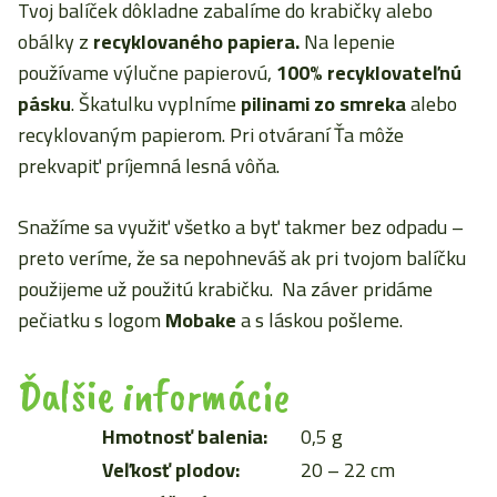
Tvoj balíček dôkladne zabalíme do krabičky alebo
obálky z
recyklovaného papiera.
Na lepenie
používame výlučne papierovú,
100% recyklovateľnú
pásku
. Škatulku vyplníme
pilinami zo smreka
alebo
recyklovaným papierom. Pri otváraní Ťa môže
prekvapiť príjemná lesná vôňa.
Snažíme sa využiť všetko a byť takmer bez odpadu –
preto veríme, že sa nepohneváš ak pri tvojom balíčku
použijeme už použitú krabičku. Na záver pridáme
pečiatku s logom
Mobake
a s láskou pošleme.
Ďalšie informácie
Hmotnosť balenia:
0,5 g
Veľkosť plodov:
20 – 22 cm