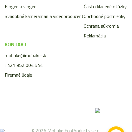
Blogeri a vlogeri
Často kladené otázky
Svadobný kameraman a videoproducent
Obchodné podmienky
Ochrana súkromia
Reklamácia
KONTAKT
mobake@mobake.sk
+421 952 004 544
Firemné údaje
© 2026 Mobake EcoProducts s.r.o.