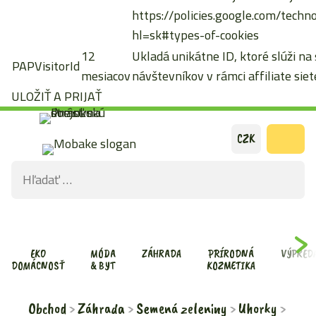
https://policies.google.com/techn
hl=sk#types-of-cookies
12
Ukladá unikátne ID, ktoré slúži na
PAPVisitorId
mesiacov
návštevníkov v rámci affiliate siete
ULOŽIŤ A PRIJAŤ
Preskočiť
CZK
na
Hľadať:
obsah
ODOS
VYHĽ
FOR
EKO
MÓDA
ZÁHRADA
PRÍRODNÁ
VÝPRED
DOMÁCNOSŤ
& BYT
KOZMETIKA
Obchod
Záhrada
Semená zeleniny
Uhorky