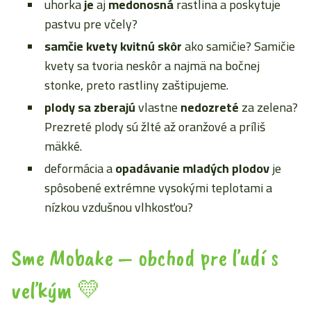
uhorka
je
aj
medonosná
rastlina a poskytuje
pastvu pre včely?
samčie kvety kvitnú skôr
ako samičie? Samičie
kvety sa tvoria neskôr a najmä na bočnej
stonke, preto rastliny zaštipujeme.
plody sa zberajú
vlastne
nedozreté
za zelena?
Prezreté plody sú žlté až oranžové a príliš
mäkké.
deformácia a
opadávanie mladých plodov
je
spôsobené extrémne vysokými teplotami a
nízkou vzdušnou vlhkosťou?
Sme Mobake – obchod pre ľudí s
veľkým 💛