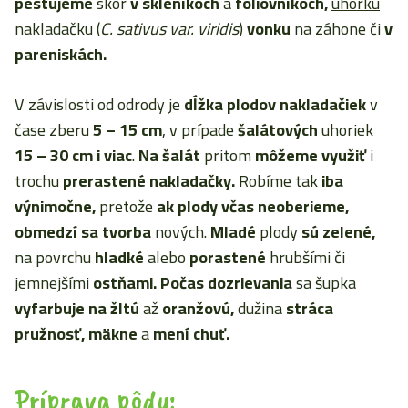
pestujeme
skôr
v skleníkoch
a
fóliovníkoch,
uhorku
nakladačku
(
C. sativus var. viridis
)
vonku
na záhone či
v
pareniskách.
V závislosti od odrody je
dĺžka plodov nakladačiek
v
čase zberu
5 – 15 cm
, v prípade
šalátových
uhoriek
15 – 30 cm
i viac
.
Na šalát
pritom
môžeme využiť
i
trochu
prerastené nakladačky.
Robíme tak
iba
výnimočne,
pretože
ak plody včas neoberieme,
obmedzí sa tvorba
nových.
Mladé
plody
sú zelené,
na povrchu
hladké
alebo
porastené
hrubšími či
jemnejšími
ostňami. Počas dozrievania
sa šupka
vyfarbuje
na žltú
až
oranžovú,
dužina
stráca
pružnosť, mäkne
a
mení chuť.
Príprava pôdy: