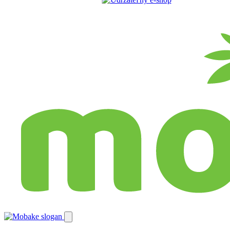
Preskočiť
na
obsah