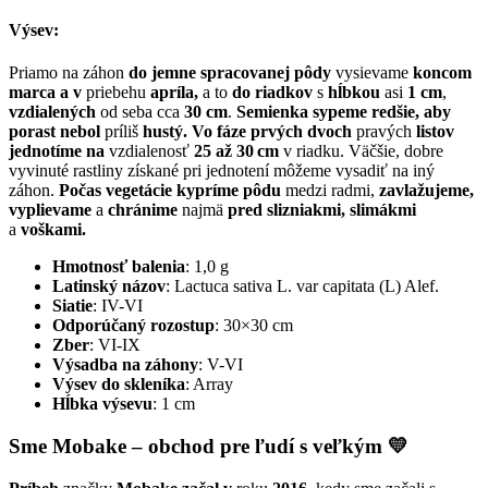
Výsev:
Priamo na záhon
do jemne spracovanej pôdy
vysievame
koncom
marca
a v
priebehu
apríla,
a to
do riadkov
s
hĺbkou
asi
1 cm
,
vzdialených
od seba cca
30 cm
.
Semienka sypeme redšie, aby
porast nebol
príliš
hustý. Vo fáze prvých dvoch
pravých
listov
jednotíme na
vzdialenosť
25 až 30 cm
v riadku. Väčšie, dobre
vyvinuté rastliny získané pri jednotení môžeme vysadiť na iný
záhon.
Počas vegetácie kypríme pôdu
medzi radmi,
zavlažujeme,
vyplievame
a
chránime
najmä
pred slizniakmi, slimákmi
a
voškami.
Hmotnosť balenia
: 1,0 g
Latinský názov
: Lactuca sativa L. var capitata (L) Alef.
Siatie
: IV-VI
Odporúčaný rozostup
: 30×30 cm
Zber
: VI-IX
Výsadba na záhony
: V-VI
Výsev do skleníka
: Array
Hĺbka výsevu
: 1 cm
Sme Mobake – obchod pre ľudí s veľkým 💛