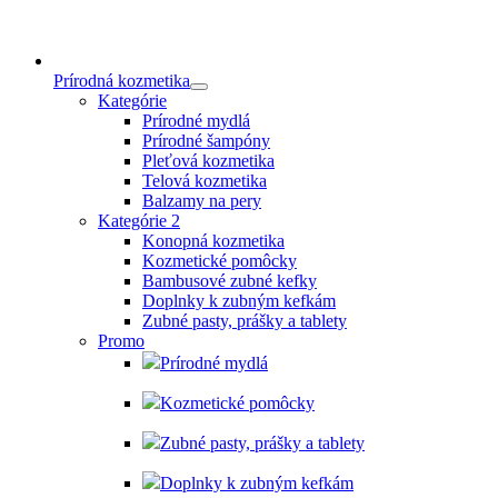
Prírodná kozmetika
Kategórie
Prírodné mydlá
Prírodné šampóny
Pleťová kozmetika
Telová kozmetika
Balzamy na pery
Kategórie 2
Konopná kozmetika
Kozmetické pomôcky
Bambusové zubné kefky
Doplnky k zubným kefkám
Zubné pasty, prášky a tablety
Promo
Prírodné mydlá
Kozmetické pomôcky
Zubné pasty, prášky a tablety
Doplnky k zubným kefkám