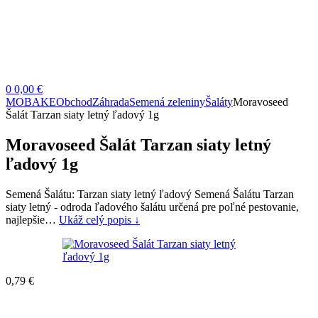
0
0,00 €
MOBAKE
Obchod
Záhrada
Semená zeleniny
Šaláty
Moravoseed
Šalát Tarzan siaty letný ľadový 1g
Moravoseed Šalát Tarzan siaty letný
ľadový 1g
Semená Šalátu: Tarzan siaty letný ľadový Semená Šalátu Tarzan
siaty letný - odroda ľadového šalátu určená pre poľné pestovanie,
najlepšie…
Ukáž celý popis ↓
0,79
€