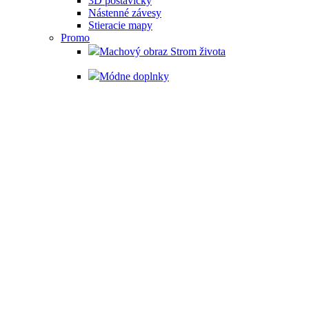
3D postavičky
Nástenné závesy
Stieracie mapy
Promo
Machový obraz Strom života
Módne doplnky