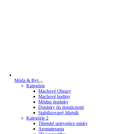
Móda & Byt
Kategórie
Machové Obrazy
Machové hodiny
Módne doplnky
Doplnky do domácnosti
Stabilizovaný lišajník
Kategórie 2
Tibetské spievajúce misky
Aromaterapia