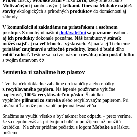
Príbeh
značky
Mobake začal
v
roku
2016,
kedy sme začali s
Motivačnými
(bambusovými)
kefkami. Dnes na Mobake nájdeš
stovky
ekologických a prírodných
produktov
do domácnosti aj
záhrady.
V komunikácii
si zakladáme
na priateľskom
a
osobnom
prístupe. S
mnohými našimi
dodávateľmi
sa poznáme
osobne a
aj ich produkty
dokonale poznáme.
Náš
bambusový
stánok
môžeš nájsť
aj
na veľtrhoch
a
výstavách.
Aj naďalej Ti
chceme
prinášať
zaujímavé
a
užitočné produkty, ktoré
ti
budú
dlho
robiť radosť.
Tešíme sa na tvoj názor a
neváhaj nám poslať fotku
s tvojím úsmevom 🙂
Semienka ti zabalíme bez plastov
Tvoj balíček dôkladne zabalíme do krabičky alebo obálky
z
recyklovaného papiera.
Na lepenie používame výlučne
papierovú,
100% recyklovateľnú pásku
. Škatulku
vyplníme
pilinami zo smreka
alebo recyklovaným papierom. Pri
otváraní Ťa môže prekvapiť príjemná lesná vôňa.
Snažíme sa využiť všetko a byť takmer bez odpadu – preto veríme,
že sa nepohneváš ak pri tvojom balíčku použijeme už použitú
krabičku. Na záver pridáme pečiatku s logom
Mobake
a s láskou
pošleme.