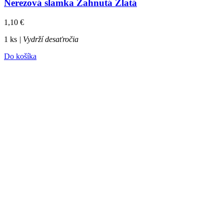
Nerezová slamka Zahnutá Zlatá
1,10
€
1 ks
| Vydrží desaťročia
Do košíka