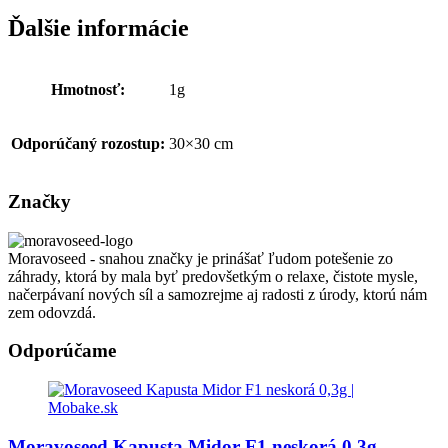
Ďalšie informácie
Hmotnosť:
1g
Odporúčaný rozostup:
30×30 cm
Značky
Moravoseed - snahou značky je prinášať ľudom potešenie zo
záhrady, ktorá by mala byť predovšetkým o relaxe, čistote mysle,
načerpávaní nových síl a samozrejme aj radosti z úrody, ktorú nám
zem odovzdá.
Odporúčame
Moravoseed Kapusta Midor F1 neskorá 0,3g