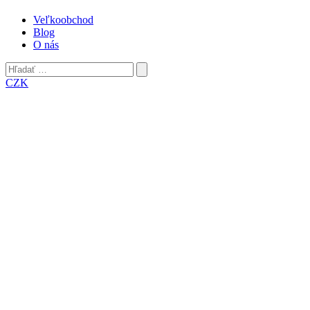
Veľkoobchod
Blog
O nás
Hľadať:
Odoslať
CZK
vyhľadávací
formulár