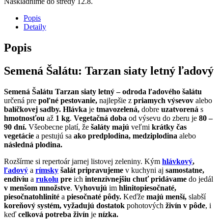
Naskladníme do stredy 12.8.
Popis
Detaily
Popis
Semená Šalátu:
Tarzan siaty letný ľadový
Semená Šalátu Tarzan siaty letný – odroda ľadového šalátu
určená pre
poľné pestovanie,
najlepšie z
priamych výsevov
alebo
balíčkovej sadby. Hlávka
je
tmavozelená,
dobre
uzatvorená
s
hmotnosťou
až
1 kg
.
Vegetačná doba
od výsevu do zberu je
80 –
90 dní.
Všeobecne platí, že
šaláty majú
veľmi
krátky čas
vegetácie
a pestujú sa
ako predplodina, medziplodina
alebo
následná plodina.
Rozšírme si repertoár jarnej listovej zeleniny. Kým
hlávkový
,
ľadový
a
rímsky
šalát pripravujeme
v kuchyni aj
samostatne,
endíviu
a
rukolu
pre
ich
intenzívnejšiu chuť pridávame
do jedál
v menšom množstve
.
Vyhovujú
im
hlinitopiesočnaté,
piesočnatohlinité
a
piesočnaté pôdy.
Keďže
majú menší,
slabší
koreňový systém, vyžadujú dostatok
pohotových
živín
v pôde
, i
keď
celková potreba živín
je
nízka.