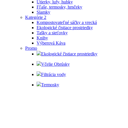
Utierky, lufy, hubky
Fľaše, termosky, hrnčeky
Slamky
Kategórie 2
Kompostovateľné sáčky a vrecká
Ekologické čistiace prostriedky
Tašky a sieťovky
Knihy
Výberová Káva
Promo
Ekologické čistiace prostriedky
Včelie Obrúsky
Filtrácia vody
Termosky