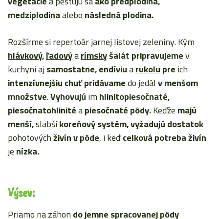
vegetácie
a pestujú sa
ako predplodina,
medziplodina
alebo
následná plodina.
Rozšírme si repertoár jarnej listovej zeleniny. Kým
hlávkový
,
ľadový
a
rímsky
šalát pripravujeme
v
kuchyni aj
samostatne, endíviu
a
rukolu
pre
ich
intenzívnejšiu chuť pridávame
do jedál
v menšom
množstve
.
Vyhovujú
im
hlinitopiesočnaté,
piesočnatohlinité
a
piesočnaté pôdy.
Keďže
majú
menší,
slabší
koreňový systém, vyžadujú dostatok
pohotových
živín
v pôde
, i keď
celková potreba živín
je
nízka.
Výsev:
Priamo na záhon
do jemne spracovanej pôdy