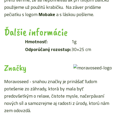
použijeme už použitú krabičku. Na záver pridáme
pečiatku s logom
Mobake
a s láskou pošleme.
Ďalšie informácie
Hmotnosť:
1g
Odporúčaný rozostup:
30×25 cm
Značky
Moravoseed - snahou značky je prinášať ľudom
potešenie zo záhrady, ktorá by mala byť
predovšetkým o relaxe, čistote mysle, načerpávaní
nových síl a samozrejme aj radosti z úrody, ktorú nám
zem odovzdá.