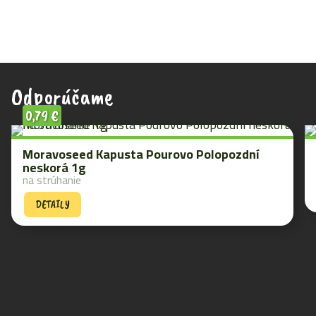
Odporúčame
0,79
€
Moravoseed Kapusta Pourovo Polopozdní
neskorá 1g
na strúhanie
DETAILY