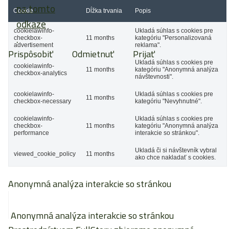
na tomto
Cookie
Dĺžka trvania
Popis
odkaze
cookielawinfo-
Ukladá súhlas s cookies pre
.
checkbox-
11 months
kategóriu "Personalizovaná
advertisement
reklama".
Prispôsobiť
Odmietnuť
Prijať
Ukladá súhlas s cookies pre
cookielawinfo-
11 months
kategóriu "Anonymná analýza
checkbox-analytics
návštevnosti".
cookielawinfo-
Ukladá súhlas s cookies pre
11 months
checkbox-necessary
kategóriu "Nevyhnutné".
cookielawinfo-
Ukladá súhlas s cookies pre
checkbox-
11 months
kategóriu "Anonymná analýza
performance
interakcie so stránkou".
Ukladá či si návštevník vybral
viewed_cookie_policy
11 months
ako chce nakladať s cookies.
Anonymná analýza interakcie so stránkou
Anonymná analýza interakcie so stránkou