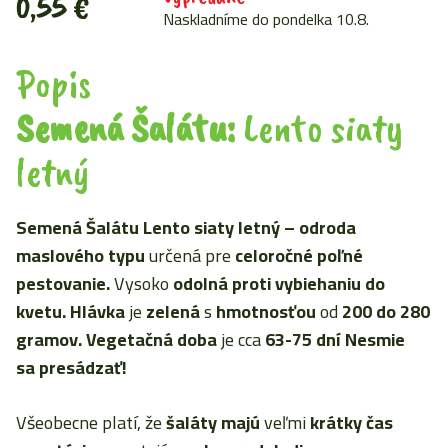
0,55
€
Naskladníme do pondelka 10.8.
Popis
Semená Šalátu:
Lento siaty
letný
Semená Šalátu Lento siaty letný
–
odroda
maslového typu
určená pre
celoročné poľné
pestovanie.
Vysoko
odolná proti vybiehaniu do
kvetu. Hlávka
je
zelená
s
hmotnosťou
od
200 do 280
gramov. Vegetačná doba
je cca
63-75 dní Nesmie
sa
presádzať!
Všeobecne platí, že
šaláty majú
veľmi
krátky čas