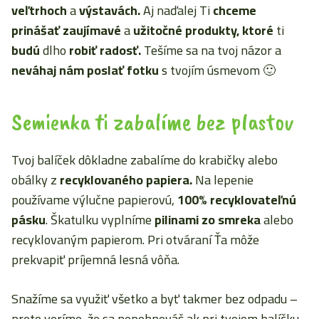
veľtrhoch
a
výstavách.
Aj naďalej Ti
chceme
prinášať
zaujímavé
a
užitočné produkty, ktoré
ti
budú
dlho
robiť radosť.
Tešíme sa na tvoj názor a
neváhaj nám poslať fotku
s tvojím úsmevom 🙂
Semienka ti zabalíme bez plastov
Tvoj balíček dôkladne zabalíme do krabičky alebo
obálky z
recyklovaného papiera.
Na lepenie
používame výlučne papierovú,
100% recyklovateľnú
pásku
. Škatulku vyplníme
pilinami zo smreka
alebo
recyklovaným papierom. Pri otváraní Ťa môže
prekvapiť príjemná lesná vôňa.
Snažíme sa využiť všetko a byť takmer bez odpadu –
preto veríme, že sa nepohneváš ak pri tvojom balíčku