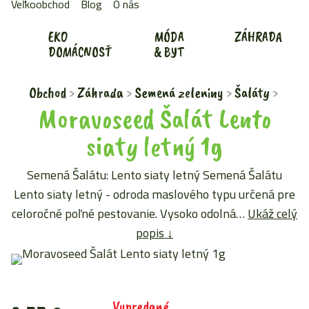
Veľkoobchod
Blog
O nás
FOR
EKO
MÓDA
ZÁHRADA
DOMÁCNOSŤ
& BYT
Obchod
Záhrada
Semená zeleniny
Šaláty
Moravoseed Šalát Lento
siaty letný 1g
Semená Šalátu: Lento siaty letný Semená Šalátu
Lento siaty letný - odroda maslového typu určená pre
celoročné poľné pestovanie. Vysoko odolná…
Ukáž celý
popis ↓
Vypredané