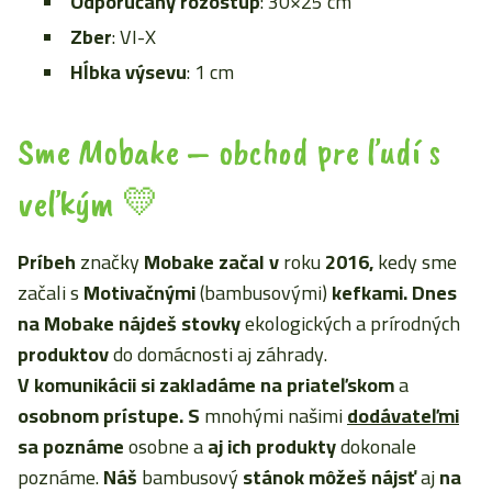
Odporúčaný rozostup
: 30×25 cm
Zber
: VI-X
Hĺbka výsevu
: 1 cm
Sme Mobake – obchod pre ľudí s
veľkým 💛
Príbeh
značky
Mobake začal
v
roku
2016,
kedy sme
začali s
Motivačnými
(bambusovými)
kefkami. Dnes
na Mobake nájdeš stovky
ekologických a prírodných
produktov
do domácnosti aj záhrady.
V komunikácii
si zakladáme
na priateľskom
a
osobnom prístupe. S
mnohými našimi
dodávateľmi
sa poznáme
osobne a
aj ich produkty
dokonale
poznáme.
Náš
bambusový
stánok môžeš nájsť
aj
na