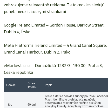
zobrazujeme relevantné reklamy. Tieto cookies sledujú
pohyb medzi viacerými stránkami
Google Ireland Limited
– Gordon House, Barrow Street,
Dublin 4, Írsko
Meta Platforms Ireland Limited
– 4 Grand Canal Square,
Grand Canal Harbour, Dublin 2, Írsko
eMarkest s.r.o.
– Domažlická 1232/3, 130 00, Praha 3,
Česká republika
Dĺžka
Cookie
Popis
trvania
Tento a ďalšie cookies súbory používa Faceboo
Pixel. Identifikuje prehliadače na účely
poskytovania reklamných služieb a služieb
_fbp
90 dní
analytiky lokality. Kompletný zoznam cookies