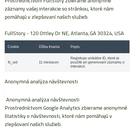
Prostredníctvom FullStory zbierame anonymné
záznamy vašej interakcie so stránkou, ktoré nám
pomáhajú v zlepšovaní našich služieb.
FullStory
- 120 Ottley Dr NE, Atlanta, GA 30324, USA
Cookie
Dĺžka trvania
Popis
Registruje unikátne ID, ktoré je
fs_uid
11 mesiacov
použité pri generovaní záznamu o
interakcii.
Anonymná analýza návštevnosti
Anonymná analýza návštevnosti
Prostredníctvom Google Analytics zbierame anonymné
štatistiky o návštevnosti, ktoré nám pomáhajú v
zlepšovaní našich služieb.