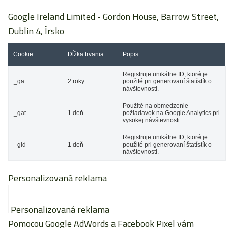
Google Ireland Limited
- Gordon House, Barrow Street,
Dublin 4, Írsko
Cookie
Dĺžka trvania
Popis
Registruje unikátne ID, ktoré je
_ga
2 roky
použité pri generovaní štatístík o
návštevnosti.
Použité na obmedzenie
_gat
1 deň
požiadavok na Google Analytics pri
vysokej návštevnosti.
Registruje unikátne ID, ktoré je
_gid
1 deň
použité pri generovaní štatístík o
návštevnosti.
Personalizovaná reklama
Personalizovaná reklama
Pomocou Google AdWords a Facebook Pixel vám