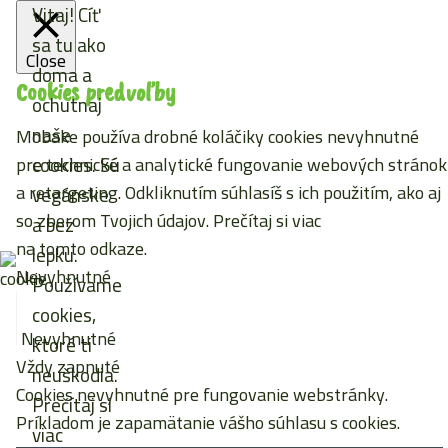
Vitaj! Cíť
sa tu ako
Close
doma a
Cookies predvoľby
ochutnaj
naše
Mobake používa drobné koláčiky cookies nevyhnutné
cookies. Sú
pre technické a analytické fungovanie webových stránok
a retargeting. Odkliknutím súhlasíš s ich použitím, ako aj
vegánske
so zberom Tvojich údajov. Prečítaj si viac
a bez
na tomto odkaze
.
lepku.
Nevyhnutné
Používame
cookies,
Nevyhnutné
ktoré ti
Vždy zapnuté
neuškodia.
Cookies nevyhnutné pre fungovanie webstránky.
Prečítaj si
Príkladom je zapamätanie vášho súhlasu s cookies.
viac