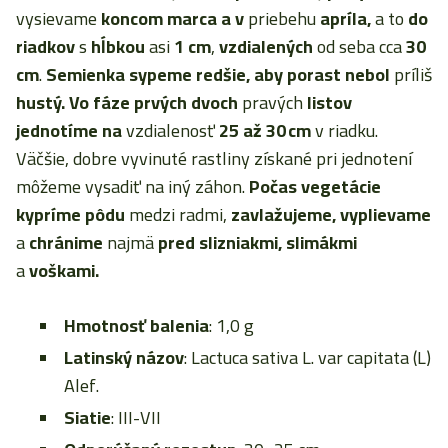
vysievame
koncom marca
a v
priebehu
apríla,
a to
do
riadkov
s
hĺbkou
asi
1 cm
,
vzdialených
od seba cca
30
cm
.
Semienka sypeme redšie, aby porast nebol
príliš
hustý. Vo fáze prvých dvoch
pravých
listov
jednotíme na
vzdialenosť
25 až 30 cm
v riadku.
Väčšie, dobre vyvinuté rastliny získané pri jednotení
môžeme vysadiť na iný záhon.
Počas vegetácie
kypríme pôdu
medzi radmi,
zavlažujeme, vyplievame
a
chránime
najmä
pred slizniakmi, slimákmi
a
voškami.
Hmotnosť balenia
: 1,0 g
Latinský názov
: Lactuca sativa L. var capitata (L)
Alef.
Siatie
: III-VII