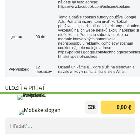
nájdete na tejto adrese:
https://www.facebook.com/policies/cookies
Tento a ďalšie cookies súbory používa Google
Ads. Pomáha inzerentom určiť, koľkokrát
používatelia, ktorí klikli na ich reklamy, nakoniec
vykonajú na ich webe nejakú akciu, napríklad si
niečo kúpia. Pomocou súborov cookie na
_gcl_au
90 dní
meranie konverzných pomerov sa
neprispôsobujú reklamy. Kompletný zoznam
cookies nájdete na tejto adrese:
https://policies.google.com/technologies/cookie
hl=sk#types-of-cookies
12
Ukladá unikátne ID, ktoré slúži na sledovanie
PAPVisitorId
mesiacov
návštevníkov v rámci affiliate siete Affial.
ULOŽIŤ A PRIJAŤ
Preskočiť
0,00 €
CZK
na
obsah
Hľadať:
ODOS
VYHĽ