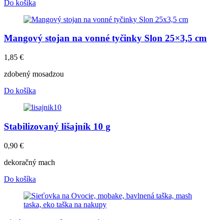
Do košíka
Mangový stojan na vonné tyčinky Slon 25×3,5 cm
1,85
€
zdobený mosadzou
Do košíka
Stabilizovaný lišajník 10 g
0,90
€
dekoračný mach
Do košíka