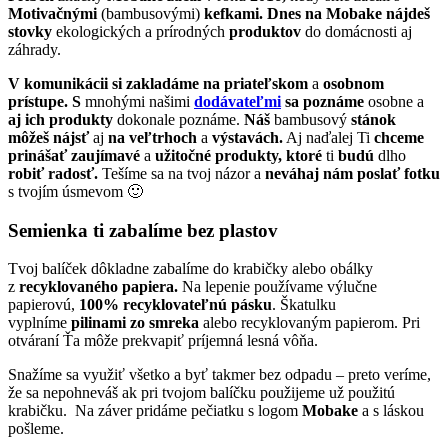
Motivačnými
(bambusovými)
kefkami. Dnes na Mobake nájdeš
stovky
ekologických a prírodných
produktov
do domácnosti aj
záhrady.
V komunikácii
si zakladáme
na priateľskom
a
osobnom
prístupe. S
mnohými našimi
dodávateľmi
sa poznáme
osobne a
aj ich produkty
dokonale poznáme.
Náš
bambusový
stánok
môžeš nájsť
aj
na veľtrhoch
a
výstavách.
Aj naďalej Ti
chceme
prinášať
zaujímavé
a
užitočné produkty, ktoré
ti
budú
dlho
robiť radosť.
Tešíme sa na tvoj názor a
neváhaj nám poslať fotku
s tvojím úsmevom 🙂
Semienka ti zabalíme bez plastov
Tvoj balíček dôkladne zabalíme do krabičky alebo obálky
z
recyklovaného papiera.
Na lepenie používame výlučne
papierovú,
100% recyklovateľnú pásku
. Škatulku
vyplníme
pilinami zo smreka
alebo recyklovaným papierom. Pri
otváraní Ťa môže prekvapiť príjemná lesná vôňa.
Snažíme sa využiť všetko a byť takmer bez odpadu – preto veríme,
že sa nepohneváš ak pri tvojom balíčku použijeme už použitú
krabičku. Na záver pridáme pečiatku s logom
Mobake
a s láskou
pošleme.