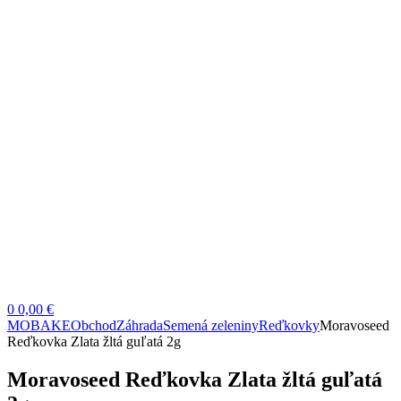
0
0,00 €
MOBAKE
Obchod
Záhrada
Semená zeleniny
Reďkovky
Moravoseed
Reďkovka Zlata žltá guľatá 2g
Moravoseed Reďkovka Zlata žltá guľatá