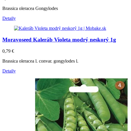
Brassica oleracea Gongylodes
Detaily
Moravoseed Kaleráb Violeta modrý neskorý 1g
0,79
€
Brassica oleracea l. convar. gongylodes l.
Detaily