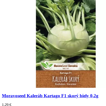
Moravoseed Kaleráb Kartago F1 skorý biely 0,2g
1,29
€