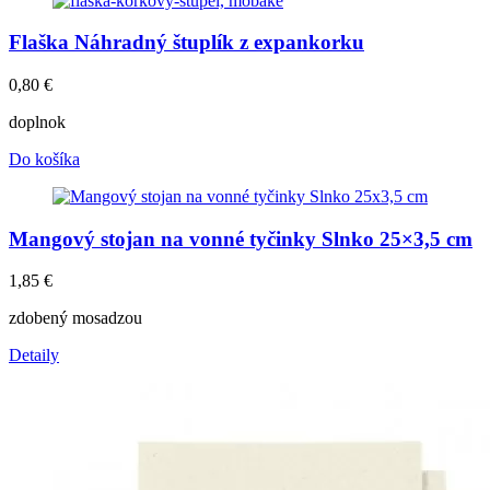
Flaška Náhradný štuplík z expankorku
0,80
€
doplnok
Do košíka
Mangový stojan na vonné tyčinky Slnko 25×3,5 cm
1,85
€
zdobený mosadzou
Detaily