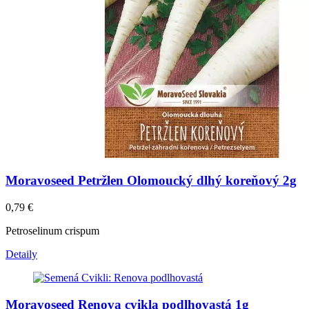
Moravoseed Petržlen Olomoucký dlhý koreňový 2g
0,79
€
Petroselinum crispum
Detaily
Moravoseed Renova cvikla podlhovastá 1g