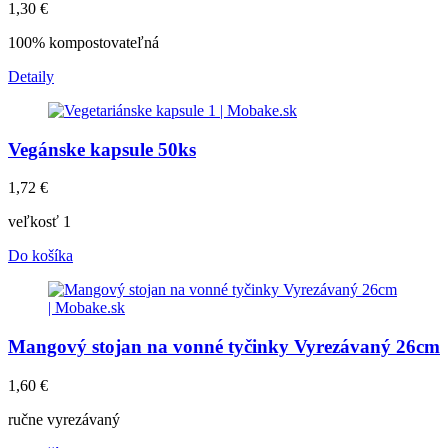
1,30
€
100% kompostovateľná
Detaily
Vegánske kapsule 50ks
1,72
€
veľkosť 1
Do košíka
Mangový stojan na vonné tyčinky Vyrezávaný 26cm
1,60
€
ručne vyrezávaný