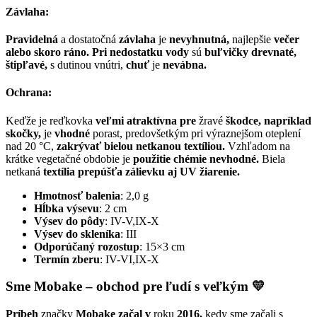
Závlaha:
Pravidelná
a dostatočná
závlaha
je
nevyhnutná,
najlepšie
večer
alebo skoro ráno. Pri nedostatku vody
sú
buľvičky drevnaté,
štipľavé,
s dutinou vnútri,
chuť
je
nevábna.
Ochrana:
Keďže je reďkovka
veľmi atraktívna pre
žravé
škodce, napríklad
skočky,
je
vhodné
porast, predovšetkým pri výraznejšom oteplení
nad 20 °C,
zakrývať bielou netkanou textíliou.
Vzhľadom na
krátke vegetačné obdobie je
použitie chémie nevhodné.
Biela
netkaná
textília prepúšťa zálievku aj UV žiarenie.
Hmotnosť balenia
: 2,0 g
Hĺbka výsevu
: 2 cm
Výsev do pôdy
: IV-V,IX-X
Výsev do skleníka
: III
Odporúčaný rozostup
: 15×3 cm
Termín zberu
: IV-VI,IX-X
Sme Mobake – obchod pre ľudí s veľkým 💛
Príbeh
značky
Mobake začal
v
roku
2016,
kedy sme začali s