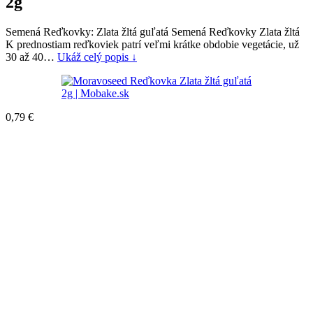
2g
Semená Reďkovky: Zlata žltá guľatá Semená Reďkovky Zlata žltá
K prednostiam reďkoviek patrí veľmi krátke obdobie vegetácie, už
30 až 40…
Ukáž celý popis ↓
0,79
€