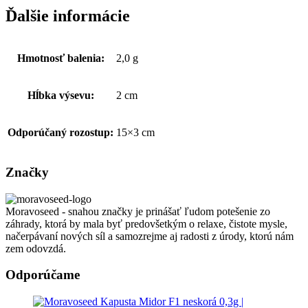
Ďalšie informácie
Hmotnosť balenia:
2,0 g
Hĺbka výsevu:
2 cm
Odporúčaný rozostup:
15×3 cm
Značky
Moravoseed - snahou značky je prinášať ľudom potešenie zo
záhrady, ktorá by mala byť predovšetkým o relaxe, čistote mysle,
načerpávaní nových síl a samozrejme aj radosti z úrody, ktorú nám
zem odovzdá.
Odporúčame