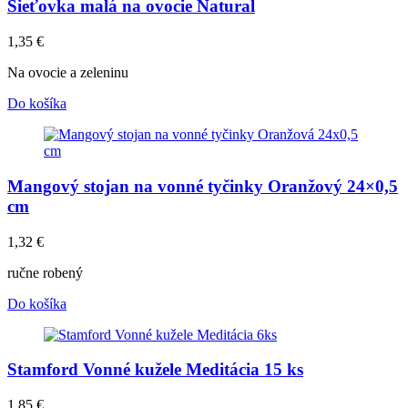
Sieťovka malá na ovocie Natural
1,35
€
Na ovocie a zeleninu
Do košíka
Mangový stojan na vonné tyčinky Oranžový 24×0,5
cm
1,32
€
ručne robený
Do košíka
Stamford Vonné kužele Meditácia 15 ks
1,85
€