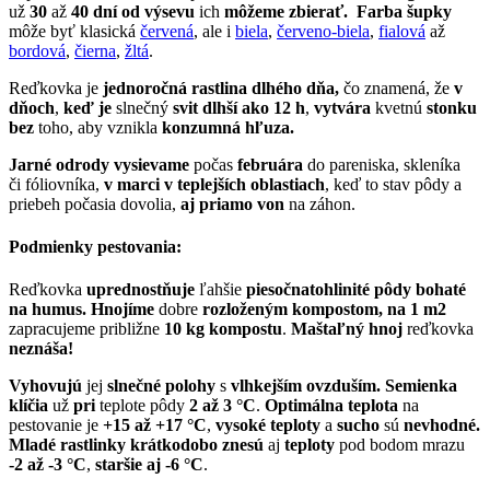
už
30
až
40 dní od výsevu
ich
môžeme zbierať.
Farba šupky
môže byť klasická
červená
, ale i
biela
,
červeno-biela
,
fialová
až
bordová
,
čierna
,
žltá
.
Reďkovka je
jednoročná rastlina dlhého dňa,
čo znamená, že
v
dňoch
,
keď je
slnečný
svit dlhší
ak
o 12 h
,
vytvára
kvetnú
stonku
bez
toho, aby vznikla
konzumná hľuza.
Jarné odrody vysievame
počas
februára
do pareniska, skleníka
či fóliovníka,
v marci
v teplejších oblastiach
, keď to stav pôdy a
priebeh počasia dovolia,
aj priamo von
na záhon.
Podmienky pestovania:
Reďkovka
uprednostňuje
ľahšie
piesočnatohlinité pôdy bohaté
na humus. Hnojíme
dobre
rozloženým kompostom,
na 1 m2
zapracujeme približne
10 kg kompostu
.
Maštaľný hnoj
reďkovka
neznáša!
Vyhovujú
jej
slnečné polohy
s
vlhkejším ovzduším. Semienka
klíčia
už
pri
teplote pôdy
2 až 3 °C
.
Optimálna teplota
na
pestovanie je
+15 až +17 °C
,
vysoké teploty
a
sucho
sú
nevhodné.
Mladé rastlinky krátkodobo znesú
aj
teploty
pod bodom mrazu
-2 až -3 °C
,
staršie aj
-6 °C
.