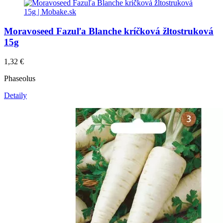
Moravoseed Fazuľa Blanche kríčková žltostruková
15g
1,32
€
Phaseolus
Detaily