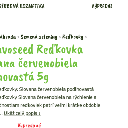
RÍRODNÁ KOZMETIKA
VÝPREDAJ
áhrada
Semená zeleniny
Reďkovky
voseed Reďkovka
ana červenobiela
hovastá 5g
ďkovky: Slovana červenobiela podlhovastá
ďkovky Slovana červenobiela na rýchlenie a
dnostiam reďkoviek patrí veľmi krátke obdobie
,…
Ukáž celý popis ↓
Vypredané