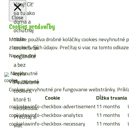
Vitaj! Cíť
sa tu ako
Close
doma a
Cookies predvoľby
ochutnaj
naše
Mobake používa drobné koláčiky cookies nevyhnutné pre
cookies. Sú
zberom Tvojich údajov. Prečítaj si viac
na tomto odkaze
Nevyhnutné
vegánske
a bez
lepku.
Nevyhnutné
Vždy zapnuté
Používame
Cookies nevyhnutné pre fungovanie webstránky. Príkla
cookies,
Cookie
Dĺžka trvania
ktoré ti
cookielawinfo-checkbox-advertisement
11 months
neuškodia.
cookielawinfo-checkbox-analytics
11 months
Prečítaj si
cookielawinfo-checkbox-necessary
11 months
viac