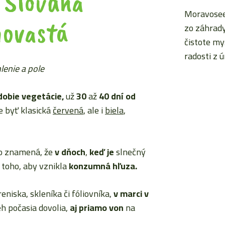
 Slovana
Moravoseed
hovastá
zo záhrady
čistote my
radosti z 
enie a pole
dobie vegetácie,
už
30
až
40 dní od
 byť klasická
červená
, ale i
biela
,
o znamená, že
v dňoch
,
keď je
slnečný
toho, aby vznikla
konzumná hľuza.
eniska, skleníka či fóliovníka,
v marci
v
eh počasia dovolia,
aj priamo von
na