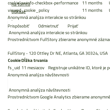
cookielawinfo-checkbox-performance
11 months
na tomto
viewed_cookie_policy
11 months
odkaze
Anonymná analýza interakcie so stránkou
.
Prispôsobiť
Odmietnuť
Prijať
Anonymná analýza interakcie so stránkou
Prostredníctvom FullStory zbierame anonymné záznamy 
FullStory
- 120 Ottley Dr NE, Atlanta, GA 30324, USA
Cookie
Dĺžka trvania
fs_uid
11 mesiacov
Registruje unikátne ID, ktoré je 
Anonymná analýza návštevnosti
Anonymná analýza návštevnosti
Prostredníctvom Google Analytics zbierame anonymné š