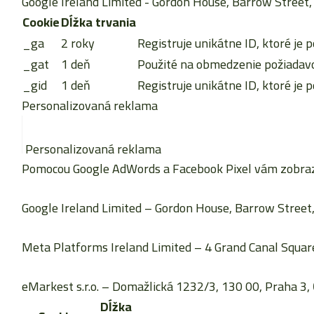
Google Ireland Limited
- Gordon House, Barrow Street, 
Cookie
Dĺžka trvania
_ga
2 roky
Registruje unikátne ID, ktoré je p
_gat
1 deň
Použité na obmedzenie požiadavok
_gid
1 deň
Registruje unikátne ID, ktoré je p
Personalizovaná reklama
Personalizovaná reklama
Pomocou Google AdWords a Facebook Pixel vám zobrazu
Google Ireland Limited
– Gordon House, Barrow Street, 
Meta Platforms Ireland Limited
– 4 Grand Canal Square
eMarkest s.r.o.
– Domažlická 1232/3, 130 00, Praha 3, 
Dĺžka