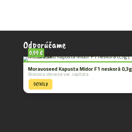
Odporúčame
0,99
€
Moravoseed Kapusta Midor F1 neskorá 0,3g
Brassica oleracea var. capitata
DETAILY