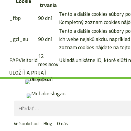
Cookie
trvania
Tento a ďalšie cookies súbory po
_fbp
90 dní
Kompletný zoznam cookies nájde
Tento a ďalšie cookies súbory po
_gcl_au
90 dní
ich webe nejakú akciu, napríkla
zoznam cookies nájdete na tejto
12
PAPVisitorId
Ukladá unikátne ID, ktoré slúži n
mesiacov
ULOŽIŤ A PRIJAŤ
Preskočiť
na
obsah
Hľadať:
Veľkoobchod
Blog
O nás