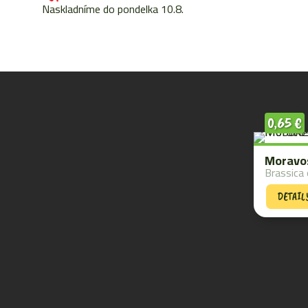
Naskladníme do pondelka 10.8.
0,65
€
Moravos
Brassica 
DETAIL