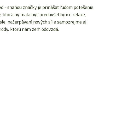
 - snahou značky je prinášať ľudom potešenie
, ktorá by mala byť predovšetkým o relaxe,
sle, načerpávaní nových síl a samozrejme aj
úrody, ktorú nám zem odovzdá.