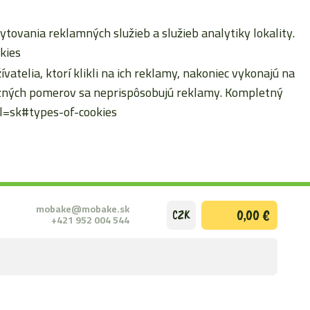
ytovania reklamných služieb a služieb analytiky lokality.
kies
atelia, ktorí klikli na ich reklamy, nakoniec vykonajú na
erzných pomerov sa neprispôsobujú reklamy. Kompletný
hl=sk#types-of-cookies
mobake@mobake.sk
0,00 €
CZK
+421 952 004 544
ODOSLAŤ
VYHĽADÁ
FORMULÁ