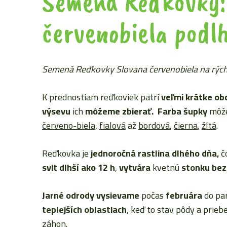
Semená Reďkovky:
červenobiela podl
Semená Reďkovky Slovana červenobiela na rýchl
K prednostiam reďkoviek patrí
veľmi krátke ob
výsevu
ich
môžeme zbierať.
Farba šupky
môže
červeno-biela
,
fialová
až
bordová
,
čierna
,
žltá
.
Reďkovka je
jednoročná rastlina dlhého dňa,
č
svit dlhší
ak
o 12 h
,
vytvára
kvetnú
stonku bez
Jarné odrody vysievame
počas
februára
do par
teplejších oblastiach
, keď to stav pôdy a prieb
záhon.