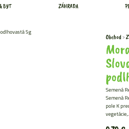
& BYT
ZÁHRADA
P
Obchod
Z
Mora
Slov
podl
Semená Re
Semená Re
pole K pre
vegetácie