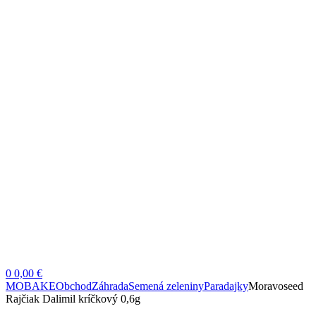
0
0,00 €
MOBAKE
Obchod
Záhrada
Semená zeleniny
Paradajky
Moravoseed
Rajčiak Dalimil kríčkový 0,6g