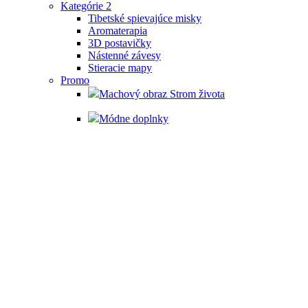
Kategórie 2
Tibetské spievajúce misky
Aromaterapia
3D postavičky
Nástenné závesy
Stieracie mapy
Promo
Machový obraz Strom života
Módne doplnky