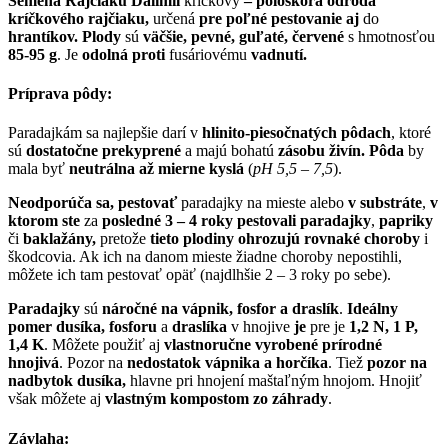
Semená Rajčiaku Dalimil
kríčkový
– poloskorá odroda
kríčkového rajčiaku,
určená
pre poľné pestovanie aj
do
hrantíkov. Plody
sú
väčšie, pevné, guľaté, červené
s hmotnosťou
85-95 g
. Je
odolná proti
fusáriovému
vadnutí.
Príprava pôdy:
Paradajkám sa najlepšie darí v
hlinito-piesočnatých pôdach
, ktoré
sú
dostatočne prekyprené
a majú bohatú
zásobu živín. Pôda
by
mala byť
neutrálna až mierne kyslá
(
pH 5,5 – 7,5
).
Neodporúča sa, pestovať
paradajky na mieste alebo
v substráte
,
v
ktorom ste
za
posledné
3 – 4 roky pestovali paradajky
,
papriky
či
baklažány,
pretože
tieto plodiny ohrozujú rovnaké choroby
i
škodcovia. Ak ich na danom mieste žiadne choroby nepostihli,
môžete ich tam pestovať opäť (najdlhšie 2 – 3 roky po sebe).
Paradajky
sú
náročné
na vápnik, fosfor a draslík
.
Ideálny
pomer dusíka, fosforu
a
draslíka
v hnojive
je
pre je
1,2 N, 1 P,
1,4 K
. Môžete použiť aj
vlastnoručne vyrobené prírodné
hnojivá
. Pozor na
nedostatok vápnika a horčíka
. Tiež
pozor na
nadbytok dusíka,
hlavne pri hnojení maštaľným hnojom. Hnojiť
však môžete aj
vlastným kompostom zo záhrady
.
Závlaha: