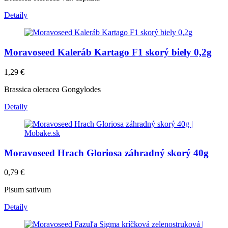
Detaily
Moravoseed Kaleráb Kartago F1 skorý biely 0,2g
1,29
€
Brassica oleracea Gongylodes
Detaily
Moravoseed Hrach Gloriosa záhradný skorý 40g
0,79
€
Pisum sativum
Detaily