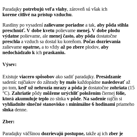
Paradajky
potrebujú
veľa vlahy
, zároveň sú však ich
korene
citlivé na prístup vzduchu
.
Rastliny po vysadení
zalievame poriadne
a tak,
aby pôda stihla
preschnúť.
V dobe kvetu
polievame
menej. V dobe plodu
výdatne
polievame, ale
menej často, aby pôda
dostatočne
preschla
a vzduch sa dostal ku koreňom.
Počas dozrievania
zalievame
opatrne,
a to vždy
až po zbere
plodov,
aby
nedochádzalo
k
ich
praskaniu.
Výsev:
Existuje
viacero spôsobov
ako sadiť paradajky.
Presádzanie
sadeníc rajčiakov do záhrady
by malo
každopádne
nasledovať
až
po tom,
keď už nehrozia mrazy
a pôda je
dostatočne
zohriata
(15
°C).
Zahriatie
pôdy
môžeme urýchliť položením
čiernej
fólie,
ktorá akumuluje teplo
zo slnka
v pôde
.
Na sadenie
rajčín si
vyhliadnite slnečné stanovisko
s
minimálne
6 hodinami
priameho
slnka
denne.
Zber:
Paradajky väčšinou
dozrievajú postupne,
takže aj ich
zber je