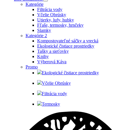
Kategórie
Filtrácia vody
Včelie Obrúsky
Utierky, lufy, hubky
Fľaše, termosky, hrnčeky
Slamky
Kategórie 2
Kompostovateľné sáčky a vrecká
Ekologické čistiace prostriedky
Tašky a sieťovky
Knihy
Výberová Káva
Promo
Ekologické čistiace prostriedky
Včelie Obrúsky
Filtrácia vody
Termosky