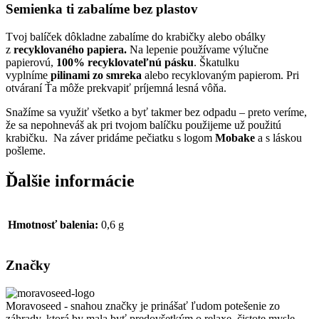
Semienka ti zabalíme bez plastov
Tvoj balíček dôkladne zabalíme do krabičky alebo obálky
z
recyklovaného papiera.
Na lepenie používame výlučne
papierovú,
100% recyklovateľnú pásku
. Škatulku
vyplníme
pilinami zo smreka
alebo recyklovaným papierom. Pri
otváraní Ťa môže prekvapiť príjemná lesná vôňa.
Snažíme sa využiť všetko a byť takmer bez odpadu – preto veríme,
že sa nepohneváš ak pri tvojom balíčku použijeme už použitú
krabičku. Na záver pridáme pečiatku s logom
Mobake
a s láskou
pošleme.
Ďalšie informácie
Hmotnosť balenia:
0,6 g
Značky
Moravoseed - snahou značky je prinášať ľudom potešenie zo
záhrady, ktorá by mala byť predovšetkým o relaxe, čistote mysle,