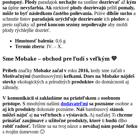
postupný. Plody
paradajok
nechajte
na rastline
dozrievať
až
kým
sa
úplne
nevyfarbia. Ak
niektoré
plody dozrievajú
príliš
pomaly,
môže
to byť následkom častého polievania.
Práve
dlhšie sucho
a
schnutie listov
paradajok urýchľuje dozrievanie
ich
plodov
a
preto rajčiaky už
pred koncom sezóny nepolievajte
aby mohli
plody rýchlejšie dozrieť.
Hmotnosť balenia
: 0,6 g
Termín zberu
: IV. – X.
Sme Mobake – obchod pre ľudí s veľkým 💛
Príbeh
značky
Mobake začal
v
roku
2016,
kedy sme začali s
Motivačnými
(bambusovými)
kefkami. Dnes na Mobake nájdeš
stovky
ekologických a prírodných
produktov
do domácnosti aj
záhrady.
V komunikácii
si zakladáme
na priateľskom
a
osobnom
prístupe. S
mnohými našimi
dodávateľmi
sa poznáme
osobne a
aj ich produkty
dokonale poznáme.
Náš
bambusový
stánok
môžeš nájsť
aj
na veľtrhoch
a
výstavách.
Aj naďalej Ti
chceme
prinášať
zaujímavé
a
užitočné produkty, ktoré
ti
budú
dlho
robiť radosť.
Tešíme sa na tvoj názor a
neváhaj nám poslať fotku
s tvojím úsmevom 🙂