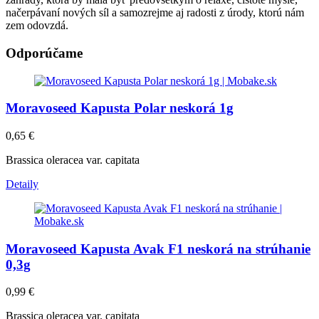
načerpávaní nových síl a samozrejme aj radosti z úrody, ktorú nám
zem odovzdá.
Odporúčame
Moravoseed Kapusta Polar neskorá 1g
0,65
€
Brassica oleracea var. capitata
Detaily
Moravoseed Kapusta Avak F1 neskorá na strúhanie
0,3g
0,99
€
Brassica oleracea var. capitata