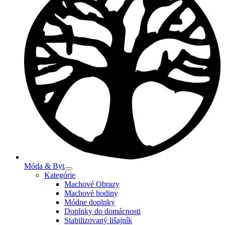
Móda & Byt
Kategórie
Machové Obrazy
Machové hodiny
Módne doplnky
Doplnky do domácnosti
Stabilizovaný lišajník