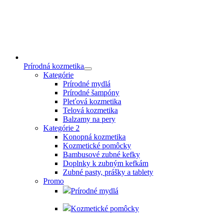
Prírodná kozmetika
Kategórie
Prírodné mydlá
Prírodné šampóny
Pleťová kozmetika
Telová kozmetika
Balzamy na pery
Kategórie 2
Konopná kozmetika
Kozmetické pomôcky
Bambusové zubné kefky
Doplnky k zubným kefkám
Zubné pasty, prášky a tablety
Promo
Prírodné mydlá
Kozmetické pomôcky