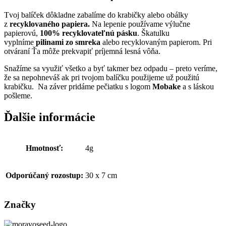
Tvoj balíček dôkladne zabalíme do krabičky alebo obálky
z
recyklovaného papiera.
Na lepenie používame výlučne
papierovú,
100% recyklovateľnú pásku
. Škatulku
vyplníme
pilinami zo smreka
alebo recyklovaným papierom. Pri
otváraní Ťa môže prekvapiť príjemná lesná vôňa.
Snažíme sa využiť všetko a byť takmer bez odpadu – preto veríme,
že sa nepohneváš ak pri tvojom balíčku použijeme už použitú
krabičku. Na záver pridáme pečiatku s logom
Mobake
a s láskou
pošleme.
Ďalšie informácie
Hmotnosť:
4g
Odporúčaný rozostup:
30 x 7 cm
Značky