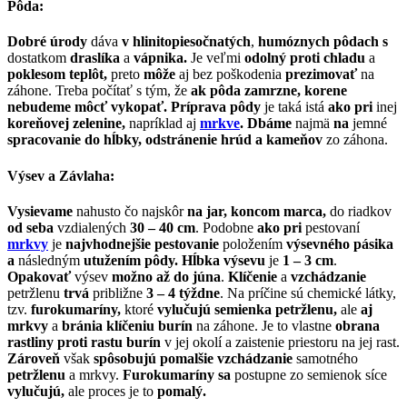
Pôda:
Dobré úrody
dáva
v hlinitopiesočnatých
,
humóznych pôdach s
dostatkom
draslíka
a
vápnika.
Je veľmi
odolný proti chladu
a
poklesom teplôt,
preto
môže
aj bez poškodenia
prezimovať
na
záhone. Treba počítať s tým, že
ak pôda zamrzne, korene
nebudeme môcť vykopať.
Príprava pôdy
je taká istá
ako pri
inej
koreňovej zelenine,
napríklad aj
mrkve
. Dbáme
najmä
na
jemné
spracovanie do hĺbky, odstránenie hrúd a
kameňov
zo záhona.
Výsev a Závlaha:
Vysievame
nahusto čo najskôr
na jar, koncom marca,
do riadkov
od seba
vzdialených
30 – 40 cm
. Podobne
ako pri
pestovaní
mrkvy
je
najvhodnejšie pestovanie
položením
výsevného pásika
a
následným
utužením pôdy. Hĺbka výsevu
je
1 – 3 cm
.
Opakovať
výsev
možno až
do júna
.
Klíčenie
a
vzchádzanie
petržlenu
trvá
približne
3 – 4 týždne
. Na príčine sú chemické látky,
tzv.
furokumaríny,
ktoré
vylučujú semienka petržlenu,
ale
aj
mrkvy
a
bránia klíčeniu burín
na záhone. Je to vlastne
obrana
rastliny proti rastu burín
v jej okolí a zaistenie priestoru na jej rast.
Zároveň
však
spôsobujú pomalšie vzchádzanie
samotného
petržlenu
a mrkvy.
Furokumaríny sa
postupne zo semienok síce
vylučujú,
ale proces je to
pomalý.