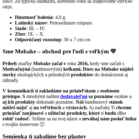
silice. Za typickú sladkastú, korenistú vôňu sú zodpovedné éterické
oleje.
Hmotnosť balenia
: 4,0 g
Latinský názov
: Petroselinum crispum
Siatie
: III. – IV.
Zber
: IX. – X.
Odporúčaný rozostup
: 30 x 7 cm cm
Sme Mobake – obchod pre ľudí s veľkým 💛
Príbeh
značky
Mobake začal
v
roku
2016,
kedy sme začali s
Motivačnými
(bambusovými)
kefkami. Dnes na Mobake nájdeš
stovky
ekologických a prírodných
produktov
do domácnosti aj
záhrady.
V komunikácii
si zakladáme
na priateľskom
a
osobnom
prístupe. S
mnohými našimi
dodávateľmi
sa poznáme
osobne a
aj ich produkty
dokonale poznáme.
Náš
bambusový
stánok
môžeš nájsť
aj
na veľtrhoch
a
výstavách.
Aj naďalej Ti
chceme
prinášať
zaujímavé
a
užitočné produkty, ktoré
ti
budú
dlho
robiť radosť.
Tešíme sa na tvoj názor a
neváhaj nám poslať fotku
s tvojím úsmevom 🙂
Semienka ti zabalíme bez plastov