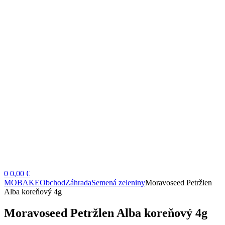
0
0,00 €
MOBAKE
Obchod
Záhrada
Semená zeleniny
Moravoseed Petržlen
Alba koreňový 4g
Moravoseed Petržlen Alba koreňový 4g