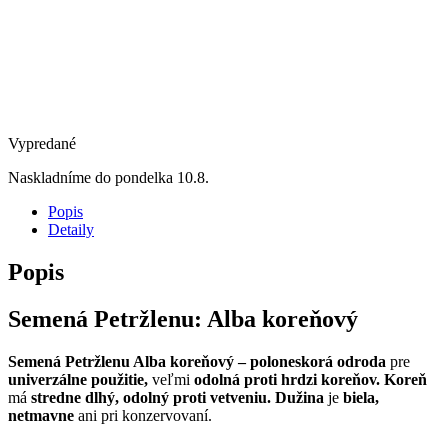
Vypredané
Naskladníme do pondelka 10.8.
Popis
Detaily
Popis
Semená Petržlenu:
Alba koreňový
Semená Petržlenu Alba koreňový
–
poloneskorá odroda
pre
univerzálne použitie,
veľmi
odolná proti hrdzi koreňov. Koreň
má
stredne dlhý, odolný proti vetveniu. Dužina
je
biela,
netmavne
ani pri konzervovaní.