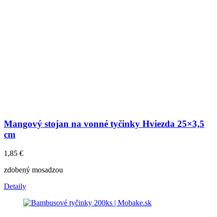
Mangový stojan na vonné tyčinky Hviezda 25×3,5
cm
1,85
€
zdobený mosadzou
Detaily