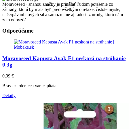
Moravoseed - snahou značky je prinášať ľudom potešenie zo
záhrady, ktorá by mala byť predovšetkým o relaxe, čistote mysle,
načerpávaní nových síl a samozrejme aj radosti z úrody, ktorú nám
zem odovzdá.
Odporúčame
Moravoseed Kapusta Avak F1 neskorá na strúhanie
0,3g
0,99
€
Brassica oleracea var. capitata
Detaily