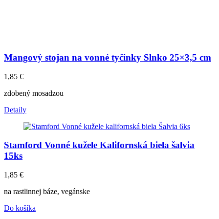
Mangový stojan na vonné tyčinky Slnko 25×3,5 cm
1,85
€
zdobený mosadzou
Detaily
Stamford Vonné kužele Kalifornská biela šalvia
15ks
1,85
€
na rastlinnej báze, vegánske
Do košíka