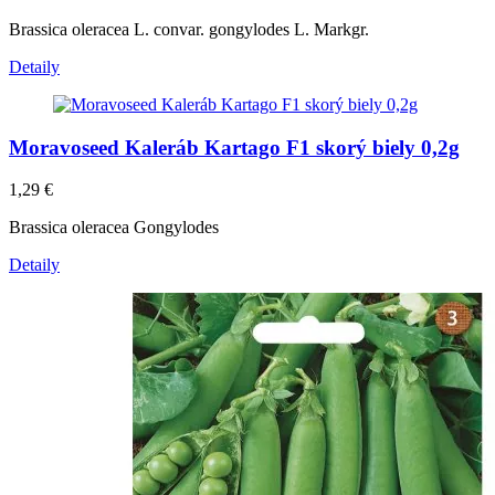
Brassica oleracea L. convar. gongylodes L. Markgr.
Detaily
Moravoseed Kaleráb Kartago F1 skorý biely 0,2g
1,29
€
Brassica oleracea Gongylodes
Detaily