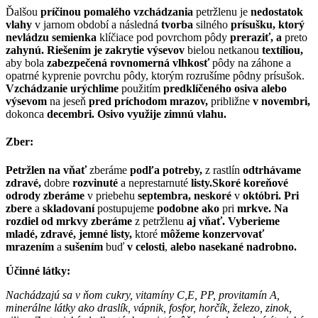
Ďalšou
príčinou pomalého vzchádzania
petržlenu je
nedostatok
vlahy
v jarnom období a následná
tvorba
silného
prísušku, ktorý
nevládzu semienka
klíčiace pod povrchom pôdy
preraziť, a
preto
zahynú. Riešením je zakrytie výsevov
bielou netkanou
textíliou,
aby bola
zabezpečená rovnomerná vlhkosť
pôdy na záhone a
opatrné kyprenie povrchu pôdy, ktorým rozrušíme pôdny prísušok.
Vzchádzanie urýchlime
použitím
predklíčeného osiva alebo
výsevom
na jeseň
pred príchodom mrazov,
približne
v
novembri,
dokonca
decembri. Osivo využije zimnú vlahu.
Zber:
Petržlen na vňať
zberáme
podľa potreby,
z rastlín
odtrhávame
zdravé,
dobre
rozvinuté
a neprestarnuté
listy.Skoré koreňové
odrody zberáme
v priebehu
septembra, neskoré
v
októbri. Pri
zbere
a
skladovaní
postupujeme
podobne ako
pri
mrkve. Na
rozdiel od mrkvy zberáme
z petržlenu
aj vňať. Vyberieme
mladé, zdravé, jemné listy,
ktoré
môžeme konzervovať
mrazením
a
sušením
buď
v celosti
,
alebo nasekané nadrobno.
Účinné látky:
Nachádzajú sa v ňom cukry, vitamíny C,E, PP, provitamín A,
minerálne látky ako draslík, vápnik, fosfor, horčík, železo, zinok,