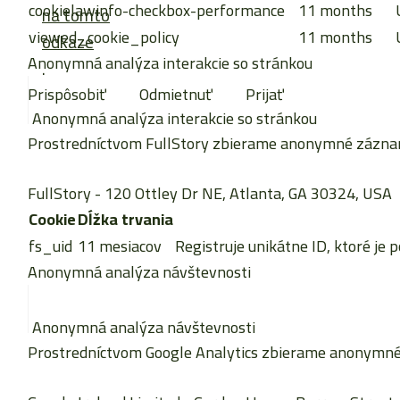
cookielawinfo-checkbox-performance
11 months
na tomto
viewed_cookie_policy
11 months
odkaze
Anonymná analýza interakcie so stránkou
.
Prispôsobiť
Odmietnuť
Prijať
Anonymná analýza interakcie so stránkou
Prostredníctvom FullStory zbierame anonymné záznamy 
FullStory
- 120 Ottley Dr NE, Atlanta, GA 30324, USA
Cookie
Dĺžka trvania
fs_uid
11 mesiacov
Registruje unikátne ID, ktoré je 
Anonymná analýza návštevnosti
Anonymná analýza návštevnosti
Prostredníctvom Google Analytics zbierame anonymné š