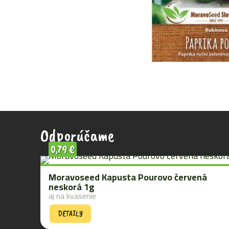
Odporúčame
0,79
€
Moravoseed Kapusta Pourovo červená
neskorá 1g
aj na kvasenie
DETAILY