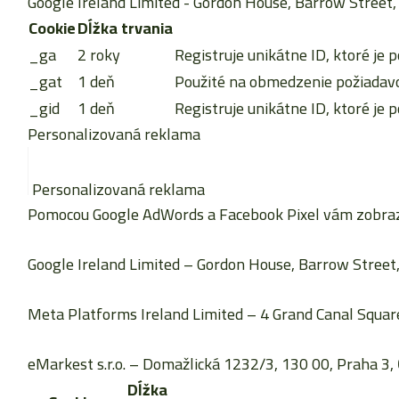
Google Ireland Limited
- Gordon House, Barrow Street, 
Cookie
Dĺžka trvania
_ga
2 roky
Registruje unikátne ID, ktoré je p
_gat
1 deň
Použité na obmedzenie požiadavok
_gid
1 deň
Registruje unikátne ID, ktoré je p
Personalizovaná reklama
Personalizovaná reklama
Pomocou Google AdWords a Facebook Pixel vám zobrazu
Google Ireland Limited
– Gordon House, Barrow Street, 
Meta Platforms Ireland Limited
– 4 Grand Canal Square
eMarkest s.r.o.
– Domažlická 1232/3, 130 00, Praha 3, 
Dĺžka