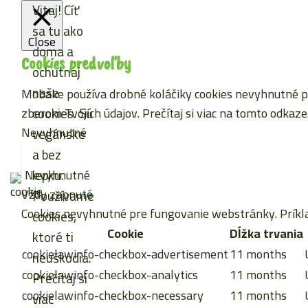
Vitaj! Cíť
sa tu ako
Close
doma a
Cookies predvoľby
ochutnaj
naše
Mobake používa drobné koláčiky cookies nevyhnutné pre
cookies. Sú
zberom Tvojich údajov. Prečítaj si viac
na tomto odkaze
Nevyhnutné
vegánske
a bez
lepku.
Nevyhnutné
Vždy zapnuté
Používame
Cookies nevyhnutné pre fungovanie webstránky. Príkla
cookies,
Cookie
Dĺžka trvania
ktoré ti
cookielawinfo-checkbox-advertisement
11 months
neuškodia.
cookielawinfo-checkbox-analytics
11 months
Prečítaj si
cookielawinfo-checkbox-necessary
11 months
viac