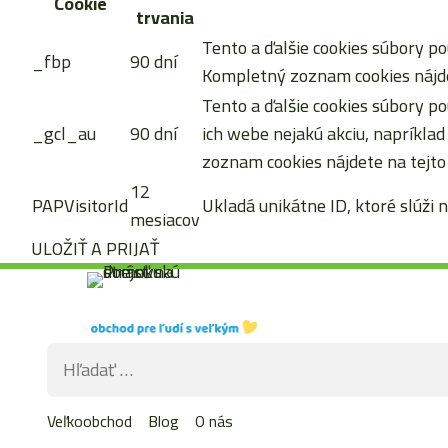
Cookie
trvania
Tento a ďalšie cookies súbory po
_fbp
90 dní
Kompletný zoznam cookies nájde
Tento a ďalšie cookies súbory po
_gcl_au
90 dní
ich webe nejakú akciu, napríkla
zoznam cookies nájdete na tejto
12
PAPVisitorId
Ukladá unikátne ID, ktoré slúži n
mesiacov
ULOŽIŤ A PRIJAŤ
Preskočiť
na
obsah
Hľadať:
Veľkoobchod
Blog
O nás