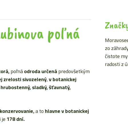
Značk
ubinova poľná
Moravoseed
zo záhrady
čistote my
radosti z 
orá,
poľná
odroda určená
predovšetkým
j zrelosti sivozelený
,
v botanickej
 hrubostenný, sladký, šťavnatý,
konzervovanie,
a to
hlavne
v botanickej
i je
178 dní.