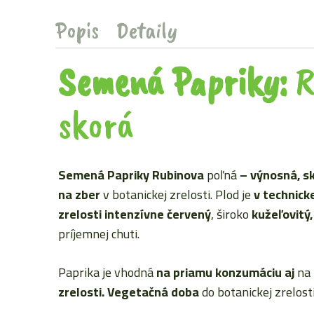
Popis
Detaily
Semená Papriky:
R
skorá
Semená Papriky Rubinova
poľná
–
výnosná, sk
na zber
v botanickej zrelosti. Plod je
v technicke
zrelosti intenzívne červený
, široko
kužeľovitý,
príjemnej chuti.
Paprika je vhodná
na priamu konzumáciu aj
na
zrelosti. Vegetačná doba
do botanickej zrelost