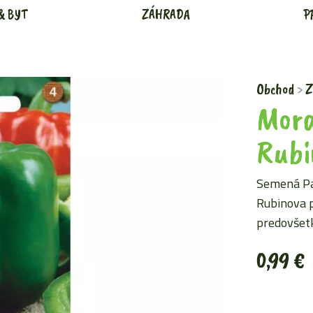
& BYT
ZÁHRADA
P
Obchod
Z
Mora
Rubi
Semená Pa
Rubinova p
predovšet
0,99
€