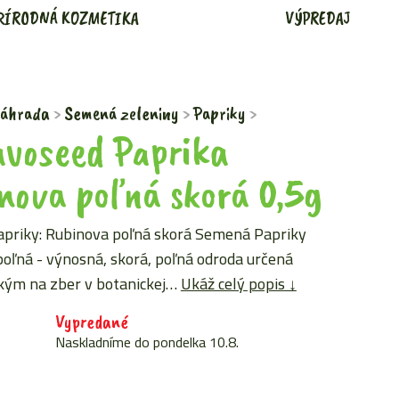
RÍRODNÁ KOZMETIKA
VÝPREDAJ
áhrada
Semená zeleniny
Papriky
voseed Paprika
nova poľná skorá 0,5g
priky: Rubinova poľná skorá Semená Papriky
oľná - výnosná, skorá, poľná odroda určená
kým na zber v botanickej…
Ukáž celý popis ↓
Vypredané
Naskladníme do pondelka 10.8.