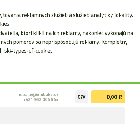
ytovania reklamných služieb a služieb analytiky lokality.
kies
atelia, ktorí klikli na ich reklamy, nakoniec vykonajú na
erzných pomerov sa neprispôsobujú reklamy. Kompletný
hl=sk#types-of-cookies
mobake@mobake.sk
0,00 €
CZK
+421 952 004 544
ODOSLAŤ
VYHĽADÁ
FORMULÁ