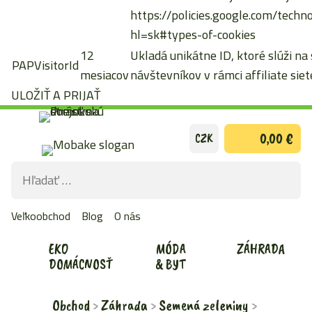
https://policies.google.com/techn
hl=sk#types-of-cookies
12
Ukladá unikátne ID, ktoré slúži na
PAPVisitorId
mesiacov
návštevníkov v rámci affiliate siete
ULOŽIŤ A PRIJAŤ
Preskočiť
0,00 €
CZK
na
obsah
Hľadať:
ODOS
VYHĽ
Veľkoobchod
Blog
O nás
FOR
EKO
MÓDA
ZÁHRADA
DOMÁCNOSŤ
& BYT
Obchod
Záhrada
Semená zeleniny