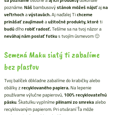
sa poznáme
osobne a
aj ich produkty
dokonale
poznáme.
Náš
bambusový
stánok môžeš nájsť
aj
na
veľtrhoch
a
výstavách.
Aj naďalej Ti
chceme
prinášať
zaujímavé
a
užitočné produkty, ktoré
ti
budú
dlho
robiť radosť.
Tešíme sa na tvoj názor a
neváhaj nám poslať fotku
s tvojím úsmevom 🙂
Semená Maku siatý ti zabalíme
bez plastov
Tvoj balíček dôkladne zabalíme do krabičky alebo
obálky z
recyklovaného papiera.
Na lepenie
používame výlučne papierovú,
100% recyklovateľnú
pásku
. Škatulku vyplníme
pilinami zo smreka
alebo
recyklovaným papierom. Pri otváraní Ťa môže