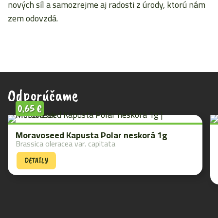
nových síl a samozrejme aj radosti z úrody, ktorú nám
zem odovzdá.
Odporúčame
0,65
€
Moravoseed Kapusta Polar neskorá 1g
Brassica oleracea var. capitata
DETAILY