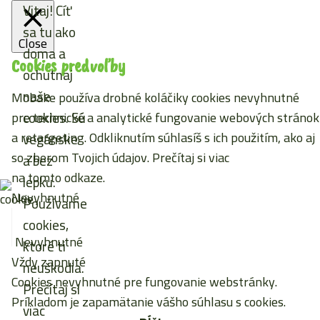
Vitaj! Cíť
sa tu ako
Close
doma a
Cookies predvoľby
ochutnaj
naše
Mobake používa drobné koláčiky cookies nevyhnutné
cookies. Sú
pre technické a analytické fungovanie webových stránok
a retargeting. Odkliknutím súhlasíš s ich použitím, ako aj
vegánske
so zberom Tvojich údajov. Prečítaj si viac
a bez
na tomto odkaze
.
lepku.
Nevyhnutné
Používame
cookies,
Nevyhnutné
ktoré ti
Vždy zapnuté
neuškodia.
Cookies nevyhnutné pre fungovanie webstránky.
Prečítaj si
Príkladom je zapamätanie vášho súhlasu s cookies.
viac