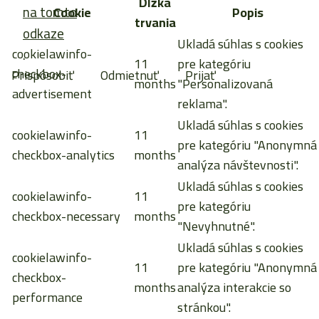
Dĺžka
na tomto
Cookie
Popis
trvania
odkaze
Ukladá súhlas s cookies
cookielawinfo-
.
11
pre kategóriu
checkbox-
Prispôsobiť
Odmietnuť
Prijať
months
"Personalizovaná
advertisement
reklama".
Ukladá súhlas s cookies
cookielawinfo-
11
pre kategóriu "Anonymná
checkbox-analytics
months
analýza návštevnosti".
Ukladá súhlas s cookies
cookielawinfo-
11
pre kategóriu
checkbox-necessary
months
"Nevyhnutné".
Ukladá súhlas s cookies
cookielawinfo-
11
pre kategóriu "Anonymná
checkbox-
months
analýza interakcie so
performance
stránkou".