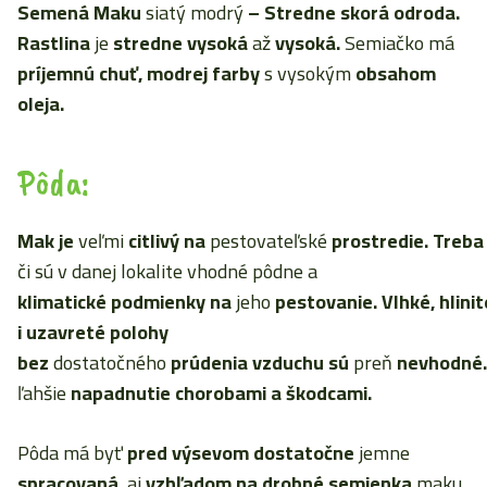
Semená Maku
siatý modrý
–
Stredne skorá odroda.
Rastlina
je
stredne vysoká
až
vysoká.
Semiačko má
príjemnú chuť, modrej farby
s vysokým
obsahom
oleja.
Pôda:
Mak je
veľmi
citlivý
na
pestovateľské
prostredie. Treba 
či sú v danej lokalite vhodné pôdne a
klimatické podmienky na
jeho
pestovanie. Vlhké, hlinit
i uzavreté polohy
bez
dostatočného
prúdenia vzduchu sú
preň
nevhodné.
ľahšie
napadnutie chorobami
a
škodcami.
Pôda má byť
pred výsevom dostatočne
jemne
spracovaná,
aj
vzhľadom na drobné semienka
maku.