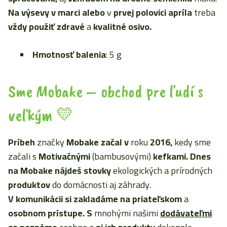
Na výsevy v marci alebo
v
prvej polovici apríla
treba
vždy použiť zdravé
a
kvalitné osivo.
Hmotnosť balenia
: 5 g
Sme Mobake – obchod pre ľudí s
veľkým 💛
Príbeh
značky
Mobake začal
v
roku
2016,
kedy sme
začali s
Motivačnými
(bambusovými)
kefkami. Dnes
na Mobake nájdeš stovky
ekologických a prírodných
produktov
do domácnosti aj záhrady.
V komunikácii
si zakladáme
na priateľskom
a
osobnom prístupe. S
mnohými našimi
dodávateľmi