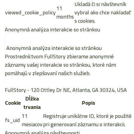
Ukladá či si návštevník
11
viewed_cookie_policy
vybral ako chce nakladať
months
s cookies.
Anonymná analýza interakcie so stránkou
Anonymná analýza interakcie so stránkou
Prostredníctvom FullStory zbierame anonymné
záznamy vašej interakcie so stránkou, ktoré nám
pomáhajú v zlepšovaní našich služieb.
FullStory
- 120 Ottley Dr NE, Atlanta, GA 30324, USA
Dĺžka
Cookie
Popis
trvania
11
Registruje unikátne ID, ktoré je použité
fs_uid
mesiacov
pri generovaní záznamu o interakcii.
Anonymná analýza návštevnosti