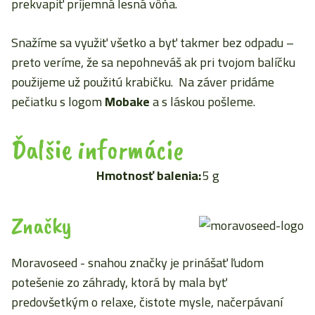
prekvapiť príjemná lesná vôňa.
Snažíme sa využiť všetko a byť takmer bez odpadu –
preto veríme, že sa nepohneváš ak pri tvojom balíčku
použijeme už použitú krabičku. Na záver pridáme
pečiatku s logom
Mobake
a s láskou pošleme.
Ďalšie informácie
Hmotnosť balenia:
5 g
Značky
Moravoseed - snahou značky je prinášať ľudom
potešenie zo záhrady, ktorá by mala byť
predovšetkým o relaxe, čistote mysle, načerpávaní