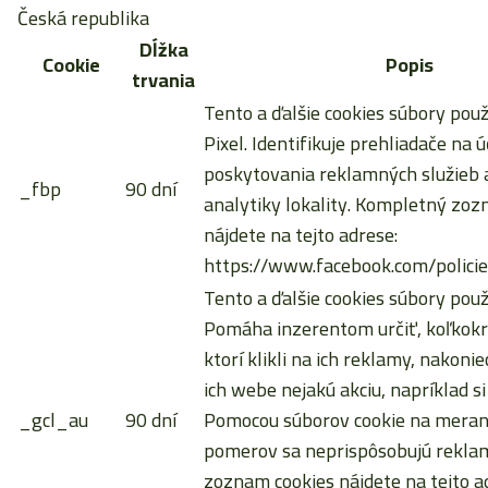
Česká republika
Dĺžka
Cookie
Popis
trvania
Tento a ďalšie cookies súbory pou
Pixel. Identifikuje prehliadače na ú
poskytovania reklamných služieb a
_fbp
90 dní
analytiky lokality. Kompletný zoz
nájdete na tejto adrese:
https://www.facebook.com/policie
Tento a ďalšie cookies súbory použ
Pomáha inzerentom určiť, koľkokrá
ktorí klikli na ich reklamy, nakoni
ich webe nejakú akciu, napríklad si
_gcl_au
90 dní
Pomocou súborov cookie na meran
pomerov sa neprispôsobujú rekla
zoznam cookies nájdete na tejto a