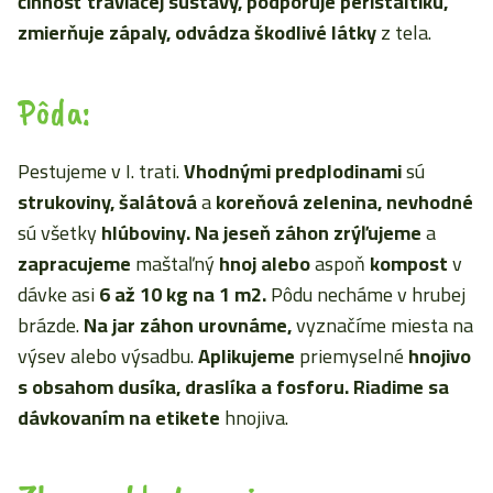
činnosť tráviacej sústavy, podporuje peristaltiku,
zmierňuje zápaly, odvádza škodlivé látky
z tela.
Pôda:
Pestujeme v I. trati.
Vhodnými predplodinami
sú
strukoviny, šalátová
a
koreňová zelenina, nevhodné
sú všetky
hlúboviny. Na jeseň záhon zrýľujeme
a
zapracujeme
maštaľný
hnoj alebo
aspoň
kompost
v
dávke asi
6 až 10 kg na 1 m2.
Pôdu necháme v hrubej
brázde.
Na jar záhon urovnáme,
vyznačíme miesta na
výsev alebo výsadbu.
Aplikujeme
priemyselné
hnojivo
s obsahom dusíka, draslíka a fosforu. Riadime sa
dávkovaním na etikete
hnojiva.