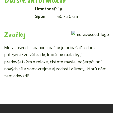
Hmotnosť:
1g
Spon:
60 x 50 cm
Značky
Moravoseed - snahou značky je prinášať ľudom
potešenie zo záhrady, ktorá by mala byť
predovšetkým o relaxe, čistote mysle, načerpávaní
nových síl a samozrejme aj radosti z úrody, ktorú nám
zem odovzdá.