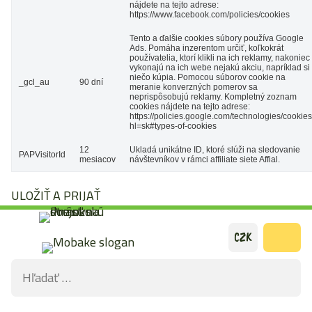
nájdete na tejto adrese:
https://www.facebook.com/policies/cookies
Tento a ďalšie cookies súbory používa Google
Ads. Pomáha inzerentom určiť, koľkokrát
používatelia, ktorí klikli na ich reklamy, nakoniec
vykonajú na ich webe nejakú akciu, napríklad si
niečo kúpia. Pomocou súborov cookie na
_gcl_au
90 dní
meranie konverzných pomerov sa
neprispôsobujú reklamy. Kompletný zoznam
cookies nájdete na tejto adrese:
https://policies.google.com/technologies/cookie
hl=sk#types-of-cookies
12
Ukladá unikátne ID, ktoré slúži na sledovanie
PAPVisitorId
mesiacov
návštevníkov v rámci affiliate siete Affial.
ULOŽIŤ A PRIJAŤ
Preskočiť
CZK
na
Hľadať:
obsah
ODOS
VYHĽ