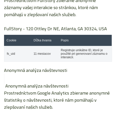
Prostredníctvom FullStory zbierame anonymné
záznamy vašej interakcie so stránkou, ktoré nám
pomáhajú v zlepšovaní našich služieb.
FullStory
- 120 Ottley Dr NE, Atlanta, GA 30324, USA
Cookie
Dĺžka trvania
Popis
Registruje unikátne ID, ktoré je
fs_uid
11 mesiacov
použité pri generovaní záznamu o
interakcii.
Anonymná analýza návštevnosti
Anonymná analýza návštevnosti
Prostredníctvom Google Analytics zbierame anonymné
štatistiky o návštevnosti, ktoré nám pomáhajú v
zlepšovaní našich služieb.