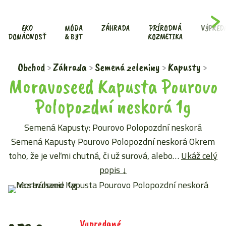
FOR
EKO
MÓDA
ZÁHRADA
PRÍRODNÁ
VÝPRED
DOMÁCNOSŤ
& BYT
KOZMETIKA
Obchod
Záhrada
Semená zeleniny
Kapusty
Moravoseed Kapusta Pourovo
Polopozdní neskorá 1g
Semená Kapusty: Pourovo Polopozdní neskorá
Semená Kapusty Pourovo Polopozdní neskorá Okrem
toho, že je veľmi chutná, či už surová, alebo…
Ukáž celý
popis ↓
Vypredané