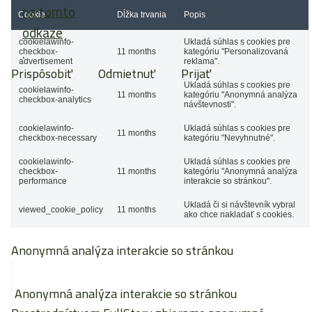
na tomto
Cookie
Dĺžka trvania
Popis
odkaze
cookielawinfo-
Ukladá súhlas s cookies pre
.
checkbox-
11 months
kategóriu "Personalizovaná
advertisement
reklama".
Prispôsobiť
Odmietnuť
Prijať
Ukladá súhlas s cookies pre
cookielawinfo-
11 months
kategóriu "Anonymná analýza
checkbox-analytics
návštevnosti".
cookielawinfo-
Ukladá súhlas s cookies pre
11 months
checkbox-necessary
kategóriu "Nevyhnutné".
cookielawinfo-
Ukladá súhlas s cookies pre
checkbox-
11 months
kategóriu "Anonymná analýza
performance
interakcie so stránkou".
Ukladá či si návštevník vybral
viewed_cookie_policy
11 months
ako chce nakladať s cookies.
Anonymná analýza interakcie so stránkou
Anonymná analýza interakcie so stránkou