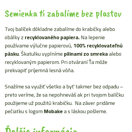
Semienka ti zabalíme bez plastov
Tvoj balíček dôkladne zabalíme do krabičky alebo
obálky z
recyklovaného papiera.
Na lepenie
používame výlučne papierovú,
100% recyklovateľnú
pásku
. Škatulku vyplníme
pilinami zo smreka
alebo
recyklovaným papierom. Pri otváraní Ťa môže
prekvapiť príjemná lesná vôňa.
Snažíme sa využiť všetko a byť takmer bez odpadu –
preto veríme, že sa nepohneváš ak pri tvojom balíčku
použijeme už použitú krabičku. Na záver pridáme
pečiatku s logom
Mobake
a s láskou pošleme.
Ďalšie informácie