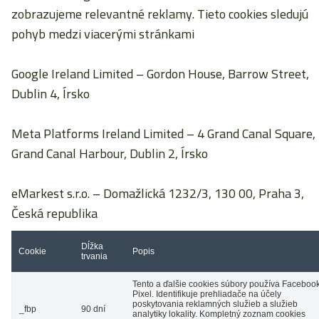
zobrazujeme relevantné reklamy. Tieto cookies sledujú
pohyb medzi viacerými stránkami
Google Ireland Limited
– Gordon House, Barrow Street,
Dublin 4, Írsko
Meta Platforms Ireland Limited
– 4 Grand Canal Square,
Grand Canal Harbour, Dublin 2, Írsko
eMarkest s.r.o.
– Domažlická 1232/3, 130 00, Praha 3,
Česká republika
Dĺžka
Cookie
Popis
trvania
Tento a ďalšie cookies súbory používa Faceboo
Pixel. Identifikuje prehliadače na účely
poskytovania reklamných služieb a služieb
_fbp
90 dní
analytiky lokality. Kompletný zoznam cookies