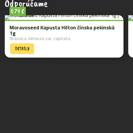
Odporúčame
0,79
€
Moravoseed Kapusta Hilton čínska pekinská
1g
Brassica oleracea var. capitata
DETAILY