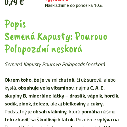
0,79
€
Naskladníme do pondelka 10.8.
Popis
Semená Kapusty: Pourovo
Polopozdní neskorá
Semená Kapusty Pourovo Polopozdní neskorá
Okrem toho, že je
veľmi
chutná,
či už surová, alebo
kyslá,
obsahuje veľa vitamínov,
najmä
C, A, E,
skupiny B,
minerálne látky – draslík, vápnik, horčík,
sodík, zinok, železo
, ale aj
bielkoviny
a
cukry.
Podstatný je
obsah vlákniny,
ktorá
pomáha
nášmu
telu zbaviť sa škodlivých látok.
Pozitívne
vplýva na