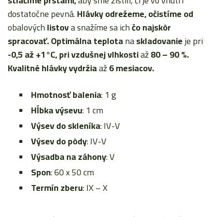
stlačíme prstami,
aby sme zistili, či je vo vnútri
dostatočne pevná.
Hlávky odrežeme, očistíme od
obalových
listov
a snažíme sa ich
čo najskôr
spracovať. Optimálna teplota
na
skladovanie
je pri
-0,5 až +1°C, pri vzdušnej vlhkosti
až
80 – 90 %.
Kvalitné hlávky vydržia
až
6 mesiacov.
Hmotnosť balenia
: 1 g
Hĺbka výsevu
: 1 cm
Výsev do skleníka
: IV-V
Výsev do pôdy
: IV-V
Výsadba na záhony
: V
Spon
: 60 x 50 cm
Termín zberu
: IX – X