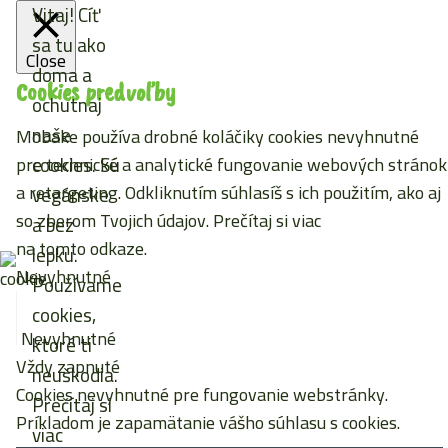
Vitaj! Cíť
sa tu ako
Close
doma a
Cookies predvoľby
ochutnaj
naše
Mobake používa drobné koláčiky cookies nevyhnutné
cookies. Sú
pre technické a analytické fungovanie webových stránok
a retargeting. Odkliknutím súhlasíš s ich použitím, ako aj
vegánske
so zberom Tvojich údajov. Prečítaj si viac
a bez
na tomto odkaze
.
lepku.
Nevyhnutné
Používame
cookies,
Nevyhnutné
ktoré ti
Vždy zapnuté
neuškodia.
Cookies nevyhnutné pre fungovanie webstránky.
Prečítaj si
Príkladom je zapamätanie vášho súhlasu s cookies.
viac