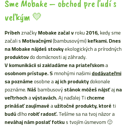
Sme Mobake – obchod pre ľudí s
veľkým 💛
Príbeh
značky
Mobake začal
v
roku
2016,
kedy sme
začali s
Motivačnými
(bambusovými)
kefkami. Dnes
na Mobake nájdeš stovky
ekologických a prírodných
produktov
do domácnosti aj záhrady.
V komunikácii
si zakladáme
na priateľskom
a
osobnom prístupe. S
mnohými našimi
dodávateľmi
sa poznáme
osobne a
aj ich produkty
dokonale
poznáme.
Náš
bambusový
stánok môžeš nájsť
aj
na
veľtrhoch
a
výstavách.
Aj naďalej Ti
chceme
prinášať
zaujímavé
a
užitočné produkty, ktoré
ti
budú
dlho
robiť radosť.
Tešíme sa na tvoj názor a
neváhaj nám poslať fotku
s tvojím úsmevom 🙂