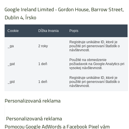
Google Ireland Limited
- Gordon House, Barrow Street,
Dublin 4, Írsko
Cookie
Dĺžka trvania
Popis
Registruje unikátne ID, ktoré je
_ga
2 roky
použité pri generovaní štatístík o
návštevnosti.
Použité na obmedzenie
_gat
1 deň
požiadavok na Google Analytics pri
vysokej návštevnosti.
Registruje unikátne ID, ktoré je
_gid
1 deň
použité pri generovaní štatístík o
návštevnosti.
Personalizovaná reklama
Personalizovaná reklama
Pomocou Google AdWords a Facebook Pixel vám