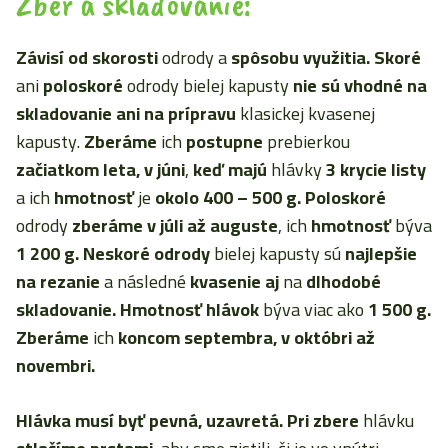
Zber a skladovanie:
Závisí od skorosti
odrody a
spôsobu využitia. Skoré
ani
poloskoré
odrody bielej kapusty
nie sú vhodné na
skladovanie ani na prípravu
klasickej kvasenej
kapusty.
Zberáme
ich
postupne
prebierkou
začiatkom leta,
v júni
,
keď majú
hlávky
3 krycie listy
a ich
hmotnosť
je
okolo 400 – 500 g. Poloskoré
odrody
zberáme v júli až auguste
, ich
hmotnosť
býva
1 200 g. Neskoré odrody
bielej kapusty sú
najlepšie
na rezanie
a následné
kvasenie aj
na
dlhodobé
skladovanie. Hmotnosť hlávok
býva viac ako
1 500 g.
Zberáme
ich
koncom septembra, v októbri až
novembri.
Hlávka musí byť pevná, uzavretá. Pri zbere
hlávku