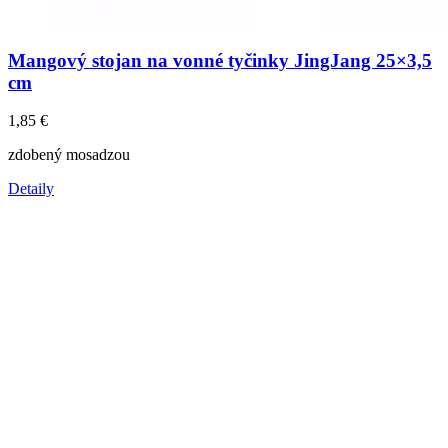
Mangový stojan na vonné tyčinky JingJang 25×3,5
cm
1,85
€
zdobený mosadzou
Detaily