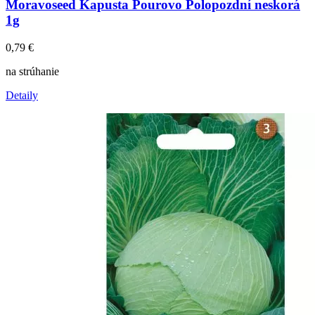
Moravoseed Kapusta Pourovo Polopozdní neskorá
1g
0,79
€
na strúhanie
Detaily