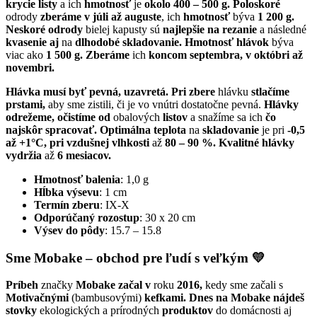
krycie listy
a ich
hmotnosť
je
okolo 400 – 500 g. Poloskoré
odrody
zberáme v júli až auguste
, ich
hmotnosť
býva
1 200 g.
Neskoré odrody
bielej kapusty sú
najlepšie na rezanie
a následné
kvasenie aj
na
dlhodobé skladovanie. Hmotnosť hlávok
býva
viac ako
1 500 g. Zberáme
ich
koncom septembra, v októbri až
novembri.
Hlávka musí byť pevná, uzavretá. Pri zbere
hlávku
stlačíme
prstami,
aby sme zistili, či je vo vnútri dostatočne pevná.
Hlávky
odrežeme, očistíme od
obalových
listov
a snažíme sa ich
čo
najskôr spracovať. Optimálna teplota
na
skladovanie
je pri
-0,5
až +1°C, pri vzdušnej vlhkosti
až
80 – 90 %. Kvalitné hlávky
vydržia
až
6 mesiacov.
Hmotnosť balenia
: 1,0 g
Hĺbka výsevu
: 1 cm
Termín zberu
: IX-X
Odporúčaný rozostup
: 30 x 20 cm
Výsev do pôdy
: 15.7 – 15.8
Sme Mobake – obchod pre ľudí s veľkým 💛
Príbeh
značky
Mobake začal
v
roku
2016,
kedy sme začali s
Motivačnými
(bambusovými)
kefkami. Dnes na Mobake nájdeš
stovky
ekologických a prírodných
produktov
do domácnosti aj