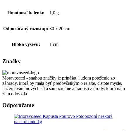
Hmotnosť balenia:
1,0 g
Odporúčaný rozostup:
30 x 20 cm
Hĺbka výsevu:
1 cm
Značky
Moravoseed - snahou značky je prinášať ľudom potešenie zo
záhrady, ktorá by mala byť predovšetkým o relaxe, čistote mysle,
načerpávaní nových síl a samozrejme aj radosti z úrody, ktorú nám
zem odovzdá.
Odporúčame