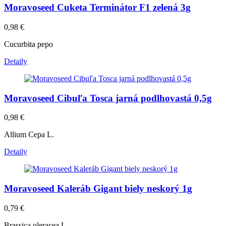
Moravoseed Cuketa Terminátor F1 zelená 3g
0,98
€
Cucurbita pepo
Detaily
Moravoseed Cibuľa Tosca jarná podlhovastá 0,5g
0,98
€
Allium Cepa L.
Detaily
Moravoseed Kaleráb Gigant biely neskorý 1g
0,79
€
Brassica oleracea L.