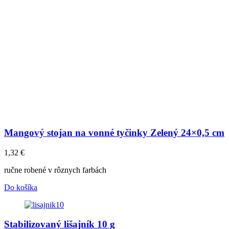
Mangový stojan na vonné tyčinky Zelený 24×0,5 cm
1,32
€
ručne robené v rôznych farbách
Do košíka
Stabilizovaný lišajník 10 g