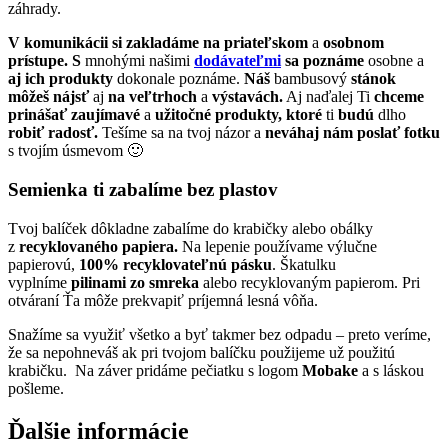
záhrady.
V komunikácii
si zakladáme
na priateľskom
a
osobnom
prístupe. S
mnohými našimi
dodávateľmi
sa poznáme
osobne a
aj ich produkty
dokonale poznáme.
Náš
bambusový
stánok
môžeš nájsť
aj
na veľtrhoch
a
výstavách.
Aj naďalej Ti
chceme
prinášať
zaujímavé
a
užitočné produkty, ktoré
ti
budú
dlho
robiť radosť.
Tešíme sa na tvoj názor a
neváhaj nám poslať fotku
s tvojím úsmevom 🙂
Semienka ti zabalíme bez plastov
Tvoj balíček dôkladne zabalíme do krabičky alebo obálky
z
recyklovaného papiera.
Na lepenie používame výlučne
papierovú,
100% recyklovateľnú pásku
. Škatulku
vyplníme
pilinami zo smreka
alebo recyklovaným papierom. Pri
otváraní Ťa môže prekvapiť príjemná lesná vôňa.
Snažíme sa využiť všetko a byť takmer bez odpadu – preto veríme,
že sa nepohneváš ak pri tvojom balíčku použijeme už použitú
krabičku. Na záver pridáme pečiatku s logom
Mobake
a s láskou
pošleme.
Ďalšie informácie