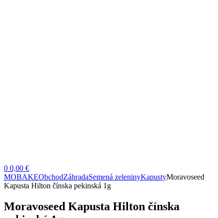
0
0,00 €
MOBAKE
Obchod
Záhrada
Semená zeleniny
Kapusty
Moravoseed
Kapusta Hilton čínska pekinská 1g
Moravoseed Kapusta Hilton čínska