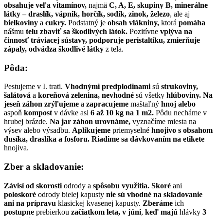
obsahuje veľa vitamínov,
najmä
C, A, E, skupiny B,
minerálne
látky – draslík, vápnik, horčík, sodík, zinok, železo
, ale aj
bielkoviny
a
cukry.
Podstatný je
obsah vlákniny,
ktorá
pomáha
nášmu
telu zbaviť sa škodlivých látok.
Pozitívne
vplýva na
činnosť tráviacej sústavy, podporuje peristaltiku, zmierňuje
zápaly, odvádza škodlivé látky
z tela.
Pôda:
Pestujeme v I. trati.
Vhodnými predplodinami
sú
strukoviny,
šalátová
a
koreňová zelenina, nevhodné
sú všetky
hlúboviny. Na
jeseň záhon zrýľujeme
a
zapracujeme
maštaľný
hnoj alebo
aspoň
kompost
v dávke asi
6 až 10 kg na 1 m2.
Pôdu necháme v
hrubej brázde.
Na jar záhon urovnáme,
vyznačíme miesta na
výsev alebo výsadbu.
Aplikujeme
priemyselné
hnojivo
s obsahom
dusíka, draslíka a fosforu. Riadime sa dávkovaním na etikete
hnojiva.
Zber a skladovanie:
Závisí od skorosti
odrody a
spôsobu využitia. Skoré
ani
poloskoré
odrody bielej kapusty
nie sú vhodné na skladovanie
ani na prípravu
klasickej kvasenej kapusty.
Zberáme
ich
postupne
prebierkou
začiatkom leta,
v júni
,
keď majú
hlávky
3