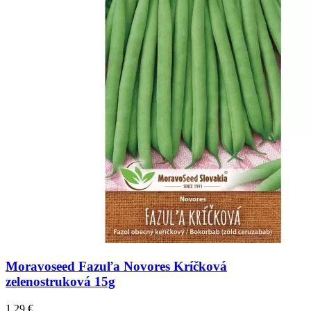
Moravoseed Fazuľa Novores Kríčková
zelenostruková 15g
1,29
€