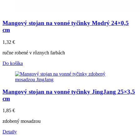
Mangový stojan na vonné tyčinky Modrý 24×0,5
cm
1,32
€
ručne robené v rôznych farbách
Do košíka
Mangový stojan na vonné tyčinky JingJang 25×3,5
cm
1,85
€
zdobený mosadzou
Detaily