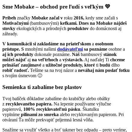
Sme Mobake – obchod pre ľudí s veľkým 💛
Príbeh
značky
Mobake začal
v
roku
2016,
kedy sme začali s
Motivačnými
(bambusovými)
kefkami. Dnes na Mobake nájdeš
stovky
ekologických a prírodných
produktov
do domácnosti aj
záhrady.
V komunikácii
si zakladáme
na priateľskom
a
osobnom
prístupe. S
mnohými našimi
dodávateľmi
sa poznáme
osobne a
aj ich produkty
dokonale poznáme.
Náš
bambusový
stánok
môžeš nájsť
aj
na veľtrhoch
a
výstavách.
Aj naďalej Ti
chceme
prinášať
zaujímavé
a
užitočné produkty, ktoré
ti
budú
dlho
robiť radosť.
Tešíme sa na tvoj názor a
neváhaj nám poslať fotku
s tvojím úsmevom 🙂
Semienka ti zabalíme bez plastov
Tvoj balíček dôkladne zabalíme do krabičky alebo obálky
z
recyklovaného papiera.
Na lepenie používame výlučne
papierovú,
100% recyklovateľnú pásku
. Škatulku
vyplníme
pilinami zo smreka
alebo recyklovaným papierom. Pri
otváraní Ťa môže prekvapiť príjemná lesná vôňa.
Snažíme sa využiť všetko a byť takmer bez odpadu – preto veríme,