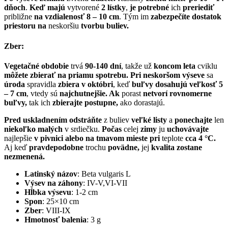
dňoch
.
Keď majú
vytvorené
2 lístky
,
je potrebné
ich
preriediť
približne
na vzdialenosť
8 – 10 cm
. Tým im
zabezpečíte dostatok
priestoru na
neskoršiu
tvorbu buliev.
Zber:
Vegetačné obdobie
trvá
90-140 dní
, takže už
koncom leta
cviklu
môžete zbierať na priamu spotrebu. Pri neskoršom výseve
sa
úroda
spravidla
zbiera v októbri
, keď
buľvy dosahujú veľkosť
5
– 7 cm
, vtedy sú
najchutnejšie. Ak
porast
netvorí rovnomerne
buľvy,
tak ich
zbierajte postupne,
ako dorastajú.
Pred uskladnením odstráňte
z buliev
veľké listy
a
ponechajte
len
niekoľko malých
v srdiečku.
Počas
celej
zimy
ju
uchovávajte
najlepšie
v pivnici alebo na tmavom mieste pri
teplote
cca
4 °C.
Aj keď
pravdepodobne
trochu
povädne,
jej
kvalita zostane
nezmenená.
Latinský názov
: Beta vulgaris L
Výsev na záhony
: IV-V,VI-VII
Hĺbka výsevu
: 1-2 cm
Spon
: 25×10 cm
Zber
: VIII-IX
Hmotnosť balenia
: 3 g