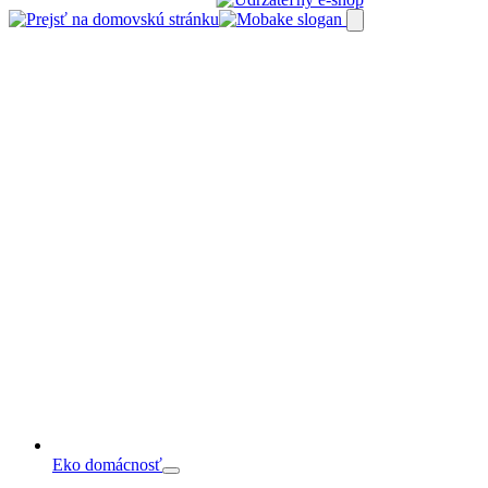
Preskočiť
na
obsah
Eko domácnosť