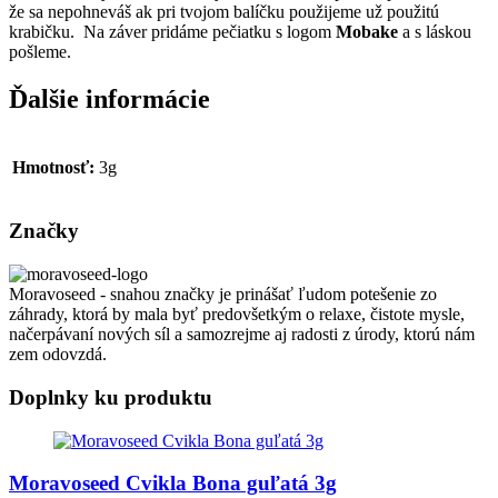
že sa nepohneváš ak pri tvojom balíčku použijeme už použitú
krabičku. Na záver pridáme pečiatku s logom
Mobake
a s láskou
pošleme.
Ďalšie informácie
Hmotnosť:
3g
Značky
Moravoseed - snahou značky je prinášať ľudom potešenie zo
záhrady, ktorá by mala byť predovšetkým o relaxe, čistote mysle,
načerpávaní nových síl a samozrejme aj radosti z úrody, ktorú nám
zem odovzdá.
Doplnky ku produktu
Moravoseed Cvikla Bona guľatá 3g