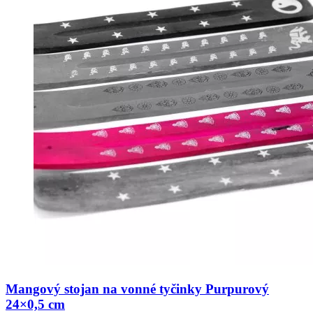
Mangový stojan na vonné tyčinky Purpurový
24×0,5 cm