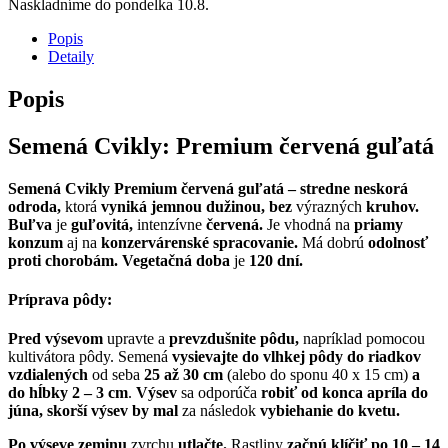
Naskladníme do pondelka 10.8.
Popis
Detaily
Popis
Semená Cvikly: Premium červená guľatá
Semená Cvikly
Premium červená guľatá
– stredne neskorá
odroda,
ktorá
vyniká jemnou dužinou, bez
výrazných
kruhov.
Buľva
je
guľovitá,
intenzívne
červená.
Je vhodná na
priamy
konzum
aj na
konzervárenské spracovanie.
Má dobrú
odolnosť
proti chorobám. Vegetačná
doba
je
120 dní.
Príprava pôdy:
Pred výsevom
upravte a
prevzdušnite
pôdu,
napríklad pomocou
kultivátora pôdy. Semená
vysievajte do vlhkej pôdy
do riadkov
vzdialených
od seba
25 až 30 cm
(alebo do sponu 40 x 15 cm)
a
do hĺbky 2 – 3 cm
.
Výsev
sa odporúča
robiť od konca apríla do
júna, skorší výsev by mal
za následok
vybiehanie do kvetu.
Po výseve zeminu
zvrchu
utlačte.
Rastliny
začnú klíčiť po
10 – 14