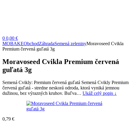
0
0,00 €
MOBAKE
Obchod
Záhrada
Semená zeleniny
Moravoseed Cvikla
Premium červená guľatá 3g
Moravoseed Cvikla Premium červená
guľatá 3g
Semená Cvikly: Premium červená guľatá Semená Cvikly Premium
červená guľatá - stredne neskorá odroda, ktorá vyniká jemnou
dužinou, bez výrazných kruhov. Buľva…
Ukáž celý popis ↓
0,79
€