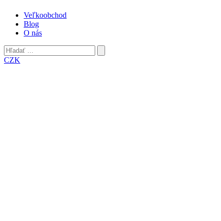
Veľkoobchod
Blog
O nás
Hľadať:
Odoslať
CZK
vyhľadávací
formulár