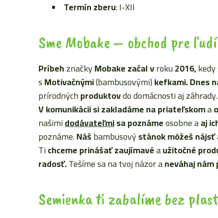
Termín zberu
: I-XII
Sme Mobake – obchod pre ľudí
Príbeh
značky
Mobake začal
v
roku
2016,
kedy 
s
Motivačnými
(bambusovými)
kefkami. Dnes n
prírodných
produktov
do domácnosti aj záhrady.
V komunikácii
si zakladáme
na priateľskom
a
o
našimi
dodávateľmi
sa poznáme
osobne a
aj i
poznáme.
Náš
bambusový
stánok môžeš nájsť
Ti
chceme prinášať
zaujímavé
a
užitočné prod
radosť.
Tešíme sa na tvoj názor a
neváhaj nám 
Semienka ti zabalíme bez plas