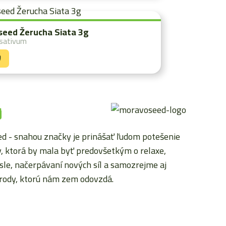
eed Žerucha Siata 3g
 sativum
Y
y
 - snahou značky je prinášať ľudom potešenie
, ktorá by mala byť predovšetkým o relaxe,
sle, načerpávaní nových síl a samozrejme aj
úrody, ktorú nám zem odovzdá.