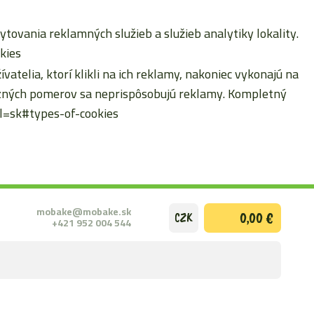
ytovania reklamných služieb a služieb analytiky lokality.
kies
atelia, ktorí klikli na ich reklamy, nakoniec vykonajú na
erzných pomerov sa neprispôsobujú reklamy. Kompletný
hl=sk#types-of-cookies
mobake@mobake.sk
0,00 €
CZK
+421 952 004 544
ODOSLAŤ
VYHĽADÁ
FORMULÁ