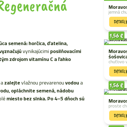
 Regeneračná
Moravos
jemná chu
DETAIL
1,56
€
a semená: horčica, ďatelina,
vyznačujú
vynikajúcimi
posilňovacími
Moravos
šošovic
tým zdrojom vitamínu C a ľahko
chuťovo 
DETAIL
a
zalejte
vlažnou prevarenou
vodou
a
1,56
€
vodu, opláchnite semená, nádobu
plé
miesto bez slnka. Po
4–5 dňoch sú
Moravos
proste c
DETAIL