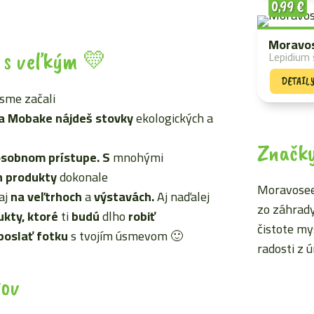
0,99
€
Moravos
 s veľkým 💛
Lepidium
DETAIL
sme začali
a Mobake nájdeš stovky
ekologických a
Značk
sobnom prístupe. S
mnohými
ch produkty
dokonale
Moravoseed
aj
na veľtrhoch
a
výstavách.
Aj naďalej
zo záhrady
ukty, ktoré
ti
budú
dlho
robiť
čistote my
poslať fotku
s tvojím úsmevom 🙂
radosti z 
tov