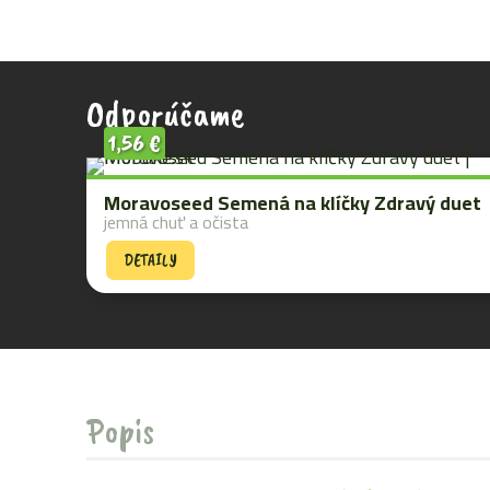
Odporúčame
1,56
€
Moravoseed Semená na klíčky Zdravý duet
jemná chuť a očista
DETAILY
Popis