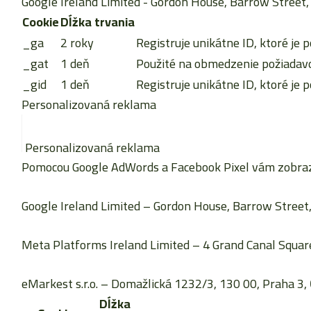
Google Ireland Limited
- Gordon House, Barrow Street, 
Cookie
Dĺžka trvania
_ga
2 roky
Registruje unikátne ID, ktoré je p
_gat
1 deň
Použité na obmedzenie požiadavok
_gid
1 deň
Registruje unikátne ID, ktoré je p
Personalizovaná reklama
Personalizovaná reklama
Pomocou Google AdWords a Facebook Pixel vám zobrazu
Google Ireland Limited
– Gordon House, Barrow Street, 
Meta Platforms Ireland Limited
– 4 Grand Canal Square
eMarkest s.r.o.
– Domažlická 1232/3, 130 00, Praha 3, 
Dĺžka