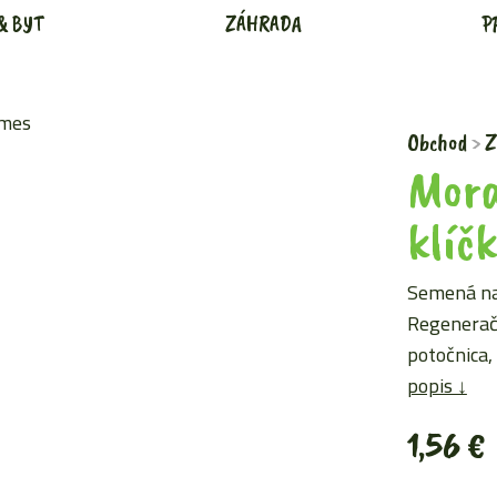
& BYT
ZÁHRADA
P
Obchod
Z
Mora
klíč
Semená na
Regeneračn
potočnica,
popis ↓
1,56
€