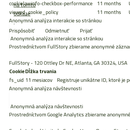
cookielawinfo-checkbox-performance
11 months
na tomto
viewed_cookie_policy
11 months
odkaze
Anonymná analýza interakcie so stránkou
.
Prispôsobiť
Odmietnuť
Prijať
Anonymná analýza interakcie so stránkou
Prostredníctvom FullStory zbierame anonymné záznamy 
FullStory
- 120 Ottley Dr NE, Atlanta, GA 30324, USA
Cookie
Dĺžka trvania
fs_uid
11 mesiacov
Registruje unikátne ID, ktoré je 
Anonymná analýza návštevnosti
Anonymná analýza návštevnosti
Prostredníctvom Google Analytics zbierame anonymné š