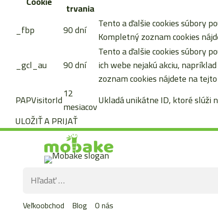
Cookie
trvania
Tento a ďalšie cookies súbory po
_fbp
90 dní
Kompletný zoznam cookies nájde
Tento a ďalšie cookies súbory po
_gcl_au
90 dní
ich webe nejakú akciu, napríkla
zoznam cookies nájdete na tejto
12
PAPVisitorId
Ukladá unikátne ID, ktoré slúži n
mesiacov
ULOŽIŤ A PRIJAŤ
Preskočiť
na
obsah
Hľadať:
Veľkoobchod
Blog
O nás