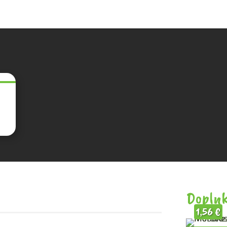
Doplnk
1,56
€