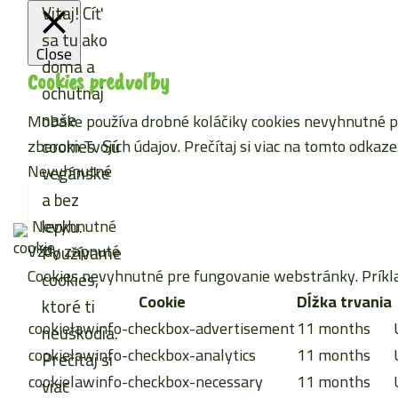
Vitaj! Cíť
sa tu ako
Close
doma a
Cookies predvoľby
ochutnaj
naše
Mobake používa drobné koláčiky cookies nevyhnutné pre
cookies. Sú
zberom Tvojich údajov. Prečítaj si viac
na tomto odkaze
Nevyhnutné
vegánske
a bez
lepku.
Nevyhnutné
Vždy zapnuté
Používame
Cookies nevyhnutné pre fungovanie webstránky. Príkla
cookies,
Cookie
Dĺžka trvania
ktoré ti
cookielawinfo-checkbox-advertisement
11 months
neuškodia.
cookielawinfo-checkbox-analytics
11 months
Prečítaj si
cookielawinfo-checkbox-necessary
11 months
viac