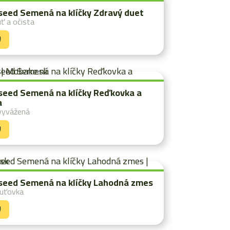
eed Semená na klíčky Zdravý duet
ť a očista
Y
eed Semená na klíčky Reďkovka a
a
vyvážená
Y
eed Semená na klíčky Lahodná zmes
huťovka
Y