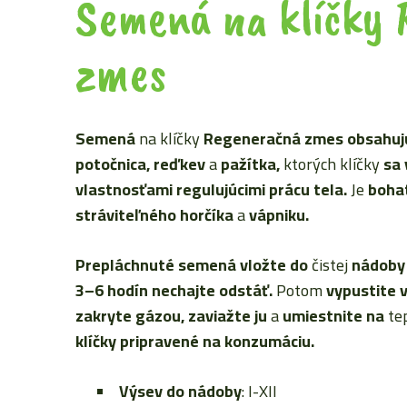
Semená na klíčky
zmes
Semená
na klíčky
Regeneračná zmes obsahujúc
potočnica, reďkev
a
pažítka,
ktorých klíčky
sa 
vlastnosťami regulujúcimi prácu tela.
Je
boha
stráviteľného horčíka
a
vápniku.
Prepláchnuté
semená vložte do
čistej
nádoby
3–6 hodín nechajte odstáť.
Potom
vypustite 
zakryte gázou, zaviažte ju
a
umiestnite na
te
klíčky pripravené na konzumáciu.
Výsev do nádoby
: I-XII