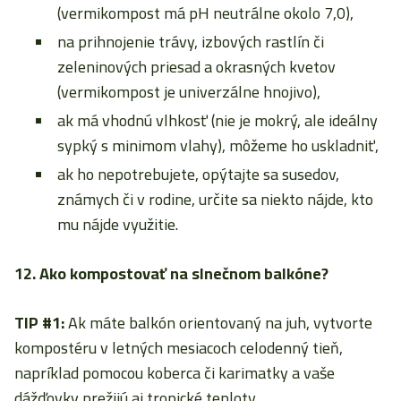
(vermikompost má pH neutrálne okolo 7,0),
na prihnojenie trávy, izbových rastlín či
zeleninových priesad a okrasných kvetov
(vermikompost je univerzálne hnojivo),
ak má vhodnú vlhkosť (nie je mokrý, ale ideálny
sypký s minimom vlahy), môžeme ho uskladniť,
ak ho nepotrebujete, opýtajte sa susedov,
známych či v rodine, určite sa niekto nájde, kto
mu nájde využitie.
12. Ako kompostovať na slnečnom balkóne?
TIP #1:
Ak máte balkón orientovaný na juh, vytvorte
kompostéru v letných mesiacoch celodenný tieň,
napríklad pomocou koberca či karimatky a vaše
dážďovky prežijú aj tropické teploty.