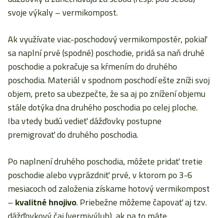
svoje výkaly – vermikompost.
Ak využívate viac-poschodový vermikompostér, pokiaľ
sa naplní prvé (spodné) poschodie, pridá sa naň druhé
poschodie a pokračuje sa kŕmením do druhého
poschodia. Materiál v spodnom poschodí ešte zníži svoj
objem, preto sa ubezpečte, že sa aj po znížení objemu
stále dotýka dna druhého poschodia po celej ploche.
Iba vtedy budú vedieť dážďovky postupne
premigrovať do druhého poschodia.
Po naplnení druhého poschodia, môžete pridať tretie
poschodie alebo vyprázdniť prvé, v ktorom po 3-6
mesiacoch od založenia získame hotový vermikompost
–
kvalitné hnojivo
. Priebežne môžeme čapovať aj tzv.
dážďovkový čaj (vermivýluh), ak na to máte