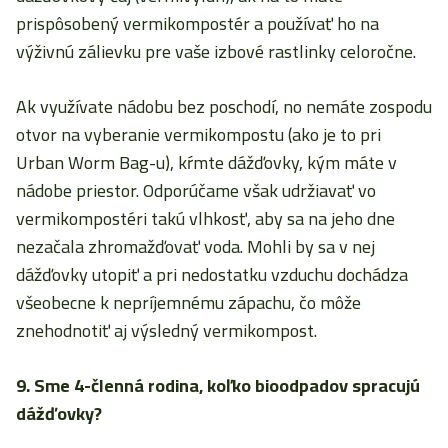
prispôsobený vermikompostér a používať ho na
výživnú zálievku pre vaše izbové rastlinky celoročne.
Ak využívate nádobu bez poschodí, no nemáte zospodu
otvor na vyberanie vermikompostu (ako je to pri
Urban Worm Bag-u), kŕmte dážďovky, kým máte v
nádobe priestor. Odporúčame však udržiavať vo
vermikompostéri takú vlhkosť, aby sa na jeho dne
nezačala zhromažďovať voda. Mohli by sa v nej
dážďovky utopiť a pri nedostatku vzduchu dochádza
všeobecne k nepríjemnému zápachu, čo môže
znehodnotiť aj výsledný vermikompost.
9. Sme 4-členná rodina, koľko bioodpadov spracujú
dážďovky?