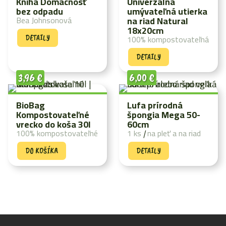
Kniha Domácnosť
Univerzálna
bez odpadu
umývateľná utierka
Bea Johnsonová
na riad Natural
18x20cm
100% kompostovateľná
DETAILY
DETAILY
3,96
€
6,00
€
BioBag
Lufa prírodná
Kompostovateľné
špongia Mega 50-
vrecko do koša 30l
60cm
100% kompostovateľné
1 ks
|
na pleť a na riad
DO KOŠÍKA
DETAILY