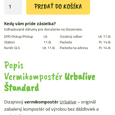
PRIDAŤ DO KOŠÍKA
množstvo
Plastia
Vermikompostér
Urbalive
Kedy vám príde zásielka?
žlto-
Odhadované dátumy pre doručenie na Slovensko.
zelený
DPD Pickup/Pickup
Ut.
Osobný odber
Ut. 11.8.
Station
11.8.
Packeta
Pi. 14.8.
Kuriér GLS
Ut. 11.8.
Packeta na adresu
Pi. 14.8.
Popis
Vermikompostér
Urbalive
Štandard
Dizajnový
vermikompostér
Urbalive
– originál
zabalený kompostér od výrobcu bez dážďoviek a