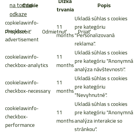
Dĺžka
na tomto
Cookie
Popis
trvania
odkaze
Ukladá súhlas s cookies
cookielawinfo-
.
11
pre kategóriu
checkbox-
Prispôsobiť
Odmietnuť
Prijať
months
"Personalizovaná
advertisement
reklama".
Ukladá súhlas s cookies
cookielawinfo-
11
pre kategóriu "Anonymná
checkbox-analytics
months
analýza návštevnosti".
Ukladá súhlas s cookies
cookielawinfo-
11
pre kategóriu
checkbox-necessary
months
"Nevyhnutné".
Ukladá súhlas s cookies
cookielawinfo-
11
pre kategóriu "Anonymná
checkbox-
months
analýza interakcie so
performance
stránkou".