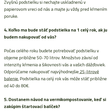
Zvyšnú podstielku si nechajte uskladnenú v
papierovom vreci od nás a majte ju vždy pred kŕmením
poruke.
4. Koľko ma bude stáť podstielka na 1 celý rok, ak ju
budem nakupovať od vás?
Počas celého roku budete potrebovať podstielku v
objeme približne 50-70 litrov. Množstvo závisí od
intenzity kŕmenia a šikovnosti vás a vašich dážďoviek.
Odporúčame nakupovať najvýhodnejšie
25-litrové
balenie.
Podstielka na celý rok vás môže stáť približne
od 40 do 80€.
5. Dostanem návod na vermikompostovanie, keď si
zakúpim štartovací balíček?