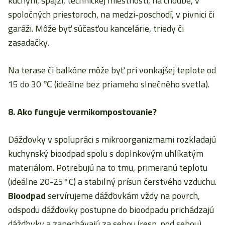
kuchyni, špajzi, technickej miestnosti, na chodbe, v
spoločných priestoroch, na medzi-poschodí, v pivnici či
garáži. Môže byť súčasťou kancelárie, triedy či
zasadačky.
Na terase či balkóne môže byť pri vonkajšej teplote od
15 do 30 ℃ (ideálne bez priameho slnečného svetla).
8. Ako funguje vermikompostovanie?
Dážďovky v spolupráci s mikroorganizmami rozkladajú
kuchynský bioodpad spolu s doplnkovým uhlíkatým
materiálom. Potrebujú na to tmu, primeranú teplotu
(ideálne 20-25°C) a stabilný prísun čerstvého vzduchu.
Bioodpad
servírujeme dážďovkám vždy na povrch,
odspodu dážďovky postupne do bioodpadu prichádzajú
dážďovky a zanechávajú za sebou (resp. pod sebou)