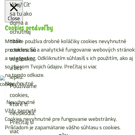
Vitaj! Cíť
sa tu ako
Close
doma a
Cookies predvoľby
ochutnaj
naše
Mobake používa drobné koláčiky cookies nevyhnutné
cookies. Sú
pre technické a analytické fungovanie webových stránok
a retargeting. Odkliknutím súhlasíš s ich použitím, ako aj
vegánske
so zberom Tvojich údajov. Prečítaj si viac
a bez
na tomto odkaze
.
lepku.
Nevyhnutné
Používame
cookies,
Nevyhnutné
ktoré ti
Vždy zapnuté
neuškodia.
Cookies nevyhnutné pre fungovanie webstránky.
Prečítaj si
Príkladom je zapamätanie vášho súhlasu s cookies.
viac