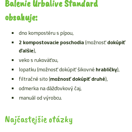
Balenie Urbalive Štandard
obsahuje:
dno kompostéru s pípou,
2 kompostovacie poschodia
(možnosť
dokúpiť
ďalšie
),
veko s rukoväťou,
lopatku (možnosť dokúpiť šikovné
hrabličky
),
filtračné sito (
možnosť dokúpiť druhé
),
odmerka na dážďovkový čaj,
manuál od výrobcu.
Najčastejšie otázky