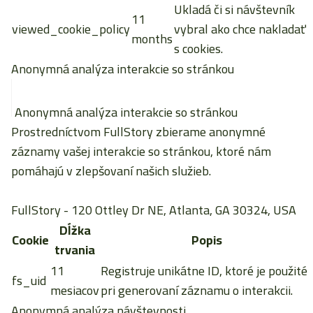
Ukladá či si návštevník
11
viewed_cookie_policy
vybral ako chce nakladať
months
s cookies.
Anonymná analýza interakcie so stránkou
Anonymná analýza interakcie so stránkou
Prostredníctvom FullStory zbierame anonymné
záznamy vašej interakcie so stránkou, ktoré nám
pomáhajú v zlepšovaní našich služieb.
FullStory
- 120 Ottley Dr NE, Atlanta, GA 30324, USA
Dĺžka
Cookie
Popis
trvania
11
Registruje unikátne ID, ktoré je použité
fs_uid
mesiacov
pri generovaní záznamu o interakcii.
Anonymná analýza návštevnosti