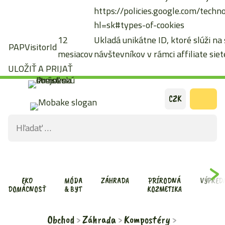
https://policies.google.com/techn
hl=sk#types-of-cookies
12
Ukladá unikátne ID, ktoré slúži na
PAPVisitorId
mesiacov
návštevníkov v rámci affiliate siete
ULOŽIŤ A PRIJAŤ
Preskočiť
CZK
na
Hľadať:
obsah
ODOS
VYHĽ
FOR
EKO
MÓDA
ZÁHRADA
PRÍRODNÁ
VÝPRED
DOMÁCNOSŤ
& BYT
KOZMETIKA
Obchod
Záhrada
Kompostéry