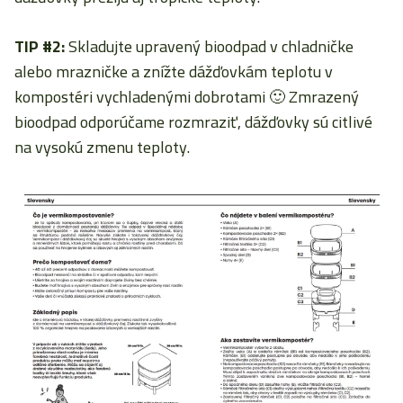
TIP #2:
Skladujte upravený bioodpad v chladničke
alebo mrazničke a znížte dážďovkám teplotu v
kompostéri vychladenými dobrotami 🙂 Zmrazený
bioodpad odporúčame rozmraziť, dážďovky sú citlivé
na vysokú zmenu teploty.