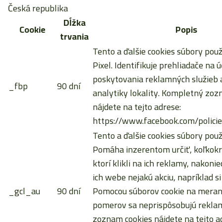
Česká republika
Dĺžka
Cookie
Popis
trvania
Tento a ďalšie cookies súbory pou
Pixel. Identifikuje prehliadače na ú
poskytovania reklamných služieb a
_fbp
90 dní
analytiky lokality. Kompletný zoz
nájdete na tejto adrese:
https://www.facebook.com/policie
Tento a ďalšie cookies súbory použ
Pomáha inzerentom určiť, koľkokrá
ktorí klikli na ich reklamy, nakoni
ich webe nejakú akciu, napríklad si
_gcl_au
90 dní
Pomocou súborov cookie na meran
pomerov sa neprispôsobujú rekla
zoznam cookies nájdete na tejto a