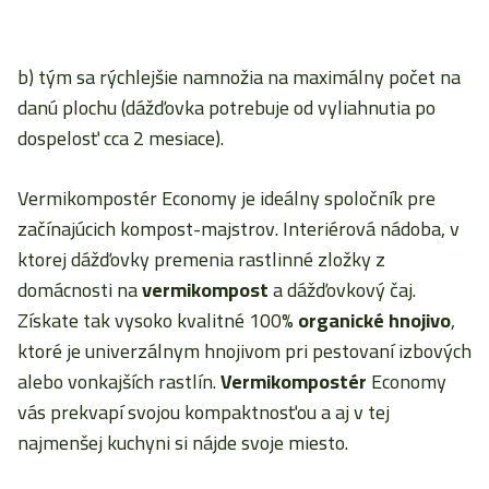
b) tým sa rýchlejšie namnožia na maximálny počet na
danú plochu (dážďovka potrebuje od vyliahnutia po
dospelosť cca 2 mesiace).
Vermikompostér Economy je ideálny spoločník pre
začínajúcich kompost-majstrov. Interiérová nádoba, v
ktorej dážďovky premenia rastlinné zložky z
domácnosti na
vermikompost
a dážďovkový čaj.
Získate tak vysoko kvalitné 100%
organické hnojivo
,
ktoré je univerzálnym hnojivom pri pestovaní izbových
alebo vonkajších rastlín.
Vermikompostér
Economy
vás prekvapí svojou kompaktnosťou a aj v tej
najmenšej kuchyni si nájde svoje miesto.