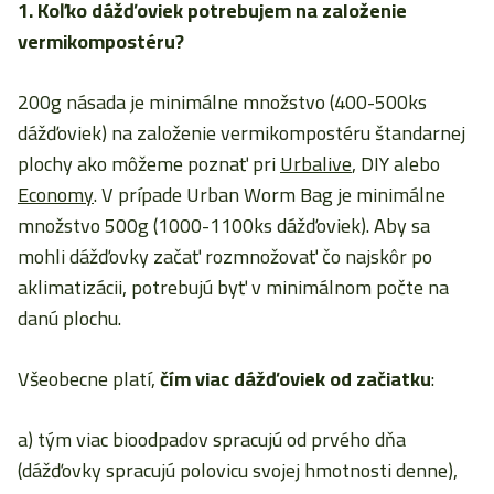
1. Koľko dážďoviek potrebujem na založenie
vermikompostéru?
200g násada je minimálne množstvo (400-500ks
dážďoviek) na založenie vermikompostéru štandarnej
plochy ako môžeme poznať pri
Urbalive
, DIY alebo
Economy
. V prípade Urban Worm Bag je minimálne
množstvo 500g (1000-1100ks dážďoviek). Aby sa
mohli dážďovky začať rozmnožovať čo najskôr po
aklimatizácii, potrebujú byť v minimálnom počte na
danú plochu.
Všeobecne platí,
čím viac dážďoviek od začiatku
:
a) tým viac bioodpadov spracujú od prvého dňa
(dážďovky spracujú polovicu svojej hmotnosti denne),