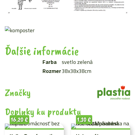
Ďalšie informácie
Farba
svetlo zelená
Rozmer
38x38x38cm
Značky
Doplnky ku produktu
16,20
€
1,30
€