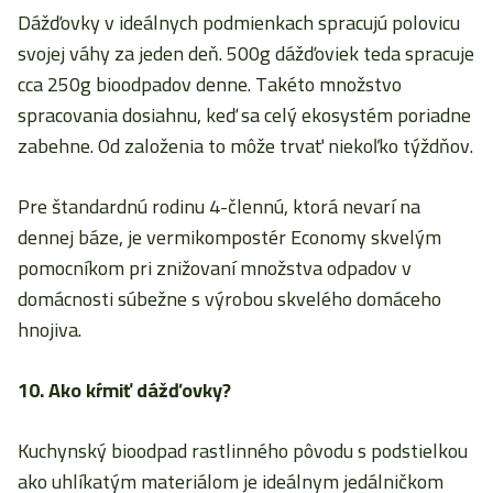
Dážďovky v ideálnych podmienkach spracujú polovicu
svojej váhy za jeden deň. 500g dážďoviek teda spracuje
cca 250g bioodpadov denne. Takéto množstvo
spracovania dosiahnu, keď sa celý ekosystém poriadne
zabehne. Od založenia to môže trvať niekoľko týždňov.
Pre štandardnú rodinu 4-člennú, ktorá nevarí na
dennej báze, je vermikompostér Economy skvelým
pomocníkom pri znižovaní množstva odpadov v
domácnosti súbežne s výrobou skvelého domáceho
hnojiva.
10. Ako kŕmiť dážďovky?
Kuchynský bioodpad rastlinného pôvodu s podstielkou
ako uhlíkatým materiálom je ideálnym jedálničkom