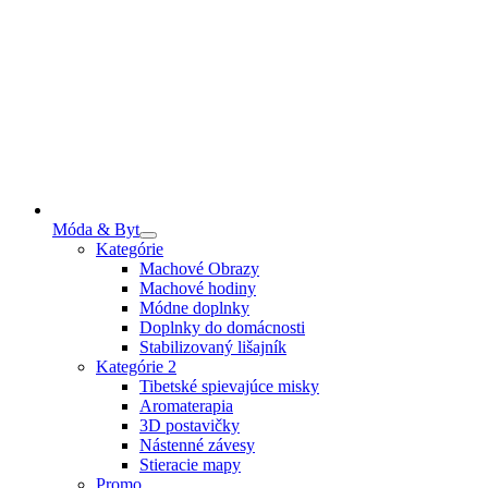
Móda & Byt
Kategórie
Machové Obrazy
Machové hodiny
Módne doplnky
Doplnky do domácnosti
Stabilizovaný lišajník
Kategórie 2
Tibetské spievajúce misky
Aromaterapia
3D postavičky
Nástenné závesy
Stieracie mapy
Promo