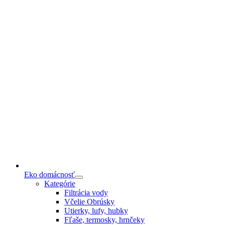
Eko domácnosť
Kategórie
Filtrácia vody
Včelie Obrúsky
Utierky, lufy, hubky
Fľaše, termosky, hrnčeky