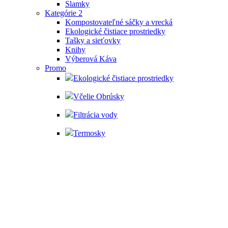
Slamky
Kategórie 2
Kompostovateľné sáčky a vrecká
Ekologické čistiace prostriedky
Tašky a sieťovky
Knihy
Výberová Káva
Promo
Ekologické čistiace prostriedky
Včelie Obrúsky
Filtrácia vody
Termosky