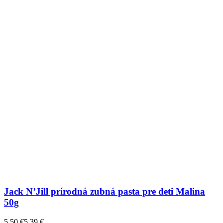
Jack N’Jill prírodná zubná pasta pre deti Malina
50g
5,50
€
5,39
€