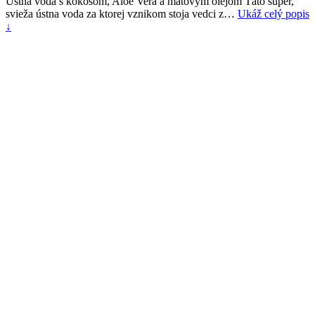
Ústna voda s kokosom, Aloe Vera a mätovým olejom Táto super,
svieža ústna voda za ktorej vznikom stoja vedci z…
Ukáž celý popis
↓