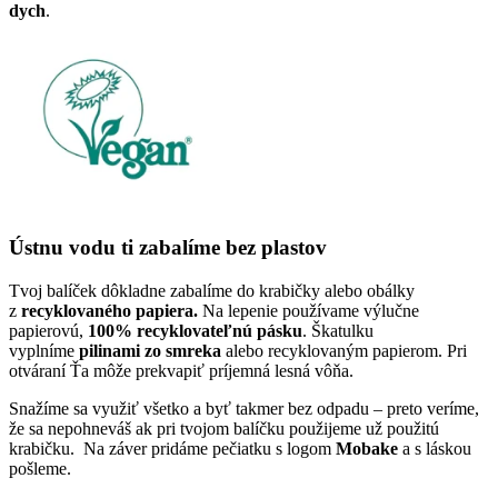
dych
.
Ústnu vodu ti zabalíme bez plastov
Tvoj balíček dôkladne zabalíme do krabičky alebo obálky
z
recyklovaného papiera.
Na lepenie používame výlučne
papierovú,
100% recyklovateľnú pásku
. Škatulku
vyplníme
pilinami zo smreka
alebo recyklovaným papierom. Pri
otváraní Ťa môže prekvapiť príjemná lesná vôňa.
Snažíme sa využiť všetko a byť takmer bez odpadu – preto veríme,
že sa nepohneváš ak pri tvojom balíčku použijeme už použitú
krabičku. Na záver pridáme pečiatku s logom
Mobake
a s láskou
pošleme.