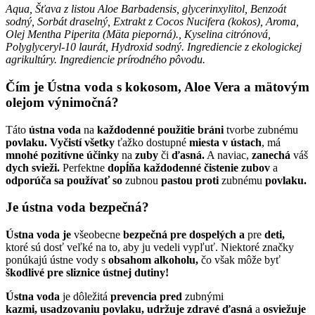
Aqua, Šťava z listou Aloe Barbadensis, glycerinxylitol, Benzoát
sodný, Sorbát draselný, Extrakt z Cocos Nucifera (kokos), Aroma,
Olej Mentha Piperita (Mäta pieporná)., Kyselina citrónová,
Polyglyceryl-10 laurát, Hydroxid sodný. Ingrediencie z ekologickej
agrikultúry. Ingrediencie prírodného pôvodu.
Čím je Ústna voda s kokosom, Aloe Vera a mätovým
olejom
výnimočná?
Táto
ústna voda
na
každodenné použitie bráni
tvorbe zubnému
povlaku. Vyčistí všetky
ťažko dostupné
miesta
v ústach
, má
mnohé pozitívne účinky
na
zuby
či
ďasná.
A naviac,
zanechá
váš
dych svieži.
Perfektne
dopĺňa každodenné čistenie zubov
a
odporúča sa používať so
zubnou
pastou proti
zubnému
povlaku.
Je ústna voda bezpečná?
Ústna voda je
všeobecne
bezpečná pre dospelých
a
pre
deti,
ktoré sú dosť veľké na to, aby ju vedeli vypľuť. Niektoré značky
ponúkajú ústne vody s
obsahom alkoholu,
čo však môže byť
škodlivé pre sliznice ústnej dutiny!
Ústna voda
je dôležitá
prevencia pred
zubnými
kazmi,
usadzovaniu povlaku, udržuje zdravé ďasná
a
osviežuje