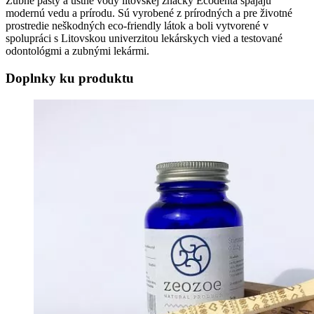
Zubné pasty a ústne vody litovskej značky Ecodenta spájajú
modernú vedu a prírodu. Sú vyrobené z prírodných a pre životné
prostredie neškodných eco-friendly látok a boli vytvorené v
spolupráci s Litovskou univerzitou lekárskych vied a testované
odontológmi a zubnými lekármi.
Doplnky ku produktu