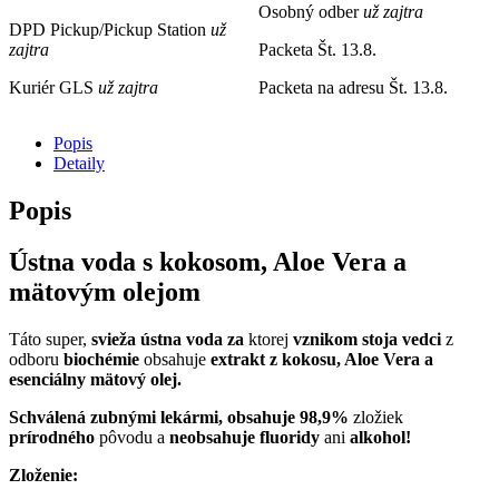
Osobný odber
už zajtra
DPD Pickup/Pickup Station
už
zajtra
Packeta
Št. 13.8.
Kuriér GLS
už zajtra
Packeta na adresu
Št. 13.8.
Popis
Detaily
Popis
Ústna voda s kokosom, Aloe Vera a
mätovým olejom
Táto super,
svieža
ústna voda
za
ktorej
vznikom stoja vedci
z
odboru
biochémie
obsahuje
extrakt z kokosu, Aloe Vera a
esenciálny mätový olej.
Schválená zubnými lekármi, o
bsahuje
98,9%
zložiek
prírodného
pôvodu a
neobsahuje
fluoridy
ani
alkohol!
Zloženie: