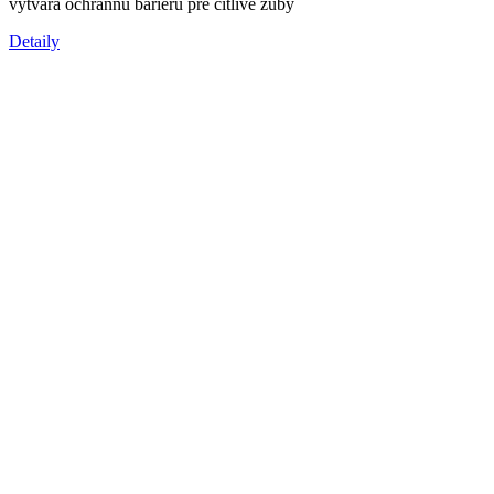
vytvára ochrannú bariéru pre citlivé zuby
Detaily