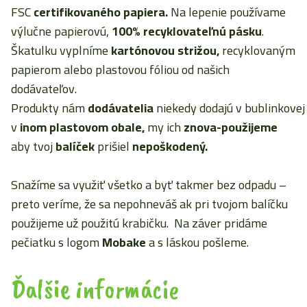
FSC
certifikovaného papiera.
Na lepenie používame
výlučne papierovú,
100% recyklovateľnú pásku
.
Škatulku vyplníme
kartónovou strižou,
recyklovaným
papierom alebo plastovou fóliou od našich
dodávateľov.
Produkty nám
dodávatelia
niekedy dodajú v bublinkove
v
inom plastovom obale,
my ich
znova-použijeme
aby tvoj
balíček
prišiel
nepoškodený.
Snažíme sa využiť všetko a byť takmer bez odpadu –
preto veríme, že sa nepohneváš ak pri tvojom balíčku
použijeme už použitú krabičku. Na záver pridáme
pečiatku s logom
Mobake
a s láskou pošleme.
Ďalšie informácie