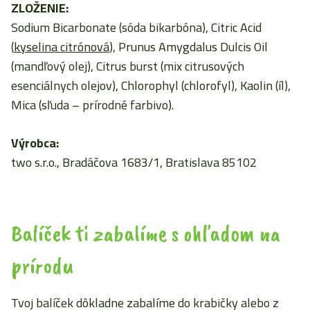
ZLOŽENIE:
Sodium Bicarbonate (sóda bikarbóna), Citric Acid
(
kyselina citrónová
), Prunus Amygdalus Dulcis Oil
(mandľový olej), Citrus burst (mix citrusových
esenciálnych olejov), Chlorophyl (chlorofyl), Kaolin (íl),
Mica (sľuda – prírodné farbivo).
Výrobca:
two s.r.o.,
Bradáčova 1683/1, Bratislava 85102
Balíček ti zabalíme s ohľadom na
prírodu
Tvoj balíček dôkladne zabalíme do krabičky alebo z