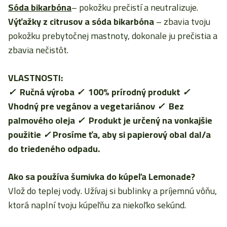
Sóda bikarbóna
– pokožku prečistí a neutralizuje.
Výťažky z citrusov a sóda bikarbóna
– zbavia tvoju
pokožku prebytočnej mastnoty, dokonale ju prečistia a
zbavia nečistôt.
VLASTNOSTI:
✓
Ručná výroba
✓
100% prírodný produkt
✓
Vhodný pre vegánov a vegetariánov
✓
Bez
palmového oleja
✓
Produkt je určený na vonkajšie
použitie
✓
Prosíme ťa, aby si papierový obal dal/a
do triedeného odpadu.
Ako sa používa šumivka do kúpeľa Lemonade?
Vlož do teplej vody. Užívaj si bublinky a príjemnú vôňu,
ktorá naplní tvoju kúpeľňu za niekoľko sekúnd.