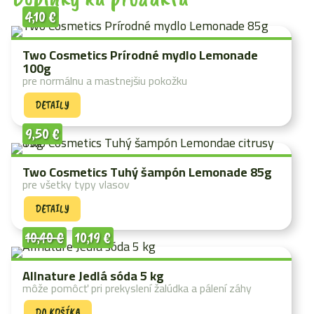
4,10
€
Two Cosmetics Prírodné mydlo Lemonade
100g
pre normálnu a mastnejšiu pokožku
DETAILY
9,50
€
Two Cosmetics Tuhý šampón Lemonade 85g
pre všetky typy vlasov
DETAILY
10,40
€
10,19
€
Allnature Jedlá sóda 5 kg
môže pomôcť pri prekyslení žalúdka a pálení záhy
DO KOŠÍKA