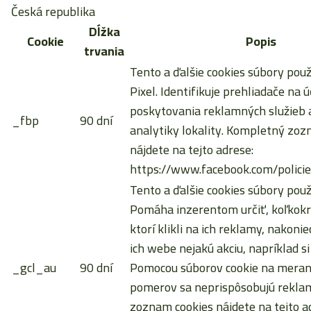
Česká republika
Dĺžka
Cookie
Popis
trvania
Tento a ďalšie cookies súbory pou
Pixel. Identifikuje prehliadače na ú
poskytovania reklamných služieb a
_fbp
90 dní
analytiky lokality. Kompletný zoz
nájdete na tejto adrese:
https://www.facebook.com/policie
Tento a ďalšie cookies súbory použ
Pomáha inzerentom určiť, koľkokrá
ktorí klikli na ich reklamy, nakoni
ich webe nejakú akciu, napríklad si
_gcl_au
90 dní
Pomocou súborov cookie na meran
pomerov sa neprispôsobujú rekla
zoznam cookies nájdete na tejto a