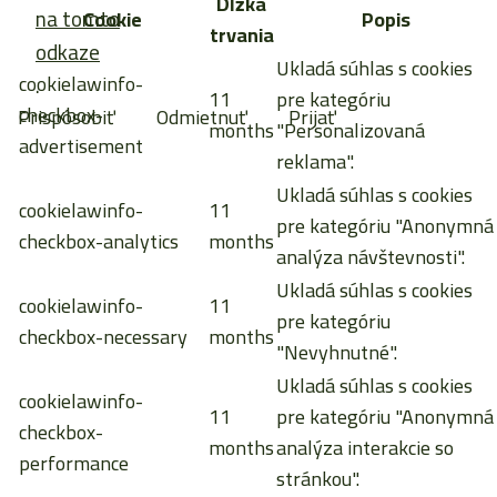
Dĺžka
na tomto
Cookie
Popis
trvania
odkaze
Ukladá súhlas s cookies
cookielawinfo-
.
11
pre kategóriu
checkbox-
Prispôsobiť
Odmietnuť
Prijať
months
"Personalizovaná
advertisement
reklama".
Ukladá súhlas s cookies
cookielawinfo-
11
pre kategóriu "Anonymná
checkbox-analytics
months
analýza návštevnosti".
Ukladá súhlas s cookies
cookielawinfo-
11
pre kategóriu
checkbox-necessary
months
"Nevyhnutné".
Ukladá súhlas s cookies
cookielawinfo-
11
pre kategóriu "Anonymná
checkbox-
months
analýza interakcie so
performance
stránkou".