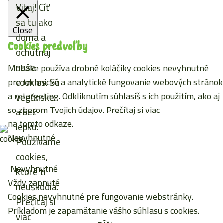
Vitaj! Cíť
sa tu ako
Close
doma a
Cookies predvoľby
ochutnaj
naše
Mobake používa drobné koláčiky cookies nevyhnutné
cookies. Sú
pre technické a analytické fungovanie webových stránok
a retargeting. Odkliknutím súhlasíš s ich použitím, ako aj
vegánske
so zberom Tvojich údajov. Prečítaj si viac
a bez
na tomto odkaze
.
lepku.
Nevyhnutné
Používame
cookies,
Nevyhnutné
ktoré ti
Vždy zapnuté
neuškodia.
Cookies nevyhnutné pre fungovanie webstránky.
Prečítaj si
Príkladom je zapamätanie vášho súhlasu s cookies.
viac