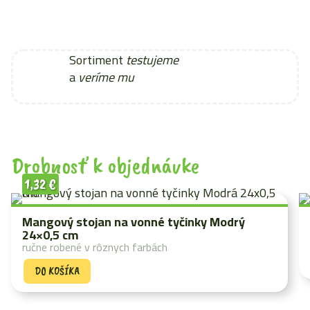
Sortiment
testujeme
a
veríme mu
Drobnosť k objednávke
1,32
€
Mangový stojan na vonné tyčinky Modrý
24×0,5 cm
ručne robené v rôznych farbách
DO KOŠÍKA