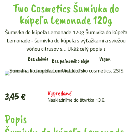
Two Cosmetics Šumivka do
kúpeľa Lemonade 120g
Šumivka do kúpeľa Lemonade 120g Šumivka do kúpeľa
Lemonade - šumivka do kúpeľa s výťažkami a sviežou
vôňou citrusov s…
Ukáž celý popis ↓
Bez chémie
Vegan
Bez palmového oleja
Vypredané
3,45
€
Naskladníme do štvrtka 13.8.
Popis
Šumivka do kúpeľa Lemonade