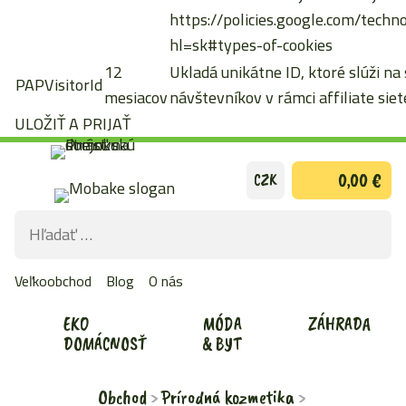
https://policies.google.com/techn
hl=sk#types-of-cookies
12
Ukladá unikátne ID, ktoré slúži na
PAPVisitorId
mesiacov
návštevníkov v rámci affiliate siete
ULOŽIŤ A PRIJAŤ
Preskočiť
0,00 €
CZK
na
obsah
Hľadať:
ODOS
VYHĽ
Veľkoobchod
Blog
O nás
FOR
EKO
MÓDA
ZÁHRADA
DOMÁCNOSŤ
& BYT
Obchod
Prírodná kozmetika