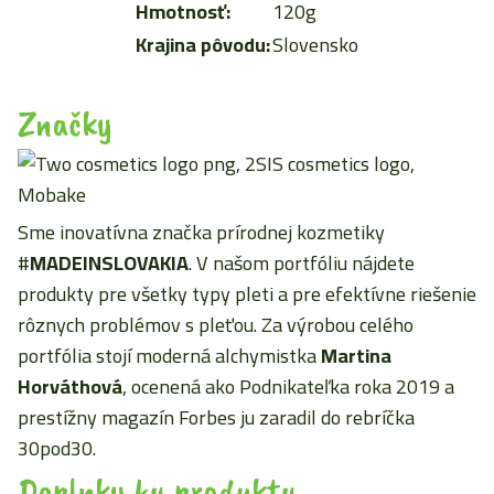
Hmotnosť:
120g
Krajina pôvodu:
Slovensko
Značky
Sme inovatívna značka prírodnej kozmetiky
#
MADEINSLOVAKIA
. V našom portfóliu nájdete
produkty pre všetky typy pleti a pre efektívne riešenie
rôznych problémov s pleťou. Za výrobou celého
portfólia stojí moderná alchymistka
Martina
Horváthová
, ocenená ako Podnikateľka roka 2019 a
prestížny magazín Forbes ju zaradil do rebríčka
30pod30.
Doplnky ku produktu