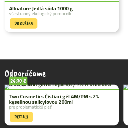
Allnature Jedlá sóda 1000 g
všestranný ekologický pomocník
DO KOŠÍKA
Odporúčame
24,90
€
Two Cosmetics Čistiaci gél AM/PM s 2%
kyselinou salicylovou 200ml
pre problematickú pleť
DETAILY