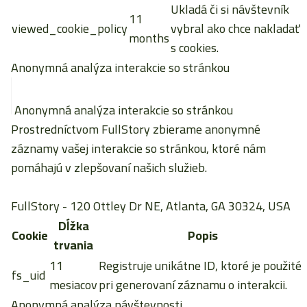
Ukladá či si návštevník
11
viewed_cookie_policy
vybral ako chce nakladať
months
s cookies.
Anonymná analýza interakcie so stránkou
Anonymná analýza interakcie so stránkou
Prostredníctvom FullStory zbierame anonymné
záznamy vašej interakcie so stránkou, ktoré nám
pomáhajú v zlepšovaní našich služieb.
FullStory
- 120 Ottley Dr NE, Atlanta, GA 30324, USA
Dĺžka
Cookie
Popis
trvania
11
Registruje unikátne ID, ktoré je použité
fs_uid
mesiacov
pri generovaní záznamu o interakcii.
Anonymná analýza návštevnosti