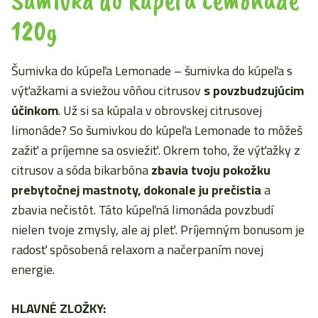
120g
Šumivka do kúpeľa Lemonade – šumivka do kúpeľa s
výťažkami a sviežou vôňou citrusov
s povzbudzujúcim
účinkom
. Už si sa kúpala v obrovskej citrusovej
limonáde? So šumivkou do kúpeľa Lemonade to môžeš
zažiť a príjemne sa osviežiť. Okrem toho, že výťažky z
citrusov a sóda bikarbóna
zbavia tvoju pokožku
prebytočnej mastnoty, dokonale ju prečistia
a
zbavia nečistôt. Táto kúpeľná limonáda povzbudí
nielen tvoje zmysly, ale aj pleť. Príjemným bonusom je
radosť spôsobená relaxom a načerpaním novej
energie.
HLAVNÉ ZLOŽKY: