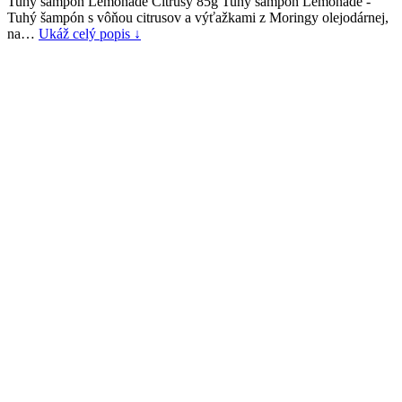
Tuhý šampón Lemonade Citrusy 85g Tuhý šampón Lemonade -
Tuhý šampón s vôňou citrusov a výťažkami z Moringy olejodárnej,
na…
Ukáž celý popis ↓