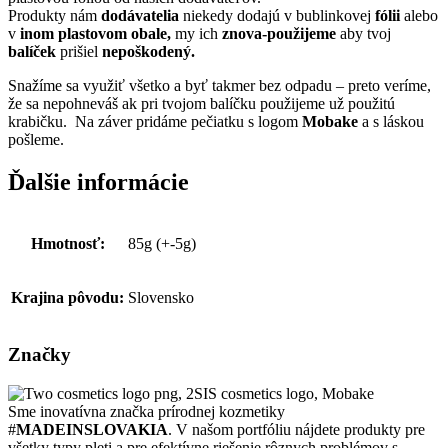
Produkty nám
dodávatelia
niekedy dodajú v bublinkovej
fólii
alebo
v
inom plastovom obale,
my ich
znova-použijeme
aby tvoj
balíček
prišiel
nepoškodený.
Snažíme sa využiť všetko a byť takmer bez odpadu – preto veríme,
že sa nepohneváš ak pri tvojom balíčku použijeme už použitú
krabičku. Na záver pridáme pečiatku s logom
Mobake
a s láskou
pošleme.
Ďalšie informácie
Hmotnosť:
85g (+-5g)
Krajina pôvodu:
Slovensko
Značky
Sme inovatívna značka prírodnej kozmetiky
#
MADEINSLOVAKIA
. V našom portfóliu nájdete produkty pre
všetky typy pleti a pre efektívne riešenie rôznych problémov s