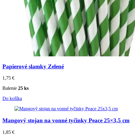
Papierové slamky Zelené
1,75
€
Balenie
25 ks
Do košíka
Mangový stojan na vonné tyčinky Peace 25×3,5 cm
1,85
€