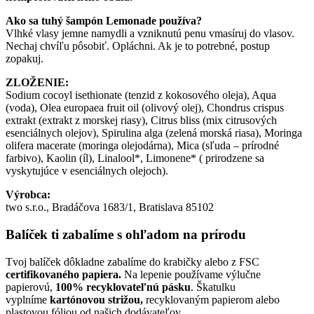
Ako sa tuhý šampón Lemonade používa?
Vlhké vlasy jemne namydli a vzniknutú penu vmasíruj do vlasov.
Nechaj chvíľu pôsobiť. Opláchni. Ak je to potrebné, postup
zopakuj.
ZLOŽENIE:
Sodium cocoyl isethionate (tenzid z kokosového oleja), Aqua
(voda), Olea europaea fruit oil (olivový olej), Chondrus crispus
extrakt (extrakt z morskej riasy), Citrus bliss (mix citrusových
esenciálnych olejov), Spirulina alga (zelená morská riasa), Moringa
olifera macerate (moringa olejodárna), Mica (sľuda – prírodné
farbivo), Kaolin (íl), Linalool*, Limonene* ( prirodzene sa
vyskytujúce v esenciálnych olejoch).
Výrobca:
two s.r.o.,
Bradáčova 1683/1, Bratislava 85102
Balíček ti zabalíme s ohľadom na prírodu
Tvoj balíček dôkladne zabalíme do krabičky alebo z FSC
certifikovaného papiera.
Na lepenie používame výlučne
papierovú,
100% recyklovateľnú pásku
. Škatulku
vyplníme
kartónovou strižou,
recyklovaným papierom alebo
plastovou fóliou od našich dodávateľov.