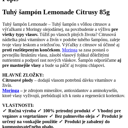
Tuhý šampón Lemonade Citrusy 85g
Tuhý šampón Lemonade – Tuhý šampón s vôňou citrusov a
výťažkami z Moringy olejodárnej, na povzbudenie a výživu
pre
všetky typy vlasov.
Túžiš po vlasoch plných života? Citrusová
nádielka plná vitamínov a živín v podobe tuhého šampónu, zaleje
tvoje vlasy leskom a sviežosťou. Výťažky z citrusov sú účinné aj
proti rozštiepeným končekom
.
Moringa
sa zasa postará o
pevnejšiu štruktúru vlasu, zásobí vlasový folikul dôležitými
nutrientmi a podporí rast nových vláskov. Šampón odporúčame
aj
pre mastnejšie vlasy
a bude sa páčiť aj tvojmu chlapovi.
HLAVNÉ ZLOŽKY:
Citrusové plody
– dodajú vlasom potrebnú dávku vitamínov a
živín.
Moringa
–
je zdrojom minerálov, antioxidantov a aminokyselín,
ktoré vlasy vyživujú, prebúdzajú ich k rastu a regenerácii korienkov.
VLASTNOSTI:
✓
Ručná výroba
✓
100% prírodný produkt
✓
Vhodný pre
vegánov a vegetariánov
✓
Bez palmového oleja
✓
Produkt je
určený na vonkajšie použitie
✓
Produkt je zabalený do
kompostovateľného obalu.