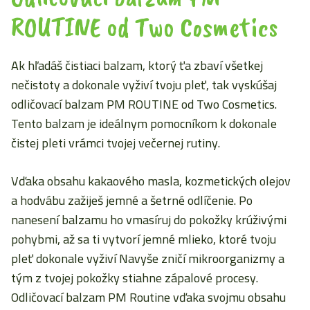
ROUTINE od Two Cosmetics
Ak hľadáš čistiaci balzam, ktorý ťa zbaví všetkej
nečistoty a dokonale vyživí tvoju pleť, tak vyskúšaj
odličovací balzam PM ROUTINE od Two Cosmetics.
Tento balzam je ideálnym pomocníkom k dokonale
čistej pleti vrámci tvojej večernej rutiny.
Vďaka obsahu kakaového masla, kozmetických olejov
a hodvábu zažiješ jemné a šetrné odlíčenie. Po
nanesení balzamu ho vmasíruj do pokožky krúživými
pohybmi, až sa ti vytvorí jemné mlieko, ktoré tvoju
pleť dokonale vyživí Navyše zničí mikroorganizmy a
tým z tvojej pokožky stiahne zápalové procesy.
Odličovací balzam PM Routine vďaka svojmu obsahu