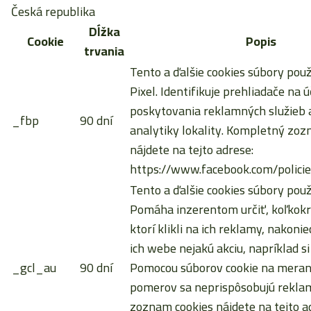
Česká republika
Dĺžka
Cookie
Popis
trvania
Tento a ďalšie cookies súbory pou
Pixel. Identifikuje prehliadače na ú
poskytovania reklamných služieb a
_fbp
90 dní
analytiky lokality. Kompletný zoz
nájdete na tejto adrese:
https://www.facebook.com/policie
Tento a ďalšie cookies súbory použ
Pomáha inzerentom určiť, koľkokrá
ktorí klikli na ich reklamy, nakoni
ich webe nejakú akciu, napríklad si
_gcl_au
90 dní
Pomocou súborov cookie na meran
pomerov sa neprispôsobujú rekla
zoznam cookies nájdete na tejto a