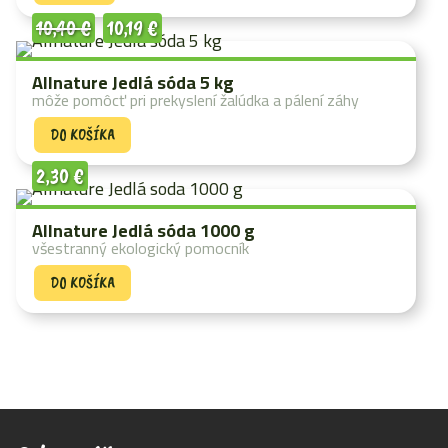
10,40
€
10,19
€
Allnature Jedlá sóda 5 kg
môže pomôcť pri prekyslení žalúdka a pálení záhy
DO KOŠÍKA
2,30
€
Allnature Jedlá sóda 1000 g
všestranný ekologický pomocník
DO KOŠÍKA