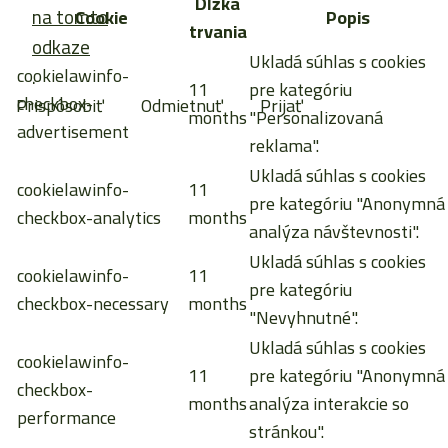
Dĺžka
na tomto
Cookie
Popis
trvania
odkaze
Ukladá súhlas s cookies
cookielawinfo-
.
11
pre kategóriu
checkbox-
Prispôsobiť
Odmietnuť
Prijať
months
"Personalizovaná
advertisement
reklama".
Ukladá súhlas s cookies
cookielawinfo-
11
pre kategóriu "Anonymná
checkbox-analytics
months
analýza návštevnosti".
Ukladá súhlas s cookies
cookielawinfo-
11
pre kategóriu
checkbox-necessary
months
"Nevyhnutné".
Ukladá súhlas s cookies
cookielawinfo-
11
pre kategóriu "Anonymná
checkbox-
months
analýza interakcie so
performance
stránkou".