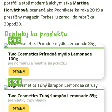
portfólia stojí moderná alchymistka
Martina
Horváthová
, ocenená ako Podnikateľka roka 2019 a
prestížny magazín Forbes ju zaradil do rebríčka
30pod30.
Doplnky ku produktu
4,10
€
Two Cosmetics Prírodné mydlo Lemonade
100g
pre normálnu a mastnejšiu pokožku
DETAILY
9,50
€
Two Cosmetics Tuhý šampón Lemonade 85g
pre všetky typy vlasov
DETAILY