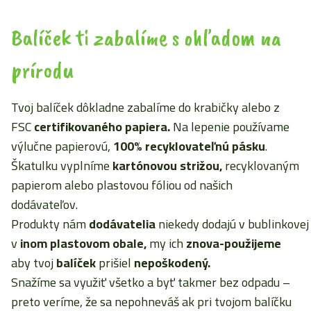
Balíček ti zabalíme s ohľadom na
prírodu
Tvoj balíček dôkladne zabalíme do krabičky alebo z
FSC
certifikovaného papiera.
Na lepenie používame
výlučne papierovú,
100% recyklovateľnú pásku
.
Škatulku vyplníme
kartónovou strižou,
recyklovaným
papierom alebo plastovou fóliou od našich
dodávateľov.
Produkty nám
dodávatelia
niekedy dodajú v bublinkove
v
inom plastovom obale,
my ich
znova-použijeme
aby tvoj
balíček
prišiel
nepoškodený.
Snažíme sa využiť všetko a byť takmer bez odpadu –
preto veríme, že sa nepohneváš ak pri tvojom balíčku