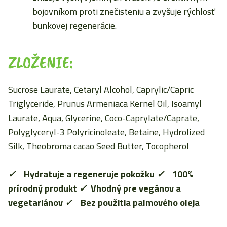
bojovníkom proti znečisteniu a zvyšuje rýchlosť
bunkovej regenerácie.
ZLOŽENIE:
Sucrose Laurate, Cetaryl Alcohol, Caprylic/Capric
Triglyceride, Prunus Armeniaca Kernel Oil, Isoamyl
Laurate, Aqua, Glycerine, Coco-Caprylate/Caprate,
Polyglyceryl-3 Polyricinoleate, Betaine, Hydrolized
Silk, Theobroma cacao Seed Butter, Tocopherol
✓
Hydratuje a regeneruje pokožku
✓
100%
prírodný produkt
✓
Vhodný pre vegánov a
vegetariánov
✓
Bez použitia palmového oleja