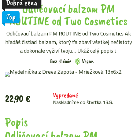
Dobrá cena
Odličovací balzam PM
Top
ROUTINE od Two Cosmetics
Odličovací balzam PM ROUTINE od Two Cosmetics Ak
hľadáš čistiaci balzam, ktorý ťa zbaví všetkej nečistoty
a dokonale vyživí tvoju…
Ukáž celý popis ↓
Bez chémie
Vegan
Vypredané
22,90
€
Naskladníme do štvrtka 13.8.
Popis
Odličovací balzam PM