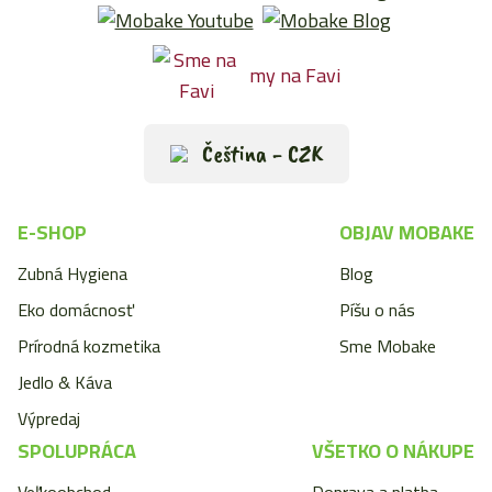
my na Favi
Čeština - CZK
E-SHOP
OBJAV MOBAKE
Zubná Hygiena
Blog
Eko domácnosť
Píšu o nás
Prírodná kozmetika
Sme Mobake
Jedlo & Káva
Výpredaj
SPOLUPRÁCA
VŠETKO O NÁKUPE
Veľkoobchod
Doprava a platba