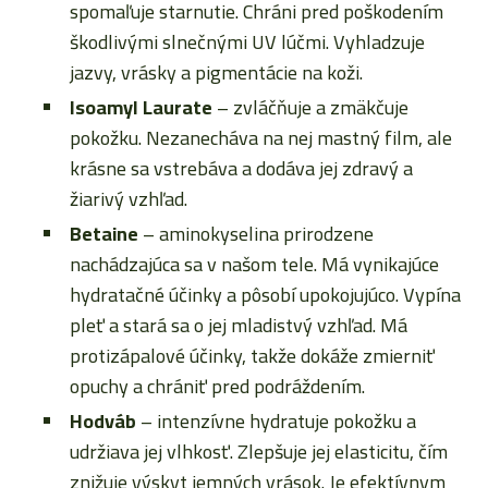
spomaľuje starnutie. Chráni pred poškodením
škodlivými slnečnými UV lúčmi. Vyhladzuje
jazvy, vrásky a pigmentácie na koži.
Isoamyl Laurate
– zvláčňuje a zmäkčuje
pokožku. Nezanecháva na nej mastný film, ale
krásne sa vstrebáva a dodáva jej zdravý a
žiarivý vzhľad.
Betaine
– aminokyselina prirodzene
nachádzajúca sa v našom tele. Má vynikajúce
hydratačné účinky a pôsobí upokojujúco. Vypína
pleť a stará sa o jej mladistvý vzhľad. Má
protizápalové účinky, takže dokáže zmierniť
opuchy a chrániť pred podráždením.
Hodváb
– intenzívne hydratuje pokožku a
udržiava jej vlhkosť. Zlepšuje jej elasticitu, čím
znižuje výskyt jemných vrások. Je efektívnym