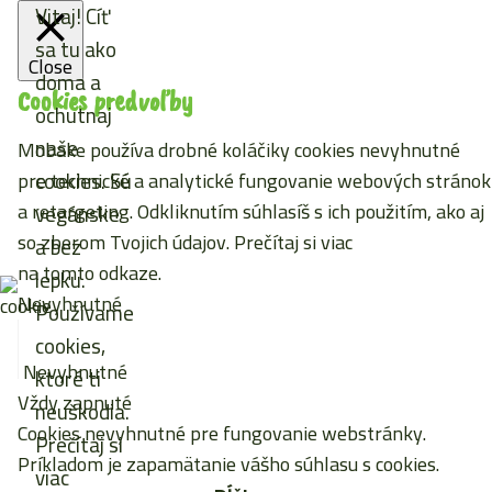
Vitaj! Cíť
sa tu ako
Close
doma a
Cookies predvoľby
ochutnaj
naše
Mobake používa drobné koláčiky cookies nevyhnutné
cookies. Sú
pre technické a analytické fungovanie webových stránok
a retargeting. Odkliknutím súhlasíš s ich použitím, ako aj
vegánske
so zberom Tvojich údajov. Prečítaj si viac
a bez
na tomto odkaze
.
lepku.
Nevyhnutné
Používame
cookies,
Nevyhnutné
ktoré ti
Vždy zapnuté
neuškodia.
Cookies nevyhnutné pre fungovanie webstránky.
Prečítaj si
Príkladom je zapamätanie vášho súhlasu s cookies.
viac