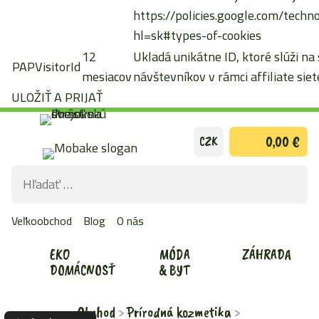
https://policies.google.com/techn
hl=sk#types-of-cookies
12
Ukladá unikátne ID, ktoré slúži na
PAPVisitorId
mesiacov
návštevníkov v rámci affiliate siete
ULOŽIŤ A PRIJAŤ
Preskočiť
0,00 €
CZK
na
obsah
Hľadať:
ODOS
VYHĽ
Veľkoobchod
Blog
O nás
FOR
EKO
MÓDA
ZÁHRADA
DOMÁCNOSŤ
& BYT
Obchod
Prírodná kozmetika