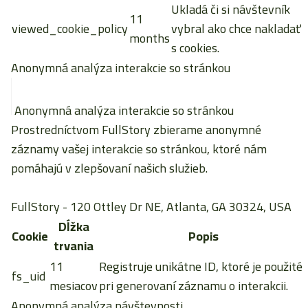
Ukladá či si návštevník
11
viewed_cookie_policy
vybral ako chce nakladať
months
s cookies.
Anonymná analýza interakcie so stránkou
Anonymná analýza interakcie so stránkou
Prostredníctvom FullStory zbierame anonymné
záznamy vašej interakcie so stránkou, ktoré nám
pomáhajú v zlepšovaní našich služieb.
FullStory
- 120 Ottley Dr NE, Atlanta, GA 30324, USA
Dĺžka
Cookie
Popis
trvania
11
Registruje unikátne ID, ktoré je použité
fs_uid
mesiacov
pri generovaní záznamu o interakcii.
Anonymná analýza návštevnosti