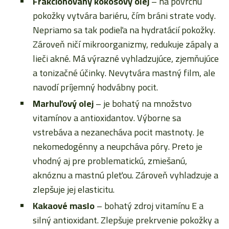
Frakcionovaný kokosový olej
– na povrchu
pokožky vytvára bariéru, čím bráni strate vody.
Nepriamo sa tak podieľa na hydratácií pokožky.
Zároveň ničí mikroorganizmy, redukuje zápaly a
lieči akné. Má výrazné vyhladzujúce, zjemňujúce
a tonizačné účinky. Nevytvára mastný film, ale
navodí príjemný hodvábny pocit.
Marhuľový olej
– je bohatý na množstvo
vitamínov a antioxidantov. Výborne sa
vstrebáva a nezanecháva pocit mastnoty. Je
nekomedogénny a neupcháva póry. Preto je
vhodný aj pre problematickú, zmiešanú,
aknóznu a mastnú pleťou. Zároveň vyhladzuje a
zlepšuje jej elasticitu.
Kakaové maslo
– bohatý zdroj vitamínu E a
silný antioxidant. Zlepšuje prekrvenie pokožky a