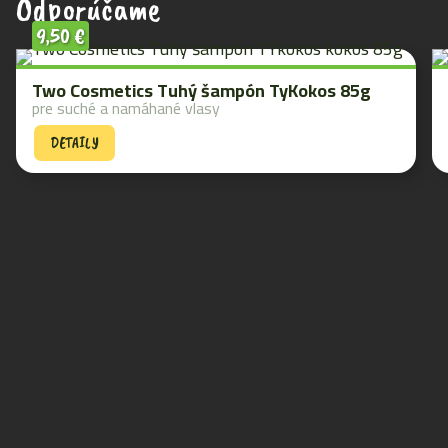
Odporúčame
9,50
€
Two Cosmetics Tuhý šampón TyKokos 85g
pre suché a namáhané vlasy
DETAILY