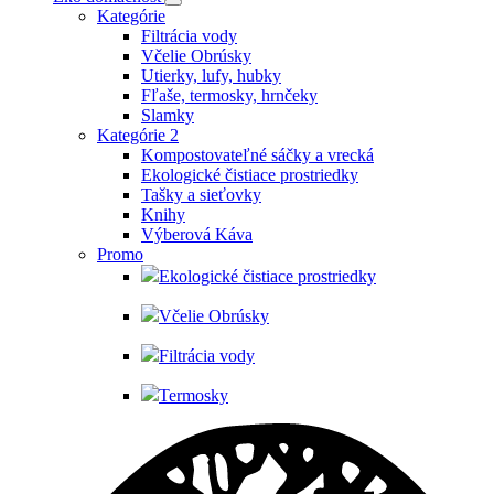
Kategórie
Filtrácia vody
Včelie Obrúsky
Utierky, lufy, hubky
Fľaše, termosky, hrnčeky
Slamky
Kategórie 2
Kompostovateľné sáčky a vrecká
Ekologické čistiace prostriedky
Tašky a sieťovky
Knihy
Výberová Káva
Promo
Ekologické čistiace prostriedky
Včelie Obrúsky
Filtrácia vody
Termosky