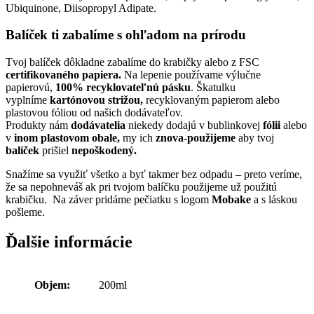
Ubiquinone, Diisopropyl Adipate.
Balíček ti zabalíme s ohľadom na prírodu
Tvoj balíček dôkladne zabalíme do krabičky alebo z FSC
certifikovaného papiera.
Na lepenie používame výlučne
papierovú,
100% recyklovateľnú pásku
. Škatulku
vyplníme
kartónovou strižou,
recyklovaným papierom alebo
plastovou fóliou od našich dodávateľov.
Produkty nám
dodávatelia
niekedy dodajú v bublinkovej
fólii
alebo
v
inom plastovom obale,
my ich
znova-použijeme
aby tvoj
balíček
prišiel
nepoškodený.
Snažíme sa využiť všetko a byť takmer bez odpadu – preto veríme,
že sa nepohneváš ak pri tvojom balíčku použijeme už použitú
krabičku. Na záver pridáme pečiatku s logom
Mobake
a s láskou
pošleme.
Ďalšie informácie
Objem:
200ml