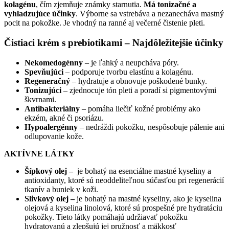
kolagénu
, čím zjemňuje známky starnutia.
Má tonizačné a
vyhladzujúce účinky
. Výborne sa vstrebáva a nezanecháva mastný
pocit na pokožke. Je vhodný na ranné aj večerné čistenie pleti.
Čistiaci krém s prebiotikami –
Najdôležitejšie účinky
Nekomedogénny
– je ľahký a neupcháva póry.
Spevňujúci
– podporuje tvorbu elastínu a kolagénu.
Regeneračný
– hydratuje a obnovuje poškodené bunky.
Tonizujúci
– zjednocuje tón pleti a poradí si pigmentovými
škvrnami.
Antibakteriálny
– pomáha liečiť kožné problémy ako
ekzém, akné či psoriázu.
Hypoalergénny
– nedráždi pokožku, nespôsobuje pálenie ani
odlupovanie kože.
AKTÍVNE LÁTKY
Šípkový olej –
je bohatý na esenciálne mastné kyseliny a
antioxidanty, ktoré sú neoddeliteľnou súčasťou pri regenerácií
tkanív a buniek v koži.
Slivkový olej –
je bohatý na mastné kyseliny, ako je kyselina
olejová a kyselina linolová, ktoré sú prospešné pre hydratáciu
pokožky. Tieto látky pomáhajú udržiavať pokožku
hydratovanú a zlepšujú jej pružnosť a mäkkosť