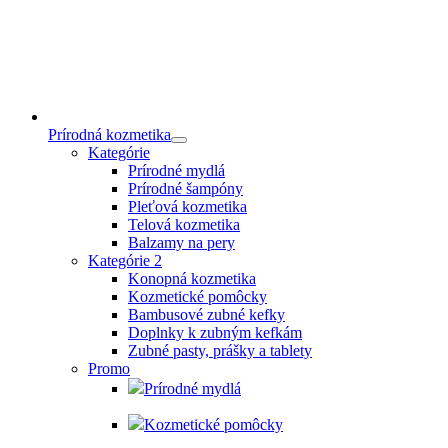
Prírodná kozmetika
Kategórie
Prírodné mydlá
Prírodné šampóny
Pleťová kozmetika
Telová kozmetika
Balzamy na pery
Kategórie 2
Konopná kozmetika
Kozmetické pomôcky
Bambusové zubné kefky
Doplnky k zubným kefkám
Zubné pasty, prášky a tablety
Promo
Prírodné mydlá
Kozmetické pomôcky