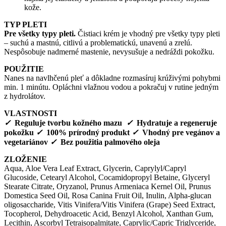
kože.
TYP PLETI
Pre všetky typy pleti.
Čistiaci krém je vhodný pre všetky typy pleti
– suchú a mastnú, citlivú a problematickú, unavenú a zrelú.
Nespôsobuje nadmerné mastenie, nevysušuje a nedráždi pokožku.
POUŽITIE
Nanes na navlhčenú pleť a dôkladne rozmasíruj krúživými pohybmi
min. 1 minútu. Opláchni vlažnou vodou a pokračuj v rutine jedným
z hydrolátov.
VLASTNOSTI
✓
Reguluje tvorbu kožného mazu
✓
Hydratuje a regeneruje
pokožku
✓
100% prírodný produkt
✓
Vhodný pre vegánov a
vegetariánov
✓
Bez použitia palmového oleja
ZLOŽENIE
Aqua, Aloe Vera Leaf Extract, Glycerin, Caprylyl/Capryl
Glucoside, Cetearyl Alcohol, Cocamidopropyl Betaine, Glyceryl
Stearate Citrate, Oryzanol, Prunus Armeniaca Kernel Oil, Prunus
Domestica Seed Oil, Rosa Canina Fruit Oil, Inulin, Alpha-glucan
oligosaccharide, Vitis Vinifera/Vitis Vinifera (Grape) Seed Extract,
Tocopherol, Dehydroacetic Acid, Benzyl Alcohol, Xanthan Gum,
Lecithin, Ascorbyl Tetraisopalmitate, Caprylic/Capric Triglyceride,