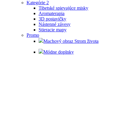
Kategórie 2
Tibetské spievajúce misky
Aromaterapia
3D postavičky
Nástenné závesy
Stieracie mapy
Promo
Machový obraz Strom života
Módne doplnky