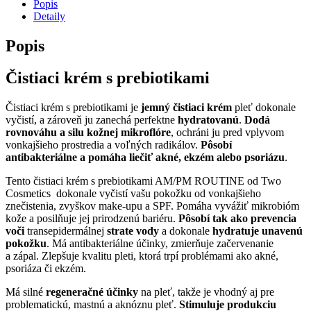
Popis
Detaily
Popis
Čistiaci krém s prebiotikami
Čistiaci krém s prebiotikami je
jemný čistiaci krém
pleť dokonale
vyčistí, a zároveň ju zanechá perfektne
hydratovanú
.
Dodá
rovnováhu a silu kožnej mikroflóre
, ochráni ju pred vplyvom
vonkajšieho prostredia a voľných radikálov.
Pôsobí
antibakteriálne a pomáha liečiť akné, ekzém alebo psoriázu
.
Tento čistiaci krém s prebiotikami AM/PM ROUTINE od Two
Cosmetics dokonale vyčistí vašu pokožku od vonkajšieho
znečistenia, zvyškov make-upu a SPF. Pomáha vyvážiť mikrobióm
kože a posilňuje jej prirodzenú bariéru.
Pôsobí tak ako prevencia
voči
transepidermálnej
strate vody
a dokonale
hydratuje unavenú
pokožku
. Má antibakteriálne účinky, zmierňuje začervenanie
a zápal. Zlepšuje kvalitu pleti, ktorá trpí problémami ako akné,
psoriáza či ekzém.
Má silné
regeneračné účinky
na pleť, takže je vhodný aj pre
problematickú, mastnú a aknóznu pleť.
Stimuluje produkciu