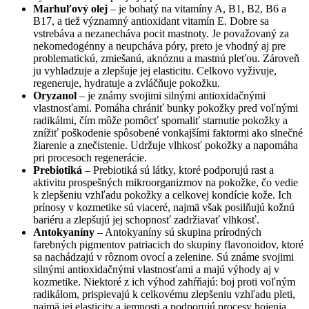
Marhuľový olej
– je bohatý na vitamíny A, B1, B2, B6 a
B17, a tiež významný antioxidant vitamín E. Dobre sa
vstrebáva a nezanecháva pocit mastnoty. Je považovaný za
nekomedogénny a neupcháva póry, preto je vhodný aj pre
problematickú, zmiešanú, aknóznu a mastnú pleťou. Zároveň
ju vyhladzuje a zlepšuje jej elasticitu. Celkovo vyživuje,
regeneruje, hydratuje a zvláčňuje pokožku.
Oryzanol
– je známy svojimi silnými antioxidačnými
vlastnosťami. Pomáha chrániť bunky pokožky pred voľnými
radikálmi, čím môže pomôcť spomaliť starnutie pokožky a
znížiť poškodenie spôsobené vonkajšími faktormi ako slnečné
žiarenie a znečistenie. Udržuje vlhkosť pokožky a napomáha
pri procesoch regenerácie.
Prebiotiká
– Prebiotiká sú látky, ktoré podporujú rast a
aktivitu prospešných mikroorganizmov na pokožke, čo vedie
k zlepšeniu vzhľadu pokožky a celkovej kondície kože. Ich
prínosy v kozmetike sú viaceré, najmä však posilňujú kožnú
bariéru a zlepšujú jej schopnosť zadržiavať vlhkosť.
Antokyaníny
– Antokyaníny sú skupina prírodných
farebných pigmentov patriacich do skupiny flavonoidov, ktoré
sa nachádzajú v rôznom ovocí a zelenine. Sú známe svojimi
silnými antioxidačnými vlastnosťami a majú výhody aj v
kozmetike. Niektoré z ich výhod zahŕňajú: boj proti voľným
radikálom, prispievajú k celkovému zlepšeniu vzhľadu pleti,
najmä jej elasticity a jemnosti a podporujú procesy hojenia