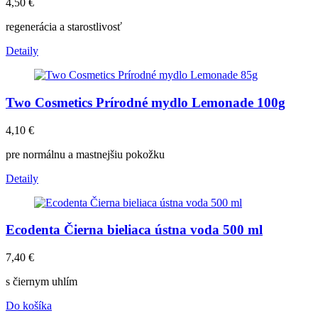
4,50
€
regenerácia a starostlivosť
Detaily
Two Cosmetics Prírodné mydlo Lemonade 100g
4,10
€
pre normálnu a mastnejšiu pokožku
Detaily
Ecodenta Čierna bieliaca ústna voda 500 ml
7,40
€
s čiernym uhlím
Do košíka