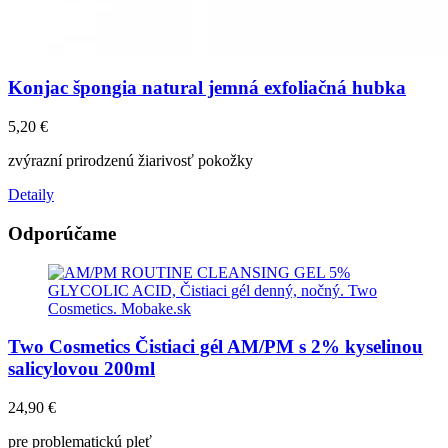
Konjac špongia natural jemná exfoliačná hubka
5,20
€
zvýrazní prirodzenú žiarivosť pokožky
Detaily
Odporúčame
Two Cosmetics Čistiaci gél AM/PM s 2% kyselinou
salicylovou 200ml
24,90
€
pre problematickú pleť