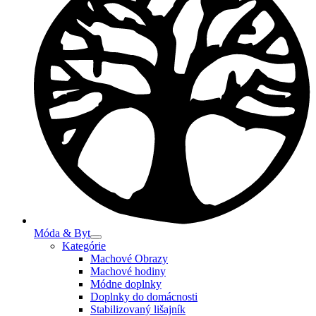
Móda & Byt
Kategórie
Machové Obrazy
Machové hodiny
Módne doplnky
Doplnky do domácnosti
Stabilizovaný lišajník