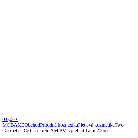
0
0,00 €
MOBAKE
Obchod
Prírodná kozmetika
Pleťová kozmetika
Two
Cosmetics Čistiaci krém AM/PM s prebiotikami 200ml