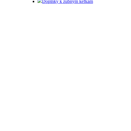
Doplnky k zubným kefkám