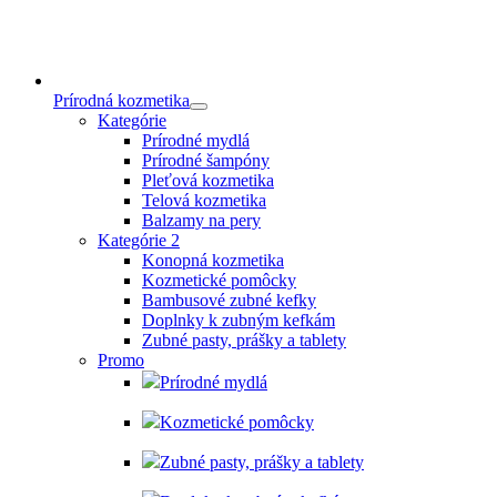
Prírodná kozmetika
Kategórie
Prírodné mydlá
Prírodné šampóny
Pleťová kozmetika
Telová kozmetika
Balzamy na pery
Kategórie 2
Konopná kozmetika
Kozmetické pomôcky
Bambusové zubné kefky
Doplnky k zubným kefkám
Zubné pasty, prášky a tablety
Promo
Prírodné mydlá
Kozmetické pomôcky
Zubné pasty, prášky a tablety