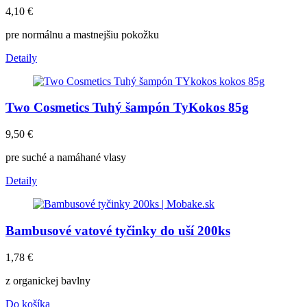
4,10
€
pre normálnu a mastnejšiu pokožku
Detaily
Two Cosmetics Tuhý šampón TyKokos 85g
9,50
€
pre suché a namáhané vlasy
Detaily
Bambusové vatové tyčinky do uší 200ks
1,78
€
z organickej bavlny
Do košíka