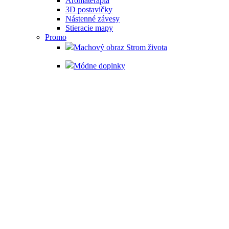
Aromaterapia
3D postavičky
Nástenné závesy
Stieracie mapy
Promo
Machový obraz Strom života
Módne doplnky