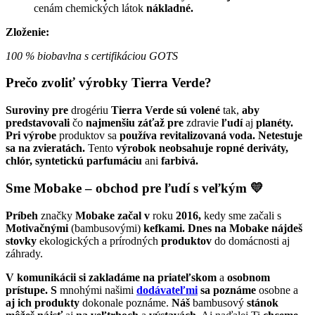
cenám chemických látok
nákladné.
Zloženie:
100 % biobavlna s certifikáciou GOTS
Prečo zvoliť výrobky Tierra Verde?
Suroviny pre
drogériu
Tierra Verde sú volené
tak,
aby
predstavovali
čo
najmenšiu záťaž pre
zdravie
ľudí
aj
planéty.
Pri výrobe
produktov sa
používa revitalizovaná voda. Netestuje
sa na zvieratách.
Tento
výrobok neobsahuje ropné deriváty,
chlór, syntetickú parfumáciu
ani
farbivá.
Sme Mobake – obchod pre ľudí s veľkým 💛
Príbeh
značky
Mobake začal
v
roku
2016,
kedy sme začali s
Motivačnými
(bambusovými)
kefkami. Dnes na Mobake nájdeš
stovky
ekologických a prírodných
produktov
do domácnosti aj
záhrady.
V komunikácii
si zakladáme
na priateľskom
a
osobnom
prístupe. S
mnohými našimi
dodávateľmi
sa poznáme
osobne a
aj ich produkty
dokonale poznáme.
Náš
bambusový
stánok