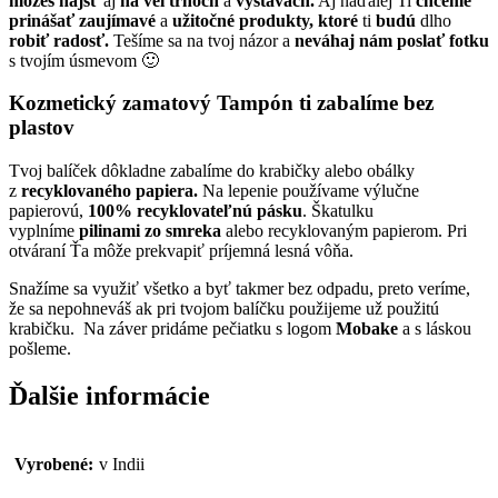
môžeš nájsť
aj
na veľtrhoch
a
výstavách.
Aj naďalej Ti
chceme
prinášať
zaujímavé
a
užitočné produkty, ktoré
ti
budú
dlho
robiť radosť.
Tešíme sa na tvoj názor a
neváhaj nám poslať fotku
s tvojím úsmevom 🙂
Kozmetický zamatový Tampón ti zabalíme bez
plastov
Tvoj balíček dôkladne zabalíme do krabičky alebo obálky
z
recyklovaného papiera.
Na lepenie používame výlučne
papierovú,
100% recyklovateľnú pásku
. Škatulku
vyplníme
pilinami zo smreka
alebo recyklovaným papierom. Pri
otváraní Ťa môže prekvapiť príjemná lesná vôňa.
Snažíme sa využiť všetko a byť takmer bez odpadu, preto veríme,
že sa nepohneváš ak pri tvojom balíčku použijeme už použitú
krabičku. Na záver pridáme pečiatku s logom
Mobake
a s láskou
pošleme.
Ďalšie informácie
Vyrobené:
v Indii