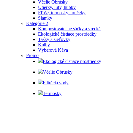
Včelie Obrúsky
Utierky, lufy, hubky
Fľaše, termosky, hrnčeky
Slamky
Kategórie 2
Kompostovateľné sáčky a vrecká
Ekologické čistiace prostriedky
Tašky a sieťovky
Knihy
Výberová Káva
Promo
Ekologické čistiace prostriedky
Včelie Obrúsky
Filtrácia vody
Termosky