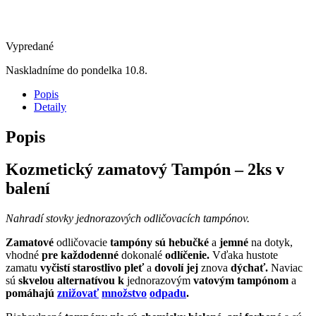
Vypredané
Naskladníme do pondelka 10.8.
Popis
Detaily
Popis
Kozmetický zamatový Tampón – 2ks v
balení
Nahradí stovky jednorazových odličovacích tampónov.
Zamatové
odličovacie
tampóny sú hebučké
a
jemné
na dotyk,
vhodné
pre každodenné
dokonalé
odlíčenie.
Vďaka hustote
zamatu
vyčistí starostlivo pleť
a
dovolí jej
znova
dýchať.
Naviac
sú
skvelou alternatívou k
jednorazovým
vatovým tampónom
a
pomáhajú
znižovať
množstvo
odpadu
.