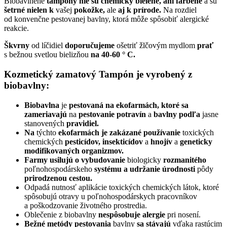
Biobavlnené
tampóny nie sú chemicky bielené, ani farbené
a sú
šetrné nielen k
vašej
pokožke,
ale
aj k
prírode.
Na rozdiel
od konvenčne pestovanej bavlny, ktorá môže spôsobiť alergické
reakcie.
Škvrny
od líčidiel
doporučujeme
ošetriť
žlčovým
mydlom
prať
s bežnou svetlou bielizňou
na
40-60 ° C.
Kozmetický zamatový Tampón je vyrobený z
biobavlny:
Biobavlna
je
pestovaná na
ekofarmách, ktoré sa
zameriavajú
na
pestovanie potravín
a
bavlny podľa
jasne
stanovených
pravidiel.
Na
týchto
ekofarmách je zakázané používanie
toxických
chemických
pesticídov, insekticídov
a
hnojív
a
geneticky
modifikovaných organizmov.
Farmy usilujú
o vybudovanie
biologicky
rozmanitého
poľnohospodárskeho
systému
a udržanie úrodnosti
pôdy
prirodzenou cestou.
Odpadá nutnosť aplikácie toxických chemických látok, ktoré
spôsobujú otravy u poľnohospodárskych pracovníkov
a poškodzovanie životného prostredia.
Oblečenie z biobavlny
nespôsobuje alergie
pri nosení.
Bežné metódy pestovania
bavlny
sa stávajú
vďaka rastúcim