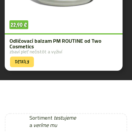
22,90
€
Odličovací balzam PM ROUTINE od Two
Cosmetics
zbaví pleť nečistôt a vyživí
DETAILY
Sortiment
testujeme
a
veríme mu