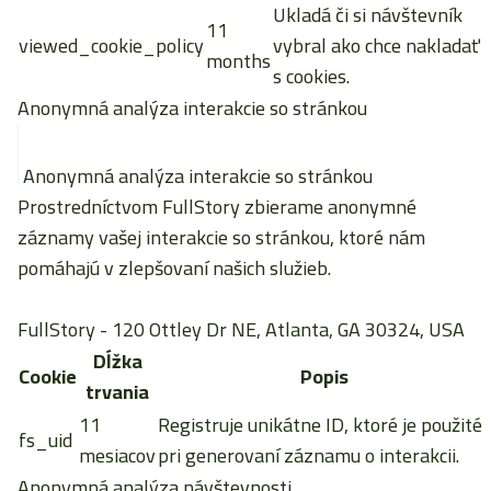
Ukladá či si návštevník
11
viewed_cookie_policy
vybral ako chce nakladať
months
s cookies.
Anonymná analýza interakcie so stránkou
Anonymná analýza interakcie so stránkou
Prostredníctvom FullStory zbierame anonymné
záznamy vašej interakcie so stránkou, ktoré nám
pomáhajú v zlepšovaní našich služieb.
FullStory
- 120 Ottley Dr NE, Atlanta, GA 30324, USA
Dĺžka
Cookie
Popis
trvania
11
Registruje unikátne ID, ktoré je použité
fs_uid
mesiacov
pri generovaní záznamu o interakcii.
Anonymná analýza návštevnosti