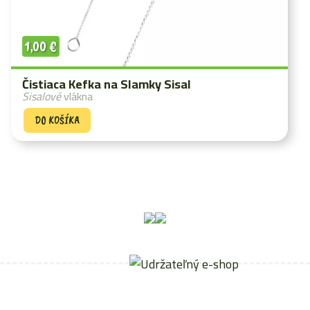
1,00
€
Čistiaca Kefka na Slamky Sisal
Sisalové
vlákna
DO KOŠÍKA