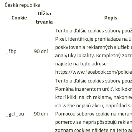
Česká republika
Dĺžka
Cookie
Popis
trvania
Tento a ďalšie cookies súbory pou
Pixel. Identifikuje prehliadače na ú
poskytovania reklamných služieb a
_fbp
90 dní
analytiky lokality. Kompletný zoz
nájdete na tejto adrese:
https://www.facebook.com/policie
Tento a ďalšie cookies súbory použ
Pomáha inzerentom určiť, koľkokrá
ktorí klikli na ich reklamy, nakoni
ich webe nejakú akciu, napríklad si
_gcl_au
90 dní
Pomocou súborov cookie na meran
pomerov sa neprispôsobujú rekla
zoznam cookies nájdete na tejto a