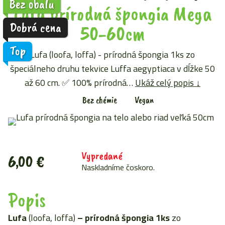
Bez obalu
Lufa prírodná špongia Mega
Dobrá cena
50-60cm
Top
Lufa (loofa, loffa) - prírodná špongia 1ks zo
špeciálneho druhu tekvice Luffa aegyptiaca v dĺžke 50
až 60 cm. ✅ 100% prírodná…
Ukáž celý popis ↓
Bez chémie
Vegan
Vypredané
6,00
€
Naskladníme čoskoro.
Popis
Lufa
(loofa, loffa)
– prírodná špongia 1ks
zo