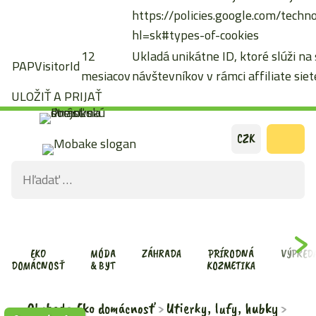
https://policies.google.com/techn
hl=sk#types-of-cookies
12
Ukladá unikátne ID, ktoré slúži na
PAPVisitorId
mesiacov
návštevníkov v rámci affiliate siete
ULOŽIŤ A PRIJAŤ
Preskočiť
CZK
na
Hľadať:
obsah
ODOS
VYHĽ
FOR
EKO
MÓDA
ZÁHRADA
PRÍRODNÁ
VÝPRED
DOMÁCNOSŤ
& BYT
KOZMETIKA
Obchod
Eko domácnosť
Utierky, lufy, hubky