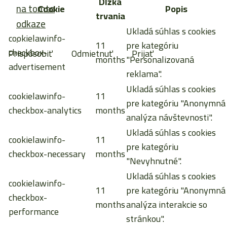
Dĺžka
na tomto
Cookie
Popis
trvania
odkaze
Ukladá súhlas s cookies
cookielawinfo-
.
11
pre kategóriu
checkbox-
Prispôsobiť
Odmietnuť
Prijať
months
"Personalizovaná
advertisement
reklama".
Ukladá súhlas s cookies
cookielawinfo-
11
pre kategóriu "Anonymná
checkbox-analytics
months
analýza návštevnosti".
Ukladá súhlas s cookies
cookielawinfo-
11
pre kategóriu
checkbox-necessary
months
"Nevyhnutné".
Ukladá súhlas s cookies
cookielawinfo-
11
pre kategóriu "Anonymná
checkbox-
months
analýza interakcie so
performance
stránkou".