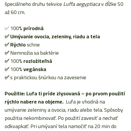
špeciálneho druhu tekvice
Luffa aegyptiaca
v dĺžke 50
až 60 cm.
✅ 100%
prírodná
✅ Umývanie ovocia, zeleniny, riadu a tela
✅ Rýchlo
schne
✅
Nemnožia sa baktérie
✅
100%
rozložiteľná
✅
100%
vegánska
✅
s praktickou šnúrkou na zavesenie
Použitie: Lufa ti príde zlysovaná – po prvom použití
rýchlo nabere na objeme.
Lufa je vhodná na
umývanie zeleniny a ovocia, riadu alebo tela. Spôsoby
použitia nekombinovať. Po použití zavesiť a nechať
odkvapkať. Pri umývaní tela namočiť na 20 min do