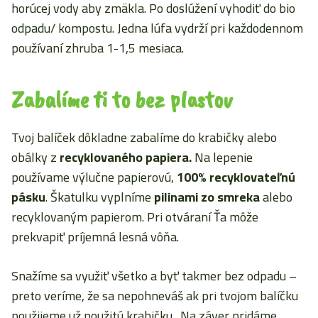
horúcej vody aby zmäkla. Po doslúžení vyhodiť do bio
odpadu/ kompostu.
Jedna lúfa vydrží pri každodennom
používaní zhruba 1-1,5 mesiaca.
Zabalíme ti to bez plastov
Tvoj balíček dôkladne zabalíme do krabičky alebo
obálky z
recyklovaného papiera.
Na lepenie
používame výlučne papierovú,
100% recyklovateľnú
pásku
. Škatulku vyplníme
pilinami zo smreka
alebo
recyklovaným papierom. Pri otváraní Ťa môže
prekvapiť príjemná lesná vôňa.
Snažíme sa využiť všetko a byť takmer bez odpadu –
preto veríme, že sa nepohneváš ak pri tvojom balíčku
použijeme už použitú krabičku. Na záver pridáme