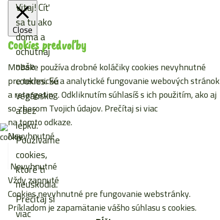
Vitaj! Cíť
sa tu ako
Close
doma a
Cookies predvoľby
ochutnaj
naše
Mobake používa drobné koláčiky cookies nevyhnutné
cookies. Sú
pre technické a analytické fungovanie webových stránok
a retargeting. Odkliknutím súhlasíš s ich použitím, ako aj
vegánske
so zberom Tvojich údajov. Prečítaj si viac
a bez
na tomto odkaze
.
lepku.
Nevyhnutné
Používame
cookies,
Nevyhnutné
ktoré ti
Vždy zapnuté
neuškodia.
Cookies nevyhnutné pre fungovanie webstránky.
Prečítaj si
Príkladom je zapamätanie vášho súhlasu s cookies.
viac