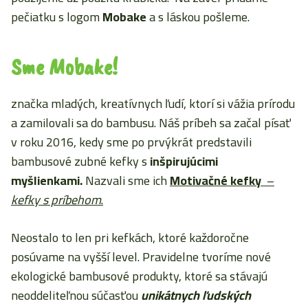
pečiatku s logom
Mobake
a s láskou pošleme.
Sme Mobake!
značka mladých, kreatívnych ľudí, ktorí si vážia prírodu
a zamilovali sa do bambusu. Náš príbeh sa začal písať
v roku 2016, kedy sme po prvýkrát predstavili
bambusové zubné kefky s
inšpirujúcimi
myšlienkami.
Nazvali sme ich
Motivačné kefky
–
kefky s príbehom
.
Neostalo to len pri kefkách, ktoré každoročne
posúvame na vyšší level. Pravidelne tvoríme nové
ekologické bambusové produkty, ktoré sa stávajú
neoddeliteľnou súčasťou
unikátnych ľudských