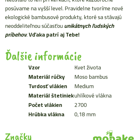
posúvame na vyšší level. Pravidelne tvoríme nové
ekologické bambusové produkty, ktoré sa stávajú
neoddeliteľnou súčasťou
unikátnych ľudských
príbehov
.
Vďaka patrí aj Tebe!
Ďalšie informácie
Vzor
Kvet života
Materiál rúčky
Moso bambus
Tvrdosť vlákien
Medium
Materiál štetiniek
uhlíkové vlákna
Počet vlákien
2700
Hrúbka vlákna
0,18 mm
Značky