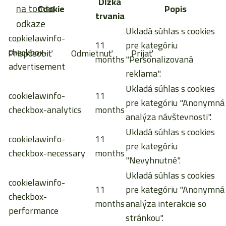
Dĺžka
na tomto
Cookie
Popis
trvania
odkaze
Ukladá súhlas s cookies
cookielawinfo-
.
11
pre kategóriu
checkbox-
Prispôsobiť
Odmietnuť
Prijať
months
"Personalizovaná
advertisement
reklama".
Ukladá súhlas s cookies
cookielawinfo-
11
pre kategóriu "Anonymná
checkbox-analytics
months
analýza návštevnosti".
Ukladá súhlas s cookies
cookielawinfo-
11
pre kategóriu
checkbox-necessary
months
"Nevyhnutné".
Ukladá súhlas s cookies
cookielawinfo-
11
pre kategóriu "Anonymná
checkbox-
months
analýza interakcie so
performance
stránkou".