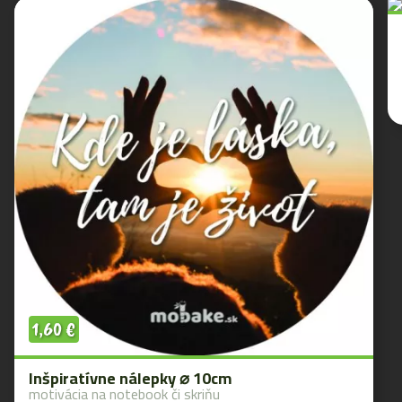
1,60
€
Inšpiratívne nálepky ⌀ 10cm
motivácia na notebook či skriňu