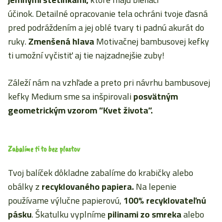
účinok. Detailné opracovanie tela ochráni tvoje ďasná
pred podráždením a jej oblé tvary ti padnú akurát do
ruky.
Zmenšená hlava
Motivačnej bambusovej kefky
ti umožní vyčistiť aj tie najzadnejšie zuby!
Záleží nám na vzhľade a preto pri návrhu bambusovej
kefky Medium sme sa inšpirovali
posvätným
geometrickým vzorom
”Kvet života”.
Zabalíme ti to bez plastov
Tvoj balíček dôkladne zabalíme do krabičky alebo
obálky z
recyklovaného papiera.
Na lepenie
používame výlučne papierovú,
100% recyklovateľnú
pásku
. Škatulku vyplníme
pilinami zo smreka
alebo