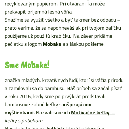
recyklovaným papierom. Pri otváraní Ťa môže
prekvapiť príjemná lesná vôňa.
Snažíme sa využiť všetko a byť takmer bez odpadu –
preto veríme, že sa nepohneváš ak pri tvojom balíčku
použijeme už použitú krabičku. Na záver pridáme
pečiatku s logom
Mobake
a s láskou pošleme.
Sme Mobake!
značka mladých, kreatívnych ľudí, ktorí si vážia prírodu
a zamilovali sa do bambusu. Náš príbeh sa začal písať
v roku 2016, kedy sme po prvýkrát predstavili
bambusové zubné kefky s
inšpirujúcimi
myšlienkami.
Nazvali sme ich
Motivačné kefky
–
kefky s príbehom
.
Neostalo to len pri kefkách, ktoré každoročne