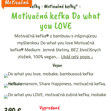
Motivačná
kefky
Motivačné kefky®
Motivačná kefka Do what
you LOVE
Motivačná kefka® z bambusu s inšpirujúcou
myšlienkou: Do what you love Motivačná
kefka® Medium: Jemné štetiny, BEZ živočíšnych
zložiek, 100% vegan,…
Ukáž celý popis ↓
Vegan
Vypredané
3,90
€