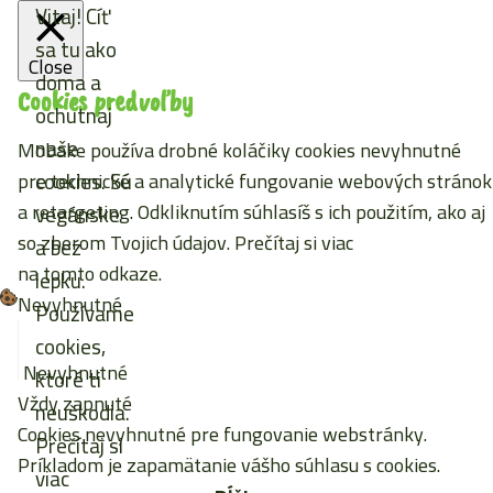
Vitaj! Cíť
sa tu ako
Close
doma a
Cookies predvoľby
ochutnaj
naše
Mobake používa drobné koláčiky cookies nevyhnutné
cookies. Sú
pre technické a analytické fungovanie webových stránok
a retargeting. Odkliknutím súhlasíš s ich použitím, ako aj
vegánske
so zberom Tvojich údajov. Prečítaj si viac
a bez
na tomto odkaze
.
lepku.
Nevyhnutné
Používame
cookies,
Nevyhnutné
ktoré ti
Vždy zapnuté
neuškodia.
Cookies nevyhnutné pre fungovanie webstránky.
Prečítaj si
Príkladom je zapamätanie vášho súhlasu s cookies.
viac