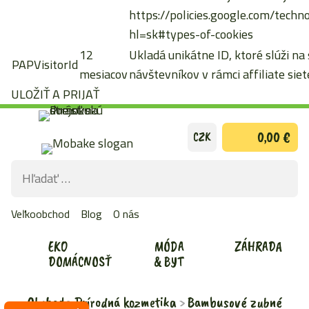
https://policies.google.com/techn
hl=sk#types-of-cookies
12
Ukladá unikátne ID, ktoré slúži na
PAPVisitorId
mesiacov
návštevníkov v rámci affiliate siete
ULOŽIŤ A PRIJAŤ
Preskočiť
0,00 €
CZK
na
obsah
Hľadať:
ODOS
VYHĽ
Veľkoobchod
Blog
O nás
FOR
EKO
MÓDA
ZÁHRADA
DOMÁCNOSŤ
& BYT
Obchod
Prírodná kozmetika
Bambusové zubné