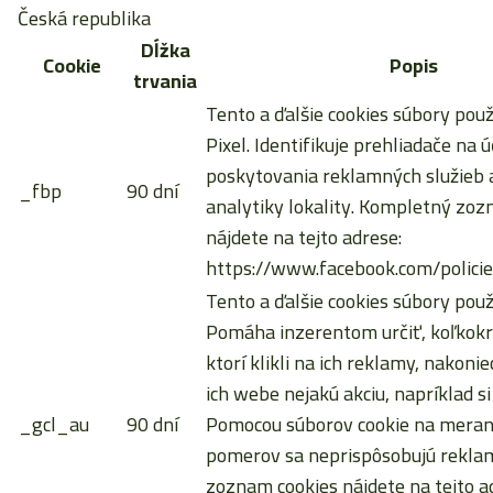
Česká republika
Dĺžka
Cookie
Popis
trvania
Tento a ďalšie cookies súbory pou
Pixel. Identifikuje prehliadače na ú
poskytovania reklamných služieb a
_fbp
90 dní
analytiky lokality. Kompletný zoz
nájdete na tejto adrese:
https://www.facebook.com/policie
Tento a ďalšie cookies súbory použ
Pomáha inzerentom určiť, koľkokrá
ktorí klikli na ich reklamy, nakoni
ich webe nejakú akciu, napríklad si
_gcl_au
90 dní
Pomocou súborov cookie na meran
pomerov sa neprispôsobujú rekla
zoznam cookies nájdete na tejto a