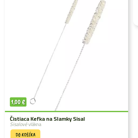
1,00
€
Čistiaca Kefka na Slamky Sisal
Sisalové
vlákna
DO KOŠÍKA