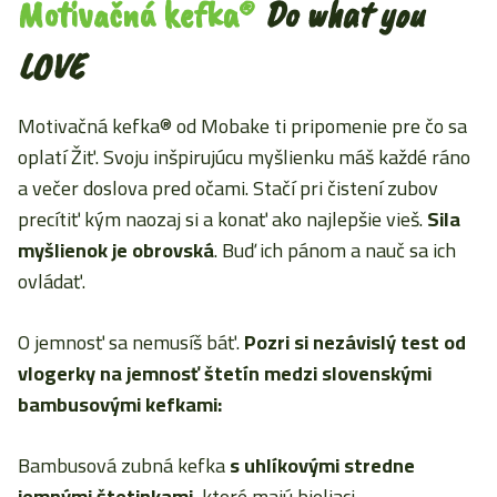
Motivačná kefka®
Do what you
LOVE
Motivačná kefka® od Mobake ti pripomenie pre čo sa
oplatí Žiť. Svoju inšpirujúcu myšlienku máš každé ráno
a večer doslova pred očami. Stačí pri čistení zubov
precítiť kým naozaj si a konať ako najlepšie vieš.
Sila
myšlienok je obrovská
. Buď ich pánom a nauč sa ich
ovládať.
O jemnosť sa nemusíš báť.
Pozri si nezávislý test od
vlogerky na jemnosť štetín medzi slovenskými
bambusovými kefkami:
Bambusová zubná kefka
s uhlíkovými stredne
jemnými štetinkami,
ktoré majú bieliaci