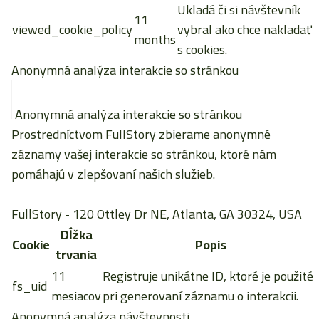
Ukladá či si návštevník
11
viewed_cookie_policy
vybral ako chce nakladať
months
s cookies.
Anonymná analýza interakcie so stránkou
Anonymná analýza interakcie so stránkou
Prostredníctvom FullStory zbierame anonymné
záznamy vašej interakcie so stránkou, ktoré nám
pomáhajú v zlepšovaní našich služieb.
FullStory
- 120 Ottley Dr NE, Atlanta, GA 30324, USA
Dĺžka
Cookie
Popis
trvania
11
Registruje unikátne ID, ktoré je použité
fs_uid
mesiacov
pri generovaní záznamu o interakcii.
Anonymná analýza návštevnosti