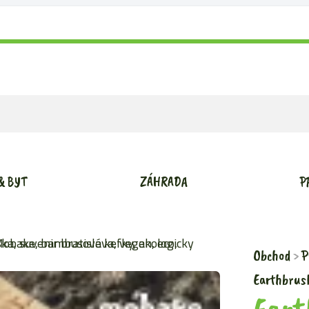
& BYT
ZÁHRADA
P
Obchod
P
Earthbrus
Eart