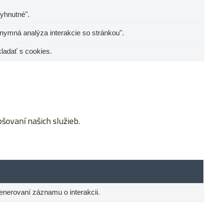
yhnutné".
nymná analýza interakcie so stránkou".
kladať s cookies.
ovaní našich služieb.
 generovaní záznamu o interakcii.