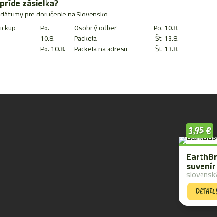
príde zásielka?
dátumy pre doručenie na Slovensko.
ickup
Po.
Osobný odber
Po. 10.8.
10.8.
Packeta
Št. 13.8.
Po. 10.8.
Packeta na adresu
Št. 13.8.
3,95
€
EarthBr
suvenír
slovensk
DETAIL