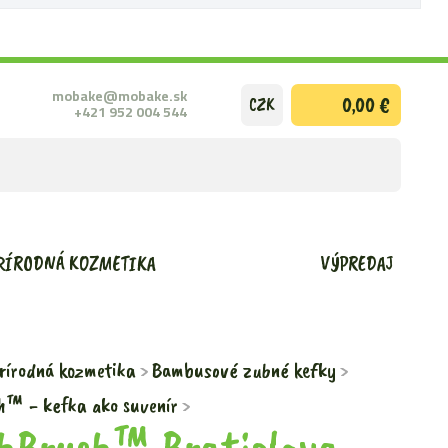
mobake@mobake.sk
0,00 €
CZK
+421 952 004 544
ODOSLAŤ
VYHĽADÁ
FORMULÁ
RÍRODNÁ KOZMETIKA
VÝPREDAJ
rírodná kozmetika
Bambusové zubné kefky
h™ - kefka ako suvenír
hBrush™ Bratislava