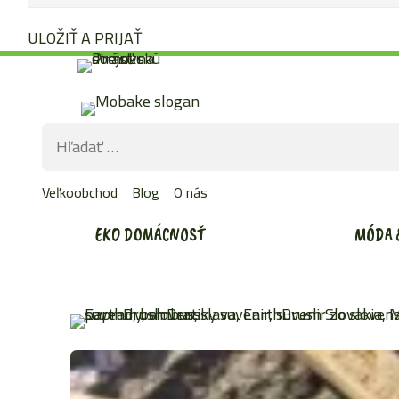
ULOŽIŤ A PRIJAŤ
Preskočiť
na
obsah
Hľadať:
Veľkoobchod
Blog
O nás
EKO DOMÁCNOSŤ
MÓDA 