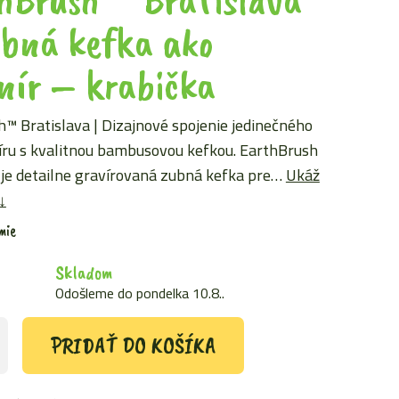
bná kefka ako
nír – krabička
™ Bratislava | Dizajnové spojenie jedinečného
ru s kvalitnou bambusovou kefkou. EarthBrush
 je detailne gravírovaná zubná kefka pre…
Ukáž
↓
mie
Skladom
Odošleme do pondelka 10.8..
PRIDAŤ DO KOŠÍKA
h™