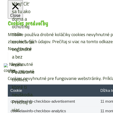
Vitaj! Cíť
sa tu ako
Close
doma a
Cookies predvoľby
ochutnaj
naše
Mobake používa drobné koláčiky cookies nevyhnutné pre
cookies. Sú
zberom Tvojich údajov. Prečítaj si viac
na tomto odkaze
Nevyhnutné
vegánske
a bez
lepku.
Nevyhnutné
Vždy zapnuté
Používame
Cookies nevyhnutné pre fungovanie webstránky. Príkla
cookies,
ktoré ti
Cookie
Dĺžka t
neuškodia.
Prečítaj si
cookielawinfo-checkbox-advertisement
11 mon
viac
cookielawinfo-checkbox-analytics
11 mon