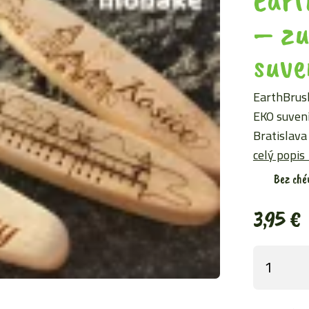
– zu
suve
EarthBrush
EKO suvení
Bratislava
celý popis 
Bez ché
3,95
€
množstvo
EarthBrus
Bratislava