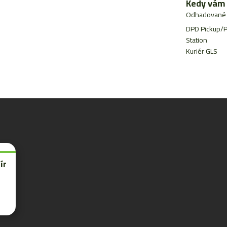
-
Kedy vám 
zubná
Odhadované 
kefka
DPD Pickup/P
ako
suvenír
Station
-
Kuriér GLS
krabička
ír