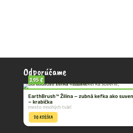
Odporúčame
3,95
€
EarthBrush™ Žilina – zubná kefka ako suven
– krabička
mesto mnohých tvárí
DO KOŠÍKA