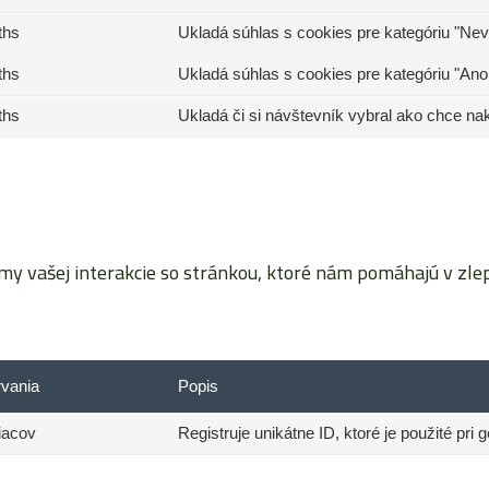
ths
Ukladá súhlas s cookies pre kategóriu "Nev
ths
Ukladá súhlas s cookies pre kategóriu "Ano
ths
Ukladá či si návštevník vybral ako chce na
vašej interakcie so stránkou, ktoré nám pomáhajú v zlepš
rvania
Popis
iacov
Registruje unikátne ID, ktoré je použité pri