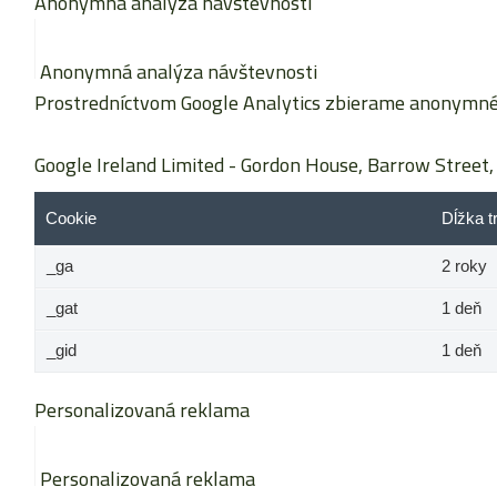
Anonymná analýza návštevnosti
Anonymná analýza návštevnosti
Prostredníctvom Google Analytics zbierame anonymné š
Google Ireland Limited
- Gordon House, Barrow Street, 
Cookie
Dĺžka t
_ga
2 roky
_gat
1 deň
_gid
1 deň
Personalizovaná reklama
Personalizovaná reklama