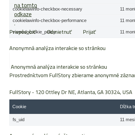
na tomto
cookielawinfo-checkbox-necessary
11 mon
odkaze
cookielawinfo-checkbox-performance
.
11 mon
Prispôsobiť
Odmietnuť
Prijať
viewed_cookie_policy
11 mon
Anonymná analýza interakcie so stránkou
Anonymná analýza interakcie so stránkou
Prostredníctvom FullStory zbierame anonymné záznamy 
FullStory
- 120 Ottley Dr NE, Atlanta, GA 30324, USA
Cookie
Dĺžka t
fs_uid
11 mes