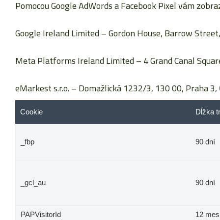
Pomocou Google AdWords a Facebook Pixel vám zobrazu
Google Ireland Limited
– Gordon House, Barrow Street, 
Meta Platforms Ireland Limited
– 4 Grand Canal Square
eMarkest s.r.o.
– Domažlická 1232/3, 130 00, Praha 3, 
Cookie
Dĺžka t
_fbp
90 dní
_gcl_au
90 dní
PAPVisitorId
12 mes