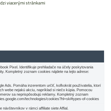
dzi viacerými stránkami
ook Pixel. Identifikuje prehliadače na účely poskytovania
lity. Kompletný zoznam cookies nájdete na tejto adrese:
le Ads. Pomáha inzerentom určiť, koľkokrát používatelia, ktorí
 ich webe nejakú akciu, napríklad si niečo kúpia. Pomocou
omerov sa neprispôsobujú reklamy. Kompletný zoznam
licies.google.com/technologies/cookies?hl=sk#types-of-cookies
 návštevníkov v rámci affiliate siete Affial.