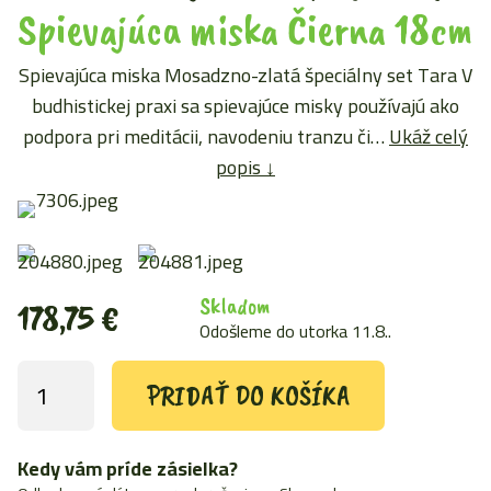
Spievajúca miska Čierna 18cm
Spievajúca miska Mosadzno-zlatá špeciálny set Tara V
budhistickej praxi sa spievajúce misky používajú ako
podpora pri meditácii, navodeniu tranzu či…
Ukáž celý
popis ↓
Skladom
178,75
€
Odošleme do utorka 11.8..
PRIDAŤ DO KOŠÍKA
množstvo
Spievajúca
miska
Čierna
Kedy vám príde zásielka?
18cm