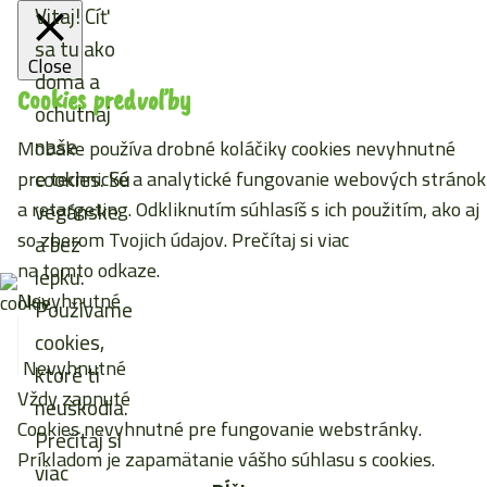
Vitaj! Cíť
sa tu ako
Close
doma a
Cookies predvoľby
ochutnaj
naše
Mobake používa drobné koláčiky cookies nevyhnutné
cookies. Sú
pre technické a analytické fungovanie webových stránok
a retargeting. Odkliknutím súhlasíš s ich použitím, ako aj
vegánske
so zberom Tvojich údajov. Prečítaj si viac
a bez
na tomto odkaze
.
lepku.
Nevyhnutné
Používame
cookies,
Nevyhnutné
ktoré ti
Vždy zapnuté
neuškodia.
Cookies nevyhnutné pre fungovanie webstránky.
Prečítaj si
Príkladom je zapamätanie vášho súhlasu s cookies.
viac