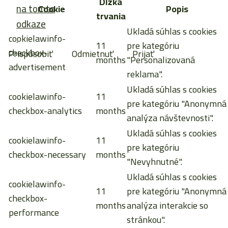
Dĺžka
na tomto
Cookie
Popis
trvania
odkaze
Ukladá súhlas s cookies
cookielawinfo-
.
11
pre kategóriu
checkbox-
Prispôsobiť
Odmietnuť
Prijať
months
"Personalizovaná
advertisement
reklama".
Ukladá súhlas s cookies
cookielawinfo-
11
pre kategóriu "Anonymná
checkbox-analytics
months
analýza návštevnosti".
Ukladá súhlas s cookies
cookielawinfo-
11
pre kategóriu
checkbox-necessary
months
"Nevyhnutné".
Ukladá súhlas s cookies
cookielawinfo-
11
pre kategóriu "Anonymná
checkbox-
months
analýza interakcie so
performance
stránkou".