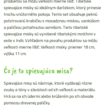
produktov sa môžu veľkosti mierne líšiť. Tibetské
spievajúce misky sú ideálnym darčekom, ktorý prinesie
trochu vnútorného pokoja. Tento set obsahuje peknú
polstrovanú krabičku s mosadznou miskou, vankúšom
a paličkou potiahnutou semišom. Tieto tibetské
spievajúce misky sú vyrobené tibetskými mníchmi v
exile v Indii. Vzhľadom na povahu produktov sa môžu
veľkosti mierne líšiť. Veľkosti misky: priemer 18 cm,
výška 11 cm.
Čo je to spievajúca misa?
Spievajúce misy sú nástroje, ktoré vydávajú rôzne
zvuky a tóny v závislosti od ich veľkosti a materiálu.
Hrá sa na ich údermi alebo krúžením po ich obvode
pomocou drevenej paličky.