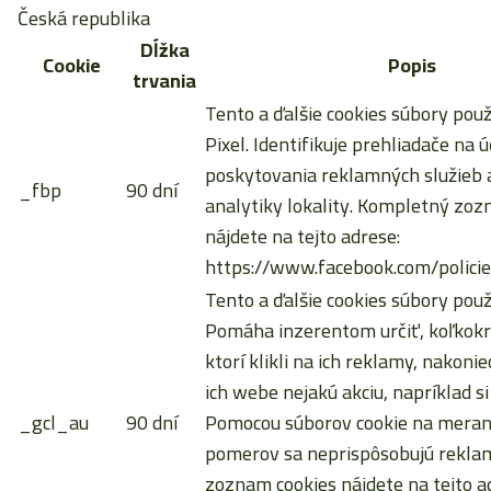
Česká republika
Dĺžka
Cookie
Popis
trvania
Tento a ďalšie cookies súbory pou
Pixel. Identifikuje prehliadače na ú
poskytovania reklamných služieb a
_fbp
90 dní
analytiky lokality. Kompletný zoz
nájdete na tejto adrese:
https://www.facebook.com/policie
Tento a ďalšie cookies súbory použ
Pomáha inzerentom určiť, koľkokrá
ktorí klikli na ich reklamy, nakoni
ich webe nejakú akciu, napríklad si
_gcl_au
90 dní
Pomocou súborov cookie na meran
pomerov sa neprispôsobujú rekla
zoznam cookies nájdete na tejto a