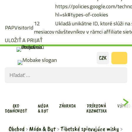
https://policies.google.com/techn
hl=sk#types-of-cookies
12
Ukladá unikátne ID, ktoré slúži na
PAPVisitorId
mesiacov
návštevníkov v rámci affiliate siete
ULOŽIŤ A PRIJAŤ
Preskočiť
CZK
na
Hľadať:
obsah
ODOS
VYHĽ
FOR
EKO
MÓDA
ZÁHRADA
PRÍRODNÁ
VÝPRED
DOMÁCNOSŤ
& BYT
KOZMETIKA
Obchod
Móda & Byt
Tibetské spievajúce misky