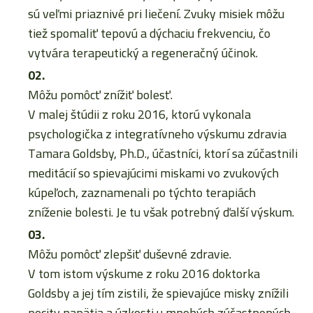
sú veľmi priaznivé pri liečení. Zvuky misiek môžu
tiež spomaliť tepovú a dýchaciu frekvenciu, čo
vytvára terapeutický a regeneračný účinok.
Môžu pomôcť znížiť bolesť.
V malej štúdii z roku 2016, ktorú vykonala
psychologička z integratívneho výskumu zdravia
Tamara Goldsby, Ph.D., účastníci, ktorí sa zúčastnili
meditácií so spievajúcimi miskami vo zvukových
kúpeľoch, zaznamenali po týchto terapiách
zníženie bolesti. Je tu však potrebný ďalší výskum.
Môžu pomôcť zlepšiť duševné zdravie.
V tom istom výskume z roku 2016 doktorka
Goldsby a jej tím zistili, že spievajúce misky znížili
pocity napätia a úzkosti u mnohých zúčastnených