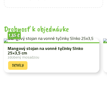
Drobnosť k objednávke
1,85
€
Mangový stojan na vonné tyčinky Slnko
25×3,5 cm
zdobený mosadzou
DETAILY