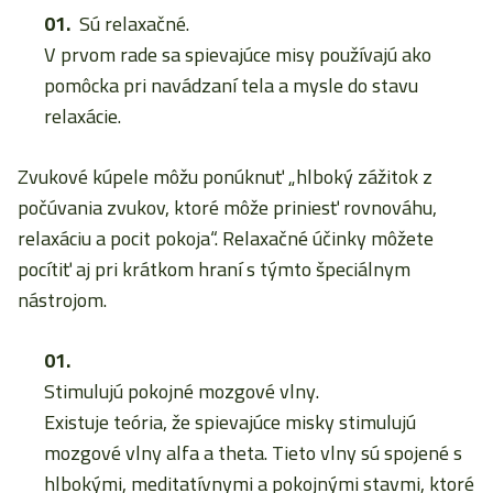
Sú relaxačné.
V prvom rade sa spievajúce misy používajú ako
pomôcka pri navádzaní tela a mysle do stavu
relaxácie.
Zvukové kúpele môžu ponúknuť „hlboký zážitok z
počúvania zvukov, ktoré môže priniesť rovnováhu,
relaxáciu a pocit pokoja“. Relaxačné účinky môžete
pocítiť aj pri krátkom hraní s týmto špeciálnym
nástrojom.
Stimulujú pokojné mozgové vlny.
Existuje teória, že spievajúce misky stimulujú
mozgové vlny alfa a theta. Tieto vlny sú spojené s
hlbokými, meditatívnymi a pokojnými stavmi, ktoré