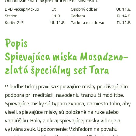
Odhadované dátumy pre doručenie na Slovensko.
DPD Pickup/Pickup
Ut.
Osobný odber
Ut. 11.8.
Station
11.8.
Packeta
Pi. 14.8.
Kuriér GLS
Ut. 11.8.
Packeta na adresu
Pi. 14.8.
Popis
Spievajúca miska Mosadzno-
zlatá špeciálny set Tara
V budhistickej praxi sa spievajúce misky používajú ako
podpora pri meditácii, navodeniu tranzu či modlitbe.
Spievajúce misky sú typom zvonca, namiesto toho, aby
viseli, spievajúce misky sú položené na ruke alebo
vankúšiku. Boky a okraj spievajúcej misky vibruje a
vytvára zvuk. Upozornenie: Vzhľadom na povahu