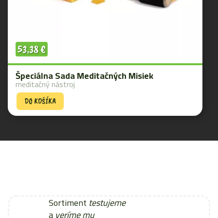
53,38
€
Špeciálna Sada Meditačných Misiek
meditačný nástroj
DO KOŠÍKA
Sortiment
testujeme
a
veríme mu