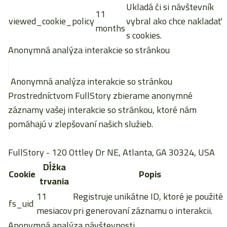
Ukladá či si návštevník
11
viewed_cookie_policy
vybral ako chce nakladať
months
s cookies.
Anonymná analýza interakcie so stránkou
Anonymná analýza interakcie so stránkou
Prostredníctvom FullStory zbierame anonymné
záznamy vašej interakcie so stránkou, ktoré nám
pomáhajú v zlepšovaní našich služieb.
FullStory
- 120 Ottley Dr NE, Atlanta, GA 30324, USA
Dĺžka
Cookie
Popis
trvania
11
Registruje unikátne ID, ktoré je použité
fs_uid
mesiacov
pri generovaní záznamu o interakcii.
Anonymná analýza návštevnosti