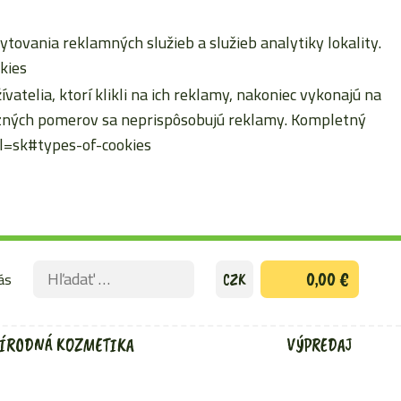
ytovania reklamných služieb a služieb analytiky lokality.
kies
atelia, ktorí klikli na ich reklamy, nakoniec vykonajú na
erzných pomerov sa neprispôsobujú reklamy. Kompletný
hl=sk#types-of-cookies
Hľadať:
ás
0,00 €
CZK
ODOSLAŤ
VYHĽADÁVACÍ
FORMULÁR
ÍRODNÁ KOZMETIKA
VÝPREDAJ