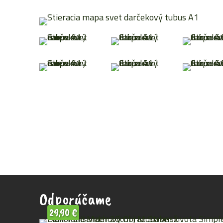
Odporúčame
29,90
€