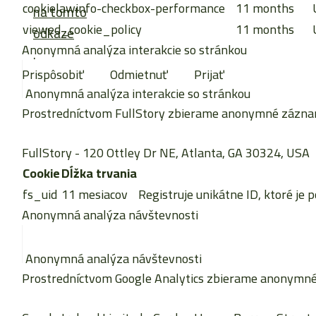
cookielawinfo-checkbox-performance
11 months
na tomto
viewed_cookie_policy
11 months
odkaze
Anonymná analýza interakcie so stránkou
.
Prispôsobiť
Odmietnuť
Prijať
Anonymná analýza interakcie so stránkou
Prostredníctvom FullStory zbierame anonymné záznamy 
FullStory
- 120 Ottley Dr NE, Atlanta, GA 30324, USA
Cookie
Dĺžka trvania
fs_uid
11 mesiacov
Registruje unikátne ID, ktoré je 
Anonymná analýza návštevnosti
Anonymná analýza návštevnosti
Prostredníctvom Google Analytics zbierame anonymné š