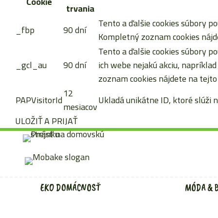
Cookie
trvania
Tento a ďalšie cookies súbory po
_fbp
90 dní
Kompletný zoznam cookies nájde
Tento a ďalšie cookies súbory po
_gcl_au
90 dní
ich webe nejakú akciu, napríkla
zoznam cookies nájdete na tejto
12
PAPVisitorId
Ukladá unikátne ID, ktoré slúži n
mesiacov
ULOŽIŤ A PRIJAŤ
Preskočiť
na
obsah
EKO DOMÁCNOSŤ
MÓDA & 