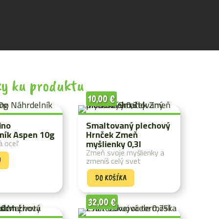
y ku produktu
10,00
€
ino
Smaltovaný plechový
ník Aspen 10g
Hrnček Zmeň
á oceľ
myšlienky 0,3l
Zmeň svoje myšlienky a
zmeníš celý svet
Y
DO KOŠÍKA
32,00
€