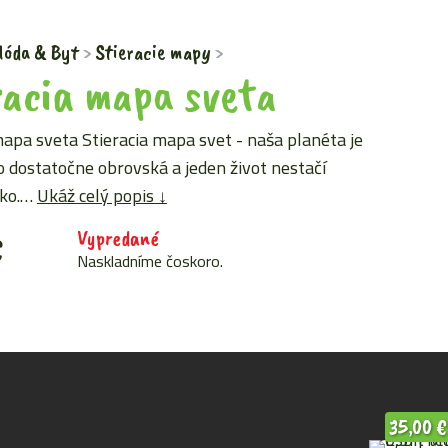
óda & Byt
Stieracie mapy
racia mapa sveta
mapa sveta Stieracia mapa svet - naša planéta je
o dostatočne obrovská a jeden život nestačí
tko.…
Ukáž celý popis ↓
Vypredané
€
Naskladníme čoskoro.
35,00
€