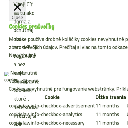
Vitaj! Cíť
sa tu ako
Close
doma a
Cookies predvoľby
ochutnaj
naše
Mobake používa drobné koláčiky cookies nevyhnutné pre
cookies. Sú
zberom Tvojich údajov. Prečítaj si viac
na tomto odkaze
Nevyhnutné
vegánske
a bez
lepku.
Nevyhnutné
Vždy zapnuté
Používame
Cookies nevyhnutné pre fungovanie webstránky. Príkla
cookies,
Cookie
Dĺžka trvania
ktoré ti
cookielawinfo-checkbox-advertisement
11 months
neuškodia.
cookielawinfo-checkbox-analytics
11 months
Prečítaj si
cookielawinfo-checkbox-necessary
11 months
viac