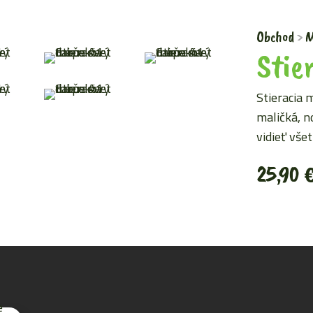
Obchod
M
Stie
Stieracia 
maličká, n
vidieť vše
25,90