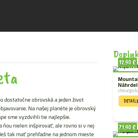
Doplnk
12,90
€
eta
Mounta
Náhrdel
chirurgick
no dostatočne obrovská a jeden život
DETAIL
 objavovanie. Na našej planéte je obrovský
e sme vyzdvihli tie najlepšie.
 ňou nielen inšpirovať, ale rovno si v nej
71,90
€
Budeš tak mať prehľadne na jednom mieste