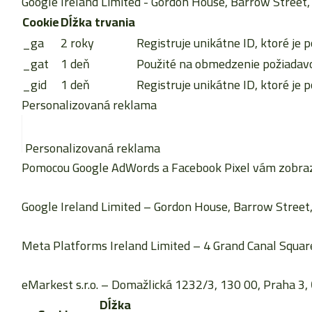
Google Ireland Limited
- Gordon House, Barrow Street, 
Cookie
Dĺžka trvania
_ga
2 roky
Registruje unikátne ID, ktoré je p
_gat
1 deň
Použité na obmedzenie požiadavok
_gid
1 deň
Registruje unikátne ID, ktoré je p
Personalizovaná reklama
Personalizovaná reklama
Pomocou Google AdWords a Facebook Pixel vám zobrazu
Google Ireland Limited
– Gordon House, Barrow Street, 
Meta Platforms Ireland Limited
– 4 Grand Canal Square
eMarkest s.r.o.
– Domažlická 1232/3, 130 00, Praha 3, 
Dĺžka