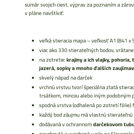
sumár svojich ciest, výprav za poznaním a zárove
v pláne navštíviť.
veľká stieracia mapa – veľkosť A1 (841 x
viac ako 330 stierateľných bodov, vrátane
na zotretie:
krajiny a ich vlajky, pohoria,
jazerá, sopky a mnoho ďalších zaujíma
skvelý nápad na darček
vrchnú vrstvu tvorí špeciálna zlatá stierac
trsátkom, mincou alebo iným podobným
spodná vrstva (odhalená po zotretí fólie)
každý bod záujmu má vlastnú stierateľnú 
dodávaná v ochrannom
darčekovom tub
navrhnutá a vyrobená u nás na Slovensk