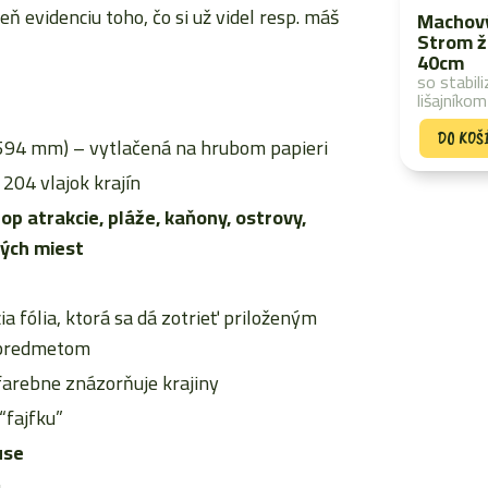
ň evidenciu toho, čo si už videl resp. máš
Machov
Strom ž
40cm
so stabil
lišajníkom
DO KOŠ
 594 mm) – vytlačená na hrubom papieri
 204 vlajok krajín
 top atrakcie, pláže, kaňony, ostrovy,
vých miest
ia fólia, ktorá sa dá zotrieť priloženým
 predmetom
 farebne znázorňuje krajiny
“fajfku”
use
u