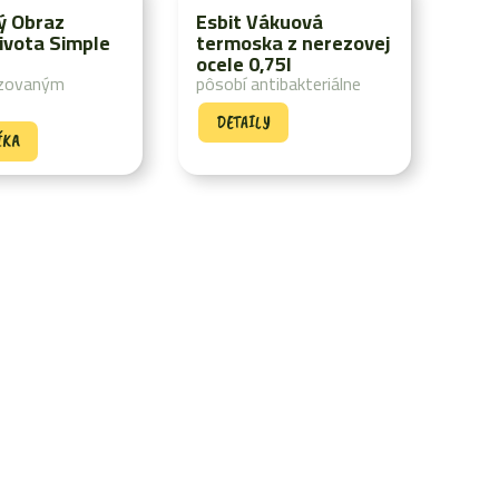
ý Obraz
Esbit Vákuová
ivota Simple
termoska z nerezovej
ocele 0,75l
izovaným
pôsobí antibakteriálne
DETAILY
ÍKA