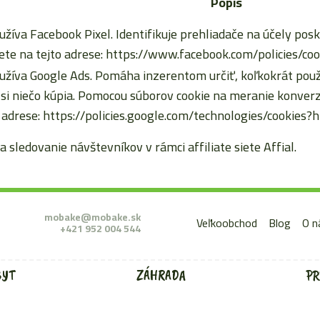
Popis
užíva Facebook Pixel. Identifikuje prehliadače na účely posk
te na tejto adrese: https://www.facebook.com/policies/coo
užíva Google Ads. Pomáha inzerentom určiť, koľkokrát použív
d si niečo kúpia. Pomocou súborov cookie na meranie konv
 adrese: https://policies.google.com/technologies/cookies?
a sledovanie návštevníkov v rámci affiliate siete Affial.
mobake@mobake.sk
Veľkoobchod
Blog
O n
+421 952 004 544
BYT
ZÁHRADA
PR