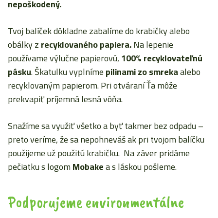
nepoškodený.
Tvoj balíček dôkladne zabalíme do krabičky alebo
obálky z
recyklovaného papiera.
Na lepenie
používame výlučne papierovú,
100% recyklovateľnú
pásku
. Škatulku vyplníme
pilinami zo smreka
alebo
recyklovaným papierom. Pri otváraní Ťa môže
prekvapiť príjemná lesná vôňa.
Snažíme sa využiť všetko a byť takmer bez odpadu –
preto veríme, že sa nepohneváš ak pri tvojom balíčku
použijeme už použitú krabičku. Na záver pridáme
pečiatku s logom
Mobake
a s láskou pošleme.
Podporujeme environmentálne