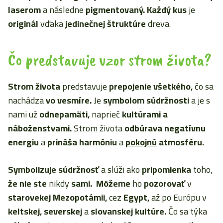
laserom
a následne
pigmentovaný.
Každý kus
je
originál
vďaka
jedinečnej štruktúre
dreva.
Čo predstavuje vzor strom života?
Strom života
predstavuje
prepojenie všetkého,
čo sa
nachádza
vo vesmíre.
Je
symbolom súdržnosti
a je s
nami už
odnepamäti,
naprieč
kultúrami a
náboženstvami.
Strom života
odbúrava negatívnu
energiu
a
prináša harmóniu
a
pokojnú
atmosféru.
Symbolizuje súdržnosť
a slúži ako
pripomienka
toho,
že nie ste
nikdy
sami.
Môžeme
ho
pozorovať
v
starovekej Mezopotámii,
cez
Egypt,
až po Európu v
keltskej, severskej
a
slovanskej kultúre.
Čo sa týka