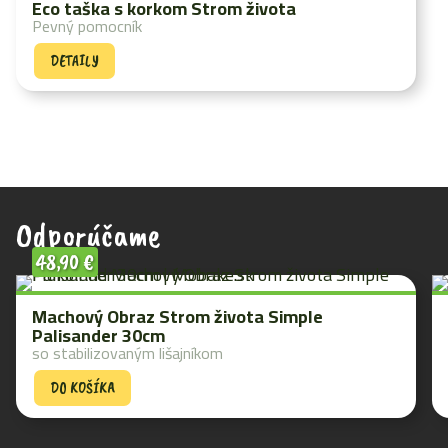
Eco taška s korkom Strom života
Pevný pomocník
DETAILY
Odporúčame
48,90
€
Machový Obraz Strom života Simple
Palisander 30cm
so stabilizovaným lišajníkom
DO KOŠÍKA