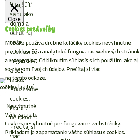
Vitaj! Cíť
sa tu ako
Close
doma a
Cookies predvoľby
ochutnaj
naše
Mobake používa drobné koláčiky cookies nevyhnutné
cookies. Sú
pre technické a analytické fungovanie webových stránok
a retargeting. Odkliknutím súhlasíš s ich použitím, ako aj
vegánske
so zberom Tvojich údajov. Prečítaj si viac
a bez
na tomto odkaze
.
lepku.
Nevyhnutné
Používame
cookies,
Nevyhnutné
ktoré ti
Vždy zapnuté
neuškodia.
Cookies nevyhnutné pre fungovanie webstránky.
Prečítaj si
Príkladom je zapamätanie vášho súhlasu s cookies.
viac