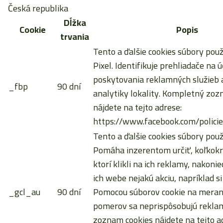
Česká republika
Dĺžka
Cookie
Popis
trvania
Tento a ďalšie cookies súbory pou
Pixel. Identifikuje prehliadače na ú
poskytovania reklamných služieb a
_fbp
90 dní
analytiky lokality. Kompletný zoz
nájdete na tejto adrese:
https://www.facebook.com/policie
Tento a ďalšie cookies súbory použ
Pomáha inzerentom určiť, koľkokrá
ktorí klikli na ich reklamy, nakoni
ich webe nejakú akciu, napríklad si
_gcl_au
90 dní
Pomocou súborov cookie na meran
pomerov sa neprispôsobujú rekla
zoznam cookies nájdete na tejto a