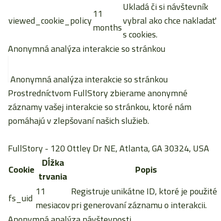
Ukladá či si návštevník
11
viewed_cookie_policy
vybral ako chce nakladať
months
s cookies.
Anonymná analýza interakcie so stránkou
Anonymná analýza interakcie so stránkou
Prostredníctvom FullStory zbierame anonymné
záznamy vašej interakcie so stránkou, ktoré nám
pomáhajú v zlepšovaní našich služieb.
FullStory
- 120 Ottley Dr NE, Atlanta, GA 30324, USA
Dĺžka
Cookie
Popis
trvania
11
Registruje unikátne ID, ktoré je použité
fs_uid
mesiacov
pri generovaní záznamu o interakcii.
Anonymná analýza návštevnosti