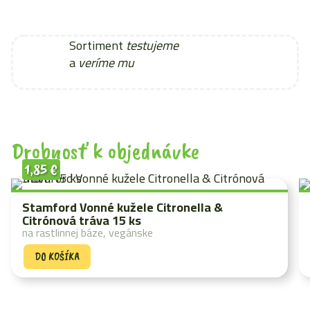
Sortiment
testujeme
a
veríme mu
Drobnosť k objednávke
1,85
€
Stamford Vonné kužele Citronella &
Citrónová tráva 15 ks
na rastlinnej báze, vegánske
DO KOŠÍKA