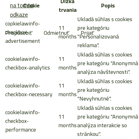
Dĺžka
na tomto
Cookie
Popis
trvania
odkaze
Ukladá súhlas s cookies
cookielawinfo-
.
11
pre kategóriu
checkbox-
Prispôsobiť
Odmietnuť
Prijať
months
"Personalizovaná
advertisement
reklama".
Ukladá súhlas s cookies
cookielawinfo-
11
pre kategóriu "Anonymná
checkbox-analytics
months
analýza návštevnosti".
Ukladá súhlas s cookies
cookielawinfo-
11
pre kategóriu
checkbox-necessary
months
"Nevyhnutné".
Ukladá súhlas s cookies
cookielawinfo-
11
pre kategóriu "Anonymná
checkbox-
months
analýza interakcie so
performance
stránkou".