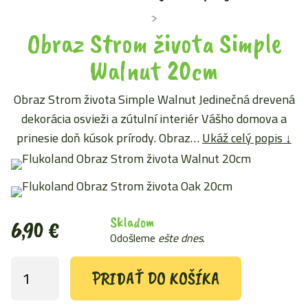
Obraz Strom života Simple
Walnut 20cm
Obraz Strom života Simple Walnut Jedinečná drevená
dekorácia osvieži a zútulní interiér Vášho domova a
prinesie doň kúsok prírody. Obraz…
Ukáž celý popis ↓
Skladom
6,90
€
Odošleme
ešte dnes
.
PRIDAŤ DO KOŠÍKA
množstvo
Obraz