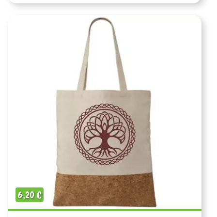
6,20
€