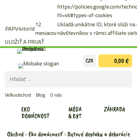
https://policies.google.com/techn
hl=sk#types-of-cookies
12
Ukladá unikátne ID, ktoré slúži na
PAPVisitorId
mesiacov
návštevníkov v rámci affiliate siete
ULOŽIŤ A PRIJAŤ
Preskočiť
0,00 €
CZK
na
obsah
Hľadať:
ODOS
VYHĽ
Veľkoobchod
Blog
O nás
FOR
EKO
MÓDA
ZÁHRADA
DOMÁCNOSŤ
& BYT
Obchod
Eko domácnosť
Bytové doplnky a dekorácie