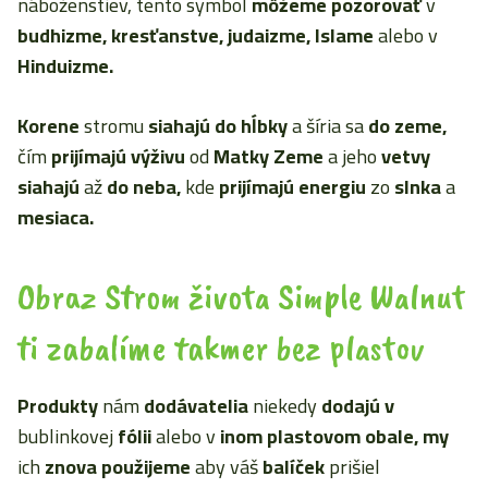
náboženstiev, tento symbol
môžeme pozorovať
v
budhizme, kresťanstve, judaizme, Islame
alebo v
Hinduizme.
Korene
stromu
siahajú do hĺbky
a šíria sa
do zeme,
čím
prijímajú výživu
od
Matky Zeme
a jeho
vetvy
siahajú
až
do neba,
kde
prijímajú energiu
zo
slnka
a
mesiaca.
Obraz Strom života Simple Walnut
ti zabalíme takmer bez plastov
Produkty
nám
dodávatelia
niekedy
dodajú
v
bublinkovej
fólii
alebo v
inom plastovom obale, my
ich
znova použijeme
aby váš
balíček
prišiel