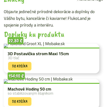
Objavte jedinečné prírodné dekorácie a doplnky do
Vášho bytu, kancelárie či kaviarne! FlukoLand je
spojenie prírody a interiéru.
Doplnky ku produktu
22,80
€
3D Postavička strom Maxi 15cm
3D tlač
DO KOŠÍKA
154,90
€
Machové Hodiny 50 cm
so stabilizovaným lišajníkom
DO KOŠÍKA