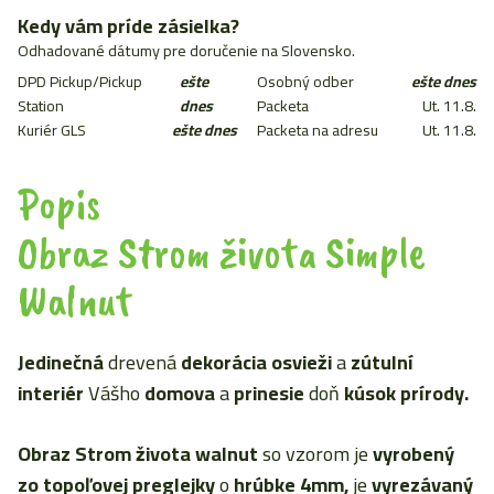
Strom
života
Kedy vám príde zásielka?
Simple
Odhadované dátumy pre doručenie na Slovensko.
Walnut
DPD Pickup/Pickup
ešte
Osobný odber
ešte dnes
20cm
Station
dnes
Packeta
Ut. 11.8.
Kuriér GLS
ešte dnes
Packeta na adresu
Ut. 11.8.
Popis
Obraz Strom života Simple
Walnut
Jedinečná
drevená
dekorácia osvieži
a
zútulní
interiér
Vášho
domova
a
prinesie
doň
kúsok prírody.
Obraz Strom života walnut
so vzorom je
vyrobený
zo topoľovej preglejky
o
hrúbke 4mm,
je
vyrezávaný