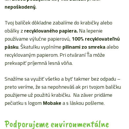
nepoškodený.
Tvoj balíček dôkladne zabalíme do krabičky alebo
obálky z
recyklovaného papiera.
Na lepenie
používame výlučne papierovú,
100% recyklovateľnú
pásku
. Škatulku vyplníme
pilinami zo smreka
alebo
recyklovaným papierom. Pri otváraní Ťa môže
prekvapiť príjemná lesná vôňa.
Snažíme sa využiť všetko a byť takmer bez odpadu –
preto veríme, že sa nepohneváš ak pri tvojom balíčku
použijeme už použitú krabičku. Na záver pridáme
pečiatku s logom
Mobake
a s láskou pošleme.
Podporujeme environmentálne