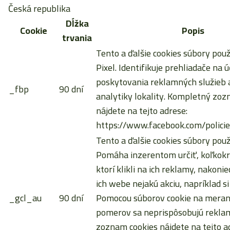
Česká republika
Dĺžka
Cookie
Popis
trvania
Tento a ďalšie cookies súbory pou
Pixel. Identifikuje prehliadače na ú
poskytovania reklamných služieb a
_fbp
90 dní
analytiky lokality. Kompletný zoz
nájdete na tejto adrese:
https://www.facebook.com/policie
Tento a ďalšie cookies súbory použ
Pomáha inzerentom určiť, koľkokrá
ktorí klikli na ich reklamy, nakoni
ich webe nejakú akciu, napríklad si
_gcl_au
90 dní
Pomocou súborov cookie na meran
pomerov sa neprispôsobujú rekla
zoznam cookies nájdete na tejto a