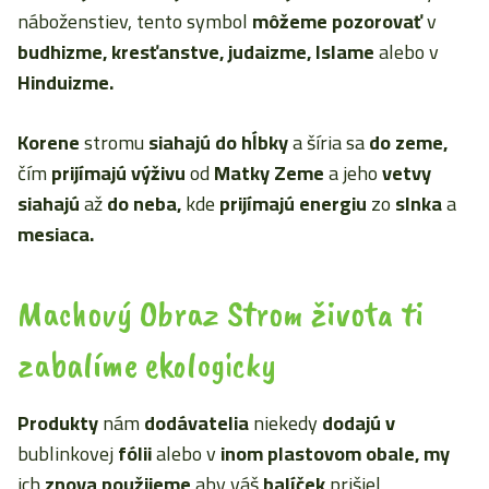
náboženstiev, tento symbol
môžeme pozorovať
v
budhizme, kresťanstve, judaizme, Islame
alebo v
Hinduizme.
Korene
stromu
siahajú do hĺbky
a šíria sa
do zeme,
čím
prijímajú výživu
od
Matky Zeme
a jeho
vetvy
siahajú
až
do neba,
kde
prijímajú energiu
zo
slnka
a
mesiaca.
Machový Obraz Strom života ti
zabalíme ekologicky
Produkty
nám
dodávatelia
niekedy
dodajú
v
bublinkovej
fólii
alebo v
inom plastovom obale, my
ich
znova použijeme
aby váš
balíček
prišiel