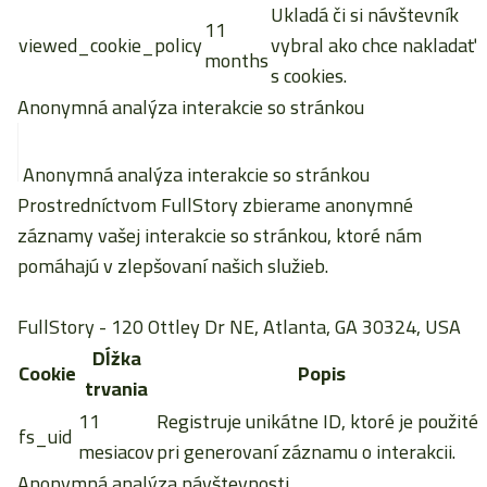
Ukladá či si návštevník
11
viewed_cookie_policy
vybral ako chce nakladať
months
s cookies.
Anonymná analýza interakcie so stránkou
Anonymná analýza interakcie so stránkou
Prostredníctvom FullStory zbierame anonymné
záznamy vašej interakcie so stránkou, ktoré nám
pomáhajú v zlepšovaní našich služieb.
FullStory
- 120 Ottley Dr NE, Atlanta, GA 30324, USA
Dĺžka
Cookie
Popis
trvania
11
Registruje unikátne ID, ktoré je použité
fs_uid
mesiacov
pri generovaní záznamu o interakcii.
Anonymná analýza návštevnosti