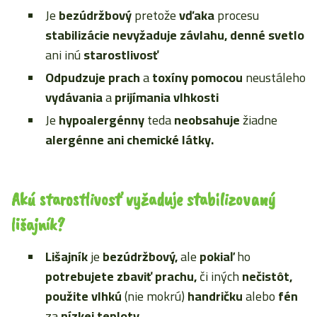
Je
bezúdržbový
pretože
vďaka
procesu
stabilizácie nevyžaduje závlahu, denné svetlo
ani inú
starostlivosť
Odpudzuje prach
a
toxíny pomocou
neustáleho
vydávania
a
prijímania vlhkosti
Je
hypoalergénny
teda
neobsahuje
žiadne
alergénne ani chemické látky.
Akú starostlivosť vyžaduje stabilizovaný
lišajník?
Lišajník
je
bezúdržbový,
ale
pokiaľ
ho
potrebujete zbaviť prachu,
či iných
nečistôt,
použite vlhkú
(nie mokrú)
handričku
alebo
fén
za
nízkej teploty