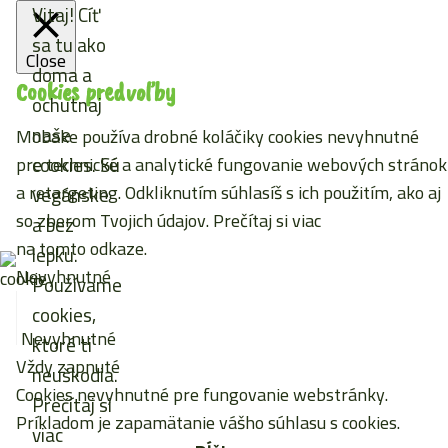
Vitaj! Cíť
sa tu ako
Close
doma a
Cookies predvoľby
ochutnaj
naše
Mobake používa drobné koláčiky cookies nevyhnutné
cookies. Sú
pre technické a analytické fungovanie webových stránok
a retargeting. Odkliknutím súhlasíš s ich použitím, ako aj
vegánske
so zberom Tvojich údajov. Prečítaj si viac
a bez
na tomto odkaze
.
lepku.
Nevyhnutné
Používame
cookies,
Nevyhnutné
ktoré ti
Vždy zapnuté
neuškodia.
Cookies nevyhnutné pre fungovanie webstránky.
Prečítaj si
Príkladom je zapamätanie vášho súhlasu s cookies.
viac