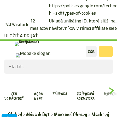
https://policies.google.com/techn
hl=sk#types-of-cookies
12
Ukladá unikátne ID, ktoré slúži na
PAPVisitorId
mesiacov
návštevníkov v rámci affiliate siete
ULOŽIŤ A PRIJAŤ
Preskočiť
CZK
na
Hľadať:
obsah
ODOS
VYHĽ
FOR
EKO
MÓDA
ZÁHRADA
PRÍRODNÁ
VÝPRED
DOMÁCNOSŤ
& BYT
KOZMETIKA
Obchod
Móda & Byt
Machové Obrazy
Machový