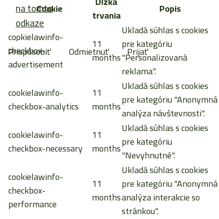
Dĺžka
na tomto
Cookie
Popis
trvania
odkaze
Ukladá súhlas s cookies
cookielawinfo-
.
11
pre kategóriu
checkbox-
Prispôsobiť
Odmietnuť
Prijať
months
"Personalizovaná
advertisement
reklama".
Ukladá súhlas s cookies
cookielawinfo-
11
pre kategóriu "Anonymná
checkbox-analytics
months
analýza návštevnosti".
Ukladá súhlas s cookies
cookielawinfo-
11
pre kategóriu
checkbox-necessary
months
"Nevyhnutné".
Ukladá súhlas s cookies
cookielawinfo-
11
pre kategóriu "Anonymná
checkbox-
months
analýza interakcie so
performance
stránkou".