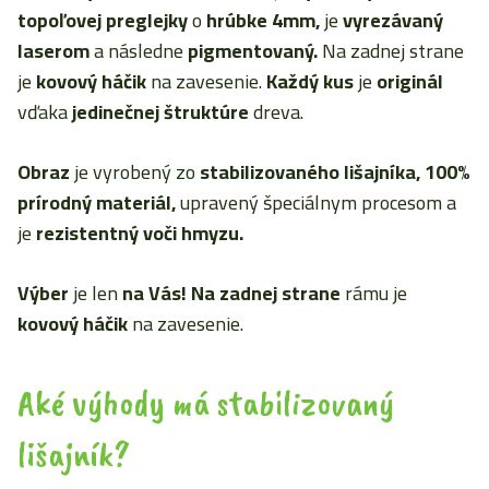
topoľovej preglejky
o
hrúbke 4mm,
je
vyrezávaný
laserom
a následne
pigmentovaný.
Na zadnej strane
je
kovový háčik
na zavesenie.
Každý kus
je
originál
vďaka
jedinečnej štruktúre
dreva.
Obraz
je vyrobený zo
stabilizovaného lišajníka,
100%
prírodný materiál,
upravený špeciálnym procesom a
je
rezistentný voči hmyzu.
Výber
je len
na Vás! Na zadnej strane
rámu je
kovový háčik
na zavesenie.
Aké výhody má stabilizovaný
lišajník?