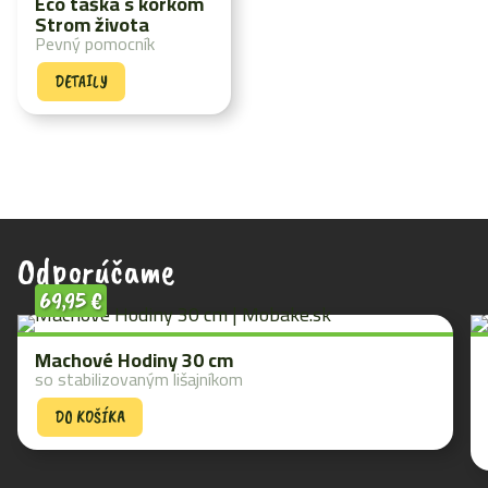
Eco taška s korkom
Strom života
Pevný pomocník
DETAILY
Odporúčame
69,95
€
Machové Hodiny 30 cm
so stabilizovaným lišajníkom
DO KOŠÍKA