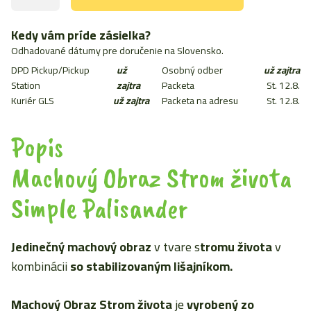
Machový
Obraz
Strom
Kedy vám príde zásielka?
života
Odhadované dátumy pre doručenie na Slovensko.
Simple
DPD Pickup/Pickup
už
Osobný odber
už zajtra
Palisander
30cm
Station
zajtra
Packeta
St. 12.8.
Kuriér GLS
už zajtra
Packeta na adresu
St. 12.8.
Popis
Machový Obraz Strom života
Simple Palisander
Jedinečný machový obraz
v tvare s
tromu života
v
kombinácii
so stabilizovaným lišajníkom.
Machový Obraz Strom života
je
vyrobený zo