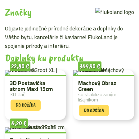
Značky
Objavte jedinečné prírodné dekorácie a doplnky do
Vášho bytu, kancelárie či kaviarne! FlukoLand je
spojenie prírody a interiéru.
Doplnky ku produktu
22,80
€
369,90
€
3D Postavička
Machový Obraz
strom Maxi 15cm
Green
3D tlač
so stabilizovaným
lišajníkom
DO KOŠÍKA
DO KOŠÍKA
6,20
€