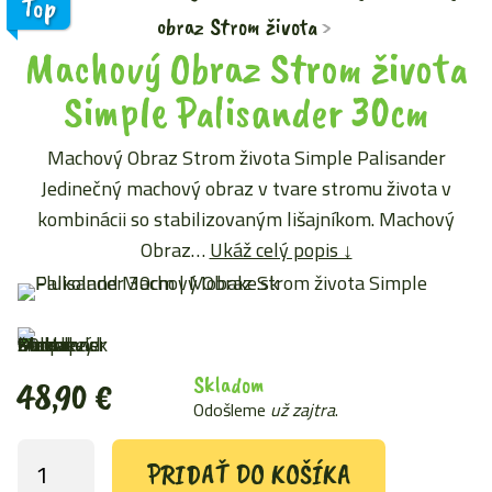
Top
obraz Strom života
Machový Obraz Strom života
Simple Palisander 30cm
Machový Obraz Strom života Simple Palisander
Jedinečný machový obraz v tvare stromu života v
kombinácii so stabilizovaným lišajníkom. Machový
Obraz…
Ukáž celý popis ↓
Skladom
48,90
€
Odošleme
už zajtra
.
PRIDAŤ DO KOŠÍKA
množstvo