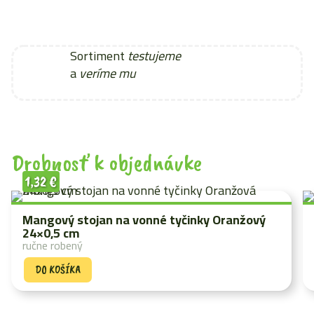
Sortiment
testujeme
a
veríme mu
Drobnosť k objednávke
1,32
€
Mangový stojan na vonné tyčinky Oranžový
24×0,5 cm
ručne robený
DO KOŠÍKA