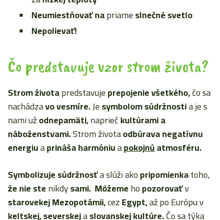
Neumiestňovať na
priame
slnečné svetlo
Nepolievať!
Čo predstavuje vzor strom života?
Strom života
predstavuje
prepojenie všetkého,
čo sa
nachádza
vo vesmíre.
Je
symbolom súdržnosti
a je s
nami už
odnepamäti,
naprieč
kultúrami a
náboženstvami.
Strom života
odbúrava negatívnu
energiu
a
prináša harmóniu
a
pokojnú
atmosféru.
Symbolizuje súdržnosť
a slúži ako
pripomienka
toho,
že nie ste
nikdy
sami.
Môžeme
ho
pozorovať
v
starovekej Mezopotámii,
cez
Egypt,
až po Európu v
keltskej, severskej
a
slovanskej kultúre.
Čo sa týka