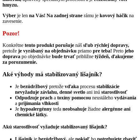
hmyzu.
Výber
je len
na Vás! Na zadnej strane
rámu je
kovový háčik
na
zavesenie.
Pozor!
Konkrétne
tento produkt porušuje
náš
sľub rýchlej dopravy,
pretože
je vyrábaný na objednávku
priamo
pre teba!
Preto
jeho
doprava
po objednávke
bude trvať
približne
týždeň, ďakujeme
za
porozumenie.
Aké výhody má stabilizovaný lišajník?
Je
bezúdržbový
pretože
vďaka
procesu
stabilizácie
nevyžaduje závlahu, denné svetlo
ani inú
starostlivosť
Odpudzuje prach
a
toxíny pomocou
neustáleho
vydávania
a
prijímania vlhkosti
Je
hypoalergénny
teda
neobsahuje
žiadne
alergénne ani
chemické látky.
Akú starostlivosť vyžaduje stabilizovaný lišajník?
Lišajník
je
bezúdržbový,
ale
pokiaľ
ho
potrebujete zbaviť