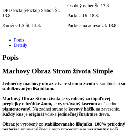
Osobný odber
Št. 13.8.
DPD Pickup/Pickup Station
Št.
13.8.
Packeta
Ut. 18.8.
Kuriér GLS
Št. 13.8.
Packeta na adresu
Ut. 18.8.
Popis
Detaily
Popis
Machový Obraz Strom života Simple
Jedinečný machový obraz
v tvare s
tromu života
v kombinácii
so
stabilizovaným lišajníkom.
Machový Obraz Strom života
je
vyrobený zo topoľovej
preglejky
o
hrúbke 4mm,
je
vyrezávaný laserom
a následne
pigmentovaný.
Na zadnej strane je
kovový háčik
na zavesenie.
Každý kus
je
originál
vďaka
jedinečnej štruktúre
dreva.
Obraz
je vyrobený zo
stabilizovaného lišajníka,
100% prírodný
materiál,
upravený špeciálnym procesom a je
rezistentný voči