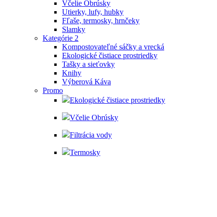
Včelie Obrúsky
Utierky, lufy, hubky
Fľaše, termosky, hrnčeky
Slamky
Kategórie 2
Kompostovateľné sáčky a vrecká
Ekologické čistiace prostriedky
Tašky a sieťovky
Knihy
Výberová Káva
Promo
Ekologické čistiace prostriedky
Včelie Obrúsky
Filtrácia vody
Termosky