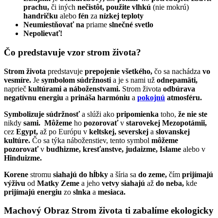
prachu,
či iných
nečistôt, použite vlhkú
(nie mokrú)
handričku
alebo
fén
za
nízkej teploty
Neumiestňovať na
priame
slnečné svetlo
Nepolievať!
Čo predstavuje vzor strom života?
Strom života
predstavuje
prepojenie všetkého,
čo sa nachádza
vo
vesmíre.
Je
symbolom súdržnosti
a je s nami už
odnepamäti,
naprieč
kultúrami a náboženstvami.
Strom života
odbúrava
negatívnu energiu
a
prináša harmóniu
a
pokojnú
atmosféru.
Symbolizuje súdržnosť
a slúži ako
pripomienka
toho,
že nie ste
nikdy
sami.
Môžeme
ho
pozorovať
v
starovekej Mezopotámii,
cez
Egypt,
až po Európu v
keltskej, severskej
a
slovanskej
kultúre.
Čo sa týka náboženstiev, tento symbol
môžeme
pozorovať
v
budhizme, kresťanstve, judaizme, Islame
alebo v
Hinduizme.
Korene
stromu
siahajú do hĺbky
a šíria sa
do zeme,
čím
prijímajú
výživu
od
Matky Zeme
a jeho
vetvy siahajú
až
do neba,
kde
prijímajú energiu
zo
slnka
a
mesiaca.
Machový Obraz Strom života ti zabalíme ekologicky