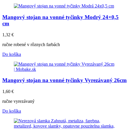
Mangový stojan na vonné tyčinky Modrý 24×0,5
cm
1,32
€
ručne robené v rôznych farbách
Do košíka
Mangový stojan na vonné tyčinky Vyrezávaný 26cm
1,60
€
ručne vyrezávaný
Do košíka