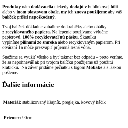
Produkty
nám
dodávatelia
niekedy
dodajú
v
bublinkovej
fólii
alebo v
inom plastovom obale, my
ich
znova použijeme
aby váš
balíček
prišiel
nepoškodený.
Tvoj balíček dôkladne zabalíme do krabičky alebo obálky
z
recyklovaného papiera.
Na lepenie používame výlučne
papierovú,
100% recyklovateľnú pásku
. Škatulku
vyplníme
pilinami zo smreka
alebo recyklovaným papierom. Pri
otváraní Ťa môže prekvapiť príjemná lesná vôňa.
Snažíme sa využiť všetko a byť takmer bez odpadu – preto veríme,
že sa nepohneváš ak pri tvojom balíčku použijeme už použitú
krabičku. Na záver pridáme pečiatku s logom
Mobake
a s láskou
pošleme.
Ďalšie informácie
Materiál:
stabilizovaný lišajník, preglejka, kovový háčik
Priemer:
90cm