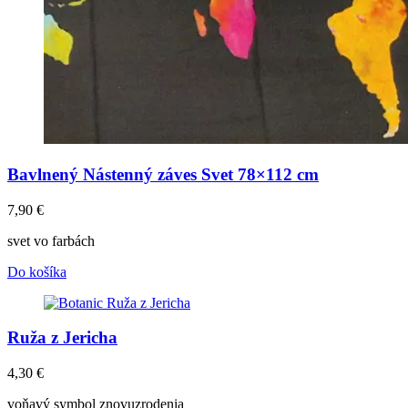
Bavlnený Nástenný záves Svet 78×112 cm
7,90
€
svet vo farbách
Do košíka
Ruža z Jericha
4,30
€
voňavý symbol znovuzrodenia