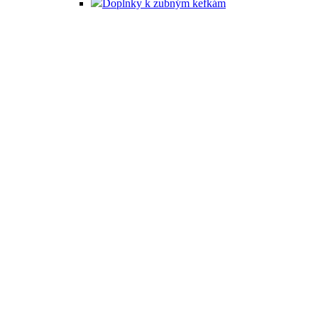
Doplnky k zubným kefkám