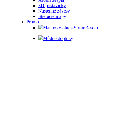
Aromaterapia
3D postavičky
Nástenné závesy
Stieracie mapy
Promo
Machový obraz Strom života
Módne doplnky