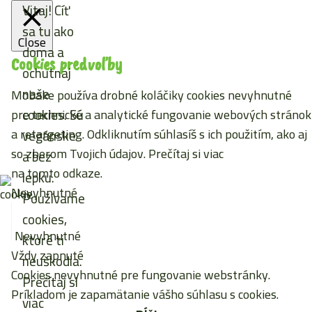
Vitaj! Cíť
sa tu ako
Close
doma a
Cookies predvoľby
ochutnaj
naše
Mobake používa drobné koláčiky cookies nevyhnutné
cookies. Sú
pre technické a analytické fungovanie webových stránok
a retargeting. Odkliknutím súhlasíš s ich použitím, ako aj
vegánske
so zberom Tvojich údajov. Prečítaj si viac
a bez
na tomto odkaze
.
lepku.
Nevyhnutné
Používame
cookies,
Nevyhnutné
ktoré ti
Vždy zapnuté
neuškodia.
Cookies nevyhnutné pre fungovanie webstránky.
Prečítaj si
Príkladom je zapamätanie vášho súhlasu s cookies.
viac