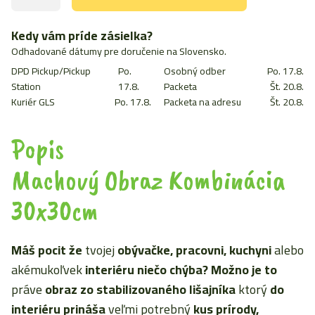
Machový
Obraz
Kombinácia
Kedy vám príde zásielka?
30x30cm
Odhadované dátumy pre doručenie na Slovensko.
DPD Pickup/Pickup
Po.
Osobný odber
Po. 17.8.
Station
17.8.
Packeta
Št. 20.8.
Kuriér GLS
Po. 17.8.
Packeta na adresu
Št. 20.8.
Popis
Machový Obraz Kombinácia
30x30cm
Máš pocit že
tvojej
obývačke, pracovni, kuchyni
alebo
akémukoľvek
interiéru niečo chýba? Možno je to
práve
obraz zo stabilizovaného lišajníka
ktorý
do
interiéru prináša
veľmi potrebný
kus prírody,