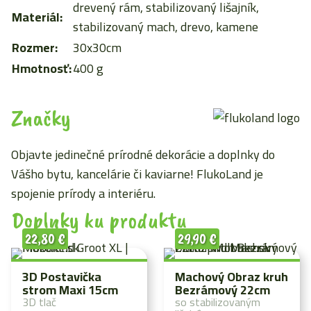
drevený rám, stabilizovaný lišajník,
Materiál:
stabilizovaný mach, drevo, kamene
Rozmer:
30x30cm
Hmotnosť:
400 g
Značky
Objavte jedinečné prírodné dekorácie a doplnky do
Vášho bytu, kancelárie či kaviarne! FlukoLand je
spojenie prírody a interiéru.
Doplnky ku produktu
22,80
€
29,90
€
3D Postavička
Machový Obraz kruh
strom Maxi 15cm
Bezrámový 22cm
3D tlač
so stabilizovaným