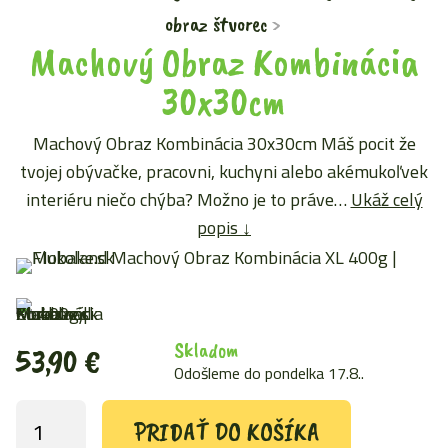
obraz štvorec
Machový Obraz Kombinácia
30x30cm
Machový Obraz Kombinácia 30x30cm Máš pocit že
tvojej obývačke, pracovni, kuchyni alebo akémukoľvek
interiéru niečo chýba? Možno je to práve…
Ukáž celý
popis ↓
Skladom
53,90
€
Odošleme do pondelka 17.8..
PRIDAŤ DO KOŠÍKA
množstvo