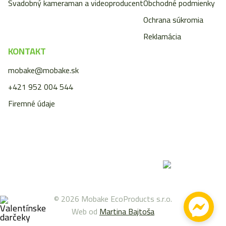
Svadobný kameraman a videoproducent
Obchodné podmienky
Ochrana súkromia
Reklamácia
KONTAKT
mobake@mobake.sk
+421 952 004 544
Firemné údaje
© 2026 Mobake EcoProducts s.r.o.
Web od
Martina Bajtoša