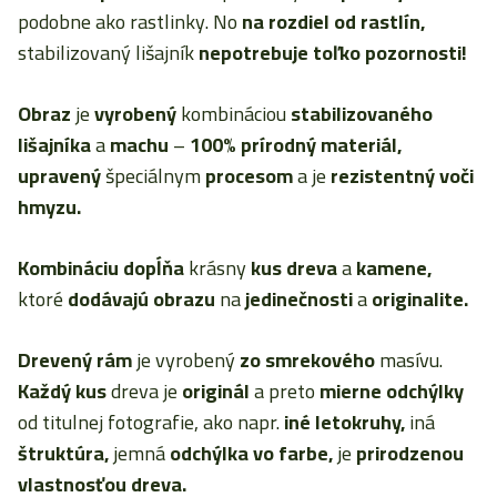
podobne ako rastlinky. No
na rozdiel od rastlín,
stabilizovaný lišajník
nepotrebuje toľko pozornosti!
Obraz
je
vyrobený
kombináciou
stabilizovaného
lišajníka
a
machu
–
100% prírodný materiál,
upravený
špeciálnym
procesom
a je
rezistentný voči
hmyzu.
Kombináciu dopĺňa
krásny
kus dreva
a
kamene,
ktoré
dodávajú obrazu
na
jedinečnosti
a
originalite.
Drevený rám
je vyrobený
zo smrekového
masívu.
Každý kus
dreva je
originál
a preto
mierne odchýlky
od titulnej fotografie, ako napr.
iné letokruhy,
iná
štruktúra,
jemná
odchýlka vo farbe,
je
prirodzenou
vlastnosťou dreva.