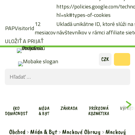
https://policies.google.com/techn
hl=sk#types-of-cookies
12
Ukladá unikátne ID, ktoré slúži na
PAPVisitorId
mesiacov
návštevníkov v rámci affiliate siete
ULOŽIŤ A PRIJAŤ
Preskočiť
CZK
na
Hľadať:
obsah
ODOS
VYHĽ
FOR
EKO
MÓDA
ZÁHRADA
PRÍRODNÁ
VÝPRED
DOMÁCNOSŤ
& BYT
KOZMETIKA
Obchod
Móda & Byt
Machové Obrazy
Machový