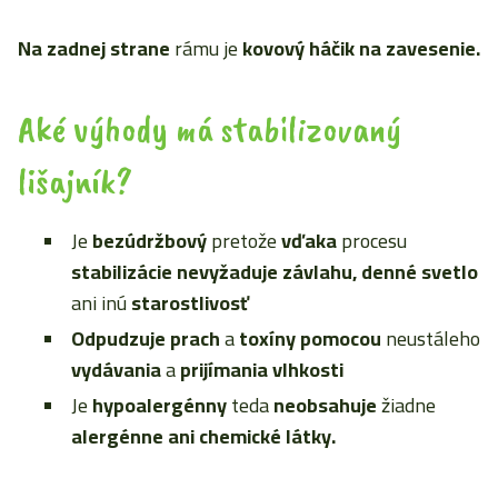
Na zadnej strane
rámu je
kovový háčik na zavesenie.
Aké výhody má stabilizovaný
lišajník?
Je
bezúdržbový
pretože
vďaka
procesu
stabilizácie nevyžaduje závlahu, denné svetlo
ani inú
starostlivosť
Odpudzuje prach
a
toxíny pomocou
neustáleho
vydávania
a
prijímania vlhkosti
Je
hypoalergénny
teda
neobsahuje
žiadne
alergénne ani chemické látky.