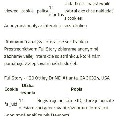
Ukladá či si návštevník
11
viewed_cookie_policy
vybral ako chce nakladať
months
s cookies.
Anonymná analýza interakcie so stránkou
Anonymná analýza interakcie so stránkou
Prostredníctvom FullStory zbierame anonymné
záznamy vašej interakcie so stránkou, ktoré nám
pomáhajú v zlepšovaní našich služieb.
FullStory
- 120 Ottley Dr NE, Atlanta, GA 30324, USA
Dĺžka
Cookie
Popis
trvania
11
Registruje unikátne ID, ktoré je použité
fs_uid
mesiacov
pri generovaní záznamu o interakcii.
Anonymná analýza návštevnosti