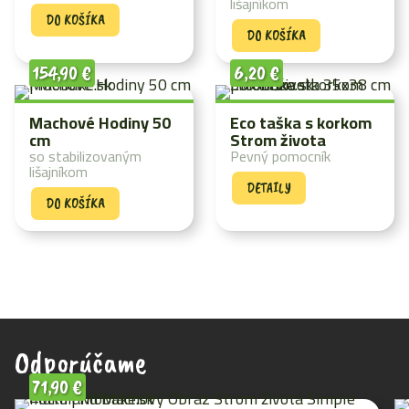
lišajníkom
DO KOŠÍKA
DO KOŠÍKA
154,90
€
6,20
€
Machové Hodiny 50
Eco taška s korkom
cm
Strom života
so stabilizovaným
Pevný pomocník
lišajníkom
DETAILY
DO KOŠÍKA
Odporúčame
71,90
€