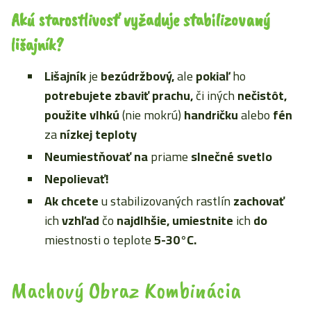
Akú starostlivosť vyžaduje stabilizovaný
lišajník?
Lišajník
je
bezúdržbový,
ale
pokiaľ
ho
potrebujete zbaviť prachu,
či iných
nečistôt,
použite vlhkú
(nie mokrú)
handričku
alebo
fén
za
nízkej teploty
Neumiestňovať na
priame
slnečné svetlo
Nepolievať!
Ak chcete
u stabilizovaných rastlín
zachovať
ich
vzhľad
čo
najdlhšie, umiestnite
ich
do
miestnosti o teplote
5-30°C.
Machový Obraz Kombinácia