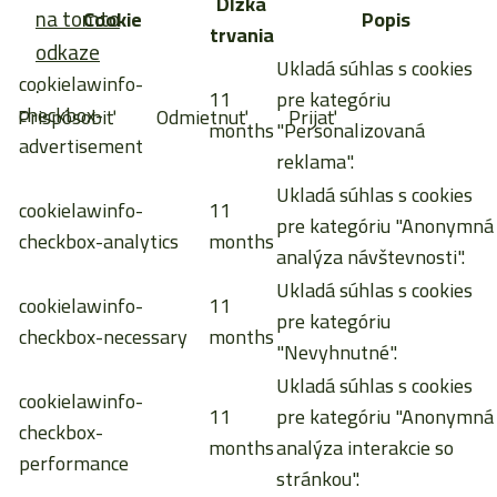
Dĺžka
na tomto
Cookie
Popis
trvania
odkaze
Ukladá súhlas s cookies
cookielawinfo-
.
11
pre kategóriu
checkbox-
Prispôsobiť
Odmietnuť
Prijať
months
"Personalizovaná
advertisement
reklama".
Ukladá súhlas s cookies
cookielawinfo-
11
pre kategóriu "Anonymná
checkbox-analytics
months
analýza návštevnosti".
Ukladá súhlas s cookies
cookielawinfo-
11
pre kategóriu
checkbox-necessary
months
"Nevyhnutné".
Ukladá súhlas s cookies
cookielawinfo-
11
pre kategóriu "Anonymná
checkbox-
months
analýza interakcie so
performance
stránkou".