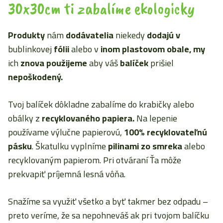
30x30cm ti zabalíme ekologicky
Produkty
nám
dodávatelia
niekedy
dodajú
v
bublinkovej
fólii
alebo v
inom plastovom obale, my
ich
znova použijeme
aby váš
balíček
prišiel
nepoškodený.
Tvoj balíček dôkladne zabalíme do krabičky alebo
obálky z
recyklovaného papiera.
Na lepenie
používame výlučne papierovú,
100% recyklovateľnú
pásku
. Škatulku vyplníme
pilinami zo smreka
alebo
recyklovaným papierom. Pri otváraní Ťa môže
prekvapiť príjemná lesná vôňa.
Snažíme sa využiť všetko a byť takmer bez odpadu –
preto veríme, že sa nepohneváš ak pri tvojom balíčku