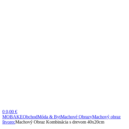
0
0,00 €
MOBAKE
Obchod
Móda & Byt
Machové Obrazy
Machový obraz
štvorec
Machový Obraz Kombinácia s drevom 40x20cm