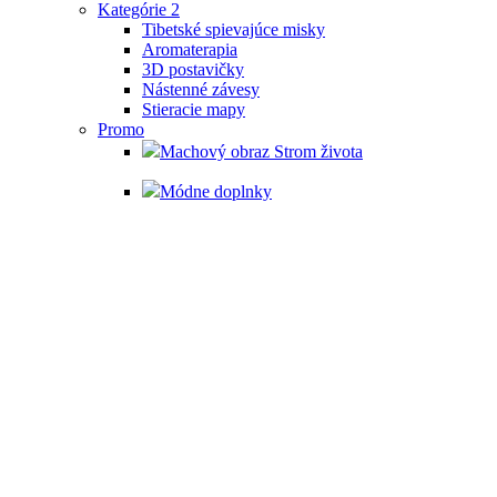
Kategórie 2
Tibetské spievajúce misky
Aromaterapia
3D postavičky
Nástenné závesy
Stieracie mapy
Promo
Machový obraz Strom života
Módne doplnky