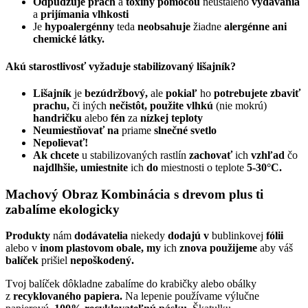
Odpudzuje prach
a
toxíny pomocou
neustáleho
vydávania
a
prijímania vlhkosti
Je
hypoalergénny
teda
neobsahuje
žiadne
alergénne ani
chemické látky.
Akú starostlivosť vyžaduje stabilizovaný lišajník?
Lišajník
je
bezúdržbový,
ale
pokiaľ
ho
potrebujete zbaviť
prachu,
či iných
nečistôt, použite vlhkú
(nie mokrú)
handričku
alebo
fén
za
nízkej teploty
Neumiestňovať na
priame
slnečné svetlo
Nepolievať!
Ak chcete
u stabilizovaných rastlín
zachovať
ich
vzhľad
čo
najdlhšie, umiestnite
ich
do
miestnosti o teplote
5-30°C.
Machový Obraz Kombinácia s drevom plus ti
zabalíme ekologicky
Produkty
nám
dodávatelia
niekedy
dodajú
v
bublinkovej
fólii
alebo v
inom plastovom obale, my
ich
znova použijeme
aby váš
balíček
prišiel
nepoškodený.
Tvoj balíček dôkladne zabalíme do krabičky alebo obálky
z
recyklovaného papiera.
Na lepenie používame výlučne