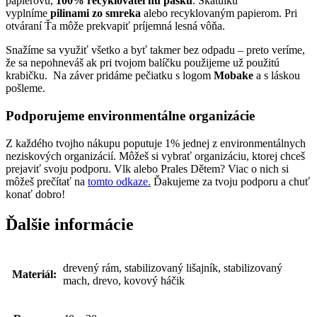
papierovú,
100% recyklovateľnú pásku
. Škatulku
vyplníme
pilinami zo smreka
alebo recyklovaným papierom. Pri
otváraní Ťa môže prekvapiť príjemná lesná vôňa.
Snažíme sa využiť všetko a byť takmer bez odpadu – preto veríme,
že sa nepohneváš ak pri tvojom balíčku použijeme už použitú
krabičku. Na záver pridáme pečiatku s logom
Mobake
a s láskou
pošleme.
Podporujeme environmentálne organizácie
Z každého tvojho nákupu poputuje 1% jednej z environmentálnych
neziskových organizácií. Môžeš si vybrať organizáciu, ktorej chceš
prejaviť svoju podporu. Vlk alebo Prales Dětem? Viac o nich si
môžeš prečítať na
tomto odkaze.
Ďakujeme za tvoju podporu a chuť
konať dobro!
Ďalšie informácie
drevený rám, stabilizovaný lišajník, stabilizovaný
Materiál:
mach, drevo, kovový háčik