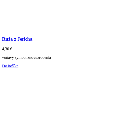
Ruža z Jericha
4,30
€
voňavý symbol znovuzrodenia
Do košíka