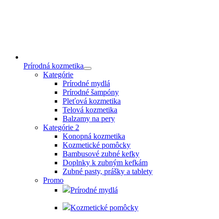
Prírodná kozmetika
Kategórie
Prírodné mydlá
Prírodné šampóny
Pleťová kozmetika
Telová kozmetika
Balzamy na pery
Kategórie 2
Konopná kozmetika
Kozmetické pomôcky
Bambusové zubné kefky
Doplnky k zubným kefkám
Zubné pasty, prášky a tablety
Promo
Prírodné mydlá
Kozmetické pomôcky