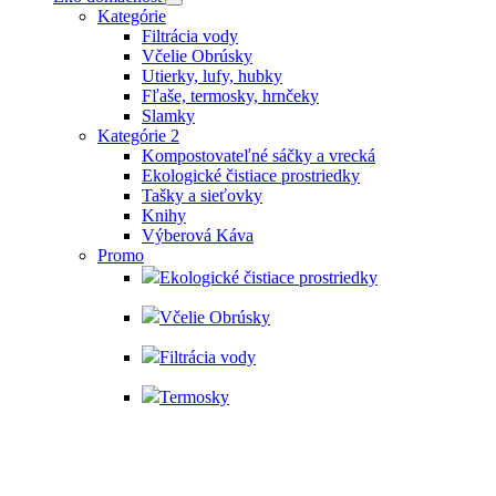
Kategórie
Filtrácia vody
Včelie Obrúsky
Utierky, lufy, hubky
Fľaše, termosky, hrnčeky
Slamky
Kategórie 2
Kompostovateľné sáčky a vrecká
Ekologické čistiace prostriedky
Tašky a sieťovky
Knihy
Výberová Káva
Promo
Ekologické čistiace prostriedky
Včelie Obrúsky
Filtrácia vody
Termosky