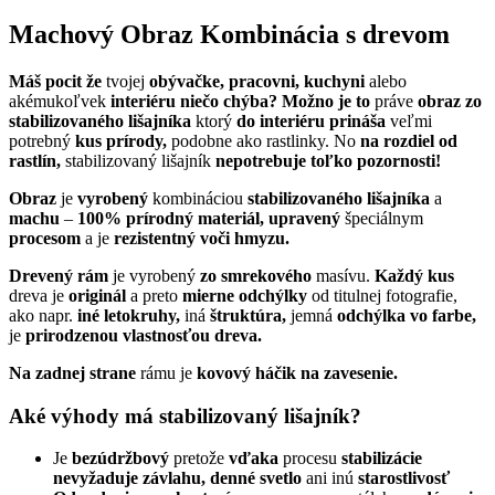
Machový Obraz Kombinácia s drevom
Máš pocit že
tvojej
obývačke, pracovni, kuchyni
alebo
akémukoľvek
interiéru niečo chýba? Možno je to
práve
obraz zo
stabilizovaného lišajníka
ktorý
do interiéru prináša
veľmi
potrebný
kus prírody,
podobne ako rastlinky. No
na rozdiel od
rastlín,
stabilizovaný lišajník
nepotrebuje toľko pozornosti!
Obraz
je
vyrobený
kombináciou
stabilizovaného lišajníka
a
machu
–
100% prírodný materiál, upravený
špeciálnym
procesom
a je
rezistentný voči hmyzu.
Drevený rám
je vyrobený
zo smrekového
masívu.
Každý kus
dreva je
originál
a preto
mierne odchýlky
od titulnej fotografie,
ako napr.
iné letokruhy,
iná
štruktúra,
jemná
odchýlka vo farbe,
je
prirodzenou vlastnosťou dreva.
Na zadnej strane
rámu je
kovový háčik na zavesenie.
Aké výhody má stabilizovaný lišajník?
Je
bezúdržbový
pretože
vďaka
procesu
stabilizácie
nevyžaduje závlahu, denné svetlo
ani inú
starostlivosť