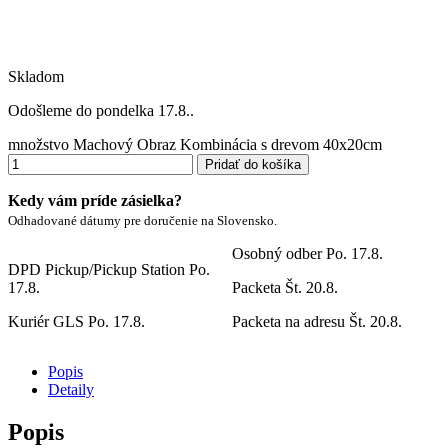
Skladom
Odošleme do pondelka 17.8..
množstvo Machový Obraz Kombinácia s drevom 40x20cm
Pridať do košíka
Kedy vám príde zásielka?
Odhadované dátumy pre doručenie na Slovensko.
Osobný odber
Po. 17.8.
DPD Pickup/Pickup Station
Po.
17.8.
Packeta
Št. 20.8.
Kuriér GLS
Po. 17.8.
Packeta na adresu
Št. 20.8.
Popis
Detaily
Popis