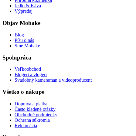
Prírodná kozmetika
Jedlo & Káva
Výpredaj
Objav Mobake
Blog
Píšu o nás
Sme Mobake
Spolupráca
Veľkoobchod
Blogeri a vlogeri
Svadobný kameraman a videoproducent
Všetko o nákupe
Doprava a platba
Často kladené otázky
Obchodné podmienky
Ochrana súkromia
Reklamácia