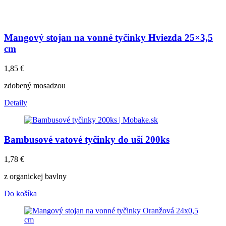
Mangový stojan na vonné tyčinky Hviezda 25×3,5
cm
1,85
€
zdobený mosadzou
Detaily
Bambusové vatové tyčinky do uší 200ks
1,78
€
z organickej bavlny
Do košíka