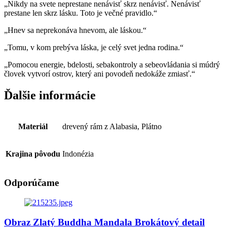
„Nikdy na svete neprestane nenávisť skrz nenávisť. Nenávisť
prestane len skrz lásku. Toto je večné pravidlo.“
„Hnev sa neprekonáva hnevom, ale láskou.“
„Tomu, v kom prebýva láska, je celý svet jedna rodina.“
„Pomocou energie, bdelosti, sebakontroly a sebeovládania si múdrý
človek vytvorí ostrov, který ani povodeň nedokáže zmiasť.“
Ďalšie informácie
Materiál
drevený rám z Alabasia, Plátno
Krajina pôvodu
Indonézia
Odporúčame
Obraz Zlatý Buddha Mandala Brokátový detail