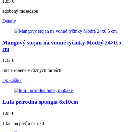
1,85
€
zdobený mosadzou
Detaily
Mangový stojan na vonné tyčinky Modrý 24×0,5
cm
1,32
€
ručne robené v rôznych farbách
Do košíka
Lufa prírodná špongia 6x10cm
1,95
€
1 ks
|
na pleť a na riad