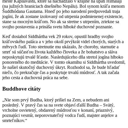
meste Kapilavastu, ktoré sa nachádzalo v krajine na úpätí Himalájí
(na južných hraniciach dnešného Nepálu). Bol synom kráľa menom
Šuddhódana Gautama. Hneď po jeho narodení predpovedali traja
jogíni, že ak zostane izolovaný od utrpenia podmienenej existencie,
stane sa mocným kráľom. No ak sa stretne s utrpením, zriekne sa
svojho postavenia a prináša svetu hlboké duchovné poznanie.
Keď dosiahol Siddhártha vek 29 rokov, opustil hradby svojho
kráľovského paláca a v jeho okolí prvýkrát videl chorých, starých a
mŕtvych ľudí. Toto stretnutie mu ukázalo, že choroby, starnutie a
smrť sú súčasťou života každého človeka a že bohatstvo a sláva
neposkytujú trvalé šťastie. Nasledujúceho dňa stretol jogína hlboko
ponoreného do meditácie. V tomto okamihu si Siddhártha uvedomil,
že našiel skutočný duchovný úkryt. Rozhodol sa, že bude hľadať
niečo, čo prekračuje čas a poskytuje trvalú múdrosť. A tak začala
jeho cesta a duchovná práca na sebe.
Buddhove citáty
„Nie som prvý Budha, ktorý prišiel na Zem, a nebudem ani
posledný. V pravý čas sa na svete objaví ďalší Budha – Svätý,
vrcholne osvietený, obdarený múdrosťou v konaní, priaznivý,
poznajúci vesmír, neporovnateľný vodca ľudí, majster anjelov a
smrteľníkov.“