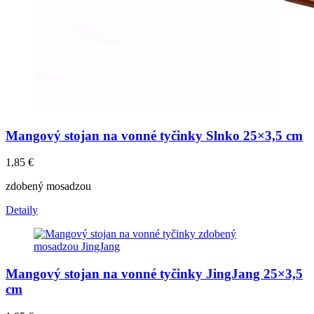
Mangový stojan na vonné tyčinky Slnko 25×3,5 cm
1,85
€
zdobený mosadzou
Detaily
Mangový stojan na vonné tyčinky JingJang 25×3,5
cm