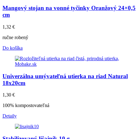
Mangový stojan na vonné tyčinky Oranžový 24×0,5
cm
1,32
€
ručne robený
Do košíka
Univerzálna umývateľná utierka na riad Natural
18x20cm
1,30
€
100% kompostovateľná
Detaily
Stabilizovaný lišajník 10 g