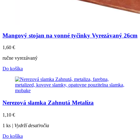
Mangový stojan na vonné tyčinky Vyrezávaný 26cm
1,60
€
ručne vyrezávaný
Do košíka
Nerezová slamka Zahnutá Metalíza
1,10
€
1 ks
| Vydrží desaťročia
Do košíka