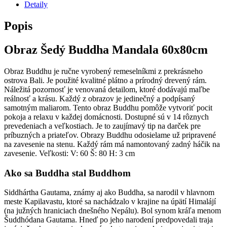
Detaily
Popis
Obraz Šedý Buddha Mandala 60x80cm
Obraz Buddhu je ručne vyrobený remeselníkmi z prekrásneho
ostrova Bali. Je použité kvalitné plátno a prírodný drevený rám.
Náležitá pozornosť je venovaná detailom, ktoré dodávajú maľbe
reálnosť a krásu. Každý z obrazov je jedinečný a podpísaný
samotným maliarom. Tento obraz Buddhu pomôže vytvoriť pocit
pokoja a relaxu v každej domácnosti. Dostupné sú v 14 rôznych
prevedeniach a veľkostiach. Je to zaujímavý tip na darček pre
príbuzných a priateľov. Obrazy Buddhu odosielame už pripravené
na zavesenie na stenu. Každý rám má namontovaný zadný háčik na
zavesenie. Veľkosti: V: 60 Š: 80 H: 3 cm
Ako sa Buddha stal Buddhom
Siddhártha Gautama, známy aj ako Buddha, sa narodil v hlavnom
meste Kapilavastu, ktoré sa nachádzalo v krajine na úpätí Himalájí
(na južných hraniciach dnešného Nepálu). Bol synom kráľa menom
Šuddhódana Gautama. Hneď po jeho narodení predpovedali traja