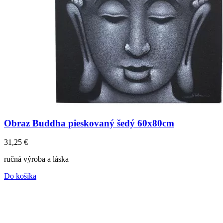
Obraz Buddha pieskovaný šedý 60x80cm
31,25
€
ručná výroba a láska
Do košíka