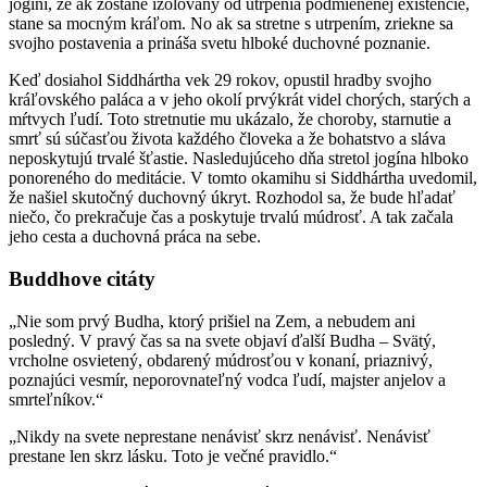
jogíni, že ak zostane izolovaný od utrpenia podmienenej existencie,
stane sa mocným kráľom. No ak sa stretne s utrpením, zriekne sa
svojho postavenia a prináša svetu hlboké duchovné poznanie.
Keď dosiahol Siddhártha vek 29 rokov, opustil hradby svojho
kráľovského paláca a v jeho okolí prvýkrát videl chorých, starých a
mŕtvych ľudí. Toto stretnutie mu ukázalo, že choroby, starnutie a
smrť sú súčasťou života každého človeka a že bohatstvo a sláva
neposkytujú trvalé šťastie. Nasledujúceho dňa stretol jogína hlboko
ponoreného do meditácie. V tomto okamihu si Siddhártha uvedomil,
že našiel skutočný duchovný úkryt. Rozhodol sa, že bude hľadať
niečo, čo prekračuje čas a poskytuje trvalú múdrosť. A tak začala
jeho cesta a duchovná práca na sebe.
Buddhove citáty
„Nie som prvý Budha, ktorý prišiel na Zem, a nebudem ani
posledný. V pravý čas sa na svete objaví ďalší Budha – Svätý,
vrcholne osvietený, obdarený múdrosťou v konaní, priaznivý,
poznajúci vesmír, neporovnateľný vodca ľudí, majster anjelov a
smrteľníkov.“
„Nikdy na svete neprestane nenávisť skrz nenávisť. Nenávisť
prestane len skrz lásku. Toto je večné pravidlo.“