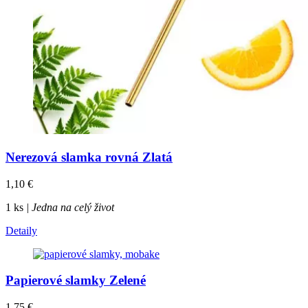
Nerezová slamka rovná Zlatá
1,10
€
1 ks
| Jedna na celý život
Detaily
Papierové slamky Zelené
1,75
€