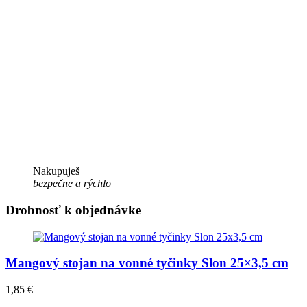
Nakupuješ
bezpečne a rýchlo
Drobnosť k objednávke
Mangový stojan na vonné tyčinky Slon 25×3,5 cm
1,85
€