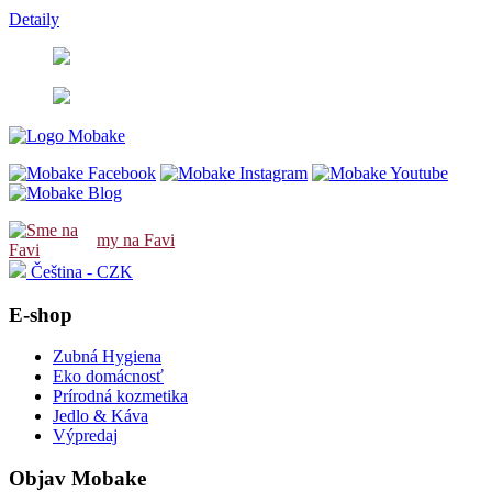
Detaily
my na Favi
Čeština - CZK
E-shop
Zubná Hygiena
Eko domácnosť
Prírodná kozmetika
Jedlo & Káva
Výpredaj
Objav Mobake