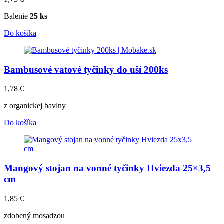
Balenie
25 ks
Do košíka
Bambusové vatové tyčinky do uší 200ks
1,78
€
z organickej bavlny
Do košíka
Mangový stojan na vonné tyčinky Hviezda 25×3,5
cm
1,85
€
zdobený mosadzou