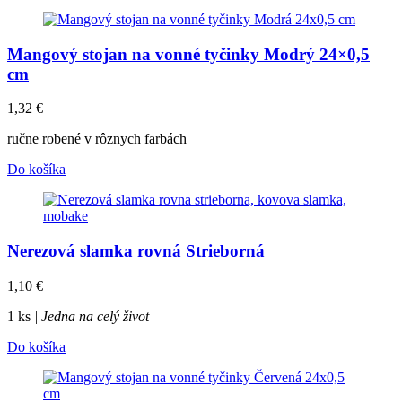
Mangový stojan na vonné tyčinky Modrý 24×0,5
cm
1,32
€
ručne robené v rôznych farbách
Do košíka
Nerezová slamka rovná Strieborná
1,10
€
1 ks
| Jedna na celý život
Do košíka