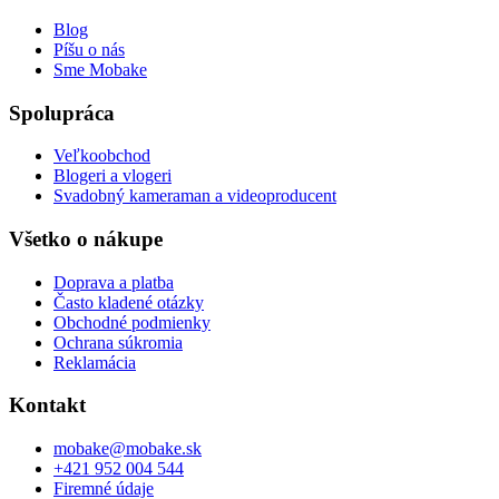
Blog
Píšu o nás
Sme Mobake
Spolupráca
Veľkoobchod
Blogeri a vlogeri
Svadobný kameraman a videoproducent
Všetko o nákupe
Doprava a platba
Často kladené otázky
Obchodné podmienky
Ochrana súkromia
Reklamácia
Kontakt
mobake@mobake.sk
+421 952 004 544
Firemné údaje