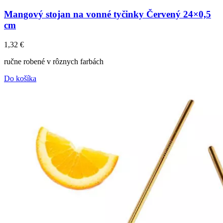
Mangový stojan na vonné tyčinky Červený 24×0,5
cm
1,32
€
ručne robené v rôznych farbách
Do košíka