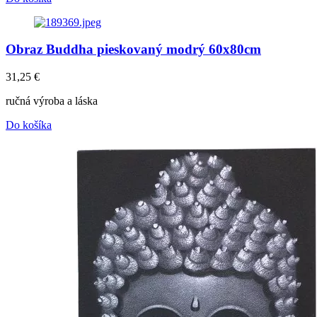
Obraz Buddha pieskovaný modrý 60x80cm
31,25
€
ručná výroba a láska
Do košíka