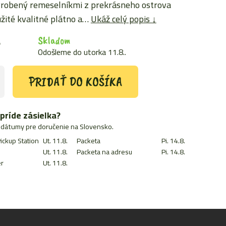
yrobený remeselníkmi z prekrásneho ostrova
oužité kvalitné plátno a…
Ukáž celý popis ↓
Skladom
€
Odošleme do utorka 11.8..
PRIDAŤ DO KOŠÍKA
ý
príde zásielka?
dátumy pre doručenie na Slovensko.
ickup Station
Ut. 11.8.
Packeta
Pi. 14.8.
Ut. 11.8.
Packeta na adresu
Pi. 14.8.
r
Ut. 11.8.