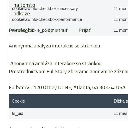
na tomto
cookielawinfo-checkbox-necessary
11 mon
odkaze
cookielawinfo-checkbox-performance
.
11 mon
Prispôsobiť
Odmietnuť
Prijať
viewed_cookie_policy
11 mon
Anonymná analýza interakcie so stránkou
Anonymná analýza interakcie so stránkou
Prostredníctvom FullStory zbierame anonymné záznamy 
FullStory
- 120 Ottley Dr NE, Atlanta, GA 30324, USA
Cookie
Dĺžka t
fs_uid
11 mes