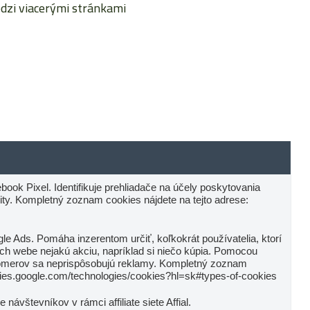
dzi viacerými stránkami
ook Pixel. Identifikuje prehliadače na účely poskytovania
lity. Kompletný zoznam cookies nájdete na tejto adrese:
le Ads. Pomáha inzerentom určiť, koľkokrát používatelia, ktorí
 ich webe nejakú akciu, napríklad si niečo kúpia. Pomocou
omerov sa neprispôsobujú reklamy. Kompletný zoznam
licies.google.com/technologies/cookies?hl=sk#types-of-cookies
 návštevníkov v rámci affiliate siete Affial.