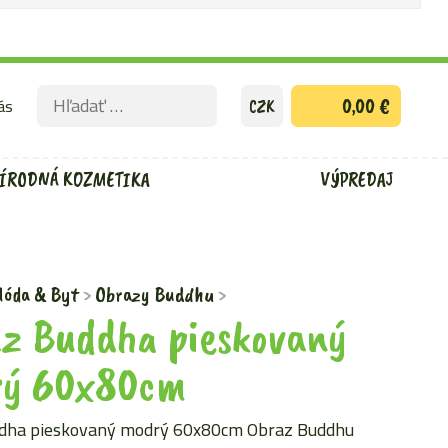
Hľadať:
ás
0,00 €
CZK
ODOSLAŤ
VYHĽADÁVACÍ
FORMULÁR
ÍRODNÁ KOZMETIKA
VÝPREDAJ
óda & Byt
Obrazy Buddhu
z Buddha pieskovaný
rý 60x80cm
dha pieskovaný modrý 60x80cm Obraz Buddhu