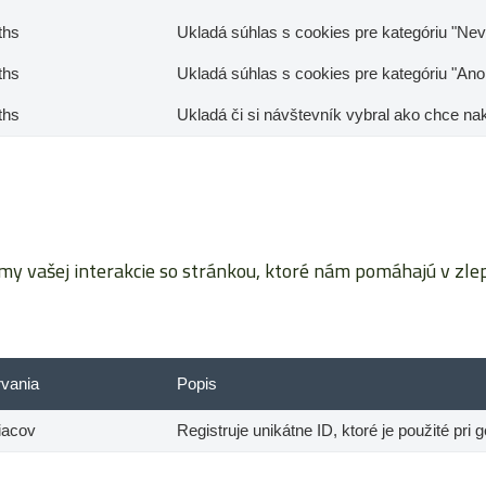
ths
Ukladá súhlas s cookies pre kategóriu "Nev
ths
Ukladá súhlas s cookies pre kategóriu "Ano
ths
Ukladá či si návštevník vybral ako chce na
vašej interakcie so stránkou, ktoré nám pomáhajú v zlepš
rvania
Popis
iacov
Registruje unikátne ID, ktoré je použité pri