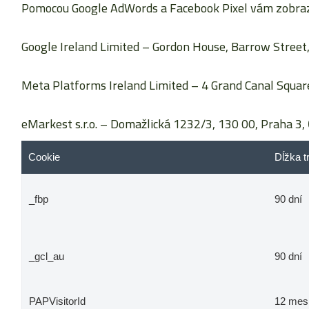
Pomocou Google AdWords a Facebook Pixel vám zobrazu
Google Ireland Limited
– Gordon House, Barrow Street, 
Meta Platforms Ireland Limited
– 4 Grand Canal Square
eMarkest s.r.o.
– Domažlická 1232/3, 130 00, Praha 3, 
Cookie
Dĺžka t
_fbp
90 dní
_gcl_au
90 dní
PAPVisitorId
12 mes