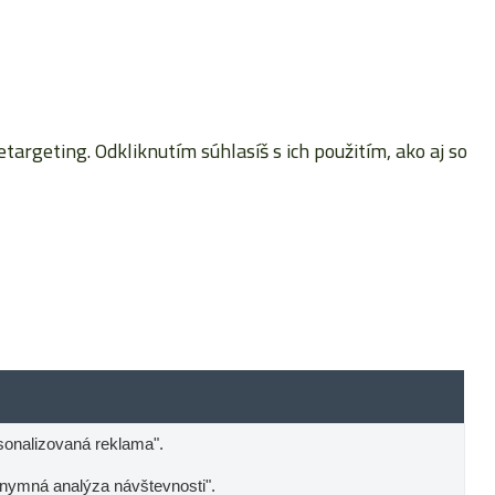
rgeting. Odkliknutím súhlasíš s ich použitím, ako aj so
sonalizovaná reklama".
onymná analýza návštevnosti".