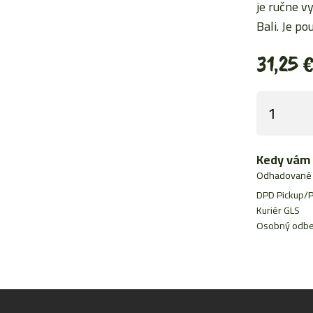
je ručne v
Bali. Je p
31,25
množstvo
Obraz
Buddha
pieskovan
Kedy vám 
modrý
Odhadované 
60x80cm
DPD Pickup/P
Kuriér GLS
Osobný odbe