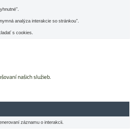
yhnutné".
nymná analýza interakcie so stránkou".
kladať s cookies.
ovaní našich služieb.
 generovaní záznamu o interakcii.