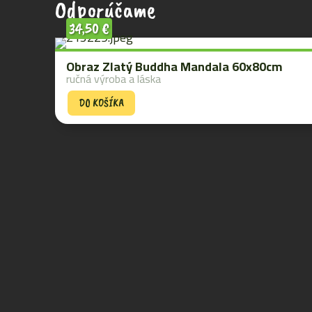
Odporúčame
34,50
€
Obraz Zlatý Buddha Mandala 60x80cm
ručná výroba a láska
DO KOŠÍKA