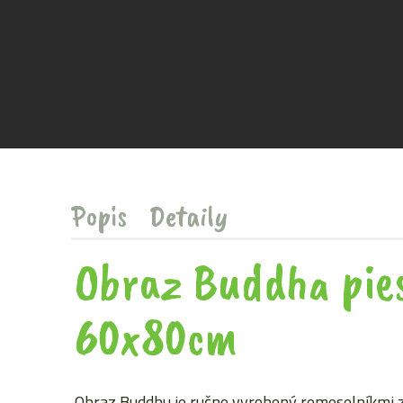
Popis
Detaily
Obraz Buddha pie
60x80cm
Obraz Buddhu je ručne vyrobený remeselníkmi z 