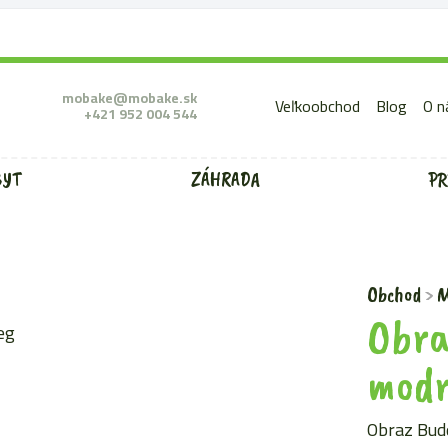
mobake@mobake.sk
Veľkoobchod
Blog
O n
+421 952 004 544
BYT
ZÁHRADA
PR
Obchod
M
Obra
mod
Obraz Bud