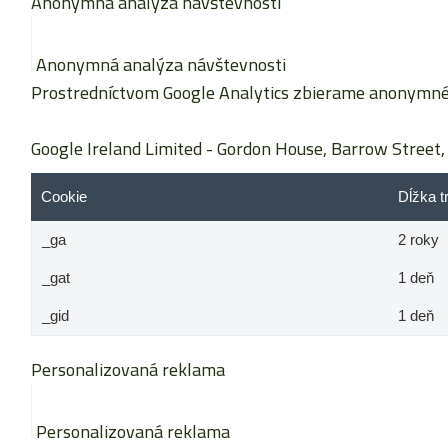
Anonymná analýza návštevnosti
Anonymná analýza návštevnosti
Prostredníctvom Google Analytics zbierame anonymné š
Google Ireland Limited
- Gordon House, Barrow Street, 
Cookie
Dĺžka t
_ga
2 roky
_gat
1 deň
_gid
1 deň
Personalizovaná reklama
Personalizovaná reklama