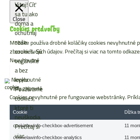
Vitaj! Cíť
sa tu ako
Close
doma a
Cookies predvoľby
ochutnaj
naše
Mobake používa drobné koláčiky cookies nevyhnutné pre
cookies. Sú
zberom Tvojich údajov. Prečítaj si viac
na tomto odkaze
Nevyhnutné
vegánske
a bez
lepku.
Nevyhnutné
Vždy zapnuté
Používame
Cookies nevyhnutné pre fungovanie webstránky. Príkla
cookies,
ktoré ti
Cookie
Dĺžka t
neuškodia.
Prečítaj si
cookielawinfo-checkbox-advertisement
11 mon
viac
cookielawinfo-checkbox-analytics
11 mon