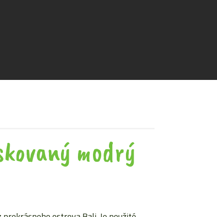
skovaný modrý
prekrásneho ostrova Bali. Je použité