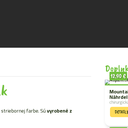
Doplnk
12,90
€
ak
Mounta
Náhrdel
chirurgick
 striebornej farbe. Sú
vyrobené
z
DETAIL