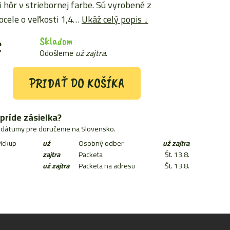
 hôr v striebornej farbe. Sú vyrobené z
ocele o veľkosti 1,4…
Ukáž celý popis ↓
Skladom
€
Odošleme
už zajtra
.
PRIDAŤ DO KOŠÍKA
príde zásielka?
dátumy pre doručenie na Slovensko.
ickup
už
Osobný odber
už zajtra
zajtra
Packeta
Št. 13.8.
už zajtra
Packeta na adresu
Št. 13.8.