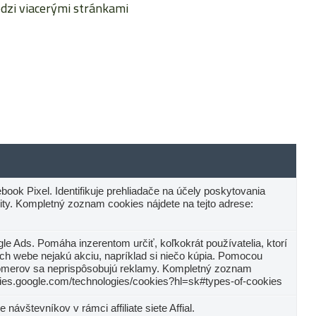
dzi viacerými stránkami
ook Pixel. Identifikuje prehliadače na účely poskytovania
lity. Kompletný zoznam cookies nájdete na tejto adrese:
le Ads. Pomáha inzerentom určiť, koľkokrát používatelia, ktorí
 ich webe nejakú akciu, napríklad si niečo kúpia. Pomocou
omerov sa neprispôsobujú reklamy. Kompletný zoznam
licies.google.com/technologies/cookies?hl=sk#types-of-cookies
 návštevníkov v rámci affiliate siete Affial.