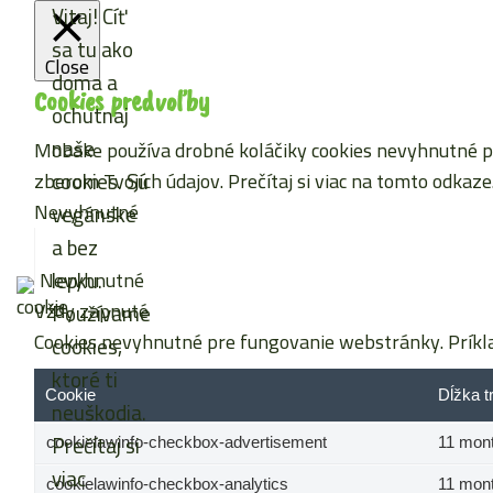
Vitaj! Cíť
sa tu ako
Close
doma a
Cookies predvoľby
ochutnaj
naše
Mobake používa drobné koláčiky cookies nevyhnutné pre
cookies. Sú
zberom Tvojich údajov. Prečítaj si viac
na tomto odkaze
Nevyhnutné
vegánske
a bez
lepku.
Nevyhnutné
Vždy zapnuté
Používame
Cookies nevyhnutné pre fungovanie webstránky. Príkla
cookies,
ktoré ti
Cookie
Dĺžka t
neuškodia.
Prečítaj si
cookielawinfo-checkbox-advertisement
11 mon
viac
cookielawinfo-checkbox-analytics
11 mon