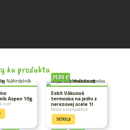
y ku produktu
39,00
€
ino
Esbit Vákuová
ník Aspen 10g
termoska na jedlo z
á oceľ
nerezovej ocele 1l
ľahká a kompaktná
Y
DETAILY