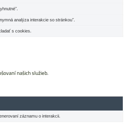
yhnutné".
nymná analýza interakcie so stránkou".
kladať s cookies.
ovaní našich služieb.
 generovaní záznamu o interakcii.