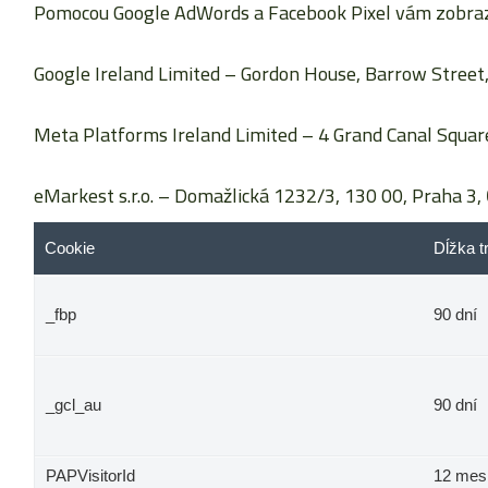
Pomocou Google AdWords a Facebook Pixel vám zobrazu
Google Ireland Limited
– Gordon House, Barrow Street, 
Meta Platforms Ireland Limited
– 4 Grand Canal Square
eMarkest s.r.o.
– Domažlická 1232/3, 130 00, Praha 3, 
Cookie
Dĺžka t
_fbp
90 dní
_gcl_au
90 dní
PAPVisitorId
12 mes