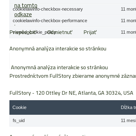
na tomto
cookielawinfo-checkbox-necessary
11 mon
odkaze
cookielawinfo-checkbox-performance
.
11 mon
Prispôsobiť
Odmietnuť
Prijať
viewed_cookie_policy
11 mon
Anonymná analýza interakcie so stránkou
Anonymná analýza interakcie so stránkou
Prostredníctvom FullStory zbierame anonymné záznamy 
FullStory
- 120 Ottley Dr NE, Atlanta, GA 30324, USA
Cookie
Dĺžka t
fs_uid
11 mes