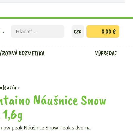
Hľadať:
ás
0,00 €
CZK
ODOSLAŤ
VYHĽADÁVACÍ
FORMULÁR
ÍRODNÁ KOZMETIKA
VÝPREDAJ
alentín
taino Náušnice Snow
 1,6g
Snow peak Náušnice Snow Peak s dvoma