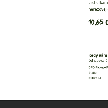
vrcholkami
nerezovej 
10,65
Kedy vám 
Odhadované 
DPD Pickup/P
Station
Kuriér GLS