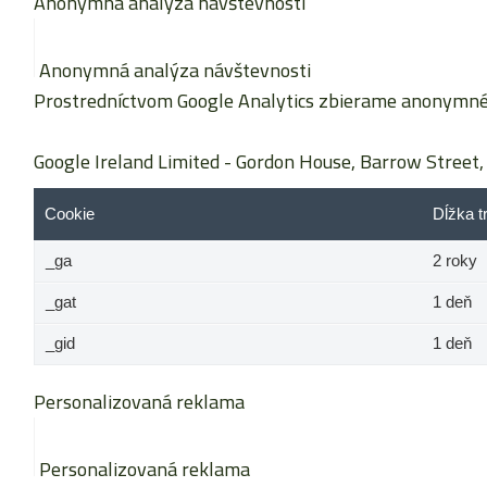
Anonymná analýza návštevnosti
Anonymná analýza návštevnosti
Prostredníctvom Google Analytics zbierame anonymné š
Google Ireland Limited
- Gordon House, Barrow Street, 
Cookie
Dĺžka t
_ga
2 roky
_gat
1 deň
_gid
1 deň
Personalizovaná reklama
Personalizovaná reklama