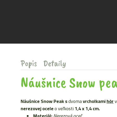
Popis
Detaily
Náušnice Snow pe
Náušnice Snow Peak
s
dvoma
vrcholkami
hôr
v
nerezovej ocele
o veľkosti
1,4 x 1,4 cm.
Materiál:
Nerezová oceľ