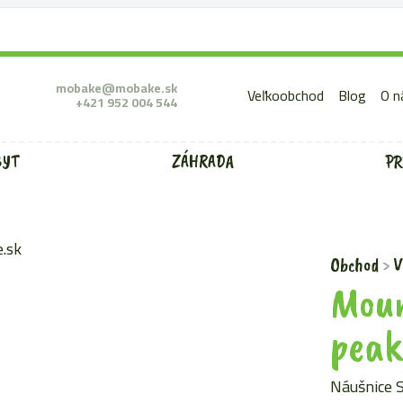
mobake@mobake.sk
Veľkoobchod
Blog
O n
+421 952 004 544
BYT
ZÁHRADA
PR
Obchod
V
Moun
peak
Náušnice 