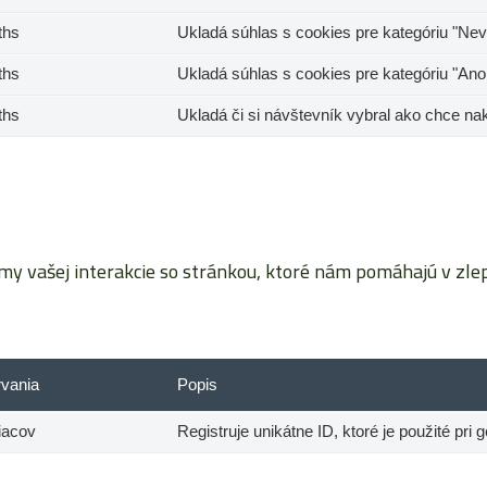
ths
Ukladá súhlas s cookies pre kategóriu "Nev
ths
Ukladá súhlas s cookies pre kategóriu "Ano
ths
Ukladá či si návštevník vybral ako chce na
vašej interakcie so stránkou, ktoré nám pomáhajú v zlepš
rvania
Popis
iacov
Registruje unikátne ID, ktoré je použité pri