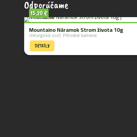
Odporúčame
15,20
€
Mountaino Náramok Strom života 10g
chirurgická oceľ, Prírodné kamene
DETAILY