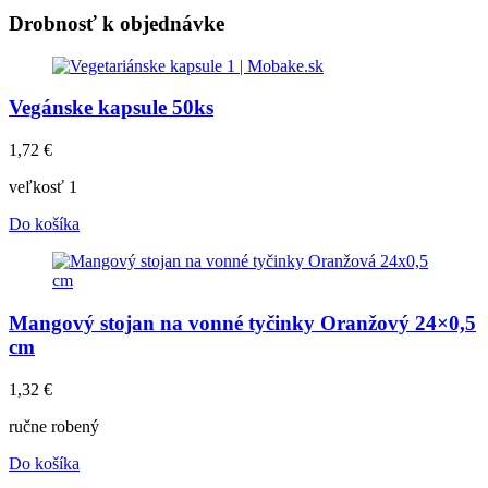
Drobnosť k objednávke
Vegánske kapsule 50ks
1,72
€
veľkosť 1
Do košíka
Mangový stojan na vonné tyčinky Oranžový 24×0,5
cm
1,32
€
ručne robený
Do košíka