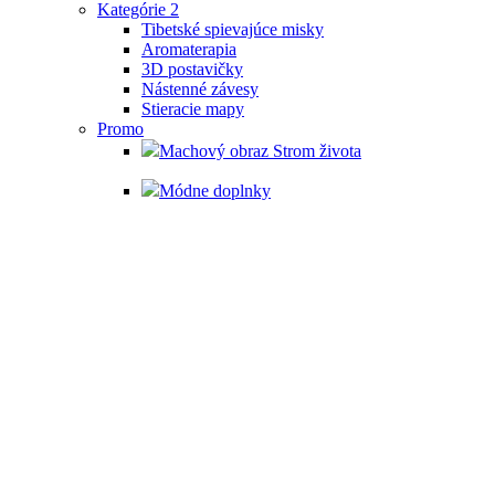
Kategórie 2
Tibetské spievajúce misky
Aromaterapia
3D postavičky
Nástenné závesy
Stieracie mapy
Promo
Machový obraz Strom života
Módne doplnky