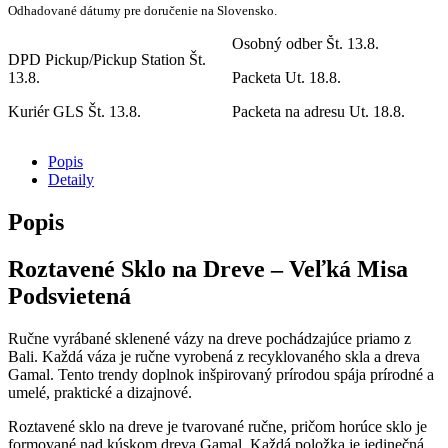
Odhadované dátumy pre doručenie na Slovensko.
Osobný odber
Št. 13.8.
DPD Pickup/Pickup Station
Št.
13.8.
Packeta
Ut. 18.8.
Kuriér GLS
Št. 13.8.
Packeta na adresu
Ut. 18.8.
Popis
Detaily
Popis
Roztavené Sklo na Dreve – Veľká Misa
Podsvietená
Ručne vyrábané sklenené vázy na dreve pochádzajúce priamo z
Bali. Každá váza je ručne vyrobená z recyklovaného skla a dreva
Gamal. Tento trendy doplnok inšpirovaný prírodou spája prírodné a
umelé, praktické a dizajnové.
Roztavené sklo na dreve je tvarované ručne, pričom horúce sklo je
formované nad kúskom dreva Gamal. Každá položka je jedinečná,