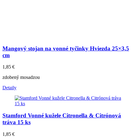
Mangový stojan na vonné tyčinky Hviezda 25×3,5
cm
1,85
€
zdobený mosadzou
Detaily
Stamford Vonné kužele Citronella & Citrónová
tráva 15 ks
1,85
€