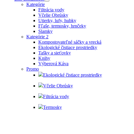
Kategórie
Filtrácia vody
Včelie Obrúsky
Utierky, lufy, hubky
Fľaše, termosky, hrnčeky
Slamky
Kategórie 2
Kompostovateľné sáčky a vrecká
Ekologické čistiace prostriedky
Tašky a sieťovky
Knihy
Výberová Káva
Promo
Ekologické čistiace prostriedky
Včelie Obrúsky
Filtrácia vody
Termosky