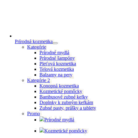
Prírodná kozmetika
Kategórie
Prírodné mydlá
Prírodné šampóny
Pleťová kozmetika
Telová kozmetika
Balzamy na pery
Kategórie 2
Konopná kozmetika
Kozmetické pomôcky
Bambusové zubné kefky
Doplnky k zubným kefkám
Zubné pasty, prášky a tablety
Promo
Prírodné mydlá
Kozmetické pomôcky