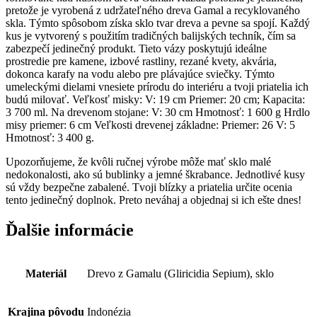
pretože je vyrobená z udržateľného dreva Gamal a recyklovaného
skla. Týmto spôsobom získa sklo tvar dreva a pevne sa spojí. Každý
kus je vytvorený s použitím tradičných balijských techník, čím sa
zabezpečí jedinečný produkt. Tieto vázy poskytujú ideálne
prostredie pre kamene, izbové rastliny, rezané kvety, akvária,
dokonca karafy na vodu alebo pre plávajúce sviečky. Týmto
umeleckými dielami vnesiete prírodu do interiéru a tvoji priatelia ich
budú milovať. Veľkosť misky: V: 19 cm Priemer: 20 cm; Kapacita:
3 700 ml. Na drevenom stojane: V: 30 cm Hmotnosť: 1 600 g Hrdlo
misy priemer: 6 cm Veľkosti drevenej základne: Priemer: 26 V: 5
Hmotnosť: 3 400 g.
Upozorňujeme, že kvôli ručnej výrobe môže mať sklo malé
nedokonalosti, ako sú bublinky a jemné škrabance. Jednotlivé kusy
sú vždy bezpečne zabalené. Tvoji blízky a priatelia určite ocenia
tento jedinečný doplnok. Preto neváhaj a objednaj si ich ešte dnes!
Ďalšie informácie
Materiál
Drevo z Gamalu (Gliricidia Sepium), sklo
Krajina pôvodu
Indonézia