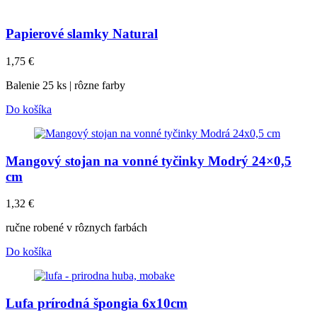
Papierové slamky Natural
1,75
€
Balenie 25 ks | rôzne farby
Do košíka
Mangový stojan na vonné tyčinky Modrý 24×0,5
cm
1,32
€
ručne robené v rôznych farbách
Do košíka
Lufa prírodná špongia 6x10cm