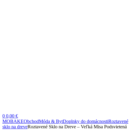
0
0,00 €
MOBAKE
Obchod
Móda & Byt
Doplnky do domácnosti
Roztavené
sklo na dreve
Roztavené Sklo na Dreve – Veľká Misa Podsvietená