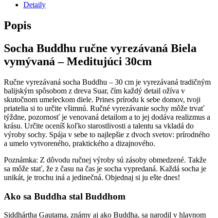
Detaily
Popis
Socha Buddhu ručne vyrezávaná Biela
vymývaná – Meditujúci 30cm
Ručne vyrezávaná socha Buddhu – 30 cm je vyrezávaná tradičným
balijským spôsobom z dreva Suar, čím každý detail ožíva v
skutočnom umeleckom diele. Prines prírodu k sebe domov, tvoji
priatelia si to určite všimnú. Ručné vyrezávanie sochy môže trvať
týždne, pozornosť je venovaná detailom a to jej dodáva realizmus a
krásu. Určite oceníš koľko starostlivosti a talentu sa vkladá do
výroby sochy. Spája v sebe to najlepšie z dvoch svetov: prírodného
a umelo vytvoreného, praktického a dizajnového.
Poznámka: Z dôvodu ručnej výroby sú zásoby obmedzené. Takže
sa môže stať, že z času na čas je socha vypredaná. Každá socha je
unikát, je trochu iná a jedinečná. Objednaj si ju ešte dnes!
Ako sa Buddha stal Buddhom
Siddhártha Gautama, známy aj ako Buddha, sa narodil v hlavnom