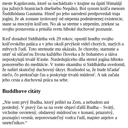
meste Kapilavastu, ktoré sa nachádzalo v krajine na úpätí Himalájí
(na južných hraniciach dnešného Nepálu). Bol synom kráľa menom
Šuddhódana Gautama. Hneď po jeho narodení predpovedali traja
jogíni, že ak zostane izolovaný od utrpenia podmienenej existencie,
stane sa mocným kráľom. No ak sa stretne s utrpením, zriekne sa
svojho postavenia a prináša svetu hlboké duchovné poznanie.
Keď dosiahol Siddhártha vek 29 rokov, opustil hradby svojho
kráľovského paláca a v jeho okolí prvýkrát videl chorých, starých a
mŕtvych ľudí. Toto stretnutie mu ukázalo, že choroby, starnutie a
smrť sú súčasťou života každého človeka a že bohatstvo a sláva
neposkytujú trvalé šťastie. Nasledujúceho dňa stretol jogína hlboko
ponoreného do meditácie. V tomto okamihu si Siddhártha uvedomil,
že našiel skutočný duchovný úkryt. Rozhodol sa, že bude hľadať
niečo, čo prekračuje čas a poskytuje trvalú múdrosť. A tak začala
jeho cesta a duchovná práca na sebe.
Buddhove citáty
„Nie som prvý Budha, ktorý prišiel na Zem, a nebudem ani
posledný. V pravý čas sa na svete objaví ďalší Budha – Svätý,
vrcholne osvietený, obdarený múdrosťou v konaní, priaznivý,
poznajúci vesmír, neporovnateľný vodca ľudí, majster anjelov a
smrteľníkov.“