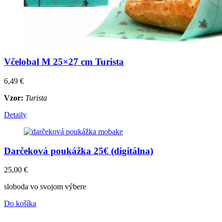
Včelobal M 25×27 cm Turista
6,49
€
Vzor:
Turista
Detaily
Darčeková poukážka 25€ (digitálna)
25,00
€
sloboda vo svojom výbere
Do košíka