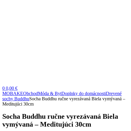
0
0,00 €
MOBAKE
Obchod
Móda & Byt
Doplnky do domácnosti
Drevené
sochy Buddhu
Socha Buddhu ručne vyrezávaná Biela vymývaná –
Meditujúci 30cm
Socha Buddhu ručne vyrezávaná Biela
vymývaná – Meditujúci 30cm