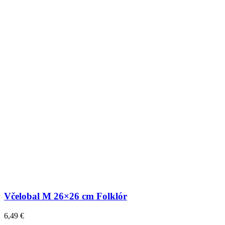
Včelobal M 26×26 cm Folklór
6,49
€