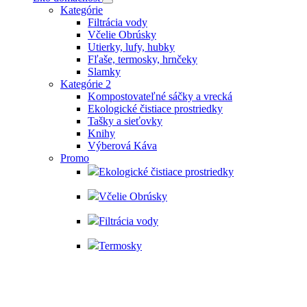
Kategórie
Filtrácia vody
Včelie Obrúsky
Utierky, lufy, hubky
Fľaše, termosky, hrnčeky
Slamky
Kategórie 2
Kompostovateľné sáčky a vrecká
Ekologické čistiace prostriedky
Tašky a sieťovky
Knihy
Výberová Káva
Promo
Ekologické čistiace prostriedky
Včelie Obrúsky
Filtrácia vody
Termosky