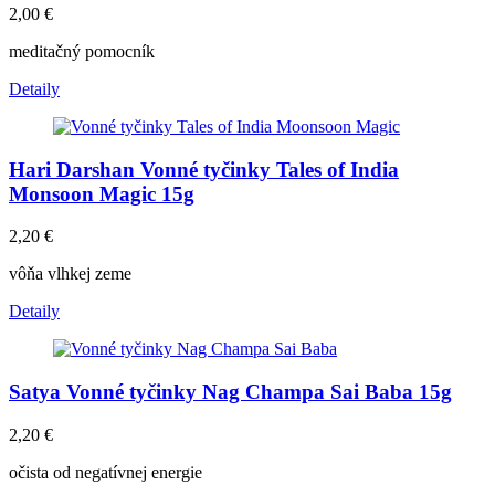
2,00
€
meditačný pomocník
Detaily
Hari Darshan Vonné tyčinky Tales of India
Monsoon Magic 15g
2,20
€
vôňa vlhkej zeme
Detaily
Satya Vonné tyčinky Nag Champa Sai Baba 15g
2,20
€
očista od negatívnej energie