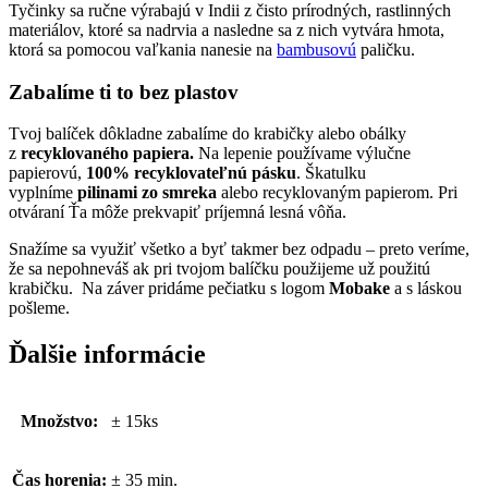
Tyčinky sa ručne výrabajú v Indii z čisto prírodných, rastlinných
materiálov, ktoré sa nadrvia a nasledne sa z nich vytvára hmota,
ktorá sa pomocou vaľkania nanesie na
bambusovú
paličku.
Zabalíme ti to bez plastov
Tvoj balíček dôkladne zabalíme do krabičky alebo obálky
z
recyklovaného papiera.
Na lepenie používame výlučne
papierovú,
100% recyklovateľnú pásku
. Škatulku
vyplníme
pilinami zo smreka
alebo recyklovaným papierom. Pri
otváraní Ťa môže prekvapiť príjemná lesná vôňa.
Snažíme sa využiť všetko a byť takmer bez odpadu – preto veríme,
že sa nepohneváš ak pri tvojom balíčku použijeme už použitú
krabičku. Na záver pridáme pečiatku s logom
Mobake
a s láskou
pošleme.
Ďalšie informácie
Množstvo:
± 15ks
Čas horenia:
± 35 min.