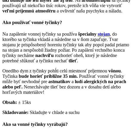
ukľudnuje nie len myseľ ale aj telo
. Na
aromateriapiu
sa tyčinky
používajú už niekoľko tisíc rokov, pretože ich vôňa vie vytvoriť
veľmi príjemnú atmosféru
a ovlivniť našu psychyku a náladu.
Ako používať vonné tyčinky?
Na zapálenie vonnej tyčinky sa používa
špecialny
stojan
, do
ktorého sa tyčinka vkladá a následne sa v ňom zapaľuje. Tvar
stojanu je prispôsobený horeniu tyčinky tak aby popol padal priamo
na stojan a nespôsobil žiadny požiar. Po zapálení vrchného konca
tyčinky necháme
nachvíľu
rozhorieť oheň, ktorý je následne
potrebné sfúknuť a tyčinku nechať
tlieť
.
Onedlho dym z tyčinky pohĺti celú miestnosť príjemnou
vônou
.
Tyčinka
bude horieť približne 35 min.
Používať vonné tyčinky
môže byť nevhodné pre
astmatikov
a
ludí alergických na prach
alebo peľ.
Nenechávajte tlieť bez dozoru a v dosahu detí alebo
horľavých materiálov!
Obsah:
± 15ks
Skladovanie:
Skladujte v chlade a suchu
Ako sa vonné tyčinky vyrábajú?