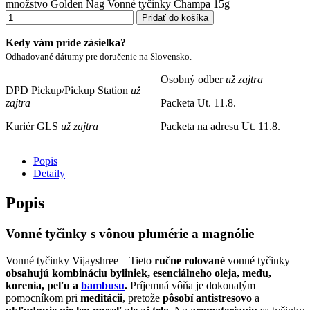
množstvo Golden Nag Vonné tyčinky Champa 15g
Pridať do košíka
Kedy vám príde zásielka?
Odhadované dátumy pre doručenie na Slovensko.
Osobný odber
už zajtra
DPD Pickup/Pickup Station
už
zajtra
Packeta
Ut. 11.8.
Kuriér GLS
už zajtra
Packeta na adresu
Ut. 11.8.
Popis
Detaily
Popis
Vonné tyčinky s vônou plumérie a magnólie
Vonné tyčinky Vijayshree – Tieto
ručne rolované
vonné tyčinky
obsahujú kombináciu byliniek, esenciálneho oleja, medu,
korenia, peľu a
bambusu
.
Príjemná vôňa je dokonalým
pomocníkom pri
meditácii
, pretože
pôsobí antistresovo
a