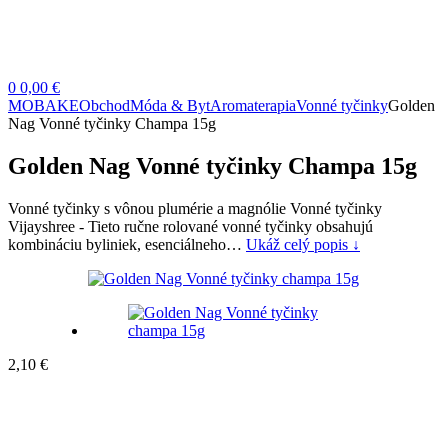
0
0,00 €
MOBAKE
Obchod
Móda & Byt
Aromaterapia
Vonné tyčinky
Golden
Nag Vonné tyčinky Champa 15g
Golden Nag Vonné tyčinky Champa 15g
Vonné tyčinky s vônou plumérie a magnólie Vonné tyčinky
Vijayshree - Tieto ručne rolované vonné tyčinky obsahujú
kombináciu byliniek, esenciálneho…
Ukáž celý popis ↓
2,10
€