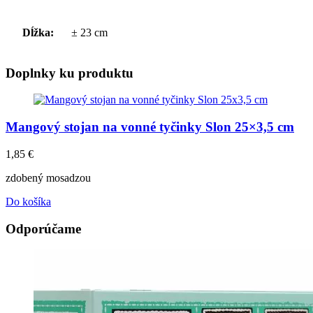
Dĺžka:
± 23 cm
Doplnky ku produktu
Mangový stojan na vonné tyčinky Slon 25×3,5 cm
1,85
€
zdobený mosadzou
Do košíka
Odporúčame