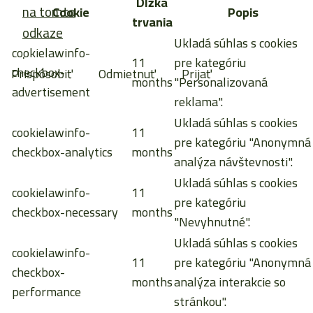
Dĺžka
na tomto
Cookie
Popis
trvania
odkaze
Ukladá súhlas s cookies
cookielawinfo-
.
11
pre kategóriu
checkbox-
Prispôsobiť
Odmietnuť
Prijať
months
"Personalizovaná
advertisement
reklama".
Ukladá súhlas s cookies
cookielawinfo-
11
pre kategóriu "Anonymná
checkbox-analytics
months
analýza návštevnosti".
Ukladá súhlas s cookies
cookielawinfo-
11
pre kategóriu
checkbox-necessary
months
"Nevyhnutné".
Ukladá súhlas s cookies
cookielawinfo-
11
pre kategóriu "Anonymná
checkbox-
months
analýza interakcie so
performance
stránkou".