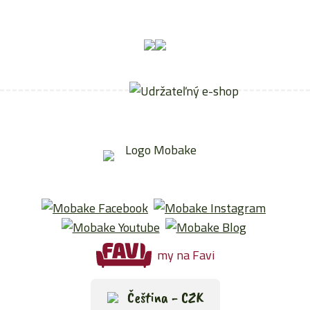
my na Favi
Čeština - CZK