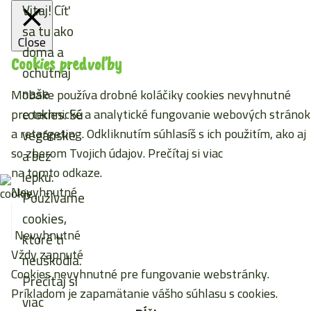
Vitaj! Cíť
sa tu ako
Close
doma a
Cookies predvoľby
ochutnaj
naše
Mobake používa drobné koláčiky cookies nevyhnutné
cookies. Sú
pre technické a analytické fungovanie webových stránok
a retargeting. Odkliknutím súhlasíš s ich použitím, ako aj
vegánske
so zberom Tvojich údajov. Prečítaj si viac
a bez
na tomto odkaze
.
lepku.
Nevyhnutné
Používame
cookies,
Nevyhnutné
ktoré ti
Vždy zapnuté
neuškodia.
Cookies nevyhnutné pre fungovanie webstránky.
Prečítaj si
Príkladom je zapamätanie vášho súhlasu s cookies.
viac