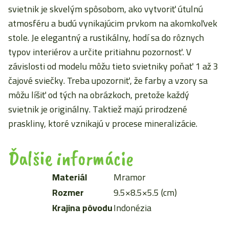
svietnik je skvelým spôsobom, ako vytvoriť útulnú
atmosféru a budú vynikajúcim prvkom na akomkoľvek
stole. Je elegantný a rustikálny, hodí sa do rôznych
typov interiérov a určite pritiahnu pozornosť. V
závislosti od modelu môžu tieto svietniky poňať 1 až 3
čajové sviečky. Treba upozorniť, že farby a vzory sa
môžu líšiť od tých na obrázkoch, pretože každý
svietnik je originálny. Taktiež majú prirodzené
praskliny, ktoré vznikajú v procese mineralizácie.
Ďalšie informácie
Materiál
Mramor
Rozmer
9.5×8.5×5.5 (cm)
Krajina pôvodu
Indonézia