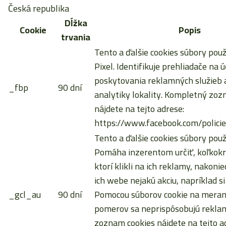
Česká republika
Dĺžka
Cookie
Popis
trvania
Tento a ďalšie cookies súbory pou
Pixel. Identifikuje prehliadače na ú
poskytovania reklamných služieb a
_fbp
90 dní
analytiky lokality. Kompletný zoz
nájdete na tejto adrese:
https://www.facebook.com/policie
Tento a ďalšie cookies súbory použ
Pomáha inzerentom určiť, koľkokrá
ktorí klikli na ich reklamy, nakoni
ich webe nejakú akciu, napríklad si
_gcl_au
90 dní
Pomocou súborov cookie na meran
pomerov sa neprispôsobujú rekla
zoznam cookies nájdete na tejto a