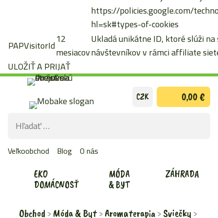
https://policies.google.com/techn
hl=sk#types-of-cookies
12
Ukladá unikátne ID, ktoré slúži na
PAPVisitorId
mesiacov
návštevníkov v rámci affiliate siete
ULOŽIŤ A PRIJAŤ
Preskočiť
0,00 €
CZK
na
obsah
Hľadať:
ODOS
VYHĽ
Veľkoobchod
Blog
O nás
FOR
EKO
MÓDA
ZÁHRADA
DOMÁCNOSŤ
& BYT
Obchod
Móda & Byt
Aromaterapia
Sviečky