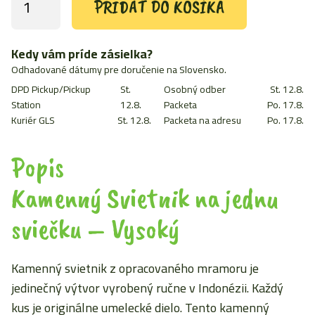
PRIDAŤ DO KOŠÍKA
množstvo
Kamenný
Svietnik
na
Kedy vám príde zásielka?
jednu
Odhadované dátumy pre doručenie na Slovensko.
sviečku
DPD Pickup/Pickup
St.
Osobný odber
St. 12.8.
-
Vysoký
Station
12.8.
Packeta
Po. 17.8.
Kuriér GLS
St. 12.8.
Packeta na adresu
Po. 17.8.
Popis
Kamenný Svietnik na jednu
sviečku – Vysoký
Kamenný svietnik z opracovaného mramoru je
jedinečný výtvor vyrobený ručne v Indonézii. Každý
kus je originálne umelecké dielo. Tento kamenný