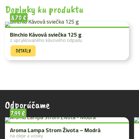
Doplnky ku produktu
8,70
€
Binchio Kávová sviečka 125 g
z upcyklovaného kávového odpadu
DETAILY
Odporúčame
7,99
€
Aroma Lampa Strom Života – Modrá
na oleje a vosky