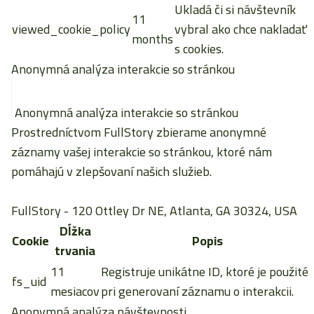
Ukladá či si návštevník
11
viewed_cookie_policy
vybral ako chce nakladať
months
s cookies.
Anonymná analýza interakcie so stránkou
Anonymná analýza interakcie so stránkou
Prostredníctvom FullStory zbierame anonymné
záznamy vašej interakcie so stránkou, ktoré nám
pomáhajú v zlepšovaní našich služieb.
FullStory
- 120 Ottley Dr NE, Atlanta, GA 30324, USA
Dĺžka
Cookie
Popis
trvania
11
Registruje unikátne ID, ktoré je použité
fs_uid
mesiacov
pri generovaní záznamu o interakcii.
Anonymná analýza návštevnosti