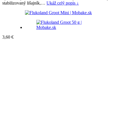
stabilizovaný lišajník,…
Ukáž celý popis ↓
3,60
€