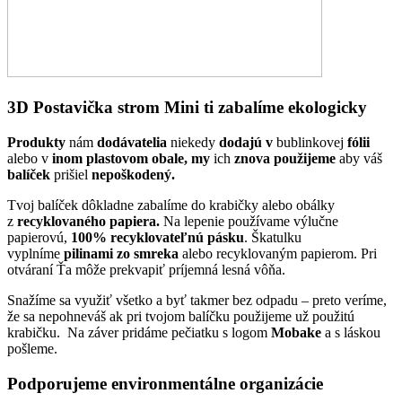
3D Postavička strom Mini ti zabalíme ekologicky
Produkty
nám
dodávatelia
niekedy
dodajú
v
bublinkovej
fólii
alebo v
inom plastovom obale, my
ich
znova použijeme
aby váš
balíček
prišiel
nepoškodený.
Tvoj balíček dôkladne zabalíme do krabičky alebo obálky
z
recyklovaného papiera.
Na lepenie používame výlučne
papierovú,
100% recyklovateľnú pásku
. Škatulku
vyplníme
pilinami zo smreka
alebo recyklovaným papierom. Pri
otváraní Ťa môže prekvapiť príjemná lesná vôňa.
Snažíme sa využiť všetko a byť takmer bez odpadu – preto veríme,
že sa nepohneváš ak pri tvojom balíčku použijeme už použitú
krabičku. Na záver pridáme pečiatku s logom
Mobake
a s láskou
pošleme.
Podporujeme environmentálne organizácie