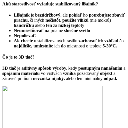
Akú starostlivosť vyžaduje stabilizovaný lišajník?
Lišajník
je
bezúdržbový,
ale
pokiaľ
ho
potrebujete zbaviť
prachu,
či iných
nečistôt, použite vlhkú
(nie mokrú)
handričku
alebo
fén
za
nízkej teploty
Neumiestňovať na
priame
slnečné svetlo
Nepolievať!
Ak chcete
u stabilizovaných rastlín
zachovať
ich
vzhľad
čo
najdlhšie, umiestnite
ich
do
miestnosti o teplote
5-30°C.
Čo je to 3D tlač?
3D tlač
je
aditívny spôsob výroby,
kedy
postupným nanášaním
a
spájaním materiálu
vo vrstvách
vzniká
požadovaný
objekt
a
zároveň pri ňom
nevzniká nijaký,
alebo len minimálny
odpad.