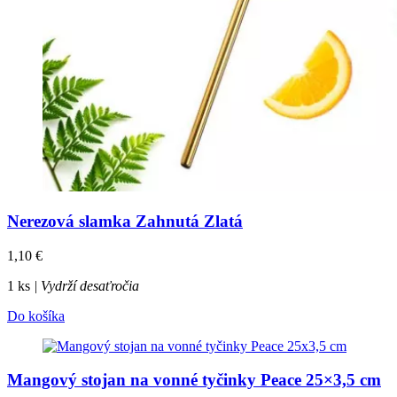
Nerezová slamka Zahnutá Zlatá
1,10
€
1 ks
| Vydrží desaťročia
Do košíka
Mangový stojan na vonné tyčinky Peace 25×3,5 cm