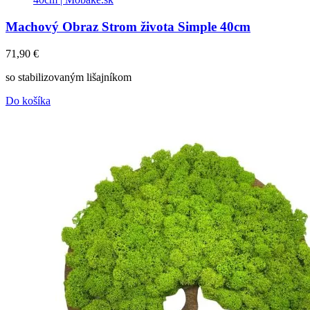
Machový Obraz Strom života Simple 40cm
71,90
€
so stabilizovaným lišajníkom
Do košíka