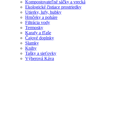
Kompostovateľné sáčky a vrecká
Ekologické čistiace prostriedky
Utierky, lufy, hubky
Hrnčeky a poháre
Filtrácia vody
Termosky
Karafy a fľaše
Čajové doplnky
Slamky
Knihy
Tašky a sieťovky
Výberová Káva