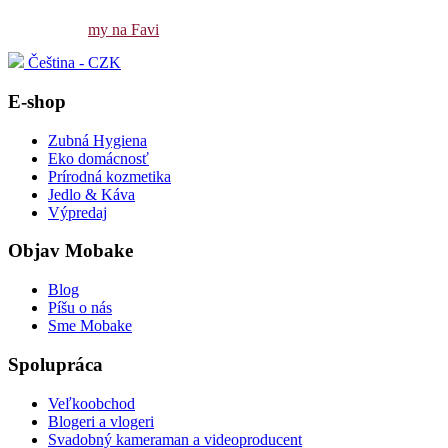
my na Favi
Čeština - CZK
E-shop
Zubná Hygiena
Eko domácnosť
Prírodná kozmetika
Jedlo & Káva
Výpredaj
Objav Mobake
Blog
Píšu o nás
Sme Mobake
Spolupráca
Veľkoobchod
Blogeri a vlogeri
Svadobný kameraman a videoproducent