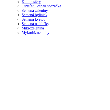
Kompostéry
Cibuľa/ Cesnak sadzačka
Semená zeleniny
Semená byliniek
Semená kvetov
Semená na klíčky
Mikrozelenina
Mykorhízne huby