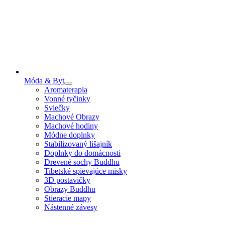
Móda & Byt
Aromaterapia
Vonné tyčinky
Sviečky
Machové Obrazy
Machové hodiny
Módne doplnky
Stabilizovaný lišajník
Doplnky do domácnosti
Drevené sochy Buddhu
Tibetské spievajúce misky
3D postavičky
Obrazy Buddhu
Stieracie mapy
Nástenné závesy