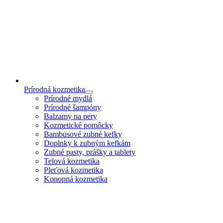
Prírodná kozmetika
Prírodné mydlá
Prírodné šampóny
Balzamy na pery
Kozmetické pomôcky
Bambusové zubné kefky
Doplnky k zubným kefkám
Zubné pasty, prášky a tablety
Telová kozmetika
Pleťová kozmetika
Konopná kozmetika