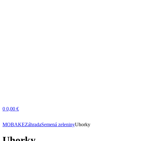
0
0,00 €
MOBAKE
Záhrada
Semená zeleniny
Uhorky
Uhorky