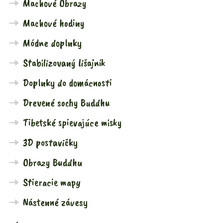
Machové Obrazy
Machové hodiny
Módne doplnky
Stabilizovaný lišajník
Doplnky do domácnosti
Drevené sochy Buddhu
Tibetské spievajúce misky
3D postavičky
Obrazy Buddhu
Stieracie mapy
Nástenné závesy