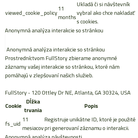
Ukladá či si návštevník
11
viewed_cookie_policy
vybral ako chce nakladať
months
s cookies.
Anonymná analýza interakcie so stránkou
Anonymná analýza interakcie so stránkou
Prostredníctvom FullStory zbierame anonymné
záznamy vašej interakcie so stránkou, ktoré nám
pomáhajú v zlepšovaní našich služieb.
FullStory
- 120 Ottley Dr NE, Atlanta, GA 30324, USA
Dĺžka
Cookie
Popis
trvania
11
Registruje unikátne ID, ktoré je použité
fs_uid
mesiacov
pri generovaní záznamu o interakcii.
Anonymná analýza návštevnosti