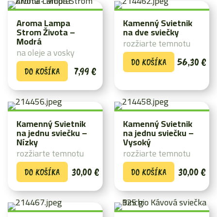
Aroma Lampa
Kamenný Svietnik
Strom Života –
na dve sviečky
Modrá
rozžiarte temnotu
na oleje a vosky
56,30
€
DO KOŠÍKA
7,99
€
DO KOŠÍKA
Kamenný Svietnik
Kamenný Svietnik
na jednu sviečku –
na jednu sviečku –
Nízky
Vysoký
rozžiarte temnotu
rozžiarte temnotu
30,00
€
30,00
€
DO KOŠÍKA
DO KOŠÍKA