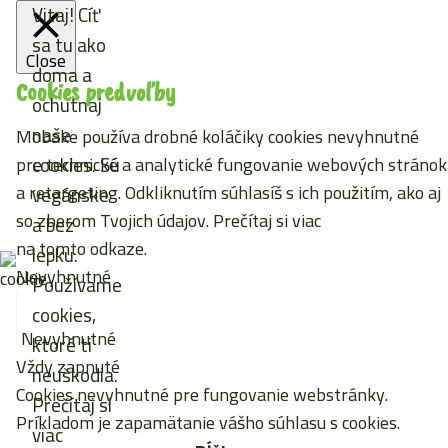
Vitaj! Cíť
sa tu ako
Close
doma a
Cookies predvoľby
ochutnaj
naše
Mobake používa drobné koláčiky cookies nevyhnutné
cookies. Sú
pre technické a analytické fungovanie webových stránok
a retargeting. Odkliknutím súhlasíš s ich použitím, ako aj
vegánske
so zberom Tvojich údajov. Prečítaj si viac
a bez
na tomto odkaze
.
lepku.
Nevyhnutné
Používame
cookies,
Nevyhnutné
ktoré ti
Vždy zapnuté
neuškodia.
Cookies nevyhnutné pre fungovanie webstránky.
Prečítaj si
Príkladom je zapamätanie vášho súhlasu s cookies.
viac