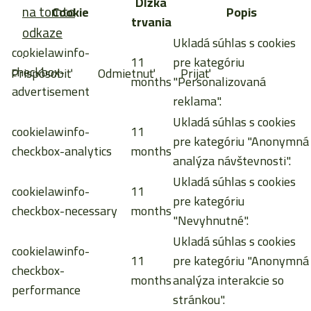
Dĺžka
na tomto
Cookie
Popis
trvania
odkaze
Ukladá súhlas s cookies
cookielawinfo-
.
11
pre kategóriu
checkbox-
Prispôsobiť
Odmietnuť
Prijať
months
"Personalizovaná
advertisement
reklama".
Ukladá súhlas s cookies
cookielawinfo-
11
pre kategóriu "Anonymná
checkbox-analytics
months
analýza návštevnosti".
Ukladá súhlas s cookies
cookielawinfo-
11
pre kategóriu
checkbox-necessary
months
"Nevyhnutné".
Ukladá súhlas s cookies
cookielawinfo-
11
pre kategóriu "Anonymná
checkbox-
months
analýza interakcie so
performance
stránkou".