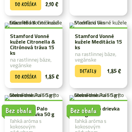
2,10
€
DO KOŠÍKA
Stamford Vonné
Stamford Vonné
kužele Citronella &
kužele Meditácia 15
Citrónová tráva 15
ks
ks
na rastlinnej báze,
na rastlinnej báze,
vegánske
vegánske
1,85
€
DETAILY
1,85
€
DO KOŠÍKA
Green tree Palo
Palo Santo drievka
Bez obalu
Bez obalu
Santo drievka 50 g
500 g
ľahká aróma s
ľahká aróma s
kokosovým
kokosovým