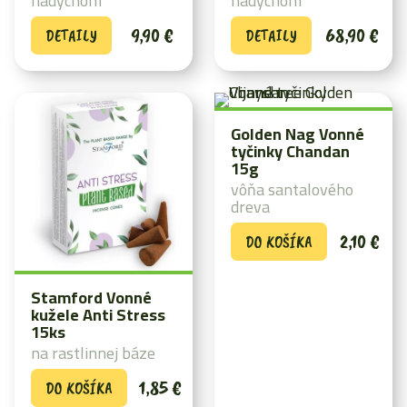
nádychom
nádychom
9,90
€
68,90
€
DETAILY
DETAILY
Golden Nag Vonné
tyčinky Chandan
15g
vôňa santalového
dreva
2,10
€
DO KOŠÍKA
Stamford Vonné
kužele Anti Stress
15ks
na rastlinnej báze
1,85
€
DO KOŠÍKA