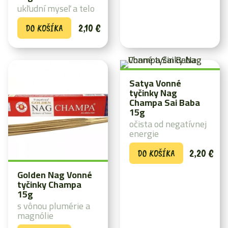
ukľudní myseľ a telo
2,10
€
DO KOŠÍKA
Satya Vonné
tyčinky Nag
Champa Sai Baba
15g
očista od negatívnej
energie
2,20
€
DO KOŠÍKA
Golden Nag Vonné
tyčinky Champa
15g
s vônou plumérie a
magnólie