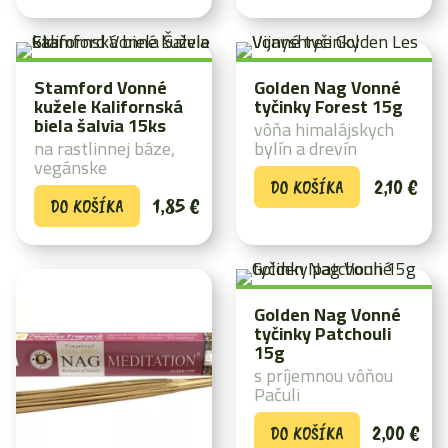
Stamford Vonné
Golden Nag Vonné
kužele Kalifornská
tyčinky Forest 15g
biela šalvia 15ks
vôňa himalájskych
na rastlinnej báze,
bylín a drevín
vegánske
2,10
€
DO KOŠÍKA
1,85
€
DO KOŠÍKA
Golden Nag Vonné
tyčinky Patchouli
15g
s príjemnou vôňou
Pačuli
2,00
€
DO KOŠÍKA