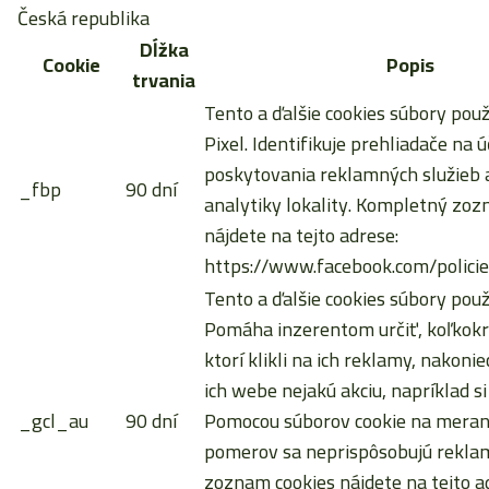
Česká republika
Dĺžka
Cookie
Popis
trvania
Tento a ďalšie cookies súbory pou
Pixel. Identifikuje prehliadače na ú
poskytovania reklamných služieb a
_fbp
90 dní
analytiky lokality. Kompletný zoz
nájdete na tejto adrese:
https://www.facebook.com/policie
Tento a ďalšie cookies súbory použ
Pomáha inzerentom určiť, koľkokrá
ktorí klikli na ich reklamy, nakoni
ich webe nejakú akciu, napríklad si
_gcl_au
90 dní
Pomocou súborov cookie na meran
pomerov sa neprispôsobujú rekla
zoznam cookies nájdete na tejto a