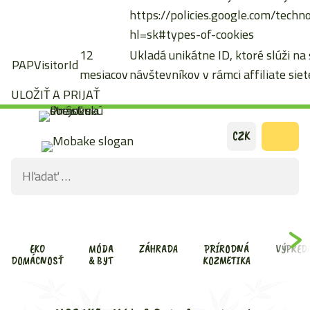
https://policies.google.com/techn
hl=sk#types-of-cookies
12
Ukladá unikátne ID, ktoré slúži na
PAPVisitorId
mesiacov
návštevníkov v rámci affiliate siete
ULOŽIŤ A PRIJAŤ
Preskočiť
CZK
na
Hľadať:
obsah
ODOS
VYHĽ
FOR
EKO
MÓDA
ZÁHRADA
PRÍRODNÁ
VÝPRED
DOMÁCNOSŤ
& BYT
KOZMETIKA