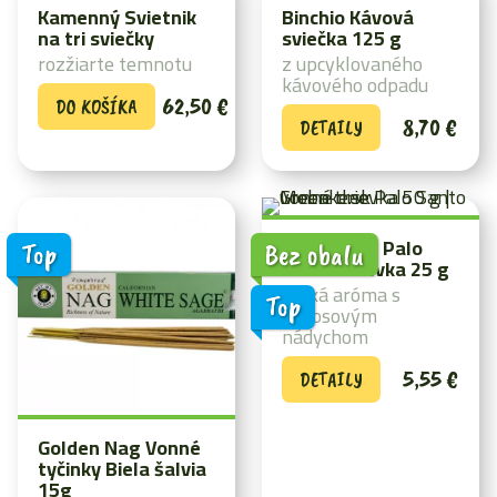
Kamenný Svietnik
Binchio Kávová
na tri sviečky
sviečka 125 g
rozžiarte temnotu
z upcyklovaného
kávového odpadu
62,50
€
DO KOŠÍKA
8,70
€
DETAILY
Green tree Palo
Top
Bez obalu
Santo drievka 25 g
ľahká aróma s
Top
kokosovým
nádychom
5,55
€
DETAILY
Golden Nag Vonné
tyčinky Biela šalvia
15g