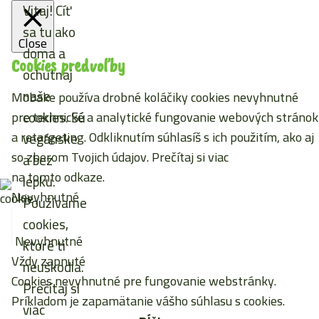
Vitaj! Cíť
sa tu ako
Close
doma a
Cookies predvoľby
ochutnaj
naše
Mobake používa drobné koláčiky cookies nevyhnutné
cookies. Sú
pre technické a analytické fungovanie webových stránok
a retargeting. Odkliknutím súhlasíš s ich použitím, ako aj
vegánske
so zberom Tvojich údajov. Prečítaj si viac
a bez
na tomto odkaze
.
lepku.
Nevyhnutné
Používame
cookies,
Nevyhnutné
ktoré ti
Vždy zapnuté
neuškodia.
Cookies nevyhnutné pre fungovanie webstránky.
Prečítaj si
Príkladom je zapamätanie vášho súhlasu s cookies.
viac