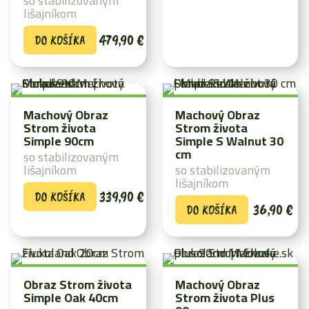
so stabilizovaným
lišajníkom
479,90
€
DO KOŠÍKA
Machový Obraz
Machový Obraz
Strom života
Strom života
Simple 90cm
Simple S Walnut 30
cm
so stabilizovaným
lišajníkom
so stabilizovaným
lišajníkom
339,90
€
DO KOŠÍKA
36,90
€
DO KOŠÍKA
Obraz Strom života
Machový Obraz
Simple Oak 40cm
Strom života Plus