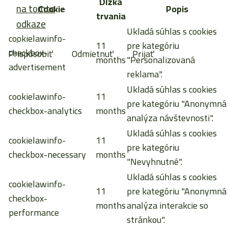
Dĺžka
na tomto
Cookie
Popis
trvania
odkaze
Ukladá súhlas s cookies
cookielawinfo-
.
11
pre kategóriu
checkbox-
Prispôsobiť
Odmietnuť
Prijať
months
"Personalizovaná
advertisement
reklama".
Ukladá súhlas s cookies
cookielawinfo-
11
pre kategóriu "Anonymná
checkbox-analytics
months
analýza návštevnosti".
Ukladá súhlas s cookies
cookielawinfo-
11
pre kategóriu
checkbox-necessary
months
"Nevyhnutné".
Ukladá súhlas s cookies
cookielawinfo-
11
pre kategóriu "Anonymná
checkbox-
months
analýza interakcie so
performance
stránkou".