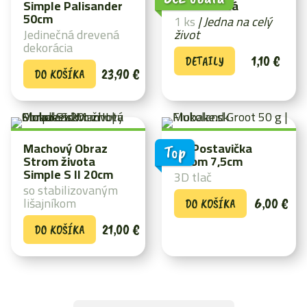
Simple Palisander
rovná Zlatá
50cm
1 ks
| Jedna na celý
Jedinečná drevená
život
dekorácia
1,10
€
DETAILY
23,90
€
DO KOŠÍKA
Machový Obraz
3D Postavička
Top
Strom života
strom 7,5cm
Simple S II 20cm
3D tlač
so stabilizovaným
lišajníkom
6,00
€
DO KOŠÍKA
21,00
€
DO KOŠÍKA