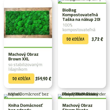
BioBag
Kompostovateľná
Taška na nákup 20l
100%
kompostovateľná
3,72
€
DO KOŠÍKA
Machový Obraz
Brown XXL
so stabilizovaným
lišajníkom
359,90
€
DO KOŠÍKA
Kniha Domácnosť
Machový Obraz
bez odpadu
Strom života