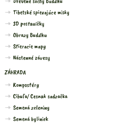
Drevené sochy Buddhu
Tibetské spievajúce misky
3D postavičky
Obrazy Buddhu
Stieracie mapy
Nástenné závesy
ZÁHRADA
Kompostéry
Cibuľa/ Cesnak sadzačka
Semená zeleniny
Semená byliniek