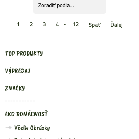
1
2
3
4
···
12
Späť
Ďalej
TOP PRODUKTY
VÝPREDAJ
ZNAČKY
EKO DOMÁCNOSŤ
Včelie Obrúsky