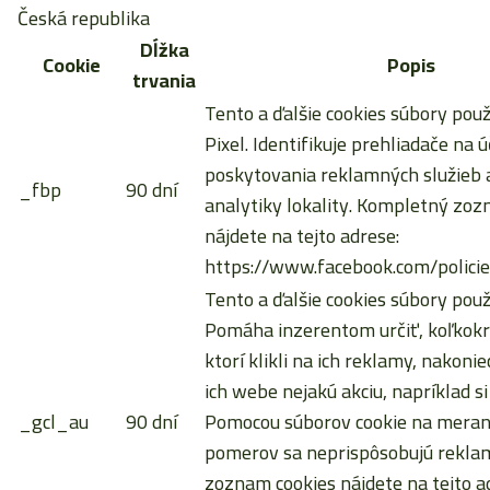
Česká republika
Dĺžka
Cookie
Popis
trvania
Tento a ďalšie cookies súbory pou
Pixel. Identifikuje prehliadače na ú
poskytovania reklamných služieb a
_fbp
90 dní
analytiky lokality. Kompletný zoz
nájdete na tejto adrese:
https://www.facebook.com/policie
Tento a ďalšie cookies súbory použ
Pomáha inzerentom určiť, koľkokrá
ktorí klikli na ich reklamy, nakoni
ich webe nejakú akciu, napríklad si
_gcl_au
90 dní
Pomocou súborov cookie na meran
pomerov sa neprispôsobujú rekla
zoznam cookies nájdete na tejto a