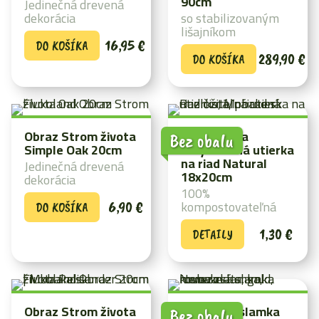
90cm
Jedinečná drevená
dekorácia
so stabilizovaným
lišajníkom
16,95
€
DO KOŠÍKA
289,90
€
DO KOŠÍKA
Obraz Strom života
Univerzálna
Bez obalu
Simple Oak 20cm
umývateľná utierka
na riad Natural
Jedinečná drevená
18x20cm
dekorácia
100%
kompostovateľná
6,90
€
DO KOŠÍKA
1,30
€
DETAILY
Obraz Strom života
Nerezová slamka
Bez obalu