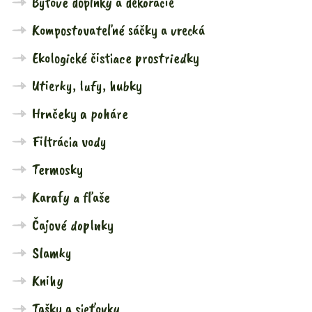
Bytové doplnky a dekorácie
Kompostovateľné sáčky a vrecká
Ekologické čistiace prostriedky
Utierky, lufy, hubky
Hrnčeky a poháre
Filtrácia vody
Termosky
Karafy a fľaše
Čajové doplnky
Slamky
Knihy
Tašky a sieťovky