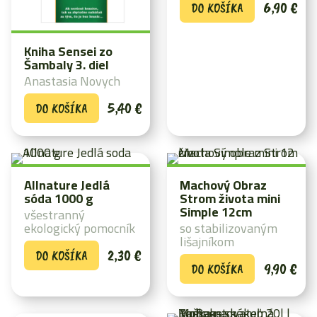
6,90
€
DO KOŠÍKA
Kniha Sensei zo
Šambaly 3. diel
Anastasia Novych
5,40
€
DO KOŠÍKA
Allnature Jedlá
Machový Obraz
sóda 1000 g
Strom života mini
Simple 12cm
všestranný
ekologický pomocník
so stabilizovaným
lišajníkom
2,30
€
DO KOŠÍKA
9,90
€
DO KOŠÍKA