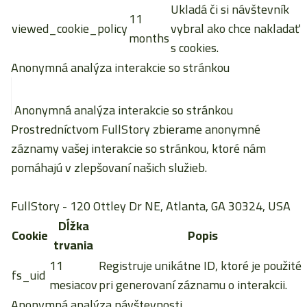
Ukladá či si návštevník
11
viewed_cookie_policy
vybral ako chce nakladať
months
s cookies.
Anonymná analýza interakcie so stránkou
Anonymná analýza interakcie so stránkou
Prostredníctvom FullStory zbierame anonymné
záznamy vašej interakcie so stránkou, ktoré nám
pomáhajú v zlepšovaní našich služieb.
FullStory
- 120 Ottley Dr NE, Atlanta, GA 30324, USA
Dĺžka
Cookie
Popis
trvania
11
Registruje unikátne ID, ktoré je použité
fs_uid
mesiacov
pri generovaní záznamu o interakcii.
Anonymná analýza návštevnosti