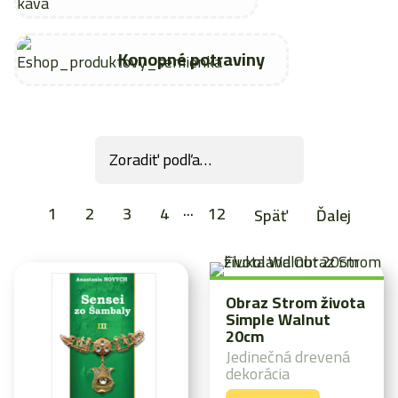
Konopné potraviny
1
2
3
4
···
12
Späť
Ďalej
Obraz Strom života
Simple Walnut
20cm
Jedinečná drevená
dekorácia