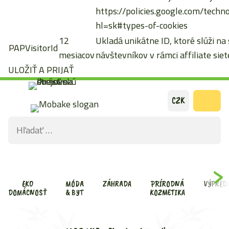
https://policies.google.com/techn
hl=sk#types-of-cookies
12
Ukladá unikátne ID, ktoré slúži na
PAPVisitorId
mesiacov
návštevníkov v rámci affiliate siete
ULOŽIŤ A PRIJAŤ
Preskočiť
CZK
na
Hľadať:
obsah
ODOS
VYHĽ
FOR
EKO
MÓDA
ZÁHRADA
PRÍRODNÁ
VÝPRED
DOMÁCNOSŤ
& BYT
KOZMETIKA