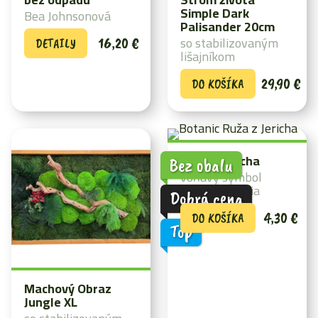
Simple Dark
Bea Johnsonová
Palisander 20cm
so stabilizovaným
16,20
€
DETAILY
lišajníkom
29,90
€
DO KOŠÍKA
Ruža z Jericha
Bez obalu
voňavý symbol
znovuzrodenia
Dobrá cena
4,30
€
DO KOŠÍKA
Top
Machový Obraz
Jungle XL