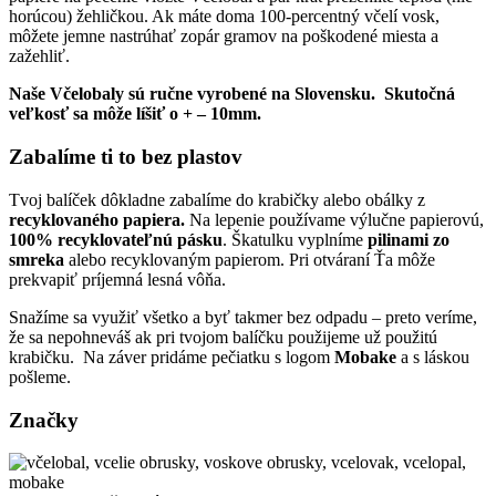
horúcou) žehličkou. Ak máte doma 100-percentný včelí vosk,
môžete jemne nastrúhať zopár gramov na poškodené miesta a
zažehliť.
Naše Včelobaly sú ručne vyrobené na Slovensku.
Skutočná
veľkosť sa môže líšiť o + – 10mm.
Zabalíme ti to bez plastov
Tvoj balíček dôkladne zabalíme do krabičky alebo obálky z
recyklovaného papiera.
Na lepenie používame výlučne papierovú,
100% recyklovateľnú pásku
. Škatulku vyplníme
pilinami zo
smreka
alebo recyklovaným papierom. Pri otváraní Ťa môže
prekvapiť príjemná lesná vôňa.
Snažíme sa využiť všetko a byť takmer bez odpadu – preto veríme,
že sa nepohneváš ak pri tvojom balíčku použijeme už použitú
krabičku. Na záver pridáme pečiatku s logom
Mobake
a s láskou
pošleme.
Značky