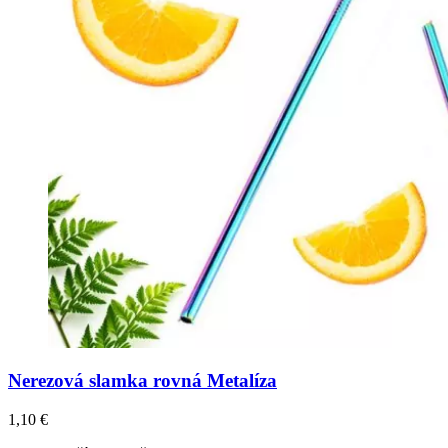
Nerezová slamka rovná Metalíza
1,10
€