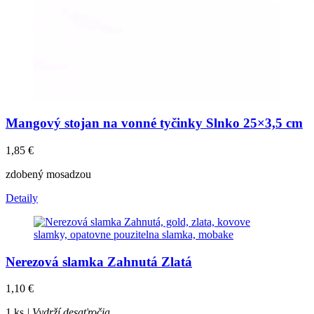
Mangový stojan na vonné tyčinky Slnko 25×3,5 cm
1,85
€
zdobený mosadzou
Detaily
Nerezová slamka Zahnutá Zlatá
1,10
€
1 ks
| Vydrží desaťročia