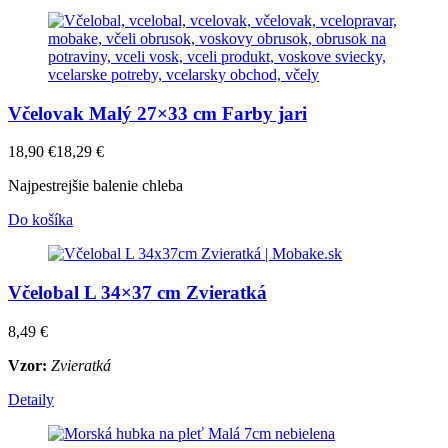
Včelovak Malý 27×33 cm Farby jari
18,90
€
18,29
€
Najpestrejšie balenie chleba
Do košíka
Včelobal L 34×37 cm Zvieratká
8,49
€
Vzor:
Zvieratká
Detaily