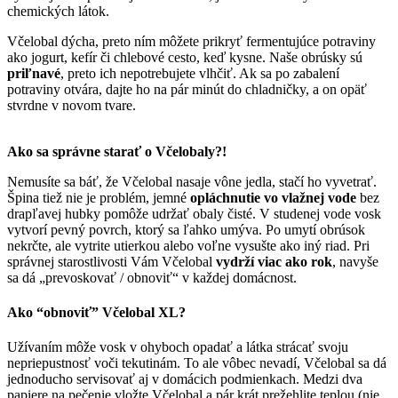
chemických látok.
Včelobal dýcha, preto ním môžete prikryť fermentujúce potraviny
ako jogurt, kefír či chlebové cesto, keď kysne. Naše obrúsky sú
priľnavé
, preto ich nepotrebujete vlhčiť. Ak sa po zabalení
potraviny otvára, dajte ho na pár minút do chladničky, a on opäť
stvrdne v novom tvare.
Ako sa správne starať o Včelobaly?!
Nemusíte sa báť, že Včelobal nasaje vône jedla, stačí ho vyvetrať.
Špina tiež nie je problém, jemné
opláchnutie vo vlažnej vode
bez
drapľavej hubky pomôže udržať obaly čisté. V studenej vode vosk
vytvorí pevný povrch, ktorý sa ľahko umýva. Po umytí obrúsok
nekrčte, ale vytrite utierkou alebo voľne vysušte ako iný riad. Pri
správnej starostlivosti Vám Včelobal
vydrží viac ako rok
, navyše
sa dá „prevoskovať / obnoviť“ v každej domácnost.
Ako “obnoviť” Včelobal XL?
Užívaním môže vosk v ohyboch opadať a látka strácať svoju
nepriepustnosť voči tekutinám. To ale vôbec nevadí, Včelobal sa dá
jednoducho servisovať aj v domácich podmienkach. Medzi dva
papiere na pečenie vložte Včelobal a pár krát prežehlite teplou (nie