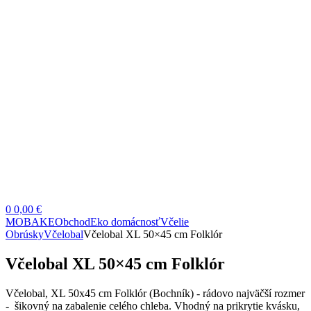
0
0,00 €
MOBAKE
Obchod
Eko domácnosť
Včelie
Obrúsky
Včelobal
Včelobal XL 50×45 cm Folklór
Včelobal XL 50×45 cm Folklór
Včelobal, XL 50x45 cm Folklór (Bochník) - rádovo najväčší rozmer
- šikovný na zabalenie celého chleba. Vhodný na prikrytie kvásku,