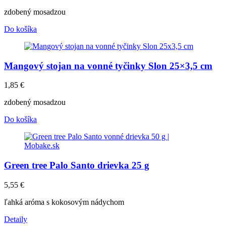
zdobený mosadzou
Do košíka
Mangový stojan na vonné tyčinky Slon 25×3,5 cm
1,85
€
zdobený mosadzou
Do košíka
Green tree Palo Santo drievka 25 g
5,55
€
ľahká aróma s kokosovým nádychom
Detaily