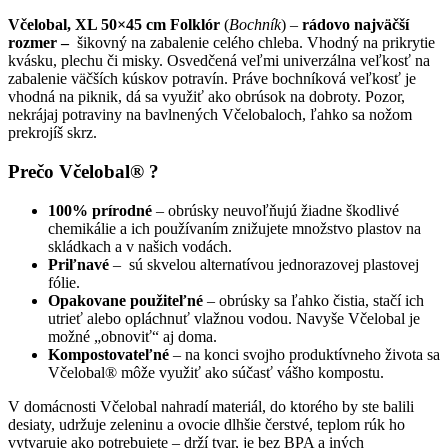
Včelobal, XL 50×45 cm Folklór
(
Bochník
) –
rádovo najväčší
rozmer –
šikovný na zabalenie celého chleba. Vhodný na prikrytie
kvásku, plechu či misky. Osvedčená veľmi univerzálna veľkosť na
zabalenie väčších kúskov potravín. Práve bochníková veľkosť je
vhodná na piknik, dá sa využiť ako obrúsok na dobroty. Pozor,
nekrájaj potraviny na bavlnených Včelobaloch, ľahko sa nožom
prekrojíš skrz.
Prečo Včelobal® ?
100% prírodné
– obrúsky neuvoľňujú žiadne škodlivé
chemikálie a ich používaním znižujete množstvo plastov na
skládkach a v našich vodách.
Priľnavé
– sú skvelou alternatívou jednorazovej plastovej
fólie.
Opakovane použiteľné
– obrúsky sa ľahko čistia, stačí ich
utrieť alebo opláchnuť vlažnou vodou. Navyše Včelobal je
možné „obnoviť“ aj doma.
Kompostovateľné
– na konci svojho produktívneho života sa
Včelobal® môže využiť ako súčasť vášho kompostu.
V domácnosti Včelobal nahradí materiál, do ktorého by ste balili
desiaty, udržuje zeleninu a ovocie dlhšie čerstvé, teplom rúk ho
vytvaruje ako potrebujete – drží tvar, je bez BPA a iných