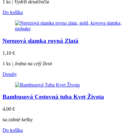
1 ks
| Vydrží desaťročia
Do košíka
Nerezová slamka rovná Zlatá
1,10
€
1 ks
| Jedna na celý život
Detaily
Bambusová Cestovná tuba Kvet Života
4,00
€
na zubné kefky
Do košíka