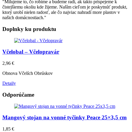
"Milujeme to, čo robíme a budeme radi, ak takto prispejeme k
čistejšiemu okoliu kde žijeme. Naším cieľom je poskytnúť produkt,
ktorý urobí nielen radosť, ale čo najviac nahradí more plastov v
našich domácnostiach."
Doplnky ku produktu
Včelobal – Včelopravár
2,96
€
Obnova Včelích Obrúskov
Detaily
Odporúčame
Mangový stojan na vonné tyčinky Peace 25×3,5 cm
1,85
€