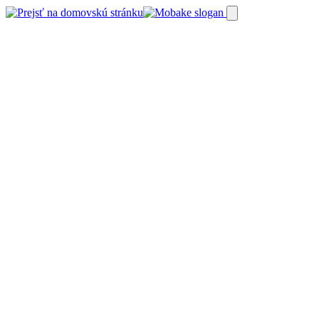
Preskočiť
na
obsah