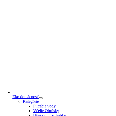
Eko domácnosť
Kategórie
Filtrácia vody
Včelie Obrúsky
Utierky, lufy, hubky