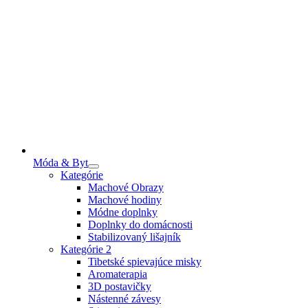
Móda & Byt
Kategórie
Machové Obrazy
Machové hodiny
Módne doplnky
Doplnky do domácnosti
Stabilizovaný lišajník
Kategórie 2
Tibetské spievajúce misky
Aromaterapia
3D postavičky
Nástenné závesy