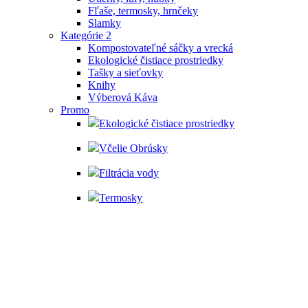
Fľaše, termosky, hrnčeky
Slamky
Kategórie 2
Kompostovateľné sáčky a vrecká
Ekologické čistiace prostriedky
Tašky a sieťovky
Knihy
Výberová Káva
Promo
Ekologické čistiace prostriedky
Včelie Obrúsky
Filtrácia vody
Termosky