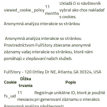
Ukladá či si návštevník
11
viewed_cookie_policy
vybral ako chce nakladať
months
s cookies.
Anonymná analýza interakcie so stránkou
Anonymná analýza interakcie so stránkou
Prostredníctvom FullStory zbierame anonymné
záznamy vašej interakcie so stránkou, ktoré nám
pomáhajú v zlepšovaní našich služieb.
FullStory
- 120 Ottley Dr NE, Atlanta, GA 30324, USA
Dĺžka
Cookie
Popis
trvania
11
Registruje unikátne ID, ktoré je použité
fs_uid
mesiacov
pri generovaní záznamu o interakcii.
Anonymná analýza návštevnosti