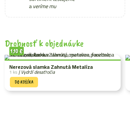
a
veríme mu
Drobnosť k objednávke
1,10
€
Nerezová slamka Zahnutá Metalíza
1 ks
| Vydrží desaťročia
DO KOŠÍKA