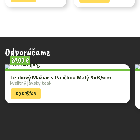
Odporúčame
24,00
€
Teakový Mažiar s Paličkou Malý 9×8,5cm
kvalitný jávsky teak
DO KOŠÍKA