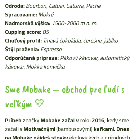
Odroda:
Bourbon, Catuai, Caturra, Pache
Spracovanie:
Mokré
Nadmorská výška:
1500-2000 m n. m.
Cupping score:
85
Chuťový profil:
Tmavá čokoláda, čerešne, jablko
Štýl praženia:
Espresso
Odporúčaná príprava:
Pákový kávovar, automatický
kávovar, Mokka konvička
Sme Mobake – obchod pre ľudí s
veľkým 💛
Príbeh
značky
Mobake začal
v
roku
2016,
kedy sme
začali s
Motivačnými
(bambusovými)
kefkami. Dnes
na Mobake nájdeš stovky
ekologických a prírodných