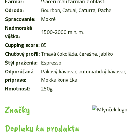
Farmár:
Viacerí malí farmári z oblasti
Odroda:
Bourbon, Catuai, Caturra, Pache
Spracovanie:
Mokré
Nadmorská
1500-2000 m n. m.
výška:
Cupping score:
85
Chuťový profil:
Tmavá čokoláda, čerešne, jablko
Štýl praženia:
Espresso
Odporúčaná
Pákový kávovar, automatický kávovar,
príprava:
Mokka konvička
Hmotnosť:
250g
Značky
Doplnky ku produktu