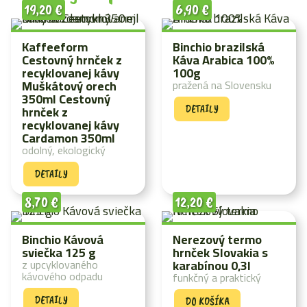
19,20
€
6,90
€
Kaffeeform
Binchio brazilská
Cestovný hrnček z
Káva Arabica 100%
recyklovanej kávy
100g
Muškátový orech
pražená na Slovensku
350ml Cestovný
hrnček z
DETAILY
recyklovanej kávy
Cardamon 350ml
odolný, ekologický
DETAILY
8,70
€
12,20
€
Binchio Kávová
Nerezový termo
sviečka 125 g
hrnček Slovakia s
z upcyklovaného
karabínou 0,3l
kávového odpadu
funkčný a praktický
DETAILY
DO KOŠÍKA