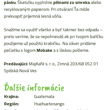
pásku
. Škatulku vyplníme
pilinami zo smreka
alebo
recyklovaným papierom. Pri otváraní Ťa môže
prekvapiť príjemná lesná vôňa.
Snažíme sa využiť všetko a byť takmer bez odpadu –
preto veríme, že sa nepohneváš ak pri tvojom balíčku
použijeme už použitú krabičku. Na záver pridáme
pečiatku s logom
Mobake
a s láskou pošleme.
Predávajúci:
MajKafé s. r. o., Zimná 203/68 052 01
Spišská Nová Ves
Ďalšie informácie
Krajina:
Guatemala
Región:
Huehuetenango