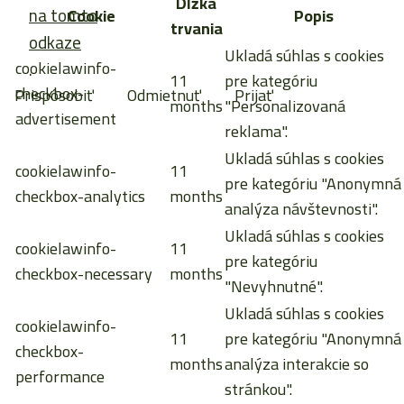
Dĺžka
na tomto
Cookie
Popis
trvania
odkaze
Ukladá súhlas s cookies
cookielawinfo-
.
11
pre kategóriu
checkbox-
Prispôsobiť
Odmietnuť
Prijať
months
"Personalizovaná
advertisement
reklama".
Ukladá súhlas s cookies
cookielawinfo-
11
pre kategóriu "Anonymná
checkbox-analytics
months
analýza návštevnosti".
Ukladá súhlas s cookies
cookielawinfo-
11
pre kategóriu
checkbox-necessary
months
"Nevyhnutné".
Ukladá súhlas s cookies
cookielawinfo-
11
pre kategóriu "Anonymná
checkbox-
months
analýza interakcie so
performance
stránkou".