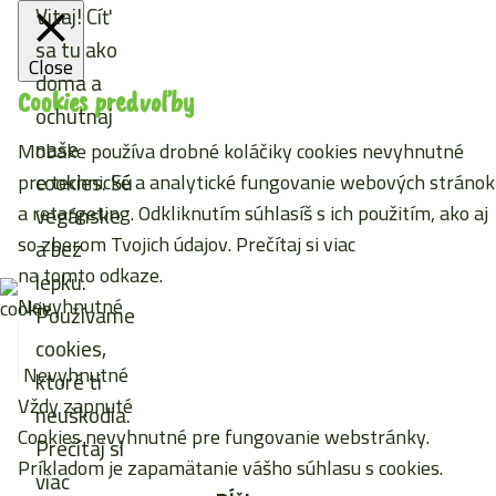
Vitaj! Cíť
sa tu ako
Close
doma a
Cookies predvoľby
ochutnaj
naše
Mobake používa drobné koláčiky cookies nevyhnutné
cookies. Sú
pre technické a analytické fungovanie webových stránok
a retargeting. Odkliknutím súhlasíš s ich použitím, ako aj
vegánske
so zberom Tvojich údajov. Prečítaj si viac
a bez
na tomto odkaze
.
lepku.
Nevyhnutné
Používame
cookies,
Nevyhnutné
ktoré ti
Vždy zapnuté
neuškodia.
Cookies nevyhnutné pre fungovanie webstránky.
Prečítaj si
Príkladom je zapamätanie vášho súhlasu s cookies.
viac