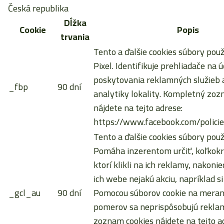
Česká republika
Dĺžka
Cookie
Popis
trvania
Tento a ďalšie cookies súbory pou
Pixel. Identifikuje prehliadače na ú
poskytovania reklamných služieb a
_fbp
90 dní
analytiky lokality. Kompletný zoz
nájdete na tejto adrese:
https://www.facebook.com/policie
Tento a ďalšie cookies súbory použ
Pomáha inzerentom určiť, koľkokrá
ktorí klikli na ich reklamy, nakoni
ich webe nejakú akciu, napríklad si
_gcl_au
90 dní
Pomocou súborov cookie na meran
pomerov sa neprispôsobujú rekla
zoznam cookies nájdete na tejto a