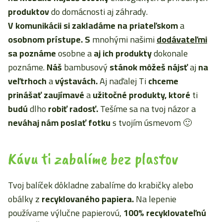
produktov
do domácnosti aj záhrady.
V komunikácii
si zakladáme
na priateľskom
a
osobnom prístupe. S
mnohými našimi
dodávateľmi
sa poznáme
osobne a
aj ich produkty
dokonale
poznáme.
Náš
bambusový
stánok môžeš nájsť
aj
na
veľtrhoch
a
výstavách.
Aj naďalej Ti
chceme
prinášať
zaujímavé
a
užitočné produkty, ktoré
ti
budú
dlho
robiť radosť.
Tešíme sa na tvoj názor a
neváhaj nám poslať fotku
s tvojím úsmevom 🙂
Kávu ti zabalíme bez plastov
Tvoj balíček dôkladne zabalíme do krabičky alebo
obálky z
recyklovaného papiera.
Na lepenie
používame výlučne papierovú,
100% recyklovateľnú