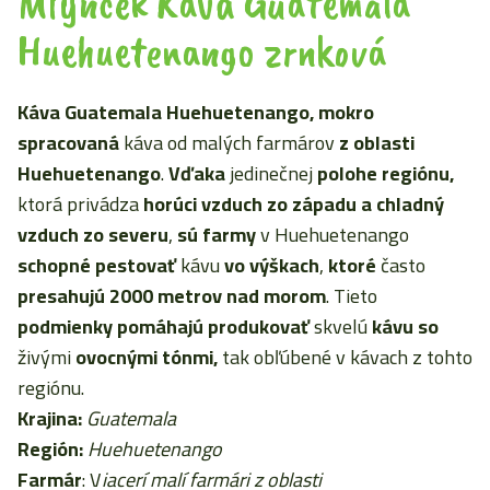
Mlynček Káva Guatemala
Huehuetenango zrnková
Káva Guatemala Huehuetenango, mokro
spracovaná
káva od malých farmárov
z oblasti
Huehuetenango
.
Vďaka
jedinečnej
polohe regiónu,
ktorá privádza
horúci vzduch
zo západu a chladný
vzduch zo severu
,
sú farmy
v Huehuetenango
schopné pestovať
kávu
vo výškach
,
ktoré
často
presahujú
2000 metrov nad morom
. Tieto
podmienky pomáhajú produkovať
skvelú
kávu so
živými
ovocnými tónmi,
tak obľúbené v kávach z tohto
regiónu.
Krajina:
Guatemala
Región:
Huehuetenango
Farmár
: V
iacerí malí farmári z oblasti