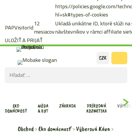
https://policies.google.com/techn
hl=sk#types-of-cookies
12
Ukladá unikátne ID, ktoré slúži na
PAPVisitorId
mesiacov
návštevníkov v rámci affiliate siete
ULOŽIŤ A PRIJAŤ
Preskočiť
CZK
na
Hľadať:
obsah
ODOS
VYHĽ
FOR
EKO
MÓDA
ZÁHRADA
PRÍRODNÁ
VÝPRED
DOMÁCNOSŤ
& BYT
KOZMETIKA
Obchod
Eko domácnosť
Výberová Káva