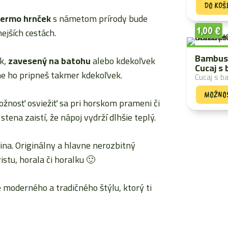
DO KOŠ
ermo hrnček
s námetom prírody bude
1,00
€
ejších cestách.
Bambus
k,
zavesený na batohu
alebo kdekoľvek
Cucaj s
ne ho pripneš takmer kdekoľvek.
Cucaj s 
MOŽNO
žnosť osviežiť sa pri horskom prameni či
tena zaistí, že nápoj vydrží dlhšie teplý.
dina. Originálny a hlavne nerozbitný
stu, horala či horalku 🙂
 moderného a tradičného štýlu, ktorý ti