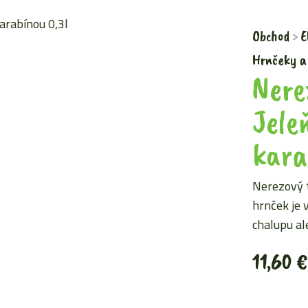
Obchod
E
Hrnčeky a
Nere
Jele
kara
Nerezový 
hrnček je 
chalupu a
11,60
€