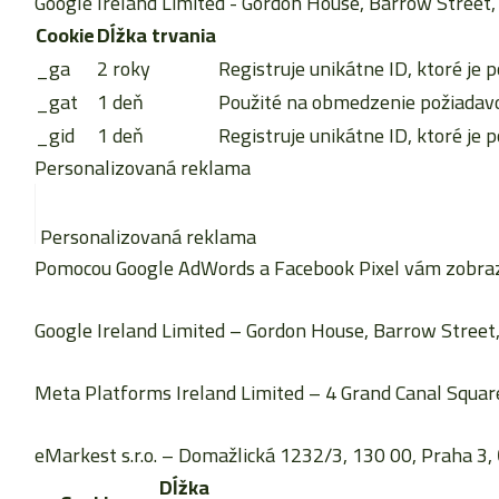
Google Ireland Limited
- Gordon House, Barrow Street, 
Cookie
Dĺžka trvania
_ga
2 roky
Registruje unikátne ID, ktoré je p
_gat
1 deň
Použité na obmedzenie požiadavok
_gid
1 deň
Registruje unikátne ID, ktoré je p
Personalizovaná reklama
Personalizovaná reklama
Pomocou Google AdWords a Facebook Pixel vám zobrazu
Google Ireland Limited
– Gordon House, Barrow Street, 
Meta Platforms Ireland Limited
– 4 Grand Canal Square
eMarkest s.r.o.
– Domažlická 1232/3, 130 00, Praha 3, 
Dĺžka