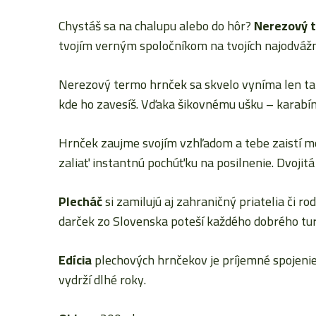
Chystáš sa na chalupu alebo do hôr?
Nerezový
t
tvojím verným spoločníkom na tvojích najodvážn
Nerezový termo hrnček sa skvelo vyníma len ta
kde ho zavesíš. Vďaka šikovnému ušku – karabí
Hrnček zaujme svojím vzhľadom a tebe zaistí mo
zaliať instantnú pochúťku na posilnenie. Dvojitá s
Plecháč
si zamilujú aj zahraničný priatelia či ro
darček zo Slovenska poteší každého dobrého turi
Edícia
plechových hrnčekov je príjemné spojenie
vydrží dlhé roky.