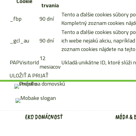
Cookie
trvania
Tento a ďalšie cookies súbory po
_fbp
90 dní
Kompletný zoznam cookies nájde
Tento a ďalšie cookies súbory po
_gcl_au
90 dní
ich webe nejakú akciu, napríkla
zoznam cookies nájdete na tejto
12
PAPVisitorId
Ukladá unikátne ID, ktoré slúži n
mesiacov
ULOŽIŤ A PRIJAŤ
Preskočiť
na
obsah
EKO DOMÁCNOSŤ
MÓDA & 