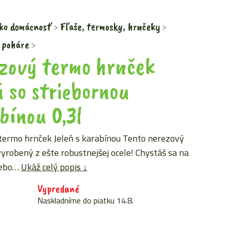
ko domácnosť
Fľaše, termosky, hrnčeky
 poháre
zový termo hrnček
ň so striebornou
bínou 0,3l
termo hrnček Jeleň s karabínou Tento nerezový
vyrobený z ešte robustnejšej ocele! Chystáš sa na
lebo…
Ukáž celý popis ↓
Vypredané
Naskladníme do piatku 14.8.