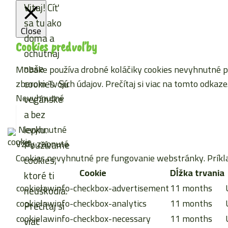
Vitaj! Cíť
sa tu ako
Close
doma a
Cookies predvoľby
ochutnaj
naše
Mobake používa drobné koláčiky cookies nevyhnutné pre
cookies. Sú
zberom Tvojich údajov. Prečítaj si viac
na tomto odkaze
Nevyhnutné
vegánske
a bez
lepku.
Nevyhnutné
Vždy zapnuté
Používame
Cookies nevyhnutné pre fungovanie webstránky. Príkla
cookies,
Cookie
Dĺžka trvania
ktoré ti
cookielawinfo-checkbox-advertisement
11 months
neuškodia.
cookielawinfo-checkbox-analytics
11 months
Prečítaj si
cookielawinfo-checkbox-necessary
11 months
viac