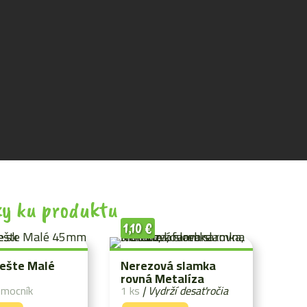
y ku produktu
1,10
€
iešte Malé
Nerezová slamka
rovná Metalíza
omocník
1 ks
| Vydrží desaťročia