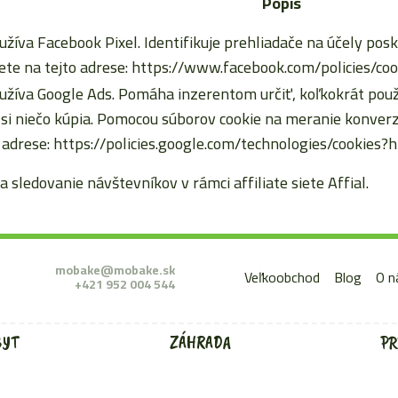
Popis
užíva Facebook Pixel. Identifikuje prehliadače na účely posk
te na tejto adrese: https://www.facebook.com/policies/coo
užíva Google Ads. Pomáha inzerentom určiť, koľkokrát použív
d si niečo kúpia. Pomocou súborov cookie na meranie konv
 adrese: https://policies.google.com/technologies/cookies?
a sledovanie návštevníkov v rámci affiliate siete Affial.
mobake@mobake.sk
Veľkoobchod
Blog
O n
+421 952 004 544
BYT
ZÁHRADA
PR