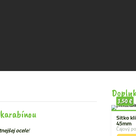
Doplnk
3,50
€
 karabínou
Sitko kl
45mm
Čajový p
nejšej
ocele
!