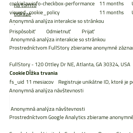
cookielawinfo-checkbox-performance
11 months
na tomto
viewed_cookie_policy
11 months
odkaze
Anonymná analýza interakcie so stránkou
.
Prispôsobiť
Odmietnuť
Prijať
Anonymná analýza interakcie so stránkou
Prostredníctvom FullStory zbierame anonymné záznamy 
FullStory
- 120 Ottley Dr NE, Atlanta, GA 30324, USA
Cookie
Dĺžka trvania
fs_uid
11 mesiacov
Registruje unikátne ID, ktoré je 
Anonymná analýza návštevnosti
Anonymná analýza návštevnosti
Prostredníctvom Google Analytics zbierame anonymné š