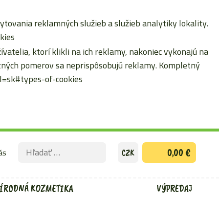
ytovania reklamných služieb a služieb analytiky lokality.
kies
atelia, ktorí klikli na ich reklamy, nakoniec vykonajú na
erzných pomerov sa neprispôsobujú reklamy. Kompletný
hl=sk#types-of-cookies
Hľadať:
ás
0,00 €
CZK
ODOSLAŤ
VYHĽADÁVACÍ
FORMULÁR
ÍRODNÁ KOZMETIKA
VÝPREDAJ