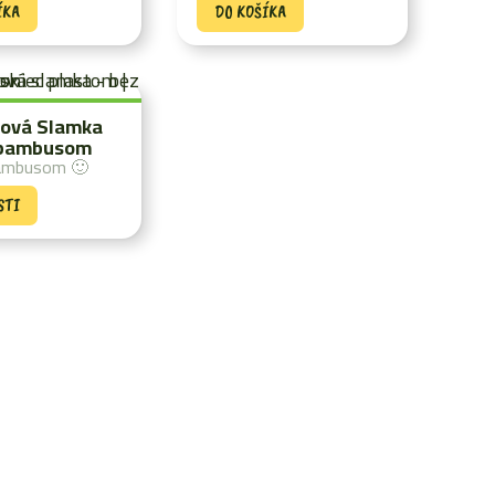
ÍKA
DO KOŠÍKA
ová Slamka
 bambusom
bambusom 🙂
STI