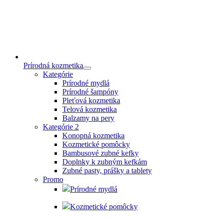
Prírodná kozmetika
Kategórie
Prírodné mydlá
Prírodné šampóny
Pleťová kozmetika
Telová kozmetika
Balzamy na pery
Kategórie 2
Konopná kozmetika
Kozmetické pomôcky
Bambusové zubné kefky
Doplnky k zubným kefkám
Zubné pasty, prášky a tablety
Promo
Prírodné mydlá
Kozmetické pomôcky