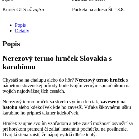
Kuriér GLS
už zajtra
Packeta na adresu
Št. 13.8.
Popis
Detaily
Popis
Nerezový termo hrnček Slovakia s
karabínou
Chystáš sa na chalupu alebo do hôr?
Nerezový
termo hrnček
s
námetom slovenskej prírody bude tvojím verným spoločníkom na
tvojích najodvážnejších cestách.
Nerezový termo hrnček sa skvelo vyníma len tak,
zavesený na
batohu
alebo kdekoľvek kde ho zavesíš. Vďaka šikovnému ušku –
karabíne ho pripneš takmer kdekoľvek.
Hrnček zaujme svojím vzhľadom a tebe zaistí možnosť osviežiť sa
pri horskom prameni či zaliať instantnú pochúťku na posilnenie.
Dvojitá stena zaistí, že nápoj vydrží dlhšie teplý.