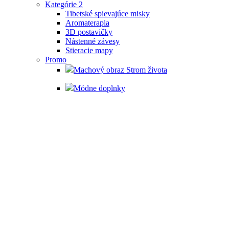
Kategórie 2
Tibetské spievajúce misky
Aromaterapia
3D postavičky
Nástenné závesy
Stieracie mapy
Promo
Machový obraz Strom života
Módne doplnky