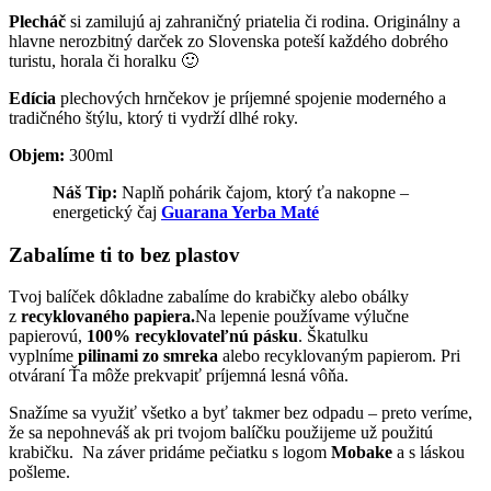
Plecháč
si zamilujú aj zahraničný priatelia či rodina. Originálny a
hlavne nerozbitný darček zo Slovenska poteší každého dobrého
turistu, horala či horalku 🙂
Edícia
plechových hrnčekov je príjemné spojenie moderného a
tradičného štýlu, ktorý ti vydrží dlhé roky.
Objem:
300ml
Náš Tip:
Naplň pohárik čajom, ktorý ťa nakopne –
energetický čaj
Guarana Yerba Maté
Zabalíme ti to bez plastov
Tvoj balíček dôkladne zabalíme do krabičky alebo obálky
z
recyklovaného papiera.
Na lepenie používame výlučne
papierovú,
100% recyklovateľnú pásku
. Škatulku
vyplníme
pilinami zo smreka
alebo recyklovaným papierom. Pri
otváraní Ťa môže prekvapiť príjemná lesná vôňa.
Snažíme sa využiť všetko a byť takmer bez odpadu – preto veríme,
že sa nepohneváš ak pri tvojom balíčku použijeme už použitú
krabičku. Na záver pridáme pečiatku s logom
Mobake
a s láskou
pošleme.