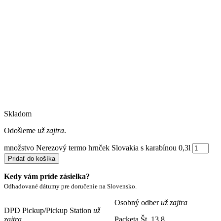
Skladom
Odošleme
už zajtra
.
množstvo Nerezový termo hrnček Slovakia s karabínou 0,3l
Pridať do košíka
Kedy vám príde zásielka?
Odhadované dátumy pre doručenie na Slovensko.
Osobný odber
už zajtra
DPD Pickup/Pickup Station
už
zajtra
Packeta
Št. 13.8.