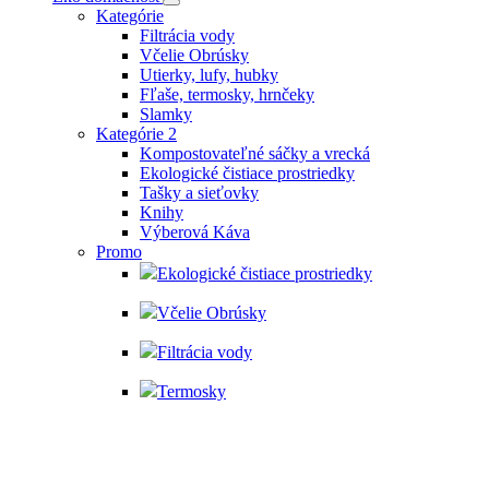
Kategórie
Filtrácia vody
Včelie Obrúsky
Utierky, lufy, hubky
Fľaše, termosky, hrnčeky
Slamky
Kategórie 2
Kompostovateľné sáčky a vrecká
Ekologické čistiace prostriedky
Tašky a sieťovky
Knihy
Výberová Káva
Promo
Ekologické čistiace prostriedky
Včelie Obrúsky
Filtrácia vody
Termosky