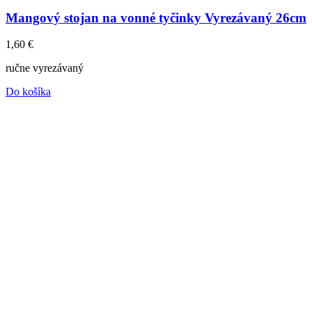
Mangový stojan na vonné tyčinky Vyrezávaný 26cm
1,60
€
ručne vyrezávaný
Do košíka