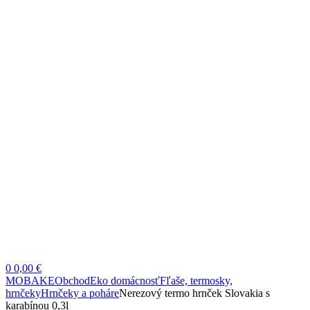
0
0,00 €
MOBAKE
Obchod
Eko domácnosť
Fľaše, termosky,
hrnčeky
Hrnčeky a poháre
Nerezový termo hrnček Slovakia s
karabínou 0,3l